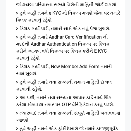
જોડાયેલા પરિવારના સભ્યો વિશેની માહિતી જોઈ શકશો.
હવે અહીં તમને e KYC નો વિકલ્પ મળશે જેના પર તમારે
ક્લિક કરવાનું રહેશે.
ક્લિક કર્યા પછી, તમારી સામે એક નવું પેજ ખુલશે.
હવે અહીં તમારે Aadhar Card Verifification ની
મદદથી Aadhar Authentication વિકલ્પ પર ક્લિક
કરીને આગળ વધો વિકલ્પ પર ક્લિક કરીને E KYC
કરવાનું રહેશે.
ક્લિક કર્યા પછી, New Member Add Form તમારી
સામે ખુલશે.
હવે અહીં તમારે નવા સભ્યની તમામ માહિતી દાખલ
કરવાની રહેશે.
આ પછી, તમારે નવા સભ્યના આધાર કાર્ડ સાથે લિંક
કરેલા મોબાઇલ નંબર પર OTP વેરિફિકેશન કરવું પડશે.
ત્યારબાદ તમને નવા સભ્યની સંપૂર્ણ માહિતી બતાવવામાં
આવશે.
હવે અહીં તમને એક ફોર્મ દેખાશે જે તમારે કાળજીપૂર્વક