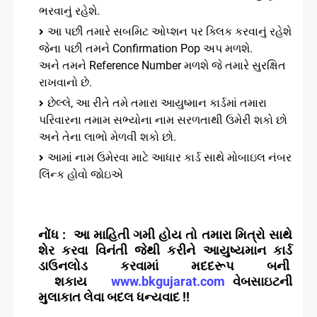
ભરવાનું રહેશે.
આ પછી તમારે સબમિટ ઓપ્શન પર ક્લિક કરવાનું રહેશે
જેના પછી તમને Confirmation Pop અપ મળશે.
અને
તમને Reference Number મળશે જે તમારે સુરક્ષિત
રાખવાનો છે.
છેલ્લે, આ રીતે તમે તમારા આયુષ્માન કાર્ડમાં તમારા
પરિવારના તમામ સભ્યોના નામ સરળતાથી ઉમેરી શકો છો
અને તેના લાભો મેળવી શકો છો.
આમાં નામ ઉમેરવા માટે આધાર કાર્ડ સાથે મોબાઇલ નંબર
લિંન્ક હોવો જોઇએ
નોંધ
:
આ માહિતી ગમી હોય તો તમારા મિત્રો સાથે
શેર કરવા વિનંતી જેથી કરીને આયુષ્યમાન કાર્ડ
ડાઉનલોડ કરવામાં મદદરૂપ બની
શકાય
www.bkgujarat.com
વેબસાઇટની
મુલાકાત લેવા બદલ ધન્યવાદ !!