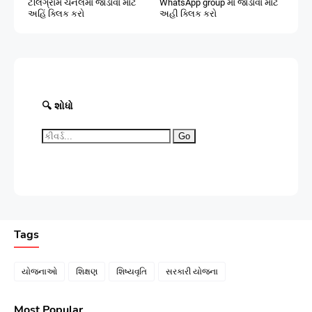
ટેલિગ્રામ ચેનલમાં જોડાવા માટે
WhatsApp group માં જોડાવા માટે
અહિં ક્લિક કરો
અહી ક્લિક કરો
🔍 શોધો
Go
Tags
યોજનાઓ
શિક્ષણ
શિષ્યવૃતિ
સરકારી યોજના
Most Popular