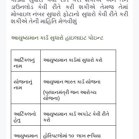
ડાઉનલોડ કેવી રીતે કરી શકીએ તેમજ તેમાં
મોબાઇલ નંબર સુધારો ફોટાનો સુધારો કેવી રીતે કરી
શકીએ તેની માહિતિ મેળવીશું
આયુષ્યમાન કાર્ડ સુધારો હાઇલાઇટ પોઇન્ટ
આર્ટિકલનું
આયુષ્યમાન કાર્ડમાં સુધારો કરો
નામ
યોજનાનું
આયુષ્માન ભારત કાર્ડ યોજના
નામ
(પ્રધાનમંત્રી જન આરોગ્ય
યોજના)
આર્ટિકલનો
આયુષ્યમાન કાર્ડ અપડેટ કેવી રીતે
હેતુ
કરો
આયુષ્યમાન
હોસ્પિટલોમાં ૧૦ લાખ રૂપિયા