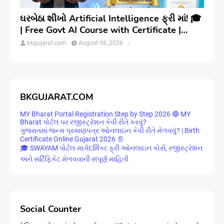
ઘરબેઠા શીખો Artificial Intelligence ફ્રી માં! 🎓
| Free Govt AI Course with Certificate |
Step-by-Step
bkgujarat.com
August 08, 2026
-
BKGUJARAT.COM
MY Bharat Portal Registration Step by Step 2026 🔴 MY
Bharat પોર્ટલ પર રજીસ્ટ્રેશન કેવી રીતે કરવું?
ગુજરાતમાં જન્મ પ્રમાણપત્ર ઓનલાઇન કેવી રીતે મેળવવું? | Birth
Certificate Online Gujarat 2026 📄
🎓 SWAYAM પોર્ટલ માર્ગદર્શિકા: ફ્રી ઓનલાઇન કોર્સ, રજીસ્ટ્રેશન
અને સર્ટિફિકેટ મેળવવાની સંપૂર્ણ માહિતી
Social Counter