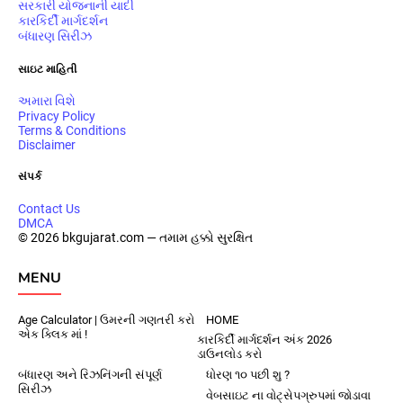
સરકારી યોજનાની યાદી
કારકિર્દી માર્ગદર્શન
બંધારણ સિરીઝ
સાઇટ માહિતી
અમારા વિશે
Privacy Policy
Terms & Conditions
Disclaimer
સંપર્ક
Contact Us
DMCA
© 2026 bkgujarat.com — તમામ હક્કો સુરક્ષિત
MENU
Age Calculator | ઉમરની ગણતરી કરો
HOME
એક ક્લિક માં !
કારકિર્દી માર્ગદર્શન અંક 2026
ડાઉનલોડ કરો
બંધારણ અને રિઝનિંગની સંપૂર્ણ
ધોરણ ૧૦ પછી શુ ?
સિરીઝ
વેબસાઇટ ના વોટ્સેપગ્રુપમાં જોડાવા