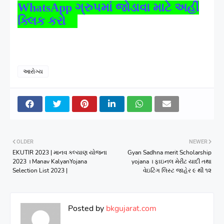
WhatsApp
ગ્રુપમાં જોડાવા માટે અહીં
ક્લિક કરો
આરોગ્ય
OLDER
NEWER
EKUTIR 2023 | માનવ કલ્યાણ યોજના
Gyan Sadhna merit Scholarship
2023 । Manav KalyanYojana
yojana । ફાઇનલ મેરીટ યાદી તથા
Selection List 2023 |
વેઇટિંગ લિસ્ટ જાહેર ૯ થી ૧૨
Posted by
bkgujarat.com