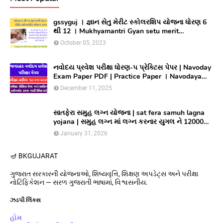
gssyguj । જ્ઞાન સેતુ મેરીટ સ્કોલરશિપ યોજના ધોરણ 6
થી 12 । Mukhyamantri Gyan setu merit
Scholarship yojana 2023 ।સીલેક્ટ થયેલ વિધાર્થીઓ
October 05, 2023
લાભ મેળવવા માટે ઓનલાઇન અરજી કરો
નવોદય પ્રવેશ પરીક્ષા ધોરણ-૫ પ્રેક્ટિસ પેપર | Navoday
Exam Paper PDF | Practice Paper । Navodaya
Old paper NMMS OLD PAPER
December 11, 2025
સાતફેરા સમુહ લગ્ન યોજના | sat fera samuh lagna
yojana | સમુહ લગ્ન માં લગ્ન કરનાર યુગલ ને 12000
અને આયોજક સંસ્થાને યુગલ દિઠ ૩૦૦૦૦/ ની સહાય
January 31, 2026
આપતી યોજના
🪔 BK
GUJARAT
ગુજરાત સરકારની યોજનાઓ, શિષ્યવૃત્તિ, શિક્ષણ અપડેટ્સ અને પરીક્ષા
નોટિફિકેશન — સરળ ગુજરાતી ભાષામાં, વિશ્વસનીય.
ઝડપી લિંક્સ
હોમ