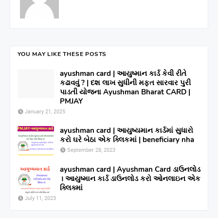
YOU MAY LIKE THESE POSTS
ayushman card | આયુષ્માન કાર્ડ કેવી રીતે
કઢાવવું ? | દશ લાખ સુધીની મફત સારવાર પુરી
પાડતી યોજના Ayushman Bharat CARD |
PMJAY
January 21, 2025
ayushman card | આયુષ્યમાન કાર્ડમાં સુધારો
કરો ઘરે બેઠા એક ક્લિકમાં | beneficiary nha
September 28, 2023
ayushman card | Ayushman Card ડાઉનલોડ
। આયુષ્માન કાર્ડ ડાઉનલોડ કરો ઓનલાઇન એક
ક્લિક્માં
July 11, 2023