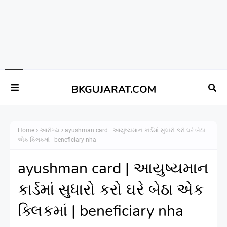
BKGUJARAT.COM
Home
આરોગ્ય
ayushman card | આયુષ્યમાન કાર્ડમાં સુધારો કરો ઘરે બેઠા
એક ક્લિકમાં | beneficiary nha
ayushman card | આયુષ્યમાન
કાર્ડમાં સુધારો કરો ઘરે બેઠા એક
ક્લિકમાં | beneficiary nha