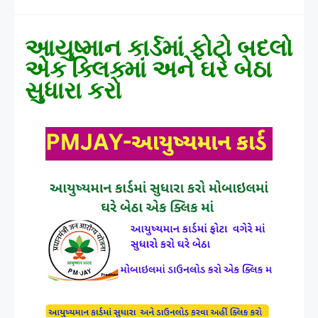
આયુષ્માન કાર્ડમાં ફોટો બદલો
એક ક્લિક્માં અને ઘરે બેઠા
સુધારા કરો