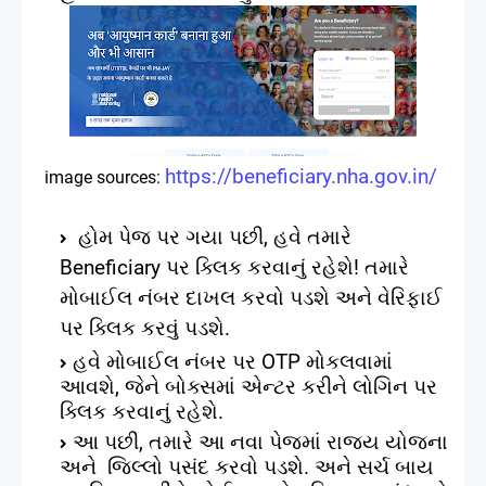
https://beneficiary.nha.gov.in/
image sources:
હોમ પેજ પર ગયા પછી
,
હવે તમારે
Beneficiary
પર ક્લિક કરવાનું રહેશે!
તમારે
મોબાઈલ નંબર દાખલ કરવો પડશે અને વેરિફાઈ
પર ક્લિક કરવું પડશે.
હવે મોબાઈલ નંબર પર
OTP
મોકલવામાં
આવશે
,
જેને બોક્સમાં એન્ટર કરીને લોગિન પર
ક્લિક કરવાનું રહેશે.
આ પછી
,
તમારે આ નવા પેજમાં રાજય યોજના
અને
જિલ્લો પસંદ કરવો પડશે.
અને સર્ચ બાય