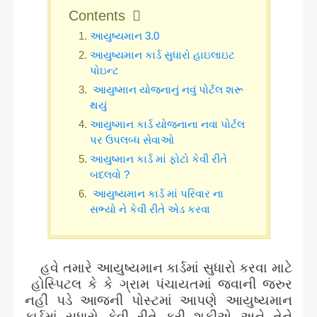
Contents
આયુષ્યમાન 3.0
આયુષ્યમાન કાર્ડ સુધારો હાઇલાઇટ
પોઇન્ટ
આયુષ્માન યોજનાનું નવું પોર્ટલ શરૂ
થયું
આયુષ્માન કાર્ડ યોજનાના નવા પોર્ટલ
પર ઉપલબ્ધ સેવાઓ
આયુષ્માન કાર્ડ માં ફોટો કેવી રીતે
બદલવો ?
આયુષ્યમાન કાર્ડ માં પરિવાર ના
સભ્યો ને કેવી રીતે એડ કરવા
હવે તમારે આયુષ્યમાન કાર્ડમાં સુધારો કરવા માટે
હોસ્પિટલ કે કે ગ્રામ પંચાયતમાં જવાની જરુર
નહી પડે આજની પોસ્ટમાં આપણે આયુષ્યમાન
કાર્ડમાં સુધારો કેવી રીતે કરી શકીએ અને તેને