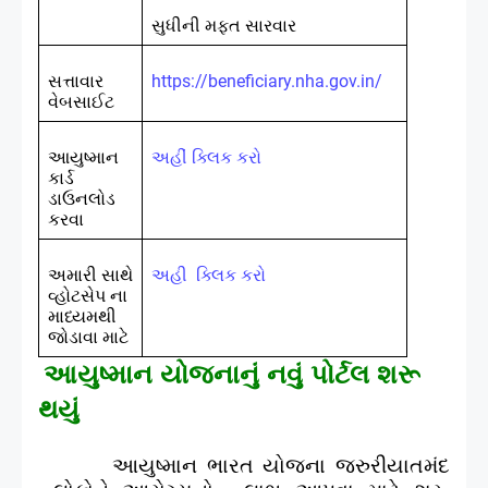
સુધીની મફત સારવાર
સત્તાવાર
https://beneficiary.nha.gov.in/
વેબસાઈટ
આયુષ્માન
અહીં
ક્લિક
કરો
કાર્ડ
ડાઉનલોડ
કરવા
અમારી સાથે
અહી
ક્લિક
કરો
વ્હોટસેપ ના
માધ્યમથી
જોડાવા માટે
આયુષ્માન યોજનાનું નવું પોર્ટલ શરૂ
થયું
આયુષ્માન ભારત યોજના જરુરીયાતમંદ