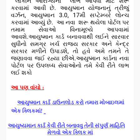
લોકોને આરોગ્યનો
લાભ આપવા માટે શરૂ
કરવામાં આવી છે.
આયુષ્માન યોજનાનું ત્રીજું
વર્ઝન
,
આયુષ્માન
3.0, 17
મી સપ્ટેમ્બરે લોન્ચ
કરવામાં આવ્યું છે.
આ નવા
શરૂ થયેલા પોર્ટલ પર
તમામ સેવાઓ વિનામૂલ્યે આપવામાં
આવશે.આયુષ્માન કાર્ડ બનાવવાથી લઈને સારવાર
સુધીનો સમગ્ર ખર્ચ રાજ્ય સરકાર અને કેન્દ્ર
સરકાર મળીને ઉપાડશે
,
તો હવે અમે તમને તે
જણાવવા જઈ રહ્યા છીએ.આયુષ્માન કાર્ડના નવા
પોર્ટલ પર ઉપલબ્ધ સેવાઓનો તમે કેવી રીતે લાભ
લઈ શકો
આ પણ વાંચો :
આયુષ્માન કાર્ડ ડાઉનલોડ કરો
તમારા મોબાઇલમાં
એક ક્લિકમાં!
આયુષ્યમાન કાર્ડ કેવી રીતે બનાવવુ તેની સંપુર્ણ માહિતિ
મેળવો એક ક્લિક માં