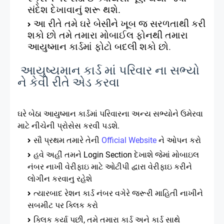
સંદેશ દેખાવાનું શરૂ થશે.
આ રીતે તમે ઘરે બેસીને ખૂબ જ સરળતાથી કરી
શકો છો
તમે તમારા મોબાઈલ ફોનથી તમારા
આયુષ્માન કાર્ડમાં ફોટો બદલી શકો છો
.
આયુષ્યમાન કાર્ડ માં પરિવાર ના સભ્યો
ને કેવી રીતે એડ કરવા
ઘરે બેઠા આયુષ્માન કાર્ડમાં પરિવારના અન્ય સભ્યોને ઉમેરવા
માટે નીચેની પ્રોસેસ કરવી પડશે.
સૌ પ્રથમ તમારે તેની
Official Website
ને ઓપન કરો
હવે અહીં તમને Login Section દેખાશે જેમાં મોબાઇલ
નંબર નાખી વેરીફાઇ માટે ઓટીપી દ્વારા વેરીફાઇ કરીને
લોગીન કરવાનુ રહેશે
ત્યારબાદ રેશન કાર્ડ નંબર વગેરે જરૂરી માહિતી નાખીને
સબમીટ પર ક્લિક કરો
ક્લિક કર્યા પછી, તમે તમારા કાર્ડ અને કાર્ડ સાથે