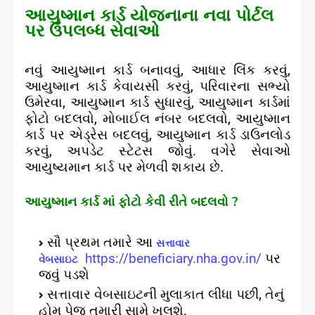
આયુષ્માન કાર્ડ યોજનાના નવા પોર્ટલ
પર ઉપલબ્ધ સેવાઓ
નવું આયુષ્માન કાર્ડ બનાવવું
,
આધાર લિંક કરવું
,
આયુષ્માન કાર્ડ કેવાયસી કરવું
,
પરિવારના સભ્યો
ઉમેરવા
,
આયુષ્માન કાર્ડ સુધારવું
,
આયુષ્માન કાર્ડમાં
ફોટો બદલવો
,
મોબાઈલ નંબર બદલવો
,
આયુષ્માન
કાર્ડ પર એડ્રેસ બદલવું
,
આયુષ્માન કાર્ડ ડાઉનલોડ
કરવું
,
અપડેટ સ્ટેટસ જોવું. વગેરે સેવાઓ
આયુષ્યમાન કાર્ડ પર મેળવી શકાય છે.
આયુષ્માન કાર્ડ માં ફોટો કેવી રીતે બદલવો
?
સૌ પ્રથમ તમારે આ
સત્તાવાર
https://beneficiary.nha.gov.in/
પર
વેબસાઇટ
જવું પડશે
સત્તાવાર વેબસાઇટની મુલાકાત લીધા પછી
,
તેનું
હોમ પેજ તમારી સામે ખુલશે.