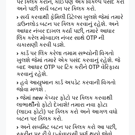
પર ક્લિક કરીને
,
કોઈપણ એક વિકલ્પ પસંદ કરો
અને પછી સર્ચ બટન પર ક્લિક કરો.
સર્ચ કરવાથી ફેમિલી ડિટેલ્સ ખુલશે જેમાં તમારે
ડાઉનલોડ બટન પર ક્લિક કરવાનું રહેશે.
અને
આધાર નંબર દાખલ કર્યા પછી
,
તમારે આધાર
લિંક કરેલ મોબાઇલ નંબર સાથે
OTP
ની
ચકાસણી કરવી પડશે.
કાર્ડ પર લિંક કરેલા તમામ સભ્યોની વિગતો
ખુલશે જેમાં તમારે એક પસંદ કરવાનું રહેશે.
જે
બાદ આધાર
OTP
પર ટિક કરીને
OTP
વેરિફાય
કરવાનું રહેશે.
હવે આયુષ્માન કાર્ડ અપડેટ કરવાની વિગતો
જોવા મળશે .
જેમાં
new
કેપ્ચર ફોટો પર ક્લિક કરવાથી
લાભાર્થીનો ફોટો દેખાશે!
તમારા નવા ફોટા
(લાઇવ ફોટો) પર ક્લિક કરો અને આગળ વધો
બટન પર ક્લિક કરો.
અને સબમિટ બટન પર ક્લિક કરો
આ પછી
,
સ્ક્રીન પર રીડો ઇ-કેવાયસી પૂર્ણ થયો જેવો