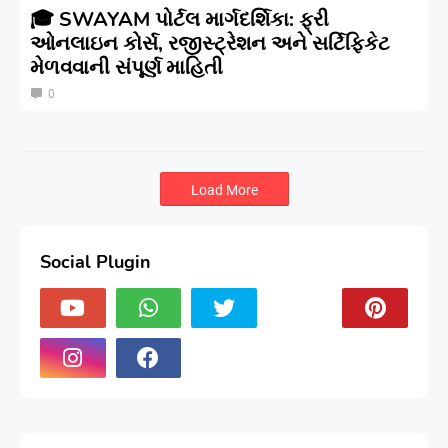
🎓 SWAYAM પોર્ટલ માર્ગદર્શિકા: ફ્રી
ઓનલાઇન કોર્સ, રજીસ્ટ્રેશન અને સર્ટિફિકેટ
મેળવવાની સંપૂર્ણ માહિતી
0
Load More
Social Plugin