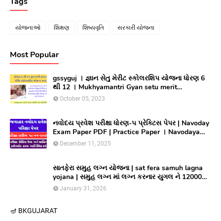
Tags
યોજનાઓ
શિક્ષણ
શિષ્યવૃતિ
સરકારી યોજના
Most Popular
gssyguj । જ્ઞાન સેતુ મેરીટ સ્કોલરશિપ યોજના ધોરણ 6
થી 12 । Mukhyamantri Gyan setu merit
Scholarship yojana 2023 ।સીલેક્ટ થયેલ વિધાર્થીઓ
October 05, 2023
લાભ મેળવવા માટે ઓનલાઇન અરજી કરો
નવોદય પ્રવેશ પરીક્ષા ધોરણ-૫ પ્રેક્ટિસ પેપર | Navoday
Exam Paper PDF | Practice Paper । Navodaya
Old paper NMMS OLD PAPER
December 11, 2025
સાતફેરા સમુહ લગ્ન યોજના | sat fera samuh lagna
yojana | સમુહ લગ્ન માં લગ્ન કરનાર યુગલ ને 12000
અને આયોજક સંસ્થાને યુગલ દિઠ ૩૦૦૦૦/ ની સહાય
January 31, 2026
આપતી યોજના
🪔 BK
GUJARAT