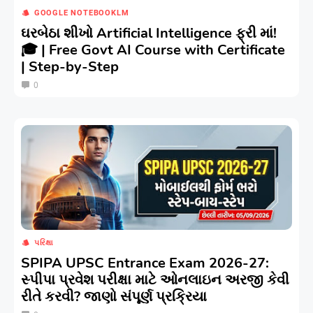
GOOGLE NOTEBOOKLM
ઘરબેઠા શીખો Artificial Intelligence ફ્રી માં!
🎓 | Free Govt AI Course with Certificate
| Step-by-Step
0
પરિક્ષા
SPIPA UPSC Entrance Exam 2026-27:
સ્પીપા પ્રવેશ પરીક્ષા માટે ઓનલાઇન અરજી કેવી
રીતે કરવી? જાણો સંપૂર્ણ પ્રક્રિયા