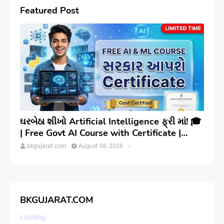
Featured Post
ઘરબેઠા શીખો Artificial Intelligence ફ્રી માં! 🎓
| Free Govt AI Course with Certificate |
Step-by-Step
bkgujarat.com
August 08, 2026
-
BKGUJARAT.COM
Loading...