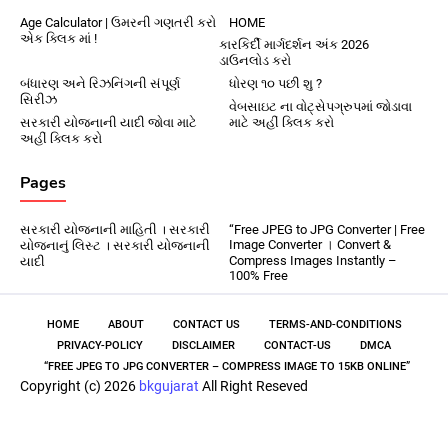
Age Calculator | ઉમરની ગણતરી કરો
HOME
એક ક્લિક માં !
કારકિર્દી માર્ગદર્શન અંક 2026
ડાઉનલોડ કરો
બંધારણ અને રિઝનિંગની સંપૂર્ણ
ધોરણ ૧૦ પછી શુ ?
સિરીઝ
વેબસાઇટ ના વોટ્સેપગ્રુપમાં જોડાવા
સરકારી યોજનાની યાદી જોવા માટે
માટે અહીં ક્લિક કરો
અહીં ક્લિક કરો
Pages
સરકારી યોજનાની માહિતી । સરકારી
“Free JPEG to JPG Converter | Free
Image Converter । Convert &
યોજનાનું લિસ્ટ । સરકારી યોજનાની
Compress Images Instantly –
યાદી
100% Free
HOME
ABOUT
CONTACT US
TERMS-AND-CONDITIONS
PRIVACY-POLICY
DISCLAIMER
CONTACT-US
DMCA
“FREE JPEG TO JPG CONVERTER – COMPRESS IMAGE TO 15KB ONLINE”
Copyright (c) 2026
bkgujarat
All Right Reseved