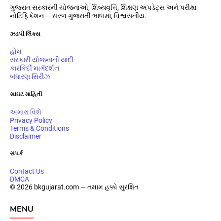
ગુજરાત સરકારની યોજનાઓ, શિષ્યવૃત્તિ, શિક્ષણ અપડેટ્સ અને પરીક્ષા
નોટિફિકેશન — સરળ ગુજરાતી ભાષામાં, વિશ્વસનીય.
ઝડપી લિંક્સ
હોમ
સરકારી યોજનાની યાદી
કારકિર્દી માર્ગદર્શન
બંધારણ સિરીઝ
સાઇટ માહિતી
અમારા વિશે
Privacy Policy
Terms & Conditions
Disclaimer
સંપર્ક
Contact Us
DMCA
© 2026 bkgujarat.com — તમામ હક્કો સુરક્ષિત
MENU