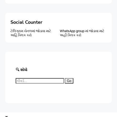
Social Counter
ટેલિગ્રામ ચેનલમાં જોડાવા માટે
WhatsApp group માં જોડાવા માટે
અહિં ક્લિક કરો
અહી ક્લિક કરો
🔍 શોધો
Go