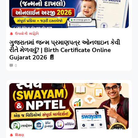
ઉપયોગી માહિતિ
ગુજરાતમાં જન્મ પ્રમાણપત્ર ઓનલાઇન કેવી
રીતે મેળવવું? | Birth Certificate Online
Gujarat 2026 📄
0
શિક્ષણ