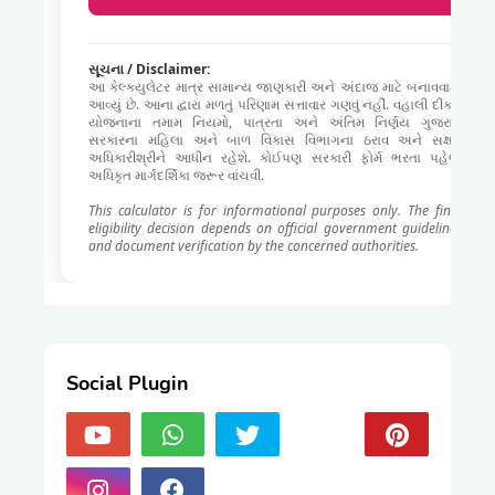
સૂચના / Disclaimer:
આ કેલ્ક્યુલેટર માત્ર સામાન્ય જાણકારી અને અંદાજ માટે બનાવવામાં
આવ્યું છે. આના દ્વારા મળતું પરિણામ સત્તાવાર ગણવું નહીં. વહાલી દીકરી
યોજનાના તમામ નિયમો, પાત્રતા અને અંતિમ નિર્ણય ગુજરાત
સરકારના મહિલા અને બાળ વિકાસ વિભાગના ઠરાવ અને સક્ષમ
અધિકારીશ્રીને આધીન રહેશે. કોઈપણ સરકારી ફોર્મ ભરતા પહેલા
અધિકૃત માર્ગદર્શિકા જરૂર વાંચવી.
This calculator is for informational purposes only. The final
eligibility decision depends on official government guidelines
and document verification by the concerned authorities.
Social Plugin