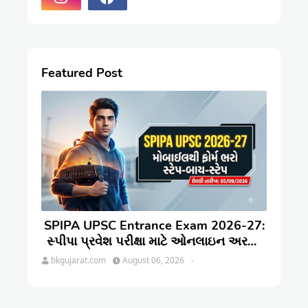
Featured Post
SPIPA UPSC Entrance Exam 2026-27:
સ્પીપા પ્રવેશ પરીક્ષા માટે ઓનલાઇન અરજી
કેવી રીતે કરવી? જાણો સંપૂર્ણ પ્રક્રિયા
bkgujarat.com
August 06, 2026
-