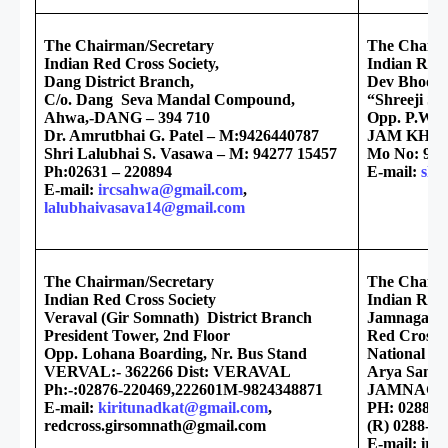
The Chairman/Secretary
The Chairm
Indian Red Cross Society,
Indian Red 
Dang District Branch,
Dev Bhoomi
C/o. Dang Seva Mandal Compound,
“Shreeji Ser
Ahwa,-DANG – 394 710
Opp. P.W.D.
Dr. Amrutbhai G. Patel – M:9426440787
JAM KHAM
Shri Lalubhai S. Vasawa – M: 94277 15457
Mo No: 982
Ph:02631 – 220894
E-mail:
shr
E-mail:
ircsahwa@gmail.com
,
lalubhaivasava14@gmail.com
The Chairman/Secretary
The Chairm
Indian Red Cross Society
Indian Red 
Veraval (Gir Somnath) District Branch
Jamnagar Di
President Tower, 2nd Floor
Red Cross 
Opp. Lohana Boarding, Nr. Bus Stand
National H
VERVAL:- 362266 Dist: VERAVAL
Arya Samaj
Ph:-:02876-220469,222601M-9824348871
JAMNAGAR
E-mail:
kiritunadkat@gmail.com
,
PH: 0288- 
redcross.girsomnath@gmail.com
(R) 0288-2
E-mail: ir