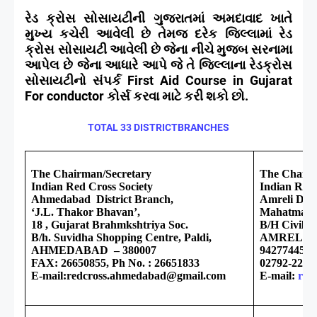
રેડ ક્રોસ સોસાયટીની ગુજરાતમાં અમદાવાદ ખાતે
મુખ્ય કચેરી આવેલી છે તેમજ દરેક જિલ્લામાં રેડ
ક્રોસ સોસાયટી આવેલી છે જેના નીચે મુજબ સરનામા
આપેલ છે જેના આધારે આપે જે તે જિલ્લાના રેડક્રોસ
સોસાયટીનો સંપર્ક
First Aid Course in Gujarat
For conductor
કોર્સ કરવા માટે કરી શકો છો.
TOTAL 33 DISTRICTBRANCHES
The Chairman/Secretary
The Chairm
Indian Red Cross Society
Indian Red 
Ahmedabad District Branch,
Amreli Dist
‘J.L. Thakor Bhavan’,
Mahatma M
18 , Gujarat Brahmkshtriya Soc.
B/H Civil 
B/h. Suvidha Shopping Centre, Paldi,
AMREL
AHMEDABAD – 380007
9427744599
FAX: 26650855, Ph No. : 26651833
02792-2230
E-mail:redcross.ahmedabad@gmail.com
E-mail:
red