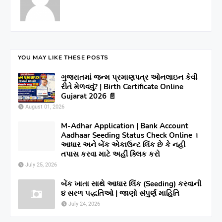
YOU MAY LIKE THESE POSTS
ગુજરાતમાં જન્મ પ્રમાણપત્ર ઓનલાઇન કેવી
રીતે મેળવવું? | Birth Certificate Online
Gujarat 2026 📄
August 01, 2026
M-Adhar Application | Bank Account
Aadhaar Seeding Status Check Online ।
આધાર અને બેંક એકાઉન્ટ લિંક છે કે નહી
તપાસ કરવા માટે અહીં ક્લિક કરો
July 25, 2026
બેંક ખાતા સાથે આધાર લિંક (Seeding) કરવાની
૪ સરળ પદ્ધતિઓ | જાણો સંપુર્ણ માહિતિ
July 24, 2026