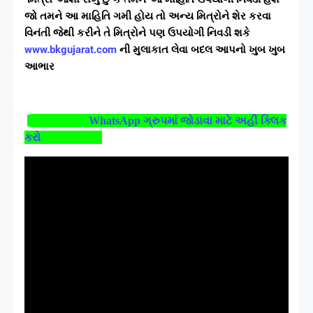
જો તમને આ માહિતિ ગમી હોય તો અન્ય મિત્રોને શેર કરવા
વિનંતી જેથી કરીને તે મિત્રોને પણ ઉપયોગી નિવડી શકે
www.bkgujarat.com
ની મુલાકાત લેવા બદલ આપનો ખુબ ખુબ
આભાર
WhatsApp
ગ્રુપમાં જોડાવા માટે અહીં ક્લિક
કરો