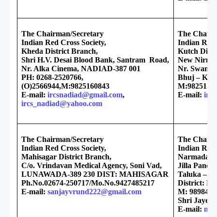
The Chairman/Secretary
The Chairm
Indian Red Cross Society,
Indian Red 
Kheda District Branch,
Kutch Distr
Shri H.V. Desai Blood Bank, Santram Road,
New Nirmal
Nr. Alka Cinema, NADIAD-387 001
Nr. Swamin
PH: 0268-2520766,
Bhuj – Kut
(O)2566944,M:9825160843
M:98251 73
E-mail:
ircsnadiad@gmail.com
,
E-mail:
irc
ircs_nadiad@yahoo.com
The Chairman/Secretary
The Chairm
Indian Red Cross Society,
Indian Red 
Mahisagar District Branch,
Narmada D
C/o. Vrindavan Medical Agency, Soni Vad,
Jilla Panch
LUNAWADA-389 230 DIST: MAHISAGAR
Taluka – Na
Ph.No.02674-250717/Mo.No.9427485217
District: N
E-mail:
sanjayvrund222@gmail.com
M: 9898470
Shri Jayesh
E-mail:
nar