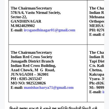
The Chairman/Secretary
The Chairm
578/A/4, Vastu Nirmal Society,
Indian Red 
Sector-22,
Mehsana Di
GANDHINAGAR
Orthopedic 
M.9824029902
MEHSANA
E-mail:
ircsgandhinagar01@gmail.com
PH: 02762-
E-mail: dra
The Chairman/Secretary
The Chairm
Indian Red Cross Society
Indian Red 
Junagadh District Branch
Tapi Distri
Indian Red Cross Building,
C/o. Kalid
Azad Chowk, M G Road,
Chetna,
JUNAGADH – 362001
Kakrapar B
PH : 0285-2655247
Vyara- 3946
MO NO: 9825220826
Ph:-(02626
E-mail:
manishacharya71@gmail.com
M:- 909996
E-mail:
irc
મિત્રો આશા રાખુ છું કે તમને આ માહિતિ ઉપયોગી નિવડી હશે