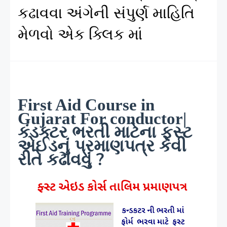
કઢાવવા અંગેની સંપુર્ણ માહિતિ
મેળવો એક ક્લિક માં
First Aid Course in
Gujarat For conductor|
કંડક્ટર ભરતી માટેના ફસ્ટ
એઈડનું પ્રમાણપત્ર કેવી
રીતે કઢાવવુંં ?