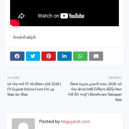
ઉપયોગી માહિતિ
OLDER
NEWER
ઘરે બેઠા ભરો ITI એડમિશન ફોર્મ 2026 |
વિધવા સહાય હયાતી ખરાઇ 2026: ઘરે
ITI Gujarat Online Form Fill up
બેઠા મોબાઈલથી ડિજિટલ વેરિફિકેશન
Step-by-Step
કેવી રીતે કરવું? | Beneficiary Satyapan
App
Posted by
bkgujarat.com