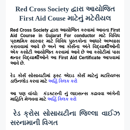
દ્વારા આયોજિત
Red Cross Society
માટેનું મટેરીયલ
First Aid Couse
Red Cross Society
દ્વારા આયોજિત કરવામાં આવતા
First
Aid Course in Gujarat For conductor
માટે વિવિધ
પ્રાથમિક સારવાર માટે વિવિધ પુસ્તકોના આધારે અભ્યાસ
કરાવવામાં આવે છે અને આ કોર્સના અંતે વિદ્યાર્થીઓની
એક કસોટી આયોજિત કરવામાં આવે છે આ કસોટીમાં પાસ
થનાર વિદ્યાર્થીઓને આ
First Aid Certificate
આપવામાં
આવે છે.
રેડ કોર્સ સોસાયટીમાં ફસ્ટ એઇડ કોર્સ માટેનું મટરિયલ્સ
ડાઉનલોડ કરવા માટે
અહિં ક્લિક કરો
આ પણ વાંચો: કંડક્ટરની નું લાઇસન્સ કઢાવવા અંગેની
માહિતિ મેળવવા માટે
અહિં ક્લિક કરો
રેડ ક્રોસ સોસાયટીના જિલ્લા વાઈઝ
સરનામાની વિગત