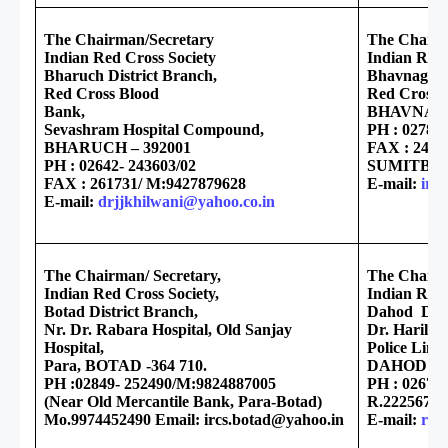
The Chairman/Secretary
The Chairm
Indian Red Cross Society
Indian Red 
Bharuch District Branch,
Bhavnagar 
Red Cross Blood
Red Cross 
Bank,
BHAVNAGA
Sevashram Hospital Compound,
PH : 0278- 
BHARUCH – 392001
FAX : 2428
PH : 02642- 243603/02
SUMITBHA
FAX : 261731/ M:9427879628
E-mail:
irc
E-mail:
drjjkhilwani@yahoo.co.in
The Chairman/ Secretary,
The Chairm
Indian Red Cross Society,
Indian Red 
Botad District Branch,
Dahod Dist
Nr. Dr. Rabara Hospital, Old Sanjay
Dr. Harilal
Hospital,
Police Line
Para, BOTAD -364 710.
DAHOD – 3
PH :02849- 252490/M:9824887005
PH : 02673 
(Near Old Mercantile Bank, Para-Botad)
R.222567, 
Mo.9974452490 Email: ircs.botad@yahoo.in
E-mail:
red