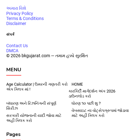
અમારા વિશે
Privacy Policy
Terms & Conditions
Disclaimer
સંપર્ક
Contact Us
DMCA
© 2026 bkgujarat.com — તમામ હક્કો સુરક્ષિત
MENU
Age Calculator | ઉમરની ગણતરી કરો
HOME
એક ક્લિક માં !
કારકિર્દી માર્ગદર્શન અંક 2026
ડાઉનલોડ કરો
બંધારણ અને રિઝનિંગની સંપૂર્ણ
ધોરણ ૧૦ પછી શુ ?
સિરીઝ
વેબસાઇટ ના વોટ્સેપગ્રુપમાં જોડાવા
સરકારી યોજનાની યાદી જોવા માટે
માટે અહીં ક્લિક કરો
અહીં ક્લિક કરો
Pages