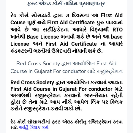
ફસ્ટ એઇડ કોર્સ તાલિમ પ્રમાણપત્ર
રેડ કોર્સ સોસયટી
દ્વારા ૩ દિવસના આ
First Aid
Couse
પૂર્ણ થયે
First Aid Certificate
પુરુ પાડવામાં
આવે છે આ સર્ટીફિકેટના આધારે વિદ્યાર્થી
RTO
ખાતેથી
Base License
બનાવી શકે છે અને આ
base
License
અને
First Aid Certificate
ના આધારે
કંડકટરની ભરતીમાં ઉમેદવારી નોંધાવી શકે છે.
Red Cross Society દ્વારા આયોજિત First Aid
Course in Gujarat For conductor માટે રજીસ્ટ્રેશન
Red Cross Society
દ્વારા આયોજિત કરવામાં આવતા
First Aid Course in Gujarat For conductor
માટે
અગાઉથી રજીસ્ટ્રેશન કરવાની જરૂરીયાત રહેતી
હોય છે તેના માટે આપ નીચે આપેલ લિંક પર ક્લિક
કરીને રજીસ્ટ્રેશન કરાવી શકો છો.
રેડ કોર્સ સોસાયટીમાં ફસ્ટ એઇડ કોર્સનુ રજિસ્ટ્રેશન કરવા
માટે
અહિં ક્લિક કરો