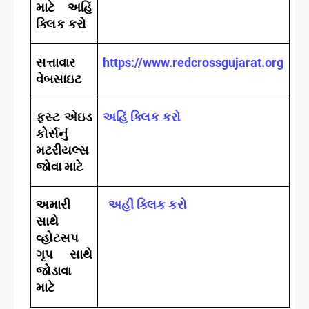
માટે અહિં
ક્લિક કરો
સત્તાવાર
https://www.redcrossgujarat.org
વેબસાઇટ
ફસ્ટ એઇડ
અહિં ક્લિક કરો
કોર્સનું
મટરીયલ્સ
જોવા માટે
અમારી
અહીં ક્લિક કરો
સાથે
વ્હોટસપ
ગૃપ સાથે
જોડાવા
માટે