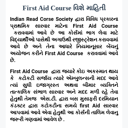
વિશે માહિતી
First Aid Course
Indian Read Corse Society
દ્વારા વિવિધ પ્રકારના
પ્રાથમિક સારવાર માટેના
First Aid Course
કરાવવામાં આવે છે આ કોર્સમાં ભાગ લેવા માટે
વિદ્યાર્થીઓ પાસેથી અગાઉથી રજીસ્ટ્રેશન કરાવવામાં
આવે છે અને તેના આધારે નિયમાનૂસાર બેંચનું
અયોજન કરીને
First Aid Course
કરાવવામાં આવે
છે.
First Aid Course
દ્વારા જ્યારે કોઇ અકસ્માત થાય
કે
કટોકટી સર્જાય ત્યારે એમ્બુલન્સની મદદ આવે
ત્યાં સુધી ઇજાગ્રસ્ત અથવા બીમાર વ્યક્તિને
તાત્કાલિક સંભાળ સારવાર અને મદદ મળી રહે તેવા
હેતુથી તેમજ
એસ.ટી. દ્વારા બસ મુસાફરી દરમિયાન
કંડક્ટર દ્વારા કટોકટીના સમયે
first Aid
સારવાર
આપવામાં આવે એવા હેતુથી આ કોર્સની તાલિમ લેવાનુ
જરૂરી ગણવામાં આવેલ છે .