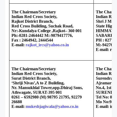
The Chairman/Secretary
The Chairm
Indian Red Cross Society,
Indian Red 
Rajkot District Branch,
Shri J M T
Red Cross Building, Suchak Road,
State High 
Nr:-Kundalya College ,Rajkot– 360 001
HIMMATNA
Ph:-0281-2464442 M:-9879417776,
SABARKA
Fax : 2464942, 2444544
PH : 02772-
E-mail:
rajkot_ircs@yahoo.co.in
M:-9427691
E-mail: re
The Chairman/Secretary
The Chairm
Indian Red Cross Society,
Indian Red 
Surat District Branch,
Surendrana
‘Shriji Nivas’,A to Z Building,
Ajramar Co
Nr. Mansukhlal Tower,opp.Dhiraj Sons,
No.4, 1st fl
Athwagate, SURAT-395 001
SURENDRA
0261 – 6592980 (M) 98795 21795, 92279
Tel No: 027
26688
Mo No:9824
E-mail:
mukeshjagiwala@yahoo.co.in
E-mail: ir