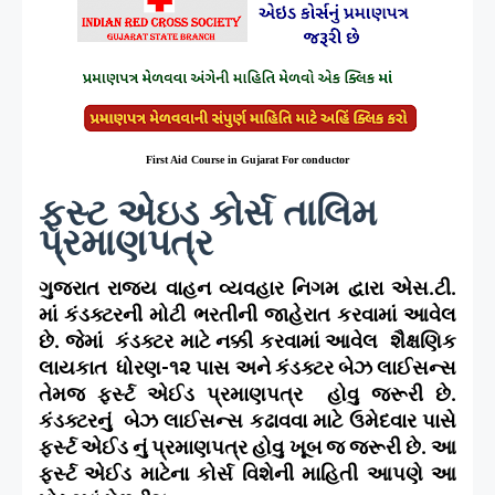
First Aid Course in Gujarat For conductor
ફસ્ટ એઇડ કોર્સ તાલિમ
પ્રમાણપત્ર
ગુજરાત રાજ્ય વાહન વ્યવહાર નિગમ દ્વારા એસ.ટી.
માં કંડક્ટરની મોટી ભરતીની જાહેરાત કરવામાં આવેલ
છે. જેમાં
કંડક્ટર માટે નક્કી કરવામાં આવેલ
શૈક્ષણિક
લાયકાત
ધોરણ-૧૨ પાસ અને કંડક્ટર બેઝ લાઈસન્સ
તેમજ ફર્સ્ટ એઈડ પ્રમાણપત્ર
હોવુ જરૂરી છે.
કંડક્ટરનું
બેઝ લાઈસન્સ કઢાવવા માટે ઉમેદવાર પાસે
ફર્સ્ટ એઈડ નું પ્રમાણપત્ર હોવુ ખૂબ જ જરૂરી છે. આ
ફર્સ્ટ એઈડ માટેના કોર્સ વિશેની માહિતી આપણે આ