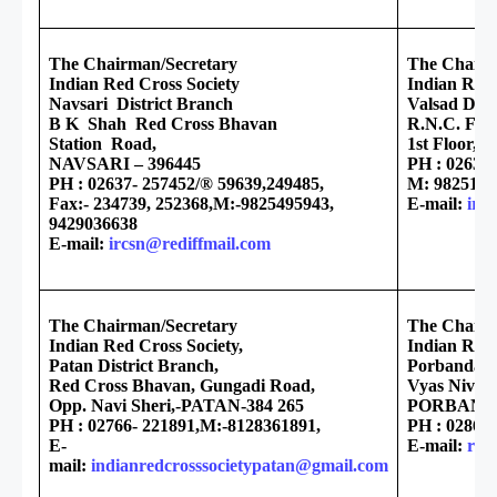
The Chairman/Secretary
The Chairm
Indian Red Cross Society
Indian Red 
Navsari District Branch
Valsad Dist
B K Shah Red Cross Bhavan
R.N.C. Fre
Station Road,
1st Floor,
NAVSARI – 396445
PH : 02632-
PH : 02637- 257452/® 59639,249485,
M: 9825158
Fax:- 234739, 252368,M:-9825495943,
E-mail:
irc
9429036638
E-mail:
ircsn@rediffmail.com
The Chairman/Secretary
The Chairm
Indian Red Cross Society,
Indian Red 
Patan District Branch,
Porbandar D
Red Cross Bhavan, Gungadi Road,
Vyas Nivas,
Opp. Navi Sheri,-PATAN-384 265
PORBANDA
PH : 02766- 221891,M:-8128361891,
PH : 0286- 
E-
E-mail:
red
mail:
indianredcrosssocietypatan@gmail.com