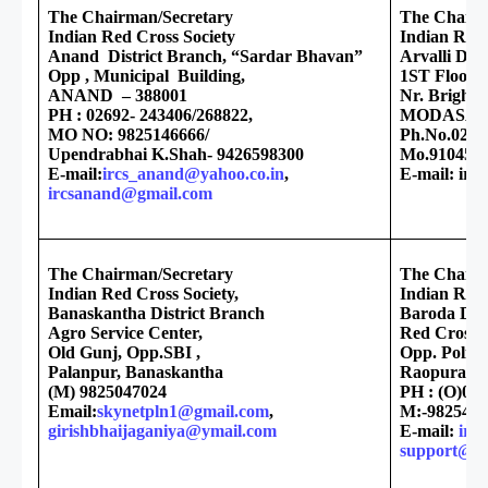
The Chairman/Secretary
The Chairm
Indian Red Cross Society
Indian Red 
Anand District Branch, “Sardar Bhavan”
Arvalli Dis
Opp , Municipal Building,
1ST Floor, 
ANAND – 388001
Nr. Bright 
PH : 02692- 243406/268822,
MODASA – 3
MO NO: 9825146666/
Ph.No.0277
Upendrabhai K.Shah- 9426598300
Mo.910457
E-mail:
ircs_anand@yahoo.co.in
,
E-mail: irc
ircsanand@gmail.com
The Chairman/Secretary
The Chairm
Indian Red Cross Society,
Indian Red 
Banaskantha District Branch
Baroda Dist
Agro Service Center,
Red Cross B
Old Gunj, Opp.SBI ,
Opp. Police
Palanpur, Banaskantha
Raopura-B
(M) 9825047024
PH : (O)026
Email:
skynetpln1@gmail.com
,
M:-9825411
girishbhaijaganiya@ymail.com
E-mail:
irc
support@re