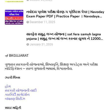
લાભ મેળવવા માટે ઓનલાઇન અરજી કરો
નવોદય પ્રવેશ પરીક્ષા ધોરણ-૫ પ્રેક્ટિસ પેપર | Navoday
Exam Paper PDF | Practice Paper । Navodaya
Old paper NMMS OLD PAPER
December 11, 2025
સાતફેરા સમુહ લગ્ન યોજના | sat fera samuh lagna
yojana | સમુહ લગ્ન માં લગ્ન કરનાર યુગલ ને 12000
અને આયોજક સંસ્થાને યુગલ દિઠ ૩૦૦૦૦/ ની સહાય
January 31, 2026
આપતી યોજના
🪔 BK
GUJARAT
ગુજરાત સરકારની યોજનાઓ, શિષ્યવૃત્તિ, શિક્ષણ અપડેટ્સ અને પરીક્ષા
નોટિફિકેશન — સરળ ગુજરાતી ભાષામાં, વિશ્વસનીય.
ઝડપી લિંક્સ
હોમ
સરકારી યોજનાની યાદી
કારકિર્દી માર્ગદર્શન
બંધારણ સિરીઝ
સાઇટ માહિતી