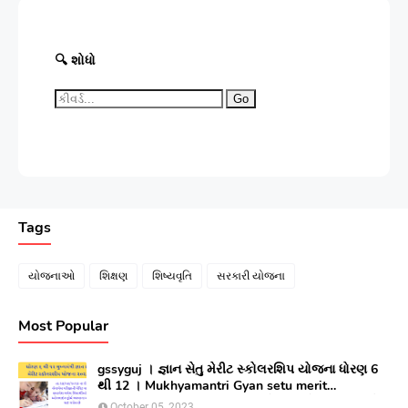
🔍 શોધો
Go
Tags
યોજનાઓ
શિક્ષણ
શિષ્યવૃતિ
સરકારી યોજના
Most Popular
gssyguj । જ્ઞાન સેતુ મેરીટ સ્કોલરશિપ યોજના ધોરણ 6
થી 12 । Mukhyamantri Gyan setu merit
Scholarship yojana 2023 ।સીલેક્ટ થયેલ વિધાર્થીઓ
October 05, 2023