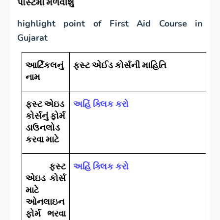
પોસ્ટમાં મેળવીશુ
highlight point of First Aid Course in
Gujarat
આર્ટિકલનું
ફસ્ટ એઈડ કોર્સની માહિતિ
નામ
ફસ્ટ એઇડ
અહિં ક્લિક કરો
કોર્સનું ફોર્મ
ડાઉનલોડ
કરવા માટે
ફસ્ટ
અહિં ક્લિક કરો
એઇડ કોર્સ
માટે
ઓનલાઇન
ફોર્મ ભરવા