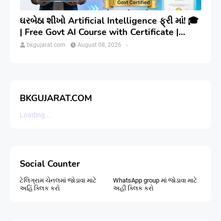
ઘરબેઠા શીખો Artificial Intelligence ફ્રી માં! 🎓
| Free Govt AI Course with Certificate |
Step-by-Step
bkgujarat.com
August 08, 2026
-
BKGUJARAT.COM
Loading...
Social Counter
ટેલિગ્રામ ચેનલમાં જોડાવા માટે
WhatsApp group માં જોડાવા માટે
અહિં ક્લિક કરો
અહી ક્લિક કરો