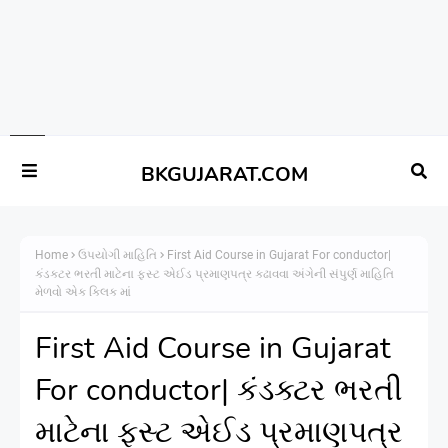
BKGUJARAT.COM
Home
ઉપયોગી માહિતિ
First Aid Course in Gujarat For conductor|
કંડક્ટર ભરતી માટેના ફસ્ટ એઈડ પ્રમાણપત્ર કઢાવવા અંગેની સંપુર્ણ માહિતિ
મેળવો એક ક્લિક માં
First Aid Course in Gujarat
For conductor| કંડક્ટર ભરતી
માટેના ફસ્ટ એઈડ પ્રમાણપત્ર