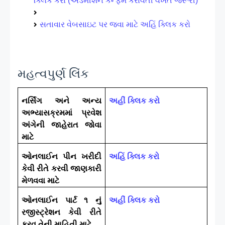
ક્લિક કરો (એડમીશન કન્ફર્મ કરાવતી વખતે જરૂરી)
સતાવાર વેબસાઇટ પર જવા માટે અહિં ક્લિક કરો
મહત્વપુર્ણ લિંક
નર્સિંગ અને અન્ય
અહીં ક્લિક કરો
અભ્યાસક્રમમાં પ્રવેશ
અંગેની જાહેરાત જોવા
માટે
ઓનલાઈન પીન ખરીદી
અહિં ક્લિક કરો
કેવી રીતે કરવી જાણકારી
મેળવવા માટે
ઓનલાઈન પાર્ટ ૧ નું
અહીં ક્લિક કરો
રજીસ્ટ્રેશન કેવી રીતે
કરવુ તેની માહિતી માટે