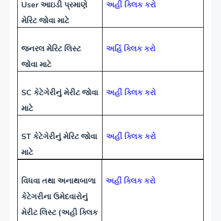
User આઇડી પ્રમાણે
અહીં ક્લિક કરો
મેરિટ જોવા માટે
જનરલ મેરિટ લિસ્ટ
અહિં ક્લિક કરો
જોવા માટે
SC કેટેગેરીનું મેરીટ જોવા
અહીં ક્લિક કરો
માટે
ST કેટેગેરીનું મેરિટ જોવા
અહીં ક્લિક કરો
માટે
વિધવા તથા અનાથબાળા
અહીં ક્લિક કરો
કેટેગરીના ઉમેદવારોનું
મેરીટ લિસ્ટ (અહી ક્લિક