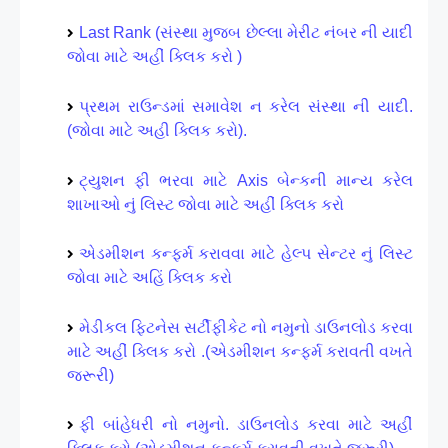
Last Rank (સંસ્થા મુજબ છેલ્લા મેરીટ નંબર ની યાદી
જોવા માટે અહીં ક્લિક કરો )
પ્રથમ રાઉન્ડમાં સમાવેશ ન કરેલ સંસ્થા ની યાદી.
(જોવા માટે અહી ક્લિક કરો).
ટ્યુશન ફી ભરવા માટે Axis બેન્કની માન્ય કરેલ
શાખાઓ નું લિસ્ટ જોવા માટે અહીં ક્લિક કરો
એડમીશન કન્ફર્મ કરાવવા માટે હેલ્પ સેન્ટર નું લિસ્ટ
જોવા માટે અહિં ક્લિક કરો
મેડીકલ ફિટનેસ સર્ટીફીકેટ નો નમુનો ડાઉનલોડ કરવા
માટે અહીં ક્લિક કરો .(એડમીશન કન્ફર્મ કરાવતી વખતે
જરૂરી)
ફી બાંહેધરી નો નમુનો. ડાઉનલોડ કરવા માટે અહીં