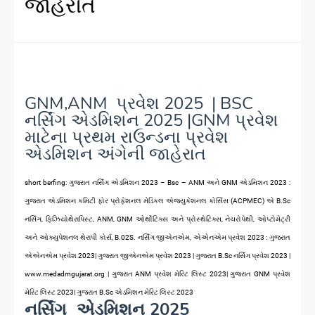
જાહેરાત
GNM,ANM
પ્રવેશ 2025
|
BSC
નર્સિંગ એડમિશન 2025
|GNM પ્રવેશ
માટેના પ્રથમ રાઉન્ડના પ્રવેશ
એડમિશન અંગેની જાહેરાત
short berfing: ગુજરાત નર્સિંગ એડમિશન 2023 – Bsc – ANM અને GNM એડમિશન 2023 :
ગુજરાત એડમિશન કમિટી ફોર પ્રોફેશનલ મેડિકલ એજ્યુકેશનલ કોર્સિસ (ACPMEC) એ B.Sc
નર્સિંગ, ફિઝિયોથેરાપિસ્ટ, ANM, GNM ઓર્થોટિક્સ અને પ્રોસ્થેટિક્સ, નેચરોપેથી, ઓપ્ટોમેટ્રી
અને ઓક્યુપેશનલ થેરાપી કોર્સ, B.02S. નર્સિંગ જીએનએમ, એએનએમ પ્રવેશ 2023 : ગુજરાત
એએનએમ પ્રવેશ 2023| ગુજરાત જીએનએમ પ્રવેશ 2023 | ગુજરાત B.Sc નર્સિંગ પ્રવેશ 2023 |
www.medadmgujarat.org | ગુજરાત ANM પ્રવેશ મેરિટ લિસ્ટ 2023| ગુજરાત GNM પ્રવેશ
મેરિટ લિસ્ટ 2023| ગુજરાત B.Sc એડમિશન મેરિટ લિસ્ટ 2023
નર્સિંગ એડમિશન 2025