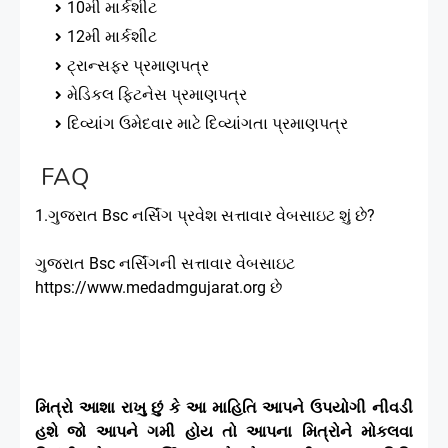
10મી માર્કશીટ
12મી માર્કશીટ
ટ્રાન્સફર પ્રમાણપત્ર
મેડિકલ ફિટનેસ પ્રમાણપત્ર
દિવ્યાંગ ઉમેદવાર માટે દિવ્યાંગતા પ્રમાણપત્ર
FAQ
1.ગુજરાત Bsc નર્સિંગ પ્રવેશ સત્તાવાર વેબસાઇટ શું છે?
ગુજરાત Bsc નર્સિંગની સત્તાવાર વેબસાઇટ
https://www.medadmgujarat.org છે
મિત્રો આશા રાખુ છું કે આ માહિતિ આપને ઉપયોગી નીવડી
હશે જો આપને ગમી હોય તો આપના મિત્રોને મોકલવા