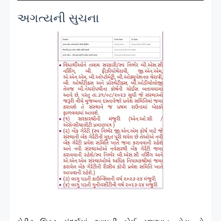
અગત્યની સુચના