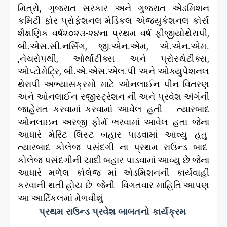
મિત્રો, ગુજરાત સરકાર અને ગુજરાત એડમિશન
કમિટી ફોર પ્રોફેશનલ મેડિકલ એજ્યુકેશનલ કોર્સ
શૈક્ષણિક વર્ષ૨૦૨૩-૨૪ના પ્રથમ વર્ષ ફીજીયોથેરાપી,
બી.એસ.સી.નર્સિંગ, જી.એન.એમ, એ.એન.એમ.
,નેચરોપથી, ઓર્થોટીક્સ અને પ્રોસ્થેટીક્સ,
ઓપ્ટોમેટ્રિ, બી.એ.એસ.એલ.પી અને ઓક્યુપેશનલ
થેરાપી અભ્યાસક્રમો માટે ઓનલાઈન પીન વિતરણ
અને ઓનલાઈન રજીસ્ટ્રેશન ની અને પ્રવેશ અંગેની
જાહેરાત કરવામાં કરવામાં આવેલ હતી ત્યારબાદ
ઓનલાઇન અરજી ફોર્મ ભરવામાં આવેલ હતા જેના
આધારે મેરિટ લિસ્ટ બહાર પાડવામાં આવ્યુ હતુ
ત્યારબાદ કોલેજ પસંદગી ના પ્રથમ રાઉન્ડ બાદ
કોલેજ પસંદગીની યાદી બહાર પાડવામાં આવ્યુ છે જેના
આધારે મળેલ કોલેજ માંં એડમિશનની કાર્યવાહી
કરવાની થતી હોય છે જેની વિગતવાર માહિતિ આપણ
આ આર્ટિકલમાં મેળવીશું
પ્રથમ રાઉન્ડ પ્રવેશ બાબતનો કાર્યક્રમ