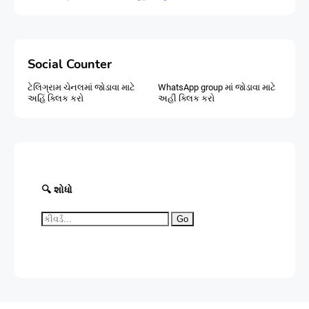
Social Counter
ટેલિગ્રામ ચેનલમાં જોડાવા માટે
WhatsApp group માં જોડાવા માટે
અહિં ક્લિક કરો
અહી ક્લિક કરો
🔍 શોધો
Go