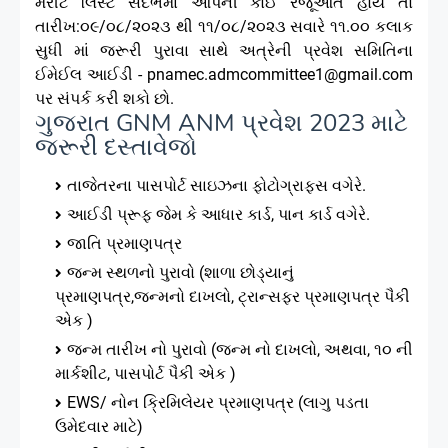
મેરીટ લિસ્ટ સંદર્ભમાં આપની કોઈ રજૂઆત હોય તો
તારીખ:૦૯/૦૮/૨૦૨૩ થી ૧૧/૦૮/૨૦૨૩ સવારે ૧૧.૦૦ કલાક
સુધી માં જરૂરી પુરાવા સાથે અત્રેની પ્રવેશ સમિતિના
ઈમેઈલ આઈડી - pnamec.admcommittee1@gmail.com
પર સંપર્ક કરી શકો છો.
ગુજરાત GNM ANM પ્રવેશ 2023 માટે
જરૂરી દસ્તાવેજો
તાજેતરના પાસપોર્ટ સાઇઝના ફોટોગ્રાફ્સ વગેરે.
આઈડી પ્રૂફ જેમ કે આધાર કાર્ડ, પાન કાર્ડ વગેરે.
જાતિ પ્રમાણપત્ર
જન્મ સ્થળનો પુરાવો (શાળા છોડ્યાનું
પ્રમાણપત્ર,જન્મનો દાખલો, ટ્રાન્સફર પ્રમાણપત્ર પૈકી
એક )
જન્મ તારીખ નો પુરાવો (જન્મ નો દાખલો, અથવા, ૧૦ ની
માર્કશીટ, પાસપોર્ટ પૈકી એક )
EWS/ નોન ક્રિમિલેયર પ્રમાણપત્ર (લાગુ પડતા
ઉમેદવાર માટે)