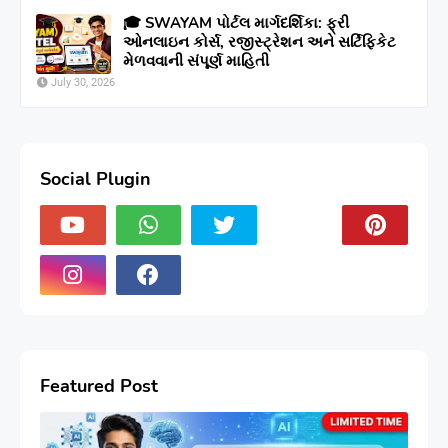
🎓 SWAYAM પોર્ટલ માર્ગદર્શિકા: ફ્રી
ઓનલાઇન કોર્સ, રજીસ્ટ્રેશન અને સર્ટિફિકેટ
મેળવવાની સંપૂર્ણ માહિતી
July 30, 2026
Social Plugin
Featured Post