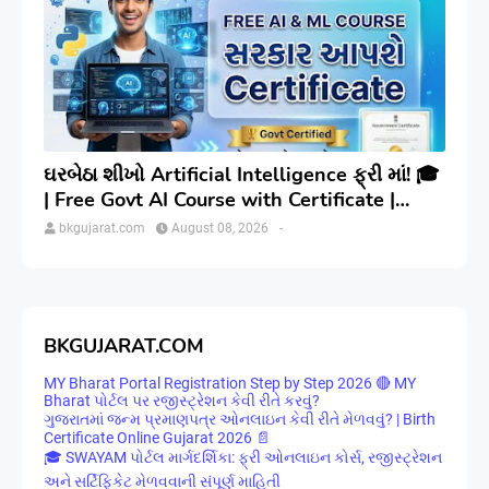
ઘરબેઠા શીખો Artificial Intelligence ફ્રી માં! 🎓
| Free Govt AI Course with Certificate |
Step-by-Step
bkgujarat.com
August 08, 2026
-
BKGUJARAT.COM
MY Bharat Portal Registration Step by Step 2026 🔴 MY
Bharat પોર્ટલ પર રજીસ્ટ્રેશન કેવી રીતે કરવું?
ગુજરાતમાં જન્મ પ્રમાણપત્ર ઓનલાઇન કેવી રીતે મેળવવું? | Birth
Certificate Online Gujarat 2026 📄
🎓 SWAYAM પોર્ટલ માર્ગદર્શિકા: ફ્રી ઓનલાઇન કોર્સ, રજીસ્ટ્રેશન
અને સર્ટિફિકેટ મેળવવાની સંપૂર્ણ માહિતી