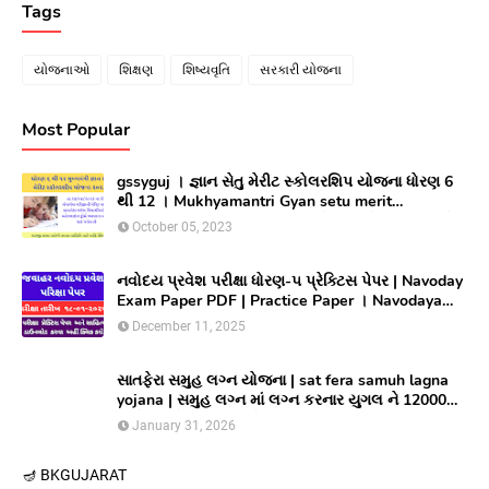
Tags
યોજનાઓ
શિક્ષણ
શિષ્યવૃતિ
સરકારી યોજના
Most Popular
gssyguj । જ્ઞાન સેતુ મેરીટ સ્કોલરશિપ યોજના ધોરણ 6
થી 12 । Mukhyamantri Gyan setu merit
Scholarship yojana 2023 ।સીલેક્ટ થયેલ વિધાર્થીઓ
October 05, 2023
લાભ મેળવવા માટે ઓનલાઇન અરજી કરો
નવોદય પ્રવેશ પરીક્ષા ધોરણ-૫ પ્રેક્ટિસ પેપર | Navoday
Exam Paper PDF | Practice Paper । Navodaya
Old paper NMMS OLD PAPER
December 11, 2025
સાતફેરા સમુહ લગ્ન યોજના | sat fera samuh lagna
yojana | સમુહ લગ્ન માં લગ્ન કરનાર યુગલ ને 12000
અને આયોજક સંસ્થાને યુગલ દિઠ ૩૦૦૦૦/ ની સહાય
January 31, 2026
આપતી યોજના
🪔 BK
GUJARAT