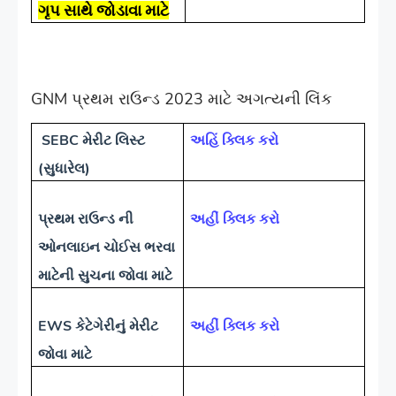
ગૃપ સાથે જોડાવા માટે
GNM પ્રથમ રાઉન્ડ 2023 માટે અગત્યની લિંક
SEBC મેરીટ લિસ્ટ
અહિં ક્લિક કરો
(સુધારેલ)
પ્રથમ રાઉન્ડ ની
અહીં ક્લિક કરો
ઓનલાઇન ચોઈસ ભરવા
માટેની સુચના જોવા માટે
EWS કેટેગેરીનું મેરીટ
અહીં ક્લિક કરો
જોવા માટે