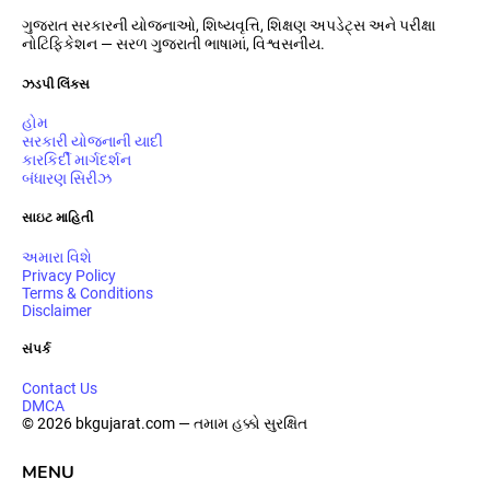
ગુજરાત સરકારની યોજનાઓ, શિષ્યવૃત્તિ, શિક્ષણ અપડેટ્સ અને પરીક્ષા
નોટિફિકેશન — સરળ ગુજરાતી ભાષામાં, વિશ્વસનીય.
ઝડપી લિંક્સ
હોમ
સરકારી યોજનાની યાદી
કારકિર્દી માર્ગદર્શન
બંધારણ સિરીઝ
સાઇટ માહિતી
અમારા વિશે
Privacy Policy
Terms & Conditions
Disclaimer
સંપર્ક
Contact Us
DMCA
© 2026 bkgujarat.com — તમામ હક્કો સુરક્ષિત
MENU