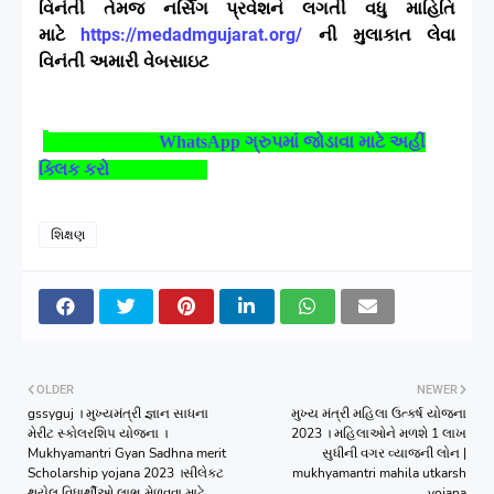
વિનંતી તેમજ નર્સિંગ પ્રવેશને લગતી વધુ માહિતિ
માટે
https://medadmgujarat.org/
ની મુલાકાત લેવા
વિનંતી અમારી વેબસાઇટ
WhatsApp
ગ્રુપમાં જોડાવા માટે અહીં
ક્લિક કરો
શિક્ષણ
OLDER
NEWER
gssyguj । મુખ્યમંત્રી જ્ઞાન સાધના
મુખ્ય મંત્રી મહિલા ઉત્કર્ષ યોજના
મેરીટ સ્કોલરશિપ યોજના ।
2023 । મહિલાઓને મળશે 1 લાખ
Mukhyamantri Gyan Sadhna merit
સુધીની વગર વ્યાજની લોન |
Scholarship yojana 2023 ।સીલેક્ટ
mukhyamantri mahila utkarsh
થયેલ વિધાર્થીઓ લાભ મેળવવા માટે
yojana