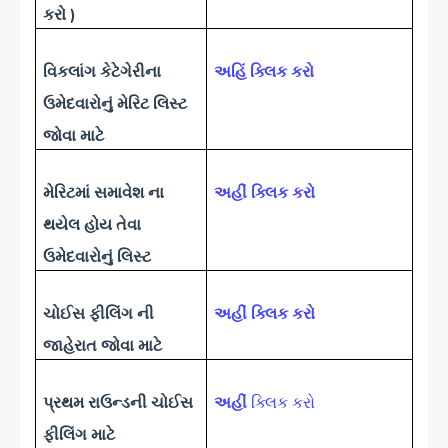
કરો )
વિકલાંગ કેટેગેરીના
અહિં ક્લિક કરો
ઉમેદવારોનું મેરિટ લિસ્ટ
જોવા માટે
મેરિટમાં સમાવેશ ના
અહીં ક્લિક કરો
થયેલ હોય તેવા
ઉમેદવારોનું લિસ્ટ
ચોઈસ ફીલિંગ ની
અહીં ક્લિક કરો
જાહેરાત જોવા માટે
પ્રથમ રાઉન્ડની ચોઈસ
અહીં
ક્લિક કરો
ફીલિંગ માટે