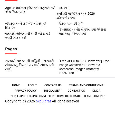
Age Calculator | ઉમરની ગણતરી કરો
HOME
એક ક્લિક માં !
કારકિર્દી માર્ગદર્શન અંક 2026
ડાઉનલોડ કરો
બંધારણ અને રિઝનિંગની સંપૂર્ણ
ધોરણ ૧૦ પછી શુ ?
સિરીઝ
વેબસાઇટ ના વોટ્સેપગ્રુપમાં જોડાવા
સરકારી યોજનાની યાદી જોવા માટે
માટે અહીં ક્લિક કરો
અહીં ક્લિક કરો
Pages
સરકારી યોજનાની માહિતી । સરકારી
“Free JPEG to JPG Converter | Free
Image Converter । Convert &
યોજનાનું લિસ્ટ । સરકારી યોજનાની
Compress Images Instantly –
યાદી
100% Free
HOME
ABOUT
CONTACT US
TERMS-AND-CONDITIONS
PRIVACY-POLICY
DISCLAIMER
CONTACT-US
DMCA
“FREE JPEG TO JPG CONVERTER – COMPRESS IMAGE TO 15KB ONLINE”
Copyright (c) 2026
bkgujarat
All Right Reseved