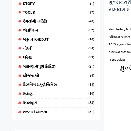
મુખ્યમંત્
STORY
(1)
સમાવેશ થ
TOOLS
(2)
ઉપયોગી માહિતિ
(48)
short berfing:Muk
એડમિશન
(32)
પરીક્ષા | જ્ઞાન સ
ખેડુત-I KHEDUT
(10)
2023 । જ્ઞાન સાધ
નોકરી
(34)
provisional answe
પરિક્ષા
(33)
| gssy gujarat
મુખ
બંધારણ સંપુર્ણ સિરિઝ
(21)
યોજનાઓ
(8)
રિઝનિંગ સંપુર્ણ સિરિઝ
(18)
શિક્ષણ
(80)
શિષ્યવૃતિ
(33)
સરકારી યોજના
(31)