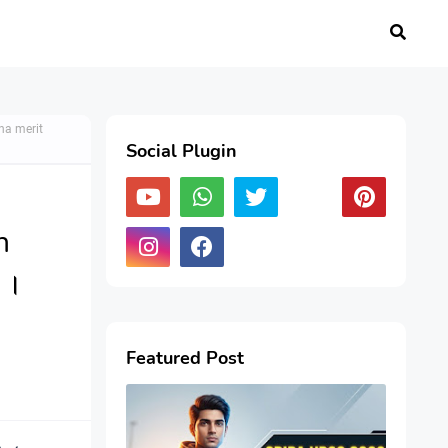
na merit
Social Plugin
n
 ।
Featured Post