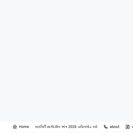
Home
કારકિર્દી માર્ગદર્શન અંક 2026 ડાઉનલોડ કરો
about