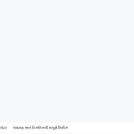
ુલેટર
બંધારણ અને રિઝનિંગની સંપૂર્ણ સિરીઝ