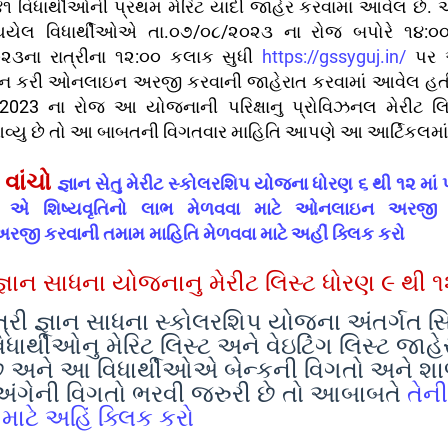
૧ વિધાર્થીઓની પ્રથમ મેરિટ યાદી જાહેર કરવામાં આવેલ છે. 
થયેલ વિધાર્થીઓએ તા.૦૭/૦૮/૨૦૨૩ ના રોજ બપોરે ૧૪:૦
૨૩ના રાત્રીના ૧૨:૦૦ કલાક સુધી
https://gssyguj.in/
પર
ેશન કરી ઓનલાઇન અરજી કરવાની જાહેરાત કરવામાં આવેલ હતી
/2023 ના રોજ આ યોજનાની પરિક્ષાનુ પ્રોવિઝનલ મેરીટ લિ
વ્યુ છે તો આ બાબતની વિગતવાર માહિતિ આપણે આ આર્ટિકલમાં 
વાંચો
જ્ઞાન સેતુ મેરીટ સ્કોલરશિપ યોજના ધોરણ ૬ થી ૧૨ માં
ીઓ એ શિષ્યવૃતિનો લાભ મેળવવા માટે ઓનલાઇન અરજ
રજી કરવાની તમામ માહિતિ મેળવવા માટે અહીં ક્લિક કરો
જ્ઞાન સાધના યોજનાનુ મેરીટ લિસ્ટ ધોરણ ૯ થી ૧
ત્રી જ્ઞાન સાધના સ્કોલરશિપ યોજના અંતર્ગત સિ
ધાર્થીઓનુ મેરિટ લિસ્ટ અને વેઇટિંંગ લિસ્ટ જાહ
ે અને આ વિધાર્થીઓએ બેન્કની વિગતો અને શાળ
 અંગેની વિગતો ભરવી જરુરી છે તો આબાબતે
તેન
માટે અહિં ક્લિક કરો