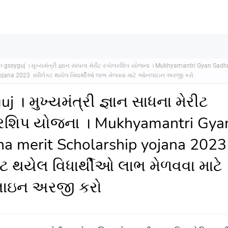
gssyguj । મુખ્યમંત્રી જ્ઞાન સાધના મેરીટ સ્કોલરશિપ યોજના । Mukhyamantri Gyan Sadh
ojana 2023 ।સીલેક્ટ થયેલ વિધાર્થીઓ લાભ મેળવવા માટે ઓનલાઇન અરજી કરો
j । મુખ્યમંત્રી જ્ઞાન સાધના મેરીટ
લરશિપ યોજના । Mukhyamantri Gya
a merit Scholarship yojana 2023
્ટ થયેલ વિધાર્થીઓ લાભ મેળવવા માટે
ઇન અરજી કરો