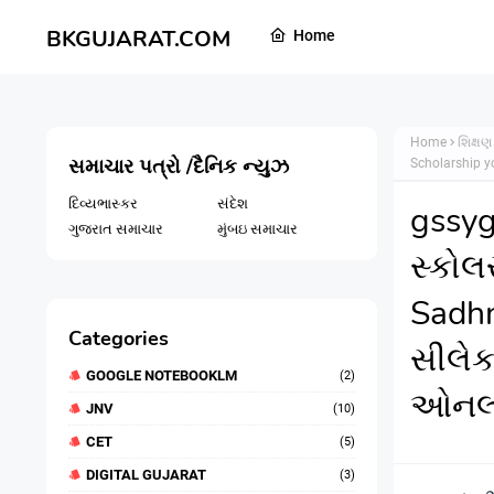
BKGUJARAT.COM
Home
Home
શિક્ષણ
સમાચાર પત્રો /દૈનિક ન્યુઝ
Scholarship y
દિવ્યભાસ્કર
સંદેશ
gssygu
ગુજરાત સમાચાર
મુંબઇ સમાચાર
સ્કો
Sadhn
Categories
સીલેક
GOOGLE NOTEBOOKLM
(2)
ઓનલા
JNV
(10)
CET
(5)
DIGITAL GUJARAT
(3)