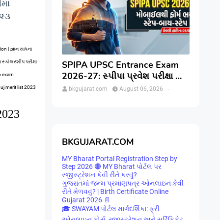
માં
૦૨૩
n | જ્ઞાન સાધના
 સ્કોલરશીપ પરીક્ષા
SPIPA UPSC Entrance Exam
2026-27: સ્પીપા પ્રવેશ પરીક્ષા માટે
ip exam
ઓનલાઇન અરજી કેવી રીતે કરવી?
j merit list 2023
bkgujarat.com
August 06, 2026
-
જાણો સંપૂર્ણ પ્રક્રિયા
023
BKGUJARAT.COM
MY Bharat Portal Registration Step by
Step 2026 🔴 MY Bharat પોર્ટલ પર
રજીસ્ટ્રેશન કેવી રીતે કરવું?
ગુજરાતમાં જન્મ પ્રમાણપત્ર ઓનલાઇન કેવી
રીતે મેળવવું? | Birth Certificate Online
Gujarat 2026 📄
🎓 SWAYAM પોર્ટલ માર્ગદર્શિકા: ફ્રી
ઓનલાઇન કોર્સ, રજીસ્ટ્રેશન અને સર્ટિફિકેટ