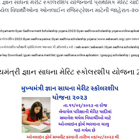
રી જ્ઞાન સાધના મેરીટ સ્કોલરશિપ યોજનાની પ્રાથમિક મેરિટ ચાદી
યેલ વિધાર્થીઓના ઓનલાઈન રજિસ્ટ્રેશન માટેની જાહેરાત-૨
hyamantri Gyan Sadhna merit Scholarship yojana 2023| Gyan sadhna scholarship yojana online aplicatio
ાધના સ્કોલરશિપ 2023 |Gyan sadhna parixa | Gyan sadhna scholarship yojana | www.sebexam.org | જ્ઞાન સાધના
ના સ્કોલરશીપ પરીક્ષાની પ્રોવિઝનલ આન્સર કી ડાઉનલોડ કરો । seb exam | sebexam | Gyan sadhna scholarsh
r key Download | gyan sadhana merit list | gyan sadhana online aplication | gssyguj scholarship | gssygu
્યમંત્રી જ્ઞાન સાધના મેરિટ સ્કોલરશીપ યોજના
2