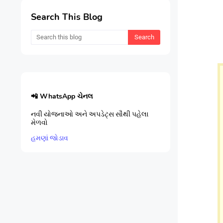
Search This Blog
📲 WhatsApp ચેનલ
નવી યોજનાઓ અને અપડેટ્સ સૌથી પહેલા
મેળવો
હમણાં જોડાવ