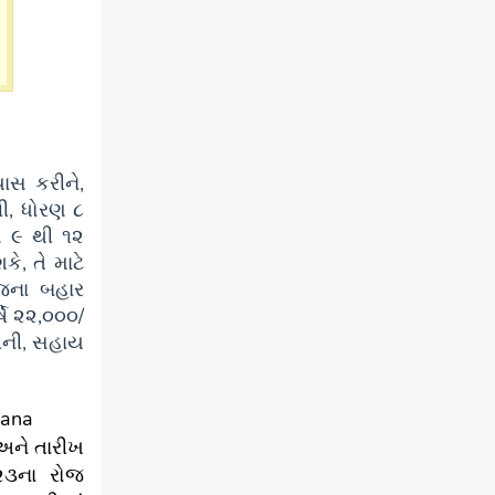
યાસ કરીને,
ી, ધોરણ ૮
રણ ૯ થી ૧૨
ે, તે માટે
ોજના બહાર
ષે ૨૨,૦૦૦/
ધીની, સહાય
ojana
 અને તારીખ
૨૩ના રોજ