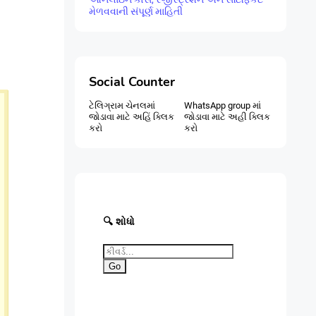
મેળવવાની સંપૂર્ણ માહિતી
Social Counter
ટેલિગ્રામ ચેનલમાં
WhatsApp group માં
જોડાવા માટે અહિં ક્લિક
જોડાવા માટે અહી ક્લિક
કરો
કરો
🔍 શોધો
Go