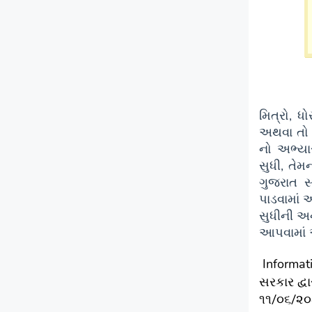
મિત્રો, ધ
અથવા તો 
નો અભ્યાસ
સુધી, તેમ
ગુજરાત સ
પાડવામાં 
સુધીની અન
આપવામાં
Informat
સરકાર દ્વ
૧૧/૦૬/૨