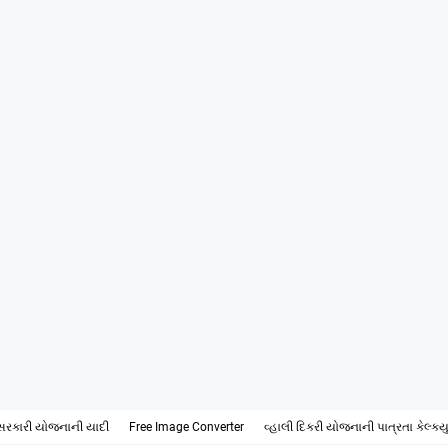
સરકારી યોજનાની યાદી
Free Image Converter
વ્હાલી દિકરી યોજનાની પાત્રતા કેલ્ક્ય