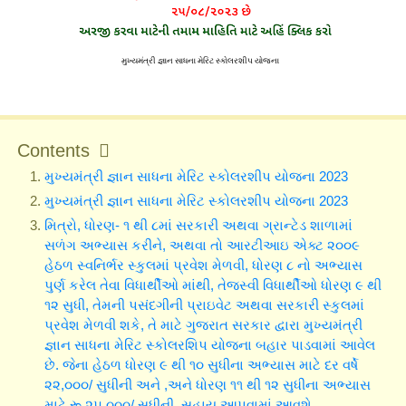
મુખ્યમંત્રી જ્ઞાન સાધના મેરિટ સ્કોલરશીપ યોજના
Contents
મુખ્યમંત્રી જ્ઞાન સાધના મેરિટ સ્કોલરશીપ યોજના 2023
મુખ્યમંત્રી જ્ઞાન સાધના મેરિટ સ્કોલરશીપ યોજના 2023
મિત્રો, ધોરણ- ૧ થી ૮માં સરકારી અથવા ગ્રાન્ટેડ શાળામાં
સળંગ અભ્યાસ કરીને, અથવા તો આરટીઆઇ એક્ટ ૨૦૦૯
હેઠળ સ્વનિર્ભર સ્કુલમાં પ્રવેશ મેળવી, ધોરણ ૮ નો અભ્યાસ
પુર્ણ કરેલ તેવા વિધાર્થીઓ માંથી, તેજસ્વી વિધાર્થીઓ ધોરણ ૯ થી
૧૨ સુધી, તેમની પસંદગીની પ્રાઇવેટ અથવા સરકારી સ્કુલમાં
પ્રવેશ મેળવી શકે, તે માટે ગુજરાત સરકાર દ્વારા મુખ્યમંત્રી
જ્ઞાન સાધના મેરિટ સ્કોલરશિપ યોજના બહાર પાડવામાં આવેલ
છે. જેના હેઠળ ધોરણ ૯ થી ૧૦ સુધીના અભ્યાસ માટે દર વર્ષે
૨૨,૦૦૦/ સુધીની અને ,અને ધોરણ ૧૧ થી ૧૨ સુધીના અભ્યાસ
માટે રૂ.૨૫,૦૦૦/ સુધીની, સહાય આપવામાં આવશે.