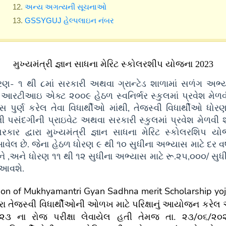
અન્ય અગત્યની સૂચનાઓ
GSSYGUJ હેલ્પલાઇન નંબર
મુખ્યમંત્રી જ્ઞાન સાધના મેરિટ સ્કોલરશીપ યોજના
2023
ોરણ- ૧ થી ૮માં સરકારી અથવા ગ્રાન્ટેડ શાળામાં સળંગ અભ્
આરટીઆઇ એક્ટ ૨૦૦૯ હેઠળ સ્વનિર્ભર સ્કુલમાં પ્રવેશ મેળવ
 પુર્ણ કરેલ તેવા વિધાર્થીઓ માંથી, તેજસ્વી વિધાર્થીઓ ધો
ની પસંદગીની પ્રાઇવેટ અથવા સરકારી સ્કુલમાં પ્રવેશ મેળવી શક
રકાર દ્વારા મુખ્યમંત્રી જ્ઞાન સાધના મેરિટ સ્કોલરશિપ ય
આવેલ છે. જેના હેઠળ ધોરણ ૯ થી ૧૦ સુધીના અભ્યાસ માટે દર વર્
ે ,અને ધોરણ ૧૧ થી ૧૨ સુધીના અભ્યાસ માટે રૂ.૨૫,૦૦૦/ સુ
 આવશે.
ion of Mukhyamantri Gyan Sadhna merit Scholarship y
ારા તેજસ્વી વિધાર્થીઓની ઓળખ માટે પરિક્ષાનું આયોજન કરેલ
૦૨૩ ના રોજ પરીક્ષા લેવાયેલ હતી તેમજ તા. ૨૩/૦૬/૨૦