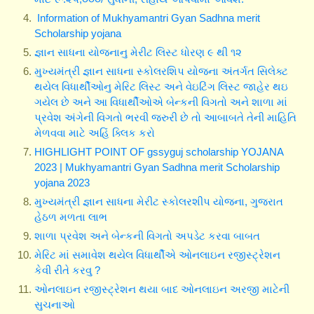
Information of Mukhyamantri Gyan Sadhna merit
Scholarship yojana
જ્ઞાન સાધના યોજનાનુ મેરીટ લિસ્ટ ધોરણ ૯ થી ૧૨
મુખ્યમંત્રી જ્ઞાન સાધના સ્કોલરશિપ યોજના અંતર્ગત સિલેક્ટ
થયેલ વિધાર્થીઓનુ મેરિટ લિસ્ટ અને વેઇટિંંગ લિસ્ટ જાહેર થઇ
ગયેલ છે અને આ વિધાર્થીઓએ બેન્કની વિગતો અને શાળા માં
પ્રવેશ અંગેની વિગતો ભરવી જરુરી છે તો આબાબતે તેની માહિતિ
મેળવવા માટે અહિં ક્લિક કરો
HIGHLIGHT POINT OF gssyguj scholarship YOJANA
2023 | Mukhyamantri Gyan Sadhna merit Scholarship
yojana 2023
મુખ્યમંત્રી જ્ઞાન સાધના મેરીટ સ્કોલરશીપ યોજના, ગુજરાત
હેઠળ મળતા લાભ
શાળા પ્રવેશ અને બેન્કની વિગતો અપડેટ કરવા બાબત
મેરિટ માં સમાવેશ થયેલ વિધાર્થીએ ઓનલાઇન રજીસ્ટ્રેશન
કેવી રીતે કરવુ ?
ઓનલાઇન રજીસ્ટ્રેશન થયા બાદ ઓનલાઇન અરજી માટેની
સુચનાઓ