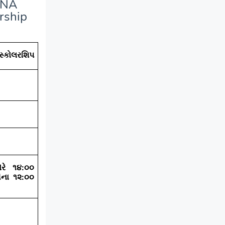
ANA
rship
સ્કોલરશિપ
રે ૧૪:૦૦
ીના ૧૨:૦૦