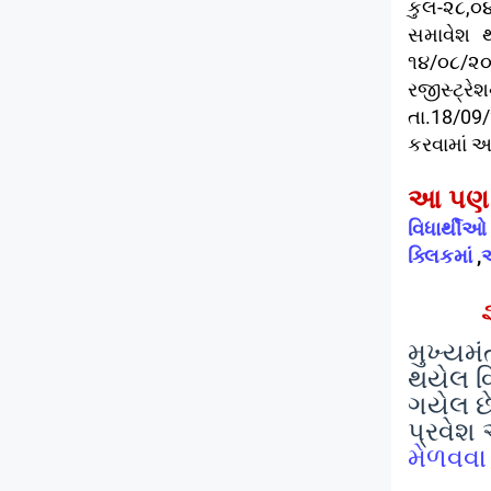
કુલ-૨૮,૦૪
સમાવેશ 
૧૪/૦૮/૨૦
રજીસ્ટ્ર
તા.18/09
કરવામાં આ
આ પણ 
વિધાર્થ
ક્લિકમાં
,
અ
મુખ્યમં
થયેલ વિ
ગયેલ છ
પ્રવેશ
મેળવવા 