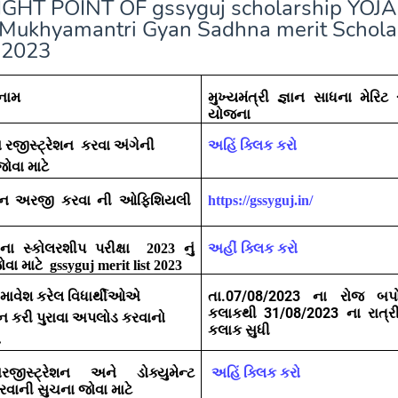
GHT POINT OF gssyguj scholarship YOJ
 Mukhyamantri Gyan Sadhna merit Schola
 2023
 નામ
મુખ્યમંત્રી જ્ઞાન
સાધના મેરિટ 
યોજના
જીસ્ટ્રેશન કરવા અંગેની
અહિં ક્લિક કરો
ોવા માટે
 અરજી કરવા ની ઓફિશિયલી
https://gssyguj.in/
ધના સ્કોલરશીપ પરીક્ષા
નું
2023
અહીં ક્લિક કરો
વા માટે
gssyguj merit list 2023
 સમાવેશ કરેલ વિધાર્થીઓએ
તા.07/08/2023 ના રોજ બપો
કલાકથી 31
/08/2023 ના રાત્ર
શન કરી પુરાવા અપલોડ કરવાનો
કલાક સુધી
ો
જીસ્ટ્રેશન અને ડોક્યુમેન્ટ
અહિં ક્લિક કરો
વાની સુચના જોવા માટે