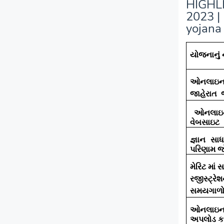
HIGHLI
2023 |
yojana
યોજનાનું
ઓનલાઇન ર
જાહેરાત જ
ઓનલાઇન
વેબસાઇટ
જ્ઞાન સા
પરિણામ જો
મેરિટ માં
રજીસ્ટ્રે
સમયગાળ
ઓનલાઇનર
અપલોડ કર