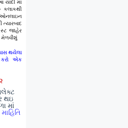
આ યાદી માં
૦ કલાકથી
 ઓનલાઇન
 ત્યારબાદ
સ્ટ જાહેર
મેળવીશું
 પાસ થયેલા
ી કરો એક
૨
લેક્ટ
ેર થઇ
ા માં
ી માહિતિ