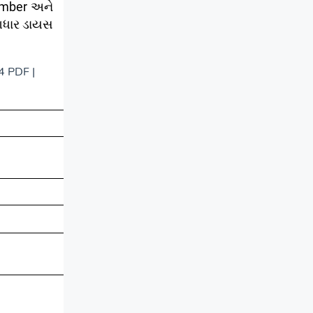
umber
અને
ધાર ડાયસ
 PDF |