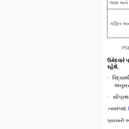
ભાષા અને 
ગણિત અને
PS
ઉમેદવારે 
રહેશે.
વિદ્યાર
·
અનુસરવ
સૌપ્ર
·
ત્યારબાદ
પ્રાયમરી અથ