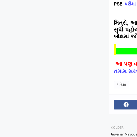
PSE
પરીક્ષ
મિત્રો
આશ
,
સુધી પહો
બોક્ષમાં 
આ પણ વાં
તમામ સરક
પરિક્ષા
OLDER
Jawahar Navoda