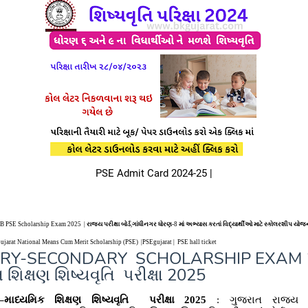
PSE Admit Card 2024-25 |
B PSE Scholarship Exam 2025
|
રાજ્ય પરીક્ષા બોર્ડ
,
ગાંધીનગર ધોરણ-
8
માં અભ્યાસ કરતાં વિદ્યાર્થીઓ માટે સ્કોલરશીપ યોજ
Gujarat National Means Cum Merit Scholarship (PSE) |
PSEgujarat | PSE hall ticket
ARY-SECONDARY
SCHOLARSHIP EXAM
 શિક્ષણ શિષ્યવૃતિ
પરીક્ષા
2025
માધ્યમિક શિક્ષણ શિષ્યવૃતિ
પરીક્ષા
2025
:
ગુજરાત રાજ્ય પરી