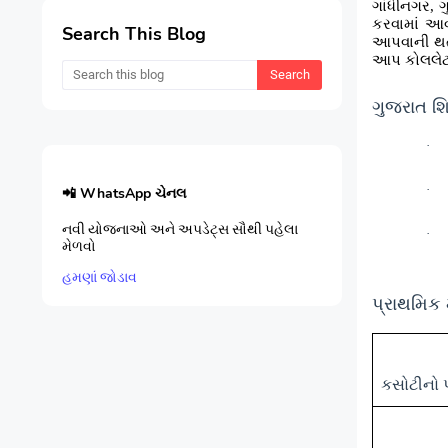
ગાંધીનગર
,
ગ
કરવામાં આ
Search This Blog
આપવાની થતી 
આપ કોલલેટ
ગુજરાત શિ
·
·
📲 WhatsApp ચેનલ
નવી યોજનાઓ અને અપડેટ્સ સૌથી પહેલા
·
મેળવો
હમણાં જોડાવ
પ્રાથમિક મ
કસોટીનો પ