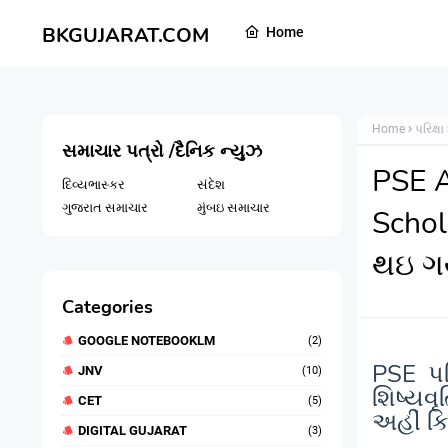
BKGUJARAT.COM
Home
Home
પરિક્ષા
સમાચાર પત્રો /દૈનિક ન્યુઝ
PSE A
દિવ્યભાસ્કર
સંદેશ
ગુજરાત સમાચાર
મુંબઇ સમાચાર
Schol
થઇ ગય
Categories
GOOGLE NOTEBOOKLM
(2)
PSE
પર
JNV
(10)
શિષ્યવૃ
CET
(5)
અહીં ક્
DIGITAL GUJARAT
(3)