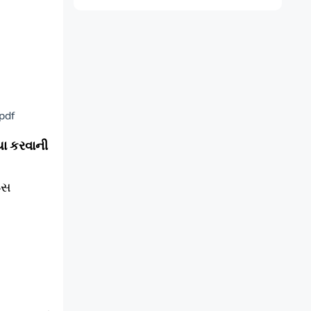
 pdf
યા કરવાની
પ્સ