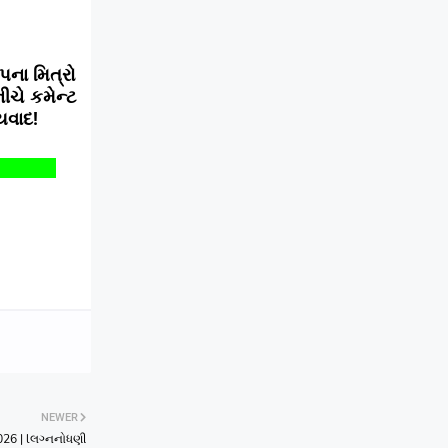
પના મિત્રો
ચે કમેન્ટ
યવાદ!
NEWER
2026 | lલગ્નનોધણી