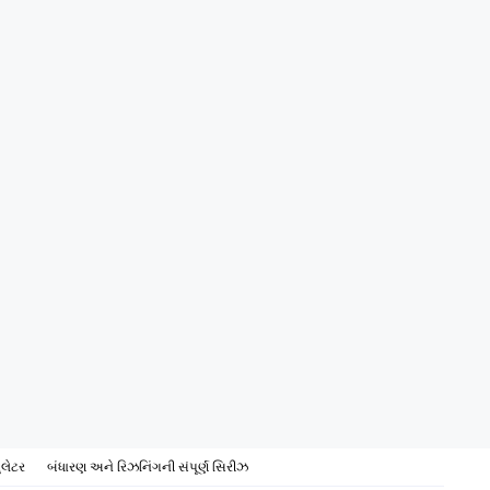
ુલેટર
બંધારણ અને રિઝનિંગની સંપૂર્ણ સિરીઝ