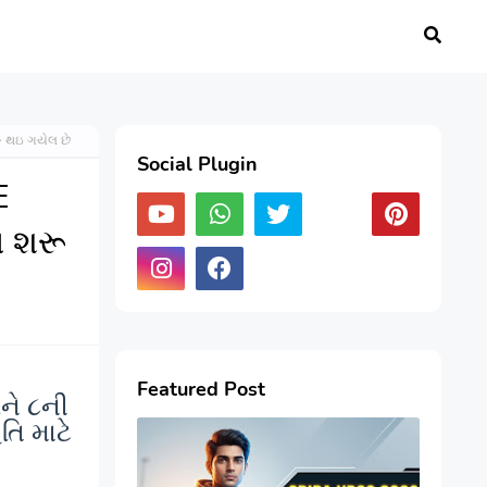
ૂ થઇ ગયેલ છે
Social Plugin
E
ા શરૂ
Featured Post
ને ૮ની
તિ માટે