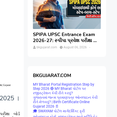
SPIPA UPSC Entrance Exam
2026-27: સ્પીપા પ્રવેશ પરીક્ષા માટે
ઓનલાઇન અરજી કેવી રીતે કરવી?
bkgujarat.com
August 06, 2026
-
જાણો સંપૂર્ણ પ્રક્રિયા
BKGUJARAT.COM
MY Bharat Portal Registration Step by
ના
| Gujarat
Step 2026 🔴 MY Bharat પોર્ટલ પર
રજીસ્ટ્રેશન કેવી રીતે કરવું?
 2025
।
ગુજરાતમાં જન્મ પ્રમાણપત્ર ઓનલાઇન કેવી
રીતે મેળવવું? | Birth Certificate Online
Gujarat 2026 📄
🎓 SWAYAM પોર્ટલ માર્ગદર્શિકા: ફ્રી
ક્ષા બોર્ડ
ઓનલાઇન કોર્સ, રજીસ્ટ્રેશન અને સર્ટિફિકેટ