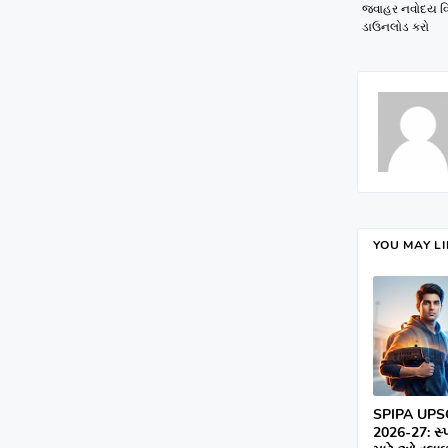
જવાહર નવોદય વિધા
ડાઉનલોડ કરો
YOU MAY L
SPIPA UPS
2026-27: સ્પી