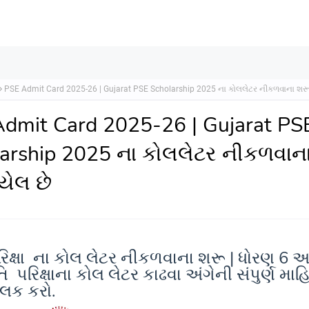
PSE Admit Card 2025-26 | Gujarat PSE Scholarship 2025 ના કોલલેટર નીકળવાના શર
dmit Card 2025-26 | Gujarat PS
arship 2025 ના કોલલેટર નીકળવાન
ેલ છે
િક્ષા
ના કોલ લેટર નીકળવાના શરૂ
|
ધોરણ 6 અ
તિ
પરિક્ષાના કોલ લેટર કાઢવા અંગેની સંપુર્ણ માહિ
લિક કરો.