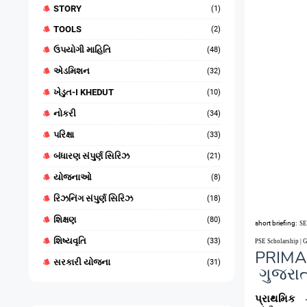
STORY
(1)
TOOLS
(2)
ઉપયોગી માહિતિ
(48)
એડમિશન
(32)
ખેડુત-I KHEDUT
(10)
નોકરી
(34)
પરિક્ષા
(33)
બંધારણ સંપુર્ણ સિરિઝ
(21)
યોજનાઓ
(8)
રિઝનિંગ સંપુર્ણ સિરિઝ
(18)
શિક્ષણ
(80)
short briefing:
SE
શિષ્યવૃતિ
(33)
PSE Scholarship | 
PRIM
સરકારી યોજના
(31)
ગુજરાત
પ્રાથમિક –