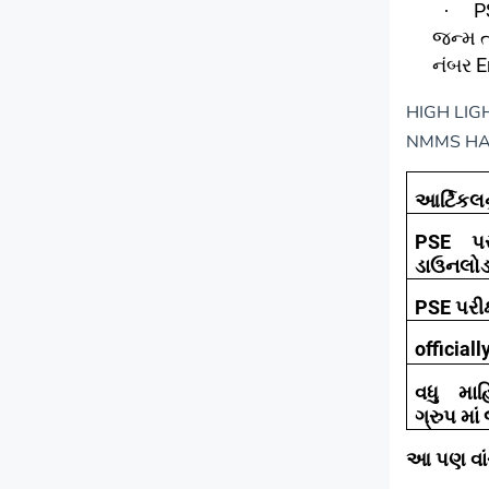
P
·
જન્મ 
નંબર
E
HIGH LIG
NMMS HA
આર્ટિકલન
PSE પર
ડાઉનલોડ
PSE પરીક્
officiall
વધુ માહ
ગ્રુપ માં
આ પણ વા