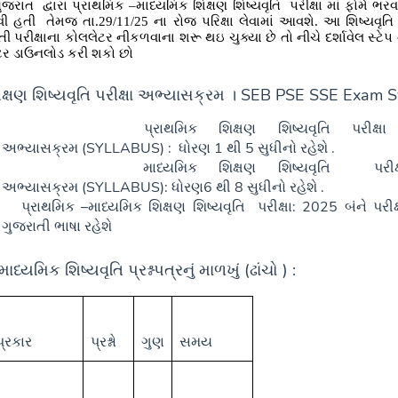
ુજરાત
દ્વારા પ્રાથમિક –માધ્યમિક શિક્ષણ શિષ્યવૃતિ
પરીક્ષા માં ફોર્મ ભ
વી હતી
તેમજ તા.29/11/25 ના રોજ પરિક્ષા લેવામાં આવશે.
આ શિષ્યવૃતિ 
પરીક્ષાના કોલલેટર નીકળવાના શરૂ થઇ ચુક્યા છે તો નીચે દર્શાવેલ સ્ટેપ
ર ડાઉનલોડ કરી શકો છો
ક્ષણ શિષ્યવૃતિ પરીક્ષા અભ્યાસક્રમ । SEB PSE SSE Exam S
પ્રાથમિક શિક્ષણ શિષ્યવૃતિ પરીક્ષા
અભ્યાસક્રમ
(
SYLLABUS)
:
ધોરણ
1
થી
5
સુધીનો રહેશે .
માધ્યમિક શિક્ષણ શિષ્યવૃતિ
પરી
અભ્યાસક્રમ
(
SYLLABUS)
:
ધોરણ
6
થી
8
સુધીનો રહેશે .
પ્રાથમિક –માધ્યમિક શિક્ષણ શિષ્યવૃતિ
પરીક્ષા:
2025
બંને પરીક
ગુજરાતી ભાષા રહેશે
ાધ્યમિક શિષ્યવૃતિ પ્રશ્નપત્રનું માળખું (ઢાંચો ) :
્રકાર
પ્રશ્નો
ગુણ
સમય