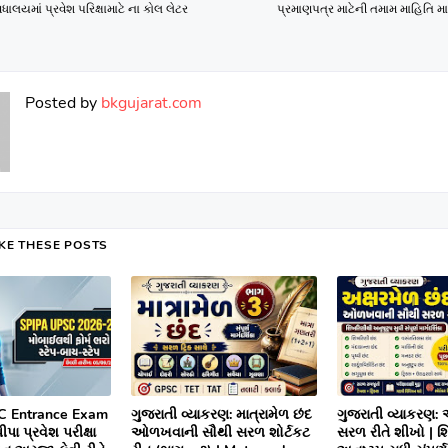
લયમાં પ્રવેશ પરિક્ષામાટે ના કોલ લેટર
પ્રમાણપત્ર માટેની તમામ માહિતિ મા
Posted by
bkgujarat.com
IKE THESE POSTS
C Entrance Exam
ગુજરાતી વ્યાકરણ: માત્રામેળ છંદ
ગુજરાતી વ્યાકરણ: 
પા પ્રવેશ પરીક્ષા
ઓળખવાની સૌથી સરળ શોર્ટકટ
સરળ રીતે શીખો | 