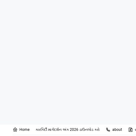
Home
કારકિર્દી માર્ગદર્શન અંક 2026 ડાઉનલોડ કરો
about