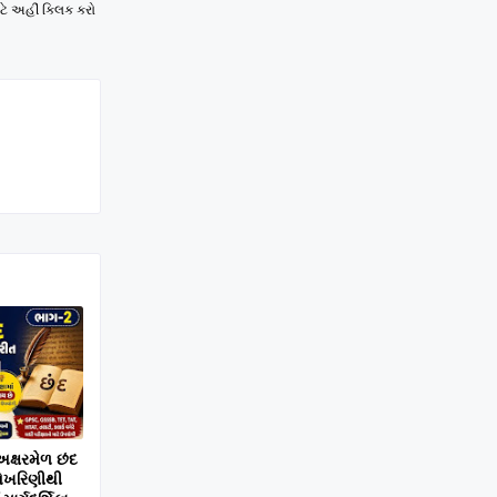
ટે અહીં ક્લિક કરો
અક્ષરમેળ છંદ
શિખરિણીથી