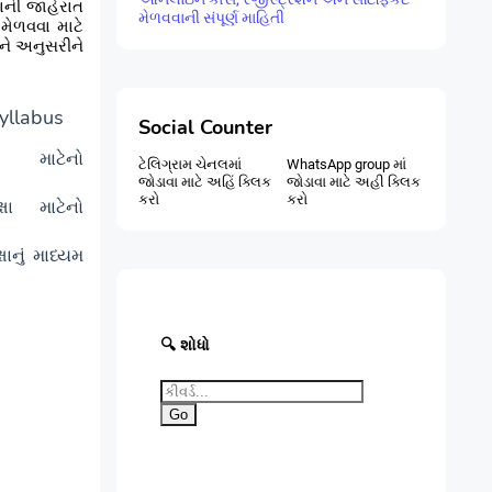
રવાની જાહેરાત
મેળવવાની સંપૂર્ણ માહિતી
મેળવવા માટે
 ને અનુસરીને
yllabus
Social Counter
માટેનો
ટેલિગ્રામ ચેનલમાં
WhatsApp group માં
જોડાવા માટે અહિં ક્લિક
જોડાવા માટે અહી ક્લિક
કરો
કરો
ક્ષા માટેનો
્ષાનું માધ્યમ
🔍 શોધો
Go