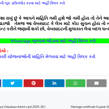
ા ની બૂક ડાઉનલોડ કરવા માટે અહીં ક્લિક કરો
ા રાખું છું કે આપને માહિતિ ગમી હશે જો ગમી હોય તો તેને આ
ચાડજો
તેમજ આ વેબસાઇટ કે લેખ માટે કોઇ સુચન હોય તો ની
કમેન્ટ કરીને જણાવી શકો છો
વેબસાઇટની મુલાકાત લેવા બદલ ધન્
,
WhatsApp
ગ્રુપમાં જોડાવા માટે અહીં ક્લિક કરો
ચો :
ારી યોજનાઓની માહિતિ મેળવવા માટે અહીં ક્લિક કરો
ya Vidyalaya Admit card 2025-26 |
Marriage certificate Gujarat 