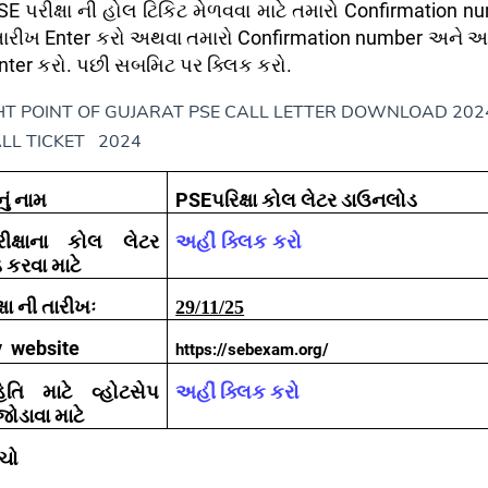
SE
પરીક્ષા ની હોલ ટિકિટ મેળવવા માટે તમારો
Confirmation n
તારીખ
Enter
કરો અથવા તમારો
Confirmation number
અને આ
nter
કરો. પછી સબમિટ પર ક્લિક કરો.
HT POINT OF GUJARAT PSE CALL LETTER DOWNLOAD 2024
LL TICKET 2024
ું નામ
PSEપરિક્ષા કોલ લેટર ડાઉનલોડ
ીક્ષાના કોલ લેટર
અહીં ક્લિક કરો
 કરવા માટે
ષા
ની તારીખઃ
29/11/25
y
website
https://sebexam.org/
િતિ માટે વ્હોટસેપ
અહીં ક્લિક કરો
 જોડાવા માટે
ંચો