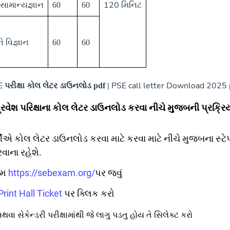
સામાન્યજ્ઞાન
120 મિનિટ
60
60
 વિજ્ઞાન
60
60
E
PSE
call letter Download 2025
પરીક્ષા કોલ લેટર ડાઉનલોડ pdf |
પ્રવેશ પરિક્ષાના કોલ લેટર ડાઉનલોડ કરવા નીચે મુજબની પ્રક્રિ
્થીએ કોલ લેટર ડાઉનલોડ કરવા માટે કરવા માટે નીચે મુજબના સ્ટે
ાના રહેશે.
થમ
https://sebexam.org/
પર જવું
Print Hall Ticket
પર ક્લિક કરો
વા સેકેન્ડરી પરીક્ષામાંથી જે લાગુ પડતુ હોય તે સિલેક્ટ કરો