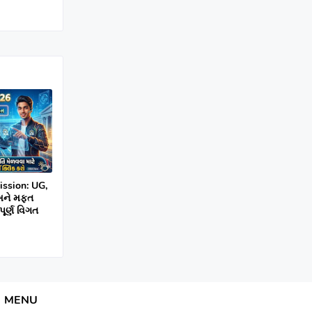
ssion: UG,
 અને મફત
ૂર્ણ વિગત
MENU