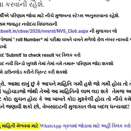
યા કરવાની રહેશે.
ર્થીએ પરિણામ જોવા માટે નીચે મુજબના સ્ટેપ્સ અનુસરવાના રહેશે.
રથમ જવાહર નવોદય વિધાલયની
/cbseit.in/cbse/2026/nvsrst/NVS_Cls6.aspx
ની મુલાકાત લો
 પેજમાં " roll Number* માં પરીક્ષા વખતે વખતે મળેલો રોલ નંબર નાખવ
ાખો
ાદ 'Submit' to check result પર ક્લિક કરો
ાદ નવી વિન્ડો ખુલશે તેમાં તેમાં તમે તમારૂ પરિણામ જોઇ શકશો
મે ડાઉનલોડ કરીને પ્રિન્ટ કરી શકશો
્રો
,
આશા રાખું છું કે આપને માહિતિ ગમી હશે જો ગમી હોય તો
ુધી પહોચાડજો જેથી તેઓ આ માહિતિનો લાભ લઇ શકે તેમજ 
ટે કોઇ સુચન હોય કે આ બાબતે કોઇ મુશ્કેલી હોય તો નીચે કમેન્
ીને જણાવી શકો છો
,
વેબસાઇટની મુલાકાત લેવા બદલ ધન્યવાદ!
માહિતી મેળવવા માટે
WhatsApp ગ્રુપમાં જોડાવા માટે અહીં ક્લિક કરો