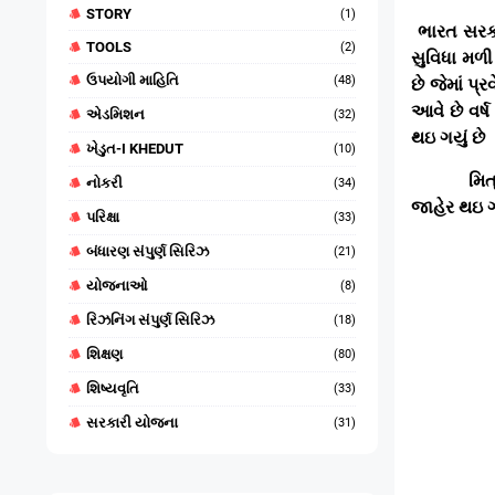
STORY
(1)
ભારત સરકા
TOOLS
(2)
સુવિધા મળી
ઉપયોગી માહિતિ
(48)
છે જેમાં પ્ર
આવે છે વર્ષ
એડમિશન
(32)
થઇ ગયું છે
ખેડુત-I KHEDUT
(10)
મિત
નોકરી
(34)
જાહેર થઇ ગ
પરિક્ષા
(33)
બંધારણ સંપુર્ણ સિરિઝ
(21)
યોજનાઓ
(8)
રિઝનિંગ સંપુર્ણ સિરિઝ
(18)
શિક્ષણ
(80)
શિષ્યવૃતિ
(33)
સરકારી યોજના
(31)