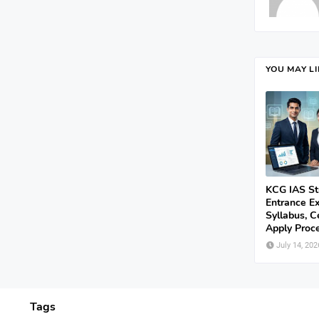
YOU MAY L
KCG IAS St
Entrance E
Syllabus, C
Apply Proce
July 14, 202
Tags