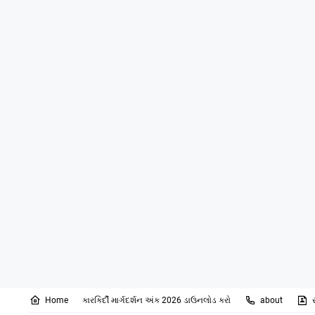
Home
કારકિર્દી માર્ગદર્શન અંક 2026 ડાઉનલોડ કરો
about