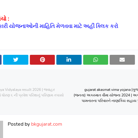
ચો :
ારી યોજનાઓની માહિતિ મેળવવા માટે અહીં ક્લિક કરો
ya Vidyalaya result 2026 | જવાહર
gujarat akasmat vima yojana |ગુ
ધોરણ ૬ ની પ્રવેશ પરિક્ષાનું પરિણામ તપાસો
(જનતા‌‌) અકસ્માત વીમા યોજના‌ 2024 | 
પામનારના પરિવારને નાણાકિય સહાય 
Posted by
bkgujarat.com