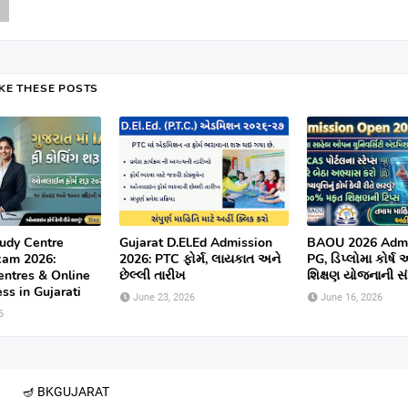
IKE THESE POSTS
udy Centre
Gujarat D.El.Ed Admission
BAOU 2026 Admi
xam 2026:
2026: PTC ફોર્મ, લાયકાત અને
PG, ડિપ્લોમા કોર્ષ
entres & Online
છેલ્લી તારીખ
શિક્ષણ યોજનાની સંપ
ss in Gujarati
June 23, 2026
June 16, 2026
6
🪔 BK
GUJARAT