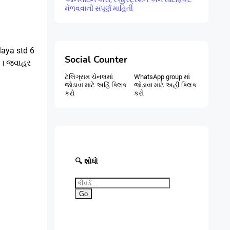
મેળવવાની સંપૂર્ણ માહિતી
laya
std 6
Social Counter
a
।
જવાહર
ટેલિગ્રામ ચેનલમાં
WhatsApp group માં
જોડાવા માટે અહિં ક્લિક
જોડાવા માટે અહી ક્લિક
કરો
કરો
🔍 શોધો
Go