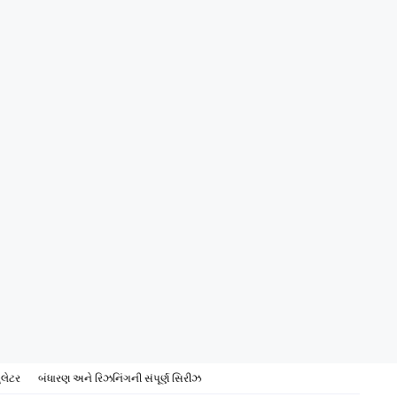
ુલેટર
બંધારણ અને રિઝનિંગની સંપૂર્ણ સિરીઝ