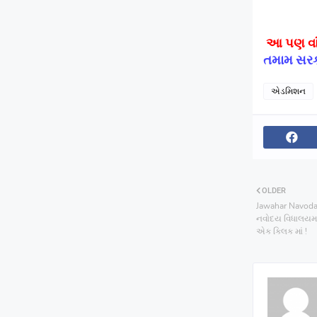
આ પણ વાં
તમામ સરક
એડમિશન
OLDER
Jawahar Navoda
નવોદય વિધાલયમાં 
એક ક્લિક માં !