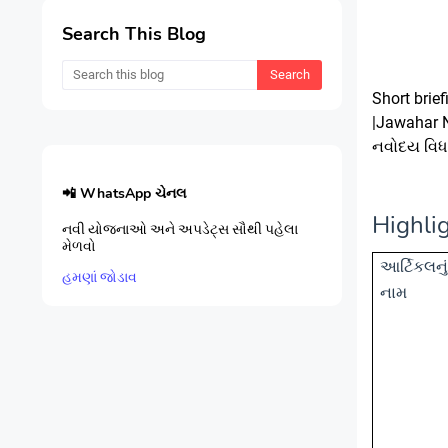
Search This Blog
Short brie
|Jawahar 
નવોદય વિધ
📲 WhatsApp ચેનલ
Highlig
નવી યોજનાઓ અને અપડેટ્સ સૌથી પહેલા
મેળવો
આર્ટિકલનુ
હમણાં જોડાવ
નામ