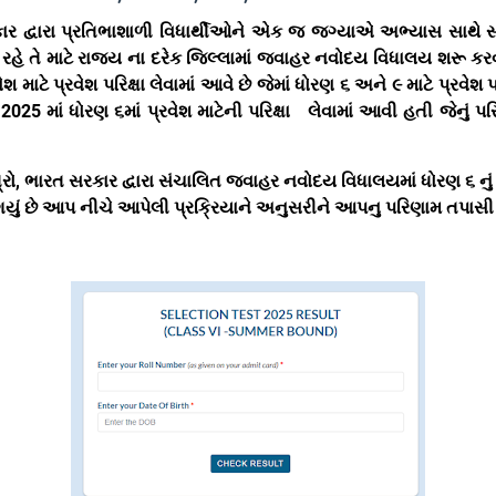
ર દ્વારા પ્રતિભાશાળી વિધાર્થીઓને એક જ જગ્યાએ અભ્યાસ સાથે સા
 રહે તે માટે રાજ્ય ના દરેક જિલ્લામાં જવાહર નવોદય વિધાલય શરૂ કર
વેશ માટે પ્રવેશ પરિક્ષા લેવામાં આવે છે જેમાં ધોરણ ૬ અને ૯ માટે પ્રવેશ પર
 2025 માં ધોરણ ૬માં પ્રવેશ માટેની પરિક્ષા લેવામાં આવી હતી જેનું 
્રો
,
ભારત સરકાર દ્વારા સંચાલિત જવાહર નવોદય વિધાલયમાં ધોરણ ૬ ન
યું છે આપ નીચે આપેલી પ્રક્રિયાને અનુસરીને આપનુ પરિણામ તપાસી