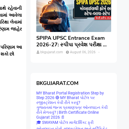
થે રહેવાની
વામાં આવેલા
િક્ષા લેવામાં
પરિણામ જાહેર
SPIPA UPSC Entrance Exam
2026-27: સ્પીપા પ્રવેશ પરીક્ષા માટે
ું પરિણામ આ
ઓનલાઇન અરજી કેવી રીતે કરવી?
bkgujarat.com
August 06, 2026
-
 શકો છો
જાણો સંપૂર્ણ પ્રક્રિયા
BKGUJARAT.COM
MY Bharat Portal Registration Step by
Step 2026 🔴 MY Bharat પોર્ટલ પર
રજીસ્ટ્રેશન કેવી રીતે કરવું?
ગુજરાતમાં જન્મ પ્રમાણપત્ર ઓનલાઇન કેવી
રીતે મેળવવું? | Birth Certificate Online
Gujarat 2026 📄
🎓 SWAYAM પોર્ટલ માર્ગદર્શિકા: ફ્રી
ઓનલાઇન કોર્સ, રજીસ્ટ્રેશન અને સર્ટિફિકેટ