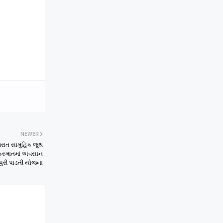
NEWER
જરાત સામુહિક જુથ
અકસ્માતમાં અવસાન
પુરી પાડતી યોજના