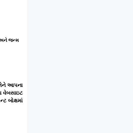
ો અને જન્મ
 તેને આપના
આ વેબસાઇટ
ટ બોક્ષમાં