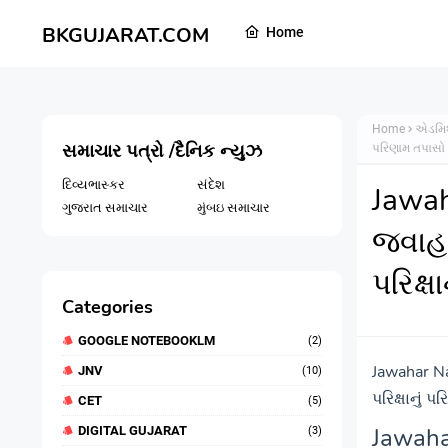
BKGUJARAT.COM
Home
Home
એડમિ
સમાચાર પત્રો /દૈનિક ન્યુઝ
પરિણામ તપાસો 
દિવ્યભાસ્કર
સંદેશ
Jawah
ગુજરાત સમાચાર
મુંબઇ સમાચાર
જવાહર
પરિક્ષ
Categories
GOOGLE NOTEBOOKLM
(2)
Jawahar Na
JNV
(10)
પરિક્ષાનું 
CET
(5)
Jawaha
DIGITAL GUJARAT
(3)