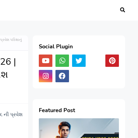
ેશ પરિક્ષાનું
Social Plugin
26 |
ેશ
Featured Post
 ની પ્રવેશ