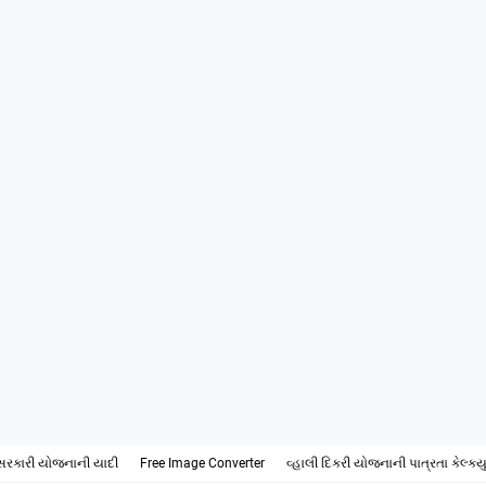
સરકારી યોજનાની યાદી
Free Image Converter
વ્હાલી દિકરી યોજનાની પાત્રતા કેલ્ક્ય