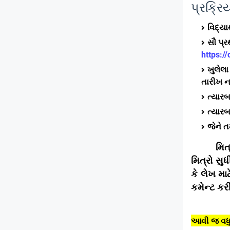
પ્રક્રિ
વિદ્યા
સૌ પ્
https:/
ખુલેલા
તારીખ ન
ત્યારબ
ત્યારબ
જેને ત
મિત
મિત્રો સ
કે લેખ મા
કમેન્ટ કર
આવી જ વધુ 