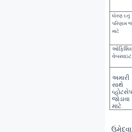
ધોરણ ૬નું
પરિણામ જ
માટે
ઓફિશિ
વેબસાઇટ
અમારી
સાથે
વ્હોટસેપ
જોડાવા
માટે
ઉમેદવા