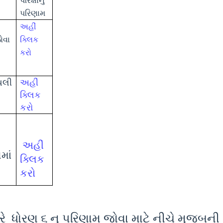
પરિક્ષાનું
પરિણામ
અહીં
ોવા
ક્લિક
કરો
યલી
અહીં
ક્લિક
કરો
અહીં
માં
ક્લિક
કરો
રે
ધોરણ ૬ નુ પરિણામ જોવા માટે નીચે મુજબની