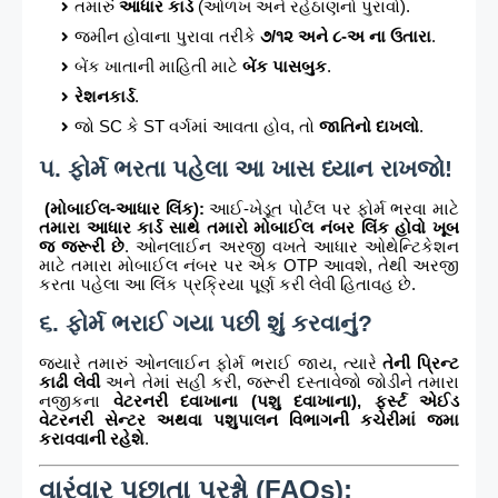
તમારું
આધાર કાર્ડ
(ઓળખ અને રહેઠાણનો પુરાવો).
જમીન હોવાના પુરાવા તરીકે
૭/૧૨ અને ૮-અ ના ઉતારા
.
બેંક ખાતાની માહિતી માટે
બેંક પાસબુક
.
રેશનકાર્ડ
.
જો SC કે ST વર્ગમાં આવતા હોવ, તો
જાતિનો દાખલો
.
૫. ફોર્મ ભરતા પહેલા આ ખાસ ધ્યાન રાખજો!
(મોબાઈલ-આધાર લિંક):
આઈ-ખેડૂત પોર્ટલ પર ફોર્મ ભરવા માટે
તમારા આધાર કાર્ડ સાથે તમારો મોબાઈલ નંબર લિંક હોવો ખૂબ
જ જરૂરી છે
. ઓનલાઈન અરજી વખતે આધાર ઓથેન્ટિકેશન
માટે તમારા મોબાઈલ નંબર પર એક OTP આવશે, તેથી અરજી
કરતા પહેલા આ લિંક પ્રક્રિયા પૂર્ણ કરી લેવી હિતાવહ છે.
૬. ફોર્મ ભરાઈ ગયા પછી શું કરવાનું?
જ્યારે તમારું ઓનલાઈન ફોર્મ ભરાઈ જાય, ત્યારે
તેની પ્રિન્ટ
કાઢી લેવી
અને તેમાં સહી કરી, જરૂરી દસ્તાવેજો જોડીને તમારા
નજીકના
વેટરનરી દવાખાના (પશુ દવાખાના), ફર્સ્ટ એઈડ
વેટરનરી સેન્ટર અથવા પશુપાલન વિભાગની કચેરીમાં જમા
કરાવવાની રહેશે
.
વારંવાર પૂછાતા પ્રશ્નો (FAQs):