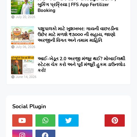
બુકિંગ પ્રક્રિયા | FFS App Fertilizer
Booking
July 20, 2026
પશુપાલકો માટે ખુશખબર: ગાયની વાછરડીના
ઉછેર માટે મળશે ₹૩૦૦૦ ની સહાય, જાણો
અરજીની વિગત અને તમામ માહિતિ
July 06, 2026
આઈ-ખેડૂત 2.0 અરજી મંજૂર થઈ? મોબાઈલથી
સ્ટેટસ ચેક કરો અને પૂર્વ મંજૂરી હુકમ ડાઉનલોડ
કરો!
June 14, 2026
Social Plugin