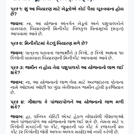
પ્રશ્ન ૧: શું આ બિયારણ માટે ખેડૂતોએ કોઈ પૈસા ચૂકવવાના હોય
છે?
જવાબ:
ના, આ યોજના અંતર્ગત ખેડૂતો અને પશુપાલકોને
ઘાસચારા બિયારણની મિનીકીટ બિલકુલ વિનામૂલ્યે (મફત)
આપવામાં આવે છે.
પ્રશ્ન ૨: મિનીકીટમાં કેટલું બિયારણ મળે છે?
જવાબ:
પાત્રતા ધરાવતા લાભાર્થીને ૩ કિલો, ૭ કિલો અથવા ૧૦
કિલોની ઘાસચારા બિયારણની મિનીકીટ આપવામાં આવે છે.
પ્રશ્ન ૩: જમીન ન હોય તેવા પશુપાલકો આ યોજનાનો લાભ લઈ
શકે?
જવાબ:
ના, આ યોજનાનો લાભ લેવા માટે અરજદારના પોતાના
નામે ઓછામાં ઓછી ૧૦ ગુંઠા ખેતીલાયક જમીન હોવી ફરજિયાત
છે.
પ્રશ્ન ૪: ગૌશાળા કે પાંજરાપોળને આ યોજનાનો લાભ મળી
શકે?
જવાબ:
હા, પબ્લિક ચેરિટી એક્ટ હેઠળ નોંધાયેલી ગૌશાળાઓ
અને પાંજરાપોળ આ યોજનાનો લાભ લઈ શકે છે. તેમના માટે ૫
કિલોની મકાઈની ૧૦ કીટ, જુવારની ૫૦ કીટ કે રજકાની ૨૦
કીટ (૨ કિલોની) જેવી અલગ-અલગ મર્યાદાઓ નક્કી કરેલી છે.