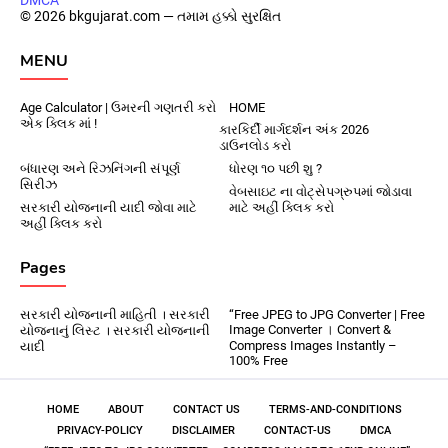
DMCA
© 2026 bkgujarat.com — તમામ હક્કો સુરક્ષિત
MENU
Age Calculator | ઉમરની ગણતરી કરો
HOME
એક ક્લિક માં !
કારકિર્દી માર્ગદર્શન અંક 2026
ડાઉનલોડ કરો
બંધારણ અને રિઝનિંગની સંપૂર્ણ
ધોરણ ૧૦ પછી શુ ?
સિરીઝ
વેબસાઇટ ના વોટ્સેપગ્રુપમાં જોડાવા
સરકારી યોજનાની યાદી જોવા માટે
માટે અહીં ક્લિક કરો
અહીં ક્લિક કરો
Pages
સરકારી યોજનાની માહિતી । સરકારી
“Free JPEG to JPG Converter | Free
Image Converter । Convert &
યોજનાનું લિસ્ટ । સરકારી યોજનાની
Compress Images Instantly –
યાદી
100% Free
HOME
ABOUT
CONTACT US
TERMS-AND-CONDITIONS
PRIVACY-POLICY
DISCLAIMER
CONTACT-US
DMCA