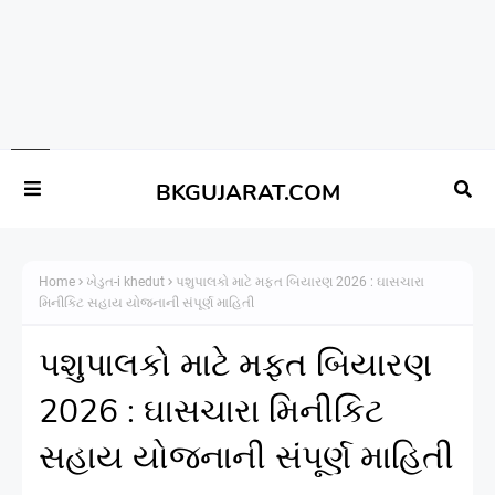
BKGUJARAT.COM
Home
ખેડુત-i khedut
પશુપાલકો માટે મફત બિયારણ 2026 : ઘાસચારા
મિનીકિટ સહાય યોજનાની સંપૂર્ણ માહિતી
પશુપાલકો માટે મફત બિયારણ
2026 : ઘાસચારા મિનીકિટ
સહાય યોજનાની સંપૂર્ણ માહિતી