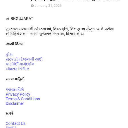
અને આયોજક સંસ્થાને યુગલ દિઠ ૩૦૦૦૦/ ની સહાય
January 31, 2026
આપતી યોજના
🪔 BK
GUJARAT
ગુજરાત સરકારની યોજનાઓ, શિષ્યવૃત્તિ, શિક્ષણ અપડેટ્સ અને પરીક્ષા
નોટિફિકેશન — સરળ ગુજરાતી ભાષામાં, વિશ્વસનીય.
ઝડપી લિંક્સ
હોમ
સરકારી યોજનાની યાદી
કારકિર્દી માર્ગદર્શન
બંધારણ સિરીઝ
સાઇટ માહિતી
અમારા વિશે
Privacy Policy
Terms & Conditions
Disclaimer
સંપર્ક
Contact Us