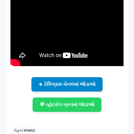
✈️ ટેલિગ્રામ ચેનલમાં જોડાઓ
💬 વ્હોટસેપ ગ્રુપમાં જોડાઓ
ખેડુત-i khedut