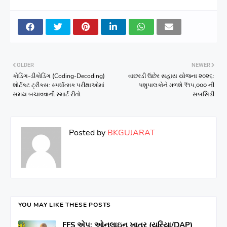
OLDER
NEWER
કોડિંગ-ડીકોડિંગ (Coding-Decoding)
વાછરડી ઉછેર સહાય યોજના ૨૦૨૬:
શોર્ટકટ ટ્રીક્સ: સ્પર્ધાત્મક પરીક્ષાઓમાં
પશુપાલકોને મળશે ₹૧૫,૦૦૦ ની
સમય બચાવવાની સ્માર્ટ રીતો
સબસિડી
Posted by
BKGUJARAT
YOU MAY LIKE THESE POSTS
FFS એપ: ઓનલાઇન ખાતર (યુરિયા/DAP)