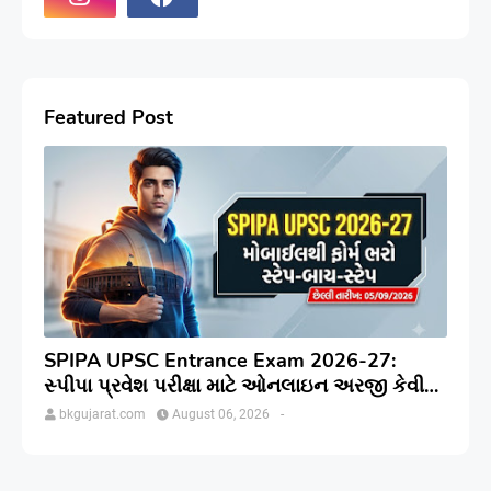
Featured Post
SPIPA UPSC Entrance Exam 2026-27:
સ્પીપા પ્રવેશ પરીક્ષા માટે ઓનલાઇન અરજી કેવી
રીતે કરવી? જાણો સંપૂર્ણ પ્રક્રિયા
bkgujarat.com
August 06, 2026
-