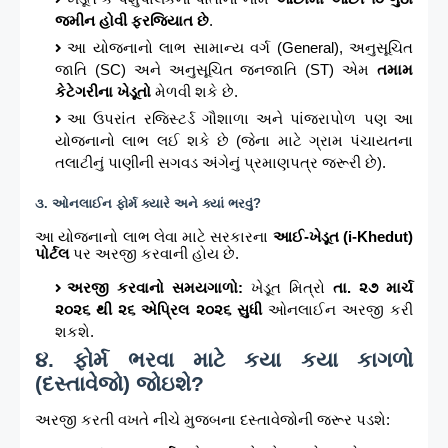
જમીન હોવી ફરજિયાત છે
.
આ યોજનાનો લાભ સામાન્ય વર્ગ (General), અનુસૂચિત
જાતિ (SC) અને અનુસૂચિત જનજાતિ (ST) એમ
તમામ
કેટેગરીના ખેડૂતો
મેળવી શકે છે.
આ ઉપરાંત રજિસ્ટર્ડ ગૌશાળા અને પાંજરાપોળ પણ આ
યોજનાનો લાભ લઈ શકે છે (જેના માટે ગ્રામ પંચાયતના
તલાટીનું પાણીની સગવડ અંગેનું પ્રમાણપત્ર જરૂરી છે).
૩. ઓનલાઈન ફોર્મ ક્યારે અને ક્યાં ભરવું?
આ યોજનાનો લાભ લેવા માટે સરકારના
આઈ-ખેડૂત (i-Khedut)
પોર્ટલ
પર અરજી કરવાની હોય છે.
અરજી કરવાનો સમયગાળો:
ખેડૂત મિત્રો
તા. ૨૭ માર્ચ
૨૦૨૬ થી ૨૬ એપ્રિલ ૨૦૨૬ સુધી
ઓનલાઈન અરજી કરી
શકશે.
૪. ફોર્મ ભરવા માટે કયા કયા કાગળો
(દસ્તાવેજો) જોઇશે?
અરજી કરતી વખતે નીચે મુજબના દસ્તાવેજોની જરૂર પડશે: