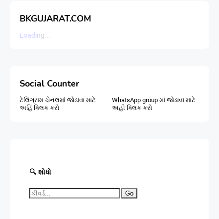
BKGUJARAT.COM
Loading...
Social Counter
ટેલિગ્રામ ચેનલમાં જોડાવા માટે
WhatsApp group માં જોડાવા માટે
અહિં ક્લિક કરો
અહી ક્લિક કરો
🔍 શોધો
Go