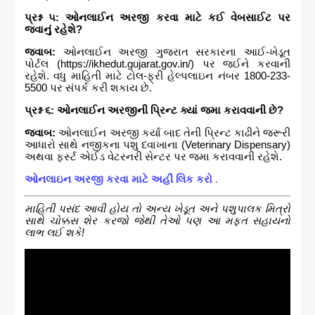
પ્રશ્ન ૫: ઓનલાઈન અરજી કરવા માટે કઈ વેબસાઈટ પર
જવાનું રહેશે?
જવાબ:
ઓનલાઈન અરજી ગુજરાત સરકારના આઈ-ખેડૂત
પોર્ટલ (https://ikhedut.gujarat.gov.in/) પર જઈને કરવાની
રહેશે. વધુ માહિતી માટે ટોલ-ફ્રી હેલ્પલાઇન નંબર 1800-233-
5500 પર સંપર્ક કરી શકાય છે.
પ્રશ્ન ૬: ઓનલાઈન અરજીની પ્રિન્ટ ક્યાં જમા કરાવવાની છે?
જવાબ:
ઓનલાઈન અરજી કર્યા બાદ તેની પ્રિન્ટ કાઢીને જરૂરી
આધારો સાથે નજીકના પશુ દવાખાના (Veterinary Dispensary)
અથવા ફર્સ્ટ એઈડ વેટરનરી સેન્ટર પર જમા કરાવવાની રહેશે.
ઓનલાઇન અરજી કરવા માટે અહીં લિક કરો
.
માહિતી પસંદ આવી હોય તો અન્ય ખેડૂત અને પશુપાલક મિત્રો
સાથે ચોક્કસ શેર કરજો જેથી તેઓ પણ આ મફત સહાયનો
લાભ લઈ શકે!