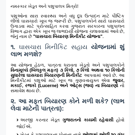
નમસ્કાર ખેડૂત અને પશુપાલક મિત્રો!
પશુઓના સારા સ્વાસ્થ્ય અને વધુ દૂધ ઉત્પાદન માટે પૌષ્ટિક
લીલો ઘાસચારો ખૂબ જ જરૂરી છે. પશુપાલકોને સારો ઘાસચારો
ઉગાડવા માટે પ્રોત્સાહિત કરવા ગુજરાત સરકારના પશુપાલન
વિભાગ દ્વારા એક ખૂબ જ લાભદાયી યોજના ચલાવવામાં આવે છે,
જેનું નામ છે
"ઘાસચારા બિયારણ મિનીકીટ યોજના"
.
૧.
ઘાસચારા મિનીકિટ સહાય
યોજનામાં શું
લાભ મળશે?
આ યોજના હેઠળ, પાત્રતા ધરાવતા ખેડૂતો અને પશુપાલકોને
વિનામૂલ્યે (બિલકુલ મફત) ૩ કિલો, ૭ કિલો અથવા ૧૦ કિલોની
સુધારેલા ઘાસચારા બિયારણની મિનીકીટ
આપવામાં આવે છે. આ
મિનીકીટમાં પશુઓ માટે ખૂબ જ ગુણવત્તાયુક્ત એવા
જુવાર,
મકાઈ, રજકો (Lucerne) અને ઓટ્સ (જવ) ના બિયારણો
નો
સમાવેશ થાય છે.
૨. આ મફત બિયારણ કોને મળી શકે? (લાભ
લેવા માટેની પાત્રતા):
અરજી કરનાર ખેડૂત
ગુજરાતનો કાયમી રહેવાસી
હોવો
જોઈએ.
ખેડૂત કે પશુપાલકના પોતાના નામે
ઓછામાં ઓછી ૧૦ ગુંઠા