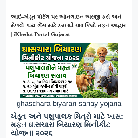
આઈ-ખેડૂત પોર્ટલ પર ઓનલાઇન અરજી કરો અને
મેળવો ગાય-ભેંસ માટે 250 થી 300 કિલો મફત આહાર
| iKhedut Portal Gujarat
ghaschara biyaran sahay yojana
ખેડૂત અને પશુપાલક મિત્રો માટે ખાસ:
મફત ઘાસચારા બિયારણ મિનીકીટ
યોજના ૨૦૨૬