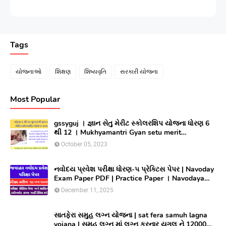
Tags
યોજનાઓ
શિક્ષણ
શિષ્યવૃતિ
સરકારી યોજના
Most Popular
gssyguj । જ્ઞાન સેતુ મેરીટ સ્કોલરશિપ યોજના ધોરણ 6
થી 12 । Mukhyamantri Gyan setu merit
Scholarship yojana 2023 ।સીલેક્ટ થયેલ વિધાર્થીઓ
October 05, 2023
લાભ મેળવવા માટે ઓનલાઇન અરજી કરો
નવોદય પ્રવેશ પરીક્ષા ધોરણ-૫ પ્રેક્ટિસ પેપર | Navoday
Exam Paper PDF | Practice Paper । Navodaya
Old paper NMMS OLD PAPER
December 11, 2025
સાતફેરા સમુહ લગ્ન યોજના | sat fera samuh lagna
yojana | સમુહ લગ્ન માં લગ્ન કરનાર યુગલ ને 12000