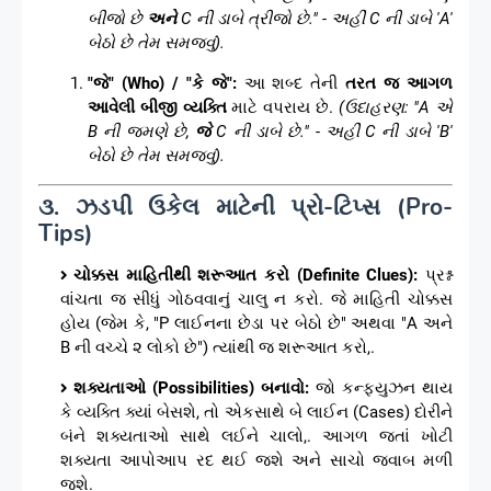
બીજો છે
અને
C ની ડાબે ત્રીજો છે." - અહીં C ની ડાબે 'A'
બેઠો છે તેમ સમજવું).
"જે" (Who) / "કે જે":
આ શબ્દ તેની
તરત જ આગળ
આવેલી બીજી વ્યક્તિ
માટે વપરાય છે.
(ઉદાહરણ: "A એ
B ની જમણે છે,
જે
C ની ડાબે છે." - અહીં C ની ડાબે 'B'
બેઠો છે તેમ સમજવું).
૩. ઝડપી ઉકેલ માટેની પ્રો-ટિપ્સ (Pro-
Tips)
ચોક્કસ માહિતીથી શરૂઆત કરો (Definite Clues):
પ્રશ્ન
વાંચતા જ સીધું ગોઠવવાનું ચાલુ ન કરો. જે માહિતી ચોક્કસ
હોય (જેમ કે, "P લાઈનના છેડા પર બેઠો છે" અથવા "A અને
B ની વચ્ચે ૨ લોકો છે") ત્યાંથી જ શરૂઆત કરો,.
શક્યતાઓ (Possibilities) બનાવો:
જો કન્ફ્યુઝન થાય
કે વ્યક્તિ ક્યાં બેસશે, તો એકસાથે બે લાઈન (Cases) દોરીને
બંને શક્યતાઓ સાથે લઈને ચાલો,. આગળ જતાં ખોટી
શક્યતા આપોઆપ રદ થઈ જશે અને સાચો જવાબ મળી
જશે.