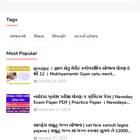
Tags
યોજનાઓ
શિક્ષણ
શિષ્યવૃતિ
સરકારી યોજના
Most Popular
gssyguj । જ્ઞાન સેતુ મેરીટ સ્કોલરશિપ યોજના ધોરણ 6
થી 12 । Mukhyamantri Gyan setu merit
Scholarship yojana 2023 ।સીલેક્ટ થયેલ વિધાર્થીઓ
October 05, 2023
લાભ મેળવવા માટે ઓનલાઇન અરજી કરો
નવોદય પ્રવેશ પરીક્ષા ધોરણ-૫ પ્રેક્ટિસ પેપર | Navoday
Exam Paper PDF | Practice Paper । Navodaya
Old paper NMMS OLD PAPER
December 11, 2025
સાતફેરા સમુહ લગ્ન યોજના | sat fera samuh lagna
yojana | સમુહ લગ્ન માં લગ્ન કરનાર યુગલ ને 12000
અને આયોજક સંસ્થાને યુગલ દિઠ ૩૦૦૦૦/ ની સહાય
January 31, 2026