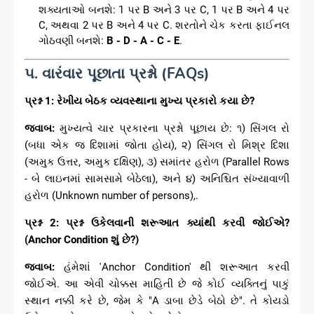
શક્યતાઓ બનશે: 1 પર B અને 3 પર C, 1 પર B અને 4 પર
C, અથવા 2 પર B અને 4 પર C. શરતોને ચેક કરતા ફાઈનલ
ગોઠવણી બનશે:
B - D - A - C - E
.
૫. વારંવાર પૂછાતા પ્રશ્નો (FAQs)
પ્રશ્ન 1: રેખીય બેઠક વ્યવસ્થાના મુખ્ય પ્રકારો કયા છે?
જવાબ:
મુખ્યત્વે ચાર પ્રકારના પ્રશ્નો પૂછાય છે: ૧) સિંગલ રો
(બધા એક જ દિશામાં જોતા હોય), ૨) સિંગલ રો મિશ્ર દિશા
(અમુક ઉત્તર, અમુક દક્ષિણ), ૩) સમાંતર હરોળ (Parallel Rows
- બે લાઇનમાં સામસામે બેઠેલા), અને ૪) અનિશ્ચિત સંખ્યાવાળી
હરોળ (Unknown number of persons),.
પ્રશ્ન 2: પ્રશ્ન ઉકેલવાની શરૂઆત ક્યાંથી કરવી જોઈએ?
(Anchor Condition શું છે?)
જવાબ:
હંમેશાં 'Anchor Condition' થી શરૂઆત કરવી
જોઈએ. આ એવી ચોક્કસ માહિતી છે જે કોઈ વ્યક્તિનું પાકું
સ્થાન નક્કી કરે છે, જેમ કે "A ડાબા છેડે બેઠો છે". તે કોયડો