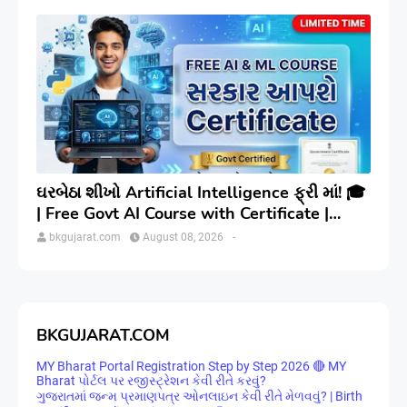
ઘરબેઠા શીખો Artificial Intelligence ફ્રી માં! 🎓
| Free Govt AI Course with Certificate |
Step-by-Step
bkgujarat.com
August 08, 2026
-
BKGUJARAT.COM
MY Bharat Portal Registration Step by Step 2026 🔴 MY
Bharat પોર્ટલ પર રજીસ્ટ્રેશન કેવી રીતે કરવું?
ગુજરાતમાં જન્મ પ્રમાણપત્ર ઓનલાઇન કેવી રીતે મેળવવું? | Birth