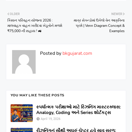
OLDER
NEWER
કિસાન પરિવહન યોજના 2026 :
માત્ર સેકન્ડોમાં ઉકેલો વેન આકૃતિના
માલવાહક વાહન ખરીદવા ખેડૂતોને મળશે
પ્રશ્નો | Venn Diagram Concept &
₹75,000 ની સહાય ! 🚜
Examples
Posted by
bkgujarat.com
YOU MAY LIKE THESE POSTS
સ્પર્ધાત્મક પરીક્ષાઓ માટે રિઝનિંગ માસ્ટરક્લાસ:
Analogy, Coding અને Series શોર્ટકટ્સ
April 19, 2026
રીઝનિંગનું સૌથી અઘરું ચેપ્ટર હવે સાવ સરળ: