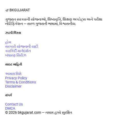
આપતી યોજના
🪔 BK
GUJARAT
ગુજરાત સરકારની યોજનાઓ, શિષ્યવૃત્તિ, શિક્ષણ અપડેટ્સ અને પરીક્ષા
નોટિફિકેશન — સરળ ગુજરાતી ભાષામાં, વિશ્વસનીય.
ઝડપી લિંક્સ
હોમ
સરકારી યોજનાની યાદી
કારકિર્દી માર્ગદર્શન
બંધારણ સિરીઝ
સાઇટ માહિતી
અમારા વિશે
Privacy Policy
Terms & Conditions
Disclaimer
સંપર્ક
Contact Us
DMCA
© 2026 bkgujarat.com — તમામ હક્કો સુરક્ષિત