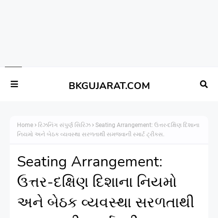
BKGUJARAT.COM
Home
રિઝનિંગ સંપુર્ણ સિરિઝ
Seating Arrangement: ઉત્તર-દક્ષિણ દિશાના
નિયમો અને બેઠક વ્યવસ્થા સરળતાથી સમજવાની સ્માર્ટ ટ્રીક્સ.
Seating Arrangement:
ઉત્તર-દક્ષિણ દિશાના નિયમો
અને બેઠક વ્યવસ્થા સરળતાથી