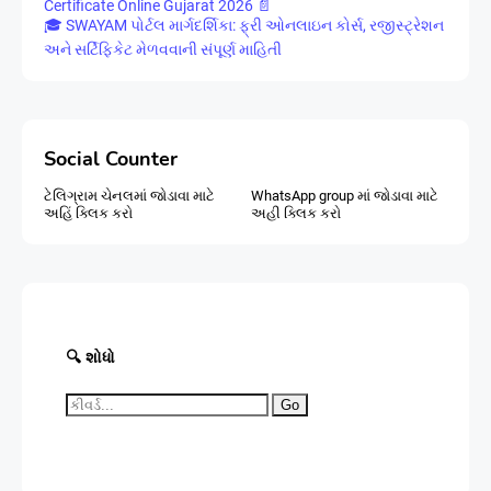
Certificate Online Gujarat 2026 📄
🎓 SWAYAM પોર્ટલ માર્ગદર્શિકા: ફ્રી ઓનલાઇન કોર્સ, રજીસ્ટ્રેશન
અને સર્ટિફિકેટ મેળવવાની સંપૂર્ણ માહિતી
Social Counter
ટેલિગ્રામ ચેનલમાં જોડાવા માટે
WhatsApp group માં જોડાવા માટે
અહિં ક્લિક કરો
અહી ક્લિક કરો
🔍 શોધો
Go