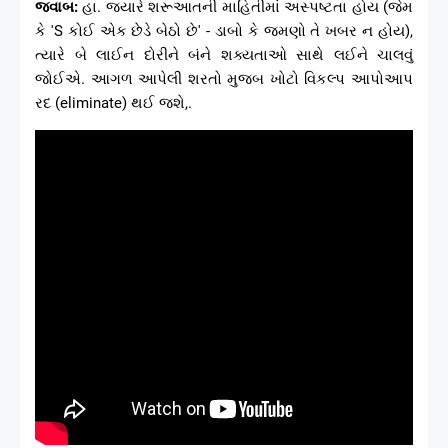
જવાબ:
હા. જ્યારે શરૂઆતની માહિતીમાં અસ્પષ્ટતા હોય (જેમ
કે 'S કોઈ એક છેડે બેઠો છે' - ડાબો કે જમણો તે ખબર ન હોય),
ત્યારે બે લાઈન દોરીને બંને શક્યતાઓ સાથે લઈને ચાલવું
જોઈએ. આગળ આપેલી શરતો મુજબ ખોટો વિકલ્પ આપોઆપ
રદ (eliminate) થઈ જશે,.