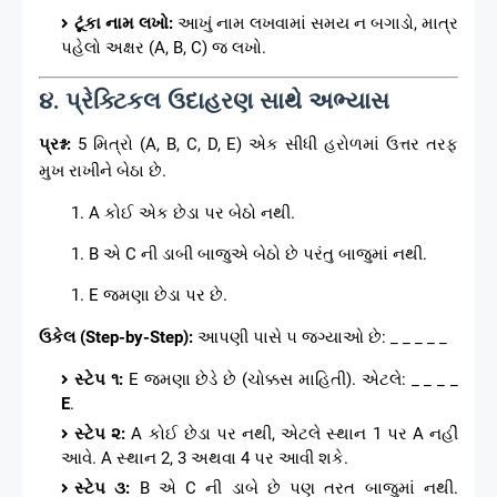
ટૂંકા નામ લખો:
આખું નામ લખવામાં સમય ન બગાડો, માત્ર
પહેલો અક્ષર (A, B, C) જ લખો.
૪. પ્રેક્ટિકલ ઉદાહરણ સાથે અભ્યાસ
પ્રશ્ન:
5 મિત્રો (A, B, C, D, E) એક સીધી હરોળમાં ઉત્તર તરફ
મુખ રાખીને બેઠા છે.
A કોઈ એક છેડા પર બેઠો નથી.
B એ C ની ડાબી બાજુએ બેઠો છે પરંતુ બાજુમાં નથી.
E જમણા છેડા પર છે.
ઉકેલ (Step-by-Step):
આપણી પાસે ૫ જગ્યાઓ છે: _ _ _ _ _
સ્ટેપ ૧:
E જમણા છેડે છે (ચોક્કસ માહિતી). એટલે: _ _ _ _
E
.
સ્ટેપ ૨:
A કોઈ છેડા પર નથી, એટલે સ્થાન 1 પર A નહીં
આવે. A સ્થાન 2, 3 અથવા 4 પર આવી શકે.
સ્ટેપ ૩:
B એ C ની ડાબે છે પણ તરત બાજુમાં નથી.