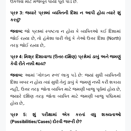
ઉકેલવા માટે મજબૂત પાયો પૂરો પાડે છે.
પ્રશ્ન 3: જ્યારે પ્રશ્નમાં વ્યક્તિની દિશા ન આપી હોય ત્યારે શું
કરવું?
જવાબ:
જો પ્રશ્નમાં સ્પષ્ટતા ન હોય કે વ્યક્તિઓ કઈ દિશામાં
જોઈ રહ્યા છે, તો હંમેશા ધારી લેવું કે તેઓ ઉત્તર દિશા (North)
તરફ જોઈ રહ્યા છે,.
પ્રશ્ન 4: મિશ્ર દિશાવાળા (ઉત્તર-દક્ષિણ) પ્રશ્નોમાં ડાબું અને જમણું
કેવી રીતે નક્કી થાય?
જવાબ:
આમાં 'ગોલ્ડન રૂલ' લાગુ પડે છે: જ્યાં સુધી વ્યક્તિની
દિશા ખબર ન હોય ત્યાં સુધી તેનું ડાબું કે જમણું નક્કી કરી શકાય
નહીં,. ઉત્તર તરફ જોતા વ્યક્તિ માટે જમણી બાજુ પૂર્વમાં હોય છે,
જ્યારે દક્ષિણ તરફ જોતા વ્યક્તિ માટે જમણી બાજુ પશ્ચિમમાં
હોય છે,.
પ્રશ્ન 5: શું પરીક્ષામાં એક કરતાં વધુ શક્યતાઓ
(Possibilities/Cases) દોરવી જરૂરી છે?