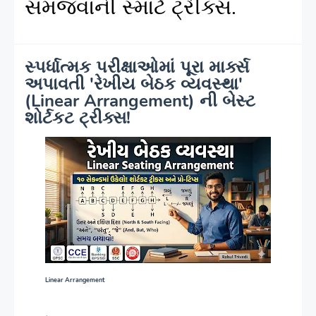
સમજવાની સ્માર્ટ ટ્રીક્સ.
સ્પર્ધાત્મક પરીક્ષાઓમાં પૂરા માર્ક્સ
અપાવતી 'રેખીય બેઠક વ્યવસ્થા'
(Linear Arrangement) ની બેસ્ટ
શોર્ટકટ ટ્રીક્સ!
Linear Arrangement