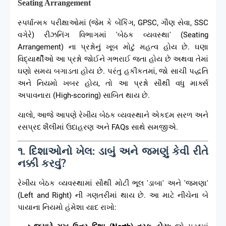
Seating Arrangement
સ્પર્ધાત્મક પરીક્ષાઓમાં (જેમ કે બેંકિંગ, GPSC, ગૌણ સેવા, SSC
વગેરે) રીઝનિંગ વિભાગમાં 'બેઠક વ્યવસ્થા' (Seating
Arrangement) ના પ્રશ્નોનું ખૂબ મોટું મહત્વ હોય છે. ઘણા
વિદ્યાર્થીઓ આ પ્રશ્નો જોઈને ગભરાઈ જતા હોય છે અથવા તેમાં
ઘણો સમય બગાડતા હોય છે. પરંતુ હકીકતમાં, જો સાચી પદ્ધતિ
અને નિયમો ખબર હોય, તો આ પ્રશ્નો સૌથી વધુ માર્ક્સ
અપાવનારા (High-scoring) સાબિત થાય છે.
ચાલો, આજે આપણે રેખીય બેઠક વ્યવસ્થાને એકદમ સરળ અને
રસપ્રદ શૈલીમાં ઉદાહરણ અને FAQs સાથે સમજીએ.
૧. દિશાઓનો ખેલ: ડાબું અને જમણું કેવી રીતે
નક્કી કરવું?
રેખીય બેઠક વ્યવસ્થામાં સૌથી મોટી ભૂલ 'ડાબા' અને 'જમણા'
(Left and Right) ની ગણતરીમાં થાય છે. આ માટે નીચેના બે
પાયાના નિયમો હંમેશા યાદ રાખો: