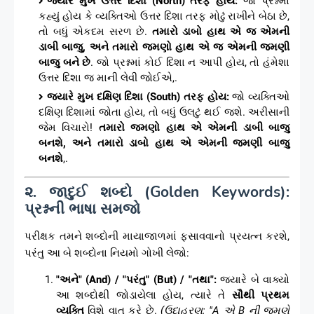
જ્યારે મુખ ઉત્તર દિશા (North) તરફ હોય:
જો પ્રશ્નમાં
કહ્યું હોય કે વ્યક્તિઓ ઉત્તર દિશા તરફ મોઢું રાખીને બેઠા છે,
તો બધું એકદમ સરળ છે.
તમારો ડાબો હાથ એ જ એમની
ડાબી બાજુ, અને તમારો જમણો હાથ એ જ એમની જમણી
બાજુ બને છે
. જો પ્રશ્નમાં કોઈ દિશા ન આપી હોય, તો હંમેશા
ઉત્તર દિશા જ માની લેવી જોઈએ,.
જ્યારે મુખ દક્ષિણ દિશા (South) તરફ હોય:
જો વ્યક્તિઓ
દક્ષિણ દિશામાં જોતા હોય, તો બધું ઉલટું થઈ જશે. અરીસાની
જેમ વિચારો!
તમારો જમણો હાથ એ એમની ડાબી બાજુ
બનશે, અને તમારો ડાબો હાથ એ એમની જમણી બાજુ
બનશે
,.
૨. જાદુઈ શબ્દો (Golden Keywords):
પ્રશ્નની ભાષા સમજો
પરીક્ષક તમને શબ્દોની માયાજાળમાં ફસાવવાનો પ્રયત્ન કરશે,
પરંતુ આ બે શબ્દોના નિયમો ગોખી લેજો:
"અને" (And) / "પરંતુ" (But) / "તથા":
જ્યારે બે વાક્યો
આ શબ્દોથી જોડાયેલા હોય, ત્યારે તે
સૌથી પ્રથમ
વ્યક્તિ
વિશે વાત કરે છે.
(ઉદાહરણ: "A એ B ની જમણે