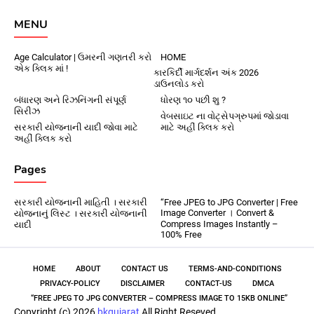
MENU
Age Calculator | ઉમરની ગણતરી કરો
HOME
એક ક્લિક માં !
કારકિર્દી માર્ગદર્શન અંક 2026
ડાઉનલોડ કરો
બંધારણ અને રિઝનિંગની સંપૂર્ણ
ધોરણ ૧૦ પછી શુ ?
સિરીઝ
વેબસાઇટ ના વોટ્સેપગ્રુપમાં જોડાવા
સરકારી યોજનાની યાદી જોવા માટે
માટે અહીં ક્લિક કરો
અહીં ક્લિક કરો
Pages
સરકારી યોજનાની માહિતી । સરકારી
“Free JPEG to JPG Converter | Free
Image Converter । Convert &
યોજનાનું લિસ્ટ । સરકારી યોજનાની
Compress Images Instantly –
યાદી
100% Free
HOME
ABOUT
CONTACT US
TERMS-AND-CONDITIONS
PRIVACY-POLICY
DISCLAIMER
CONTACT-US
DMCA
“FREE JPEG TO JPG CONVERTER – COMPRESS IMAGE TO 15KB ONLINE”
Copyright (c) 2026
bkgujarat
All Right Reseved