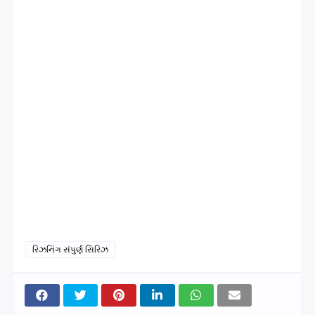
રિઝનિંગ સંપુર્ણ સિરિઝ