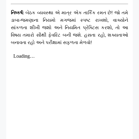
નિષ્કર્ષ:
બેઠક વ્યવસ્થા એ માત્ર એક તાર્કિક રમત છે! જો તમે
ડાબા-જમણાના નિયમો મગજમાં સ્પષ્ટ રાખશો, વાક્યોને
સાંકળતા શીખી જશો અને નિયમિત પ્રેક્ટિસ કરશો, તો આ
વિષય તમારો સૌથી ફેવરિટ બની જશે. હસતા રહો, શક્યતાઓ
બનાવતા રહો અને પરીક્ષામાં સફળતા મેળવો!