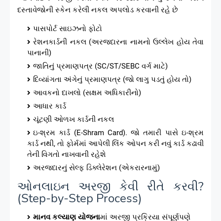
દસ્તાવેજોની સ્કેન કરેલી નકલ અપલોડ કરવાની રહે છે
પાસપોર્ટ સાઇઝનો ફોટો
રેશનકાર્ડની નકલ (અરજદારના નામનો ઉલ્લેખ હોય તેવા
પાનાની)
જાતિનું પ્રમાણપત્ર (SC/ST/SEBC વર્ગ માટે)
દિવ્યાંગતા અંગેનું પ્રમાણપત્ર (જો લાગુ પડતું હોય તો)
આવકનો દાખલો (સક્ષમ અધિકારીનો)
આધાર કાર્ડ
ચૂંટણી ઓળખ કાર્ડની નકલ
ઇ-શ્રમ કાર્ડ (E-Shram Card). જો તમારી પાસે ઇ-શ્રમ
કાર્ડ નથી, તો ફોર્મમાં આપેલી લિંક ઓપન કરી નવું કાર્ડ કઢાવી
તેની વિગતો નાખવાની રહેશે
અરજદારનું સેલ્ફ ડિક્લેરેશન (એકરારનામું)
ઓનલાઇન અરજી કેવી રીતે કરવી?
(Step-by-Step Process)
માનવ કલ્યાણ યોજના
માં અરજી પ્રક્રિયા સંપૂર્ણપણે