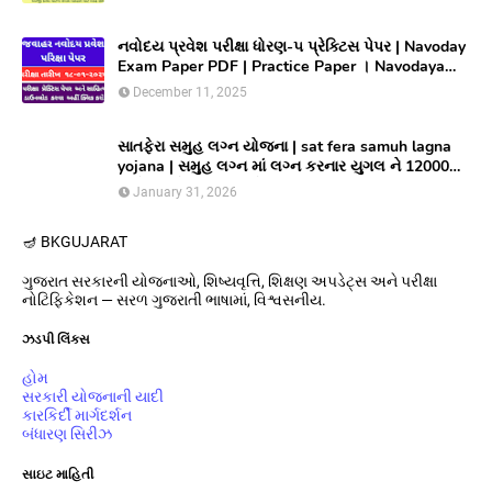
લાભ મેળવવા માટે ઓનલાઇન અરજી કરો
નવોદય પ્રવેશ પરીક્ષા ધોરણ-૫ પ્રેક્ટિસ પેપર | Navoday
Exam Paper PDF | Practice Paper । Navodaya
Old paper NMMS OLD PAPER
December 11, 2025
સાતફેરા સમુહ લગ્ન યોજના | sat fera samuh lagna
yojana | સમુહ લગ્ન માં લગ્ન કરનાર યુગલ ને 12000
અને આયોજક સંસ્થાને યુગલ દિઠ ૩૦૦૦૦/ ની સહાય
January 31, 2026
આપતી યોજના
🪔 BK
GUJARAT
ગુજરાત સરકારની યોજનાઓ, શિષ્યવૃત્તિ, શિક્ષણ અપડેટ્સ અને પરીક્ષા
નોટિફિકેશન — સરળ ગુજરાતી ભાષામાં, વિશ્વસનીય.
ઝડપી લિંક્સ
હોમ
સરકારી યોજનાની યાદી
કારકિર્દી માર્ગદર્શન
બંધારણ સિરીઝ
સાઇટ માહિતી