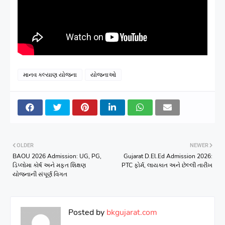
માનવ કલ્યાણ યોજના
યોજનાઓ
OLDER
NEWER
BAOU 2026 Admission: UG, PG,
Gujarat D.El.Ed Admission 2026:
ડિપ્લોમા કોર્ષ અને મફત શિક્ષણ
PTC ફોર્મ, લાયકાત અને છેલ્લી તારીખ
યોજનાની સંપૂર્ણ વિગત
Posted by
bkgujarat.com