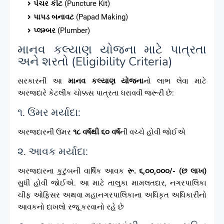
પંચર કીટ
(Puncture Kit)
પાપડ બનાવટ
(Papad Making)
પ્લમ્બર
(Plumber)
માનવ કલ્યાણ યોજના માટે પાત્રતા
અને શરતો (Eligibility Criteria)
સરકારની આ
માનવ કલ્યાણ યોજના
નો લાભ લેવા માટે
અરજદારે કેટલીક ચોક્કસ પાત્રતા ધરાવવી જરૂરી છે:
૧. ઉંમર મર્યાદા:
અરજદારની ઉંમર
૧૮ વર્ષથી ૬૦ વર્ષ
ની વચ્ચે હોવી જોઈએ
૨. આવક મર્યાદા:
અરજદારના કુટુંબની વાર્ષિક આવક
રૂ. ૬,૦૦,૦૦૦/- (છ લાખ)
સુધી હોવી જોઈએ. આ માટે તાલુકા મામલતદાર, નગરપાલિકા
ચીફ ઓફિસર અથવા મહાનગરપાલિકાના અધિકૃત અધિકારીનો
આવકનો દાખલો રજૂ કરવાનો રહે છે