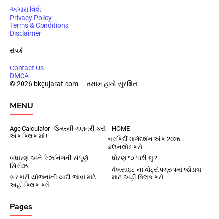
અમારા વિશે
Privacy Policy
Terms & Conditions
Disclaimer
સંપર્ક
Contact Us
DMCA
© 2026 bkgujarat.com — તમામ હક્કો સુરક્ષિત
MENU
Age Calculator | ઉમરની ગણતરી કરો
HOME
એક ક્લિક માં !
કારકિર્દી માર્ગદર્શન અંક 2026
ડાઉનલોડ કરો
બંધારણ અને રિઝનિંગની સંપૂર્ણ
ધોરણ ૧૦ પછી શુ ?
સિરીઝ
વેબસાઇટ ના વોટ્સેપગ્રુપમાં જોડાવા
સરકારી યોજનાની યાદી જોવા માટે
માટે અહીં ક્લિક કરો
અહીં ક્લિક કરો
Pages