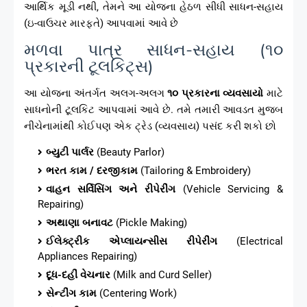
આર્થિક મૂડી નથી, તેમને આ યોજના હેઠળ સીધી સાધન-સહાય
(ઇ-વાઉચર મારફતે) આપવામાં આવે છે
મળવા પાત્ર સાધન-સહાય (૧૦
પ્રકારની ટૂલકિટ્સ)
આ યોજના અંતર્ગત અલગ-અલગ
૧૦ પ્રકારના વ્યવસાયો
માટે
સાધનોની ટૂલકિટ આપવામાં આવે છે. તમે તમારી આવડત મુજબ
નીચેનામાંથી કોઈપણ એક ટ્રેડ (વ્યવસાય) પસંદ કરી શકો છો
બ્યુટી પાર્લર
(Beauty Parlor)
ભરત કામ / દરજીકામ
(Tailoring & Embroidery)
વાહન સર્વિસિંગ અને રીપેરીંગ
(Vehicle Servicing &
Repairing)
અથાણા બનાવટ
(Pickle Making)
ઈલેક્ટ્રીક એપ્લાયન્સીસ રીપેરીંગ
(Electrical
Appliances Repairing)
દૂધ-દહીં વેચનાર
(Milk and Curd Seller)
સેન્ટીંગ કામ
(Centering Work)