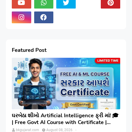
Featured Post
ઘરબેઠા શીખો Artificial Intelligence ફ્રી માં! 🎓
| Free Govt AI Course with Certificate |
Step-by-Step
bkgujarat.com
August 08, 2026
-