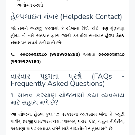
અયોગ્ય ઠરશો
હેલ્પલાઇન નંબર (Helpdesk Contact)
જો તમને અરજી કરવામાં કે યોજના વિશે કોઈ પણ મૂંઝવણ
હોય, તો તમે સરકાર દ્વારા જારી કરાયેલ સત્તાવાર
હેલ્પ ડેસ્ક
નંબર
પર સંપર્ક કરી શકો છો:
📞
૯૯૦૯૯૨૬૨૮૦ (9909926280)
અથવા
૯૯૦૯૯૨૬૧૮૦
(9909926180)
વારંવાર પૂછાતા પ્રશ્નો (FAQs -
Frequently Asked Questions)
૧. માનવ કલ્યાણ યોજનામાં કયા વ્યવસાય
માટે સહાય મળે છે?
આ યોજના હેઠળ કુલ ૧૦ પ્રકારના વ્યવસાય જેવા કે બ્યુટી
પાર્લર, દરજીકામ/ભરતકામ, પ્લમ્બર, પંચર કીટ, વાહન રીપેરીંગ,
અથાણા-પાપડ બનાવટ વગેરે માટે સાધનોની સહાય મળે છે