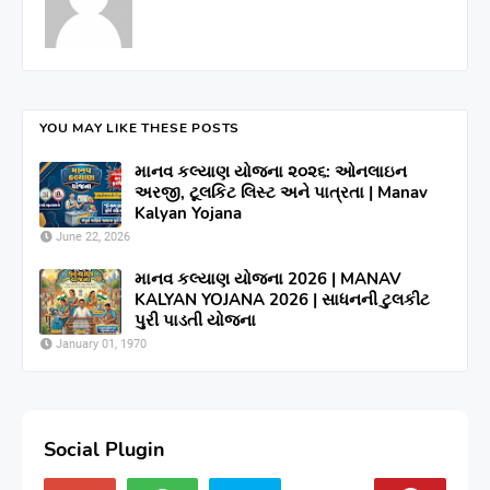
YOU MAY LIKE THESE POSTS
માનવ કલ્યાણ યોજના ૨૦૨૬: ઓનલાઇન
અરજી, ટૂલકિટ લિસ્ટ અને પાત્રતા | Manav
Kalyan Yojana
June 22, 2026
માનવ કલ્યાણ યોજના 2026 | MANAV
KALYAN YOJANA 2026 | સાધનની ટુલકીટ
પુરી પાડતી યોજના
January 01, 1970
Social Plugin