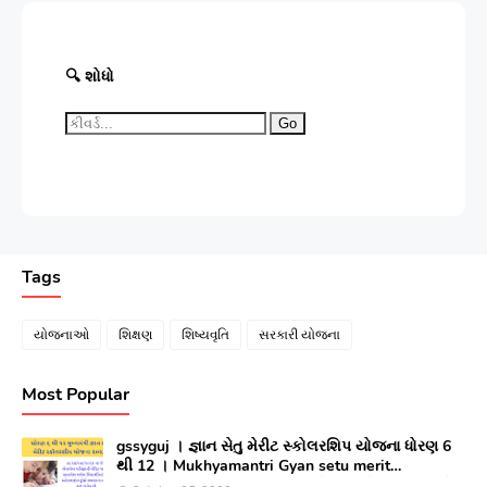
🔍 શોધો
Go
Tags
યોજનાઓ
શિક્ષણ
શિષ્યવૃતિ
સરકારી યોજના
Most Popular
gssyguj । જ્ઞાન સેતુ મેરીટ સ્કોલરશિપ યોજના ધોરણ 6
થી 12 । Mukhyamantri Gyan setu merit
Scholarship yojana 2023 ।સીલેક્ટ થયેલ વિધાર્થીઓ