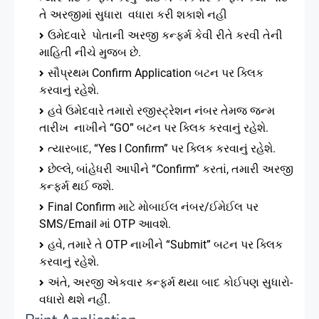
તે અરજીમાં સુધારા વધારા કરી શકાશે નહી
ઉમેદવારે પોતાની અરજી કન્ફર્મ કેવી રીતે કરવી તેની
માહિતી નીચે મુજબ છે.
સૌપ્રથમ Confirm Application બટન પર ક્લિક
કરવાનું રહેશે.
હવે ઉમેદવારે તમારો રજીસ્ટ્રેશન નંબર તેમજ જન્મ
તારીખ નાખીને “GO” બટન પર ક્લિક કરવાનું રહેશે.
ત્યારબાદ, “Yes I Confirm” પર ક્લિક કરવાનું રહેશે.
છેલ્લે, બાંહેધરી આપીને “Confirm” કરતાં, તમારી અરજી
કન્ફર્મ થઈ જશે.
Final Confirm માટે મોબાઈલ નંબર/ઈમેઈલ પર
SMS/Email માં OTP આવશે.
હવે, તમારે તે OTP નાખીને “Submit” બટન પર ક્લિક
કરવાનું રહેશે.
અંતે, અરજી એકવાર કન્ફર્મ થયા બાદ કોઈપણ સુધારો-
વધારો થશે નહીં.