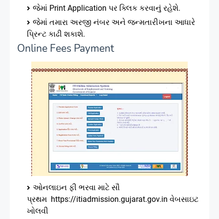
જેમાં Print Application પર ક્લિક કરવાનું રહેશે.
જેમાં તમારા અરજી નંબર અને જન્મતારીખના આધારે
પ્રિન્ટ કાઢી શકાશે.
Online Fees Payment
ઓનલાઇન ફી ભરવા માટે સૌ
પ્રથમ
https://itiadmission.gujarat.gov.in વેબસાઇટ
ખોલવી