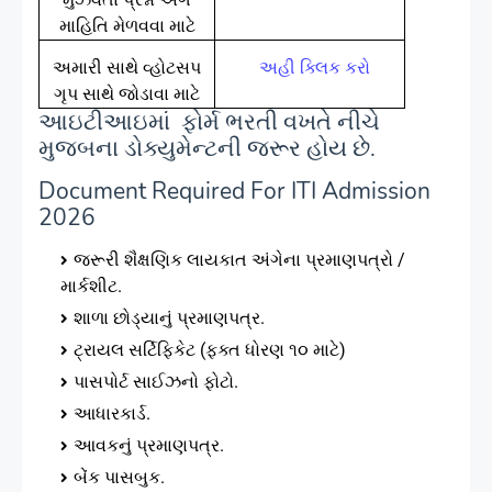
માહિતિ મેળવવા માટે
અમારી સાથે વ્હોટસપ
અહી ક્લિક કરો
ગૃપ સાથે જોડાવા માટે
આઇટીઆઇમાં ફોર્મ ભરતી વખતે નીચે
મુજબના ડોક્યુમેન્ટની જરૂર હોય છે.
Document Required For ITI Admission
2026
જરૂરી શૈક્ષણિક લાયકાત અંગેના પ્રમાણપત્રો /
માર્કશીટ.
શાળા છોડ્યાનું પ્રમાણપત્ર.
ટ્રાયલ સર્ટિફિકેટ (ફક્ત ધોરણ ૧૦ માટે)
પાસપોર્ટ સાઈઝનો ફોટો.
આધારકાર્ડ.
આવકનું પ્રમાણપત્ર.
બેંક પાસબુક.