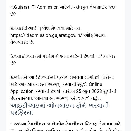
4.Gujarat ITI Admission માટેની અધિકૃત વેબસાઈટ કઈ
છે?
a.આઈટીઆઈ પ્રવેશ મેળવવા માટે આ
https://itiadmission.gujarat.gov.in/ ઓફિશિયલ
વેબસાઈટ છે.
6.આઇટીઆઇ માં પ્રવેશ મેળવવા માટેની છેલ્લી તારીખ કઇ
છે?
a.જો તમે આઈટીઆઈમાં પ્રવેશ મેળવવા માંગો છો તો તેના
માટે ઓનલાઇન ઇન અરજી કરવાની રહેશે. Online
Application કરવાની છેલ્લી તારીખ 25 જુન 2023 સુધીની
છે. ત્યારબાદ ઓનલાઇન અરજી કરી શકાશે નહી .
આઇટીઆઇમાં ઓનલાઇન ફોર્મ ભરવાની
પ્રક્રિયા
રાજ્યમાં ટેકનીકલ અને નોન-ટેકનીકલ શિક્ષણ મેળવવા માટે
ITI માં એડમિશન પ્રક્રિયા ચાલુ થઈ ગયેલ છે. ઘરે બેઠા