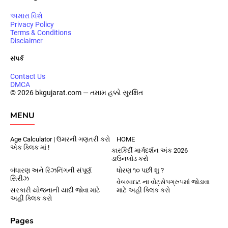
અમારા વિશે
Privacy Policy
Terms & Conditions
Disclaimer
સંપર્ક
Contact Us
DMCA
© 2026 bkgujarat.com — તમામ હક્કો સુરક્ષિત
MENU
Age Calculator | ઉમરની ગણતરી કરો
HOME
એક ક્લિક માં !
કારકિર્દી માર્ગદર્શન અંક 2026
ડાઉનલોડ કરો
બંધારણ અને રિઝનિંગની સંપૂર્ણ
ધોરણ ૧૦ પછી શુ ?
સિરીઝ
વેબસાઇટ ના વોટ્સેપગ્રુપમાં જોડાવા
સરકારી યોજનાની યાદી જોવા માટે
માટે અહીં ક્લિક કરો
અહીં ક્લિક કરો
Pages