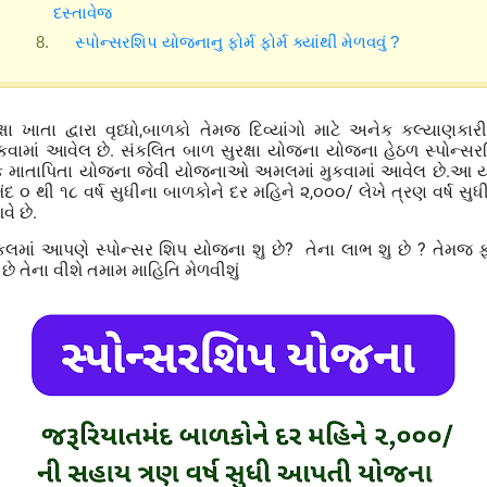
દસ્તાવેજ
સ્પોન્સરશિપ યોજનાનુ ફોર્મ ફોર્મ ક્યાંથી મેળવવું ?
ા ખાતા દ્વારા વૃધ્ધો
,
બાળકો તેમજ દિવ્યાંગો માટે અનેક કલ્યાણક
વામાં આવેલ છે. સંકલિત બાળ સુરક્ષા યોજના
યોજના હેઠળ સ્પોન્સ
 માતાપિતા યોજના જેવી યોજનાઓ અમલમાં મુકવામાં આવેલ છે.આ 
દ ૦ થી ૧૮ વર્ષ સુધીના બાળકોને દર મહિને ૨,૦૦૦/ લેખે ત્રણ વર્ષ સુધ
વે છે.
લમાં આપણે સ્પોન્સર શિપ યોજના શુ છે
?
તેના લાભ શુ છે
?
તેમજ ફ
ુ છે તેના વીશે તમામ માહિતિ મેળવીશું