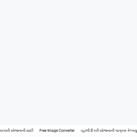
સરકારી યોજનાની યાદી
Free Image Converter
વ્હાલી દિકરી યોજનાની પાત્રતા કેલ્ક્ય