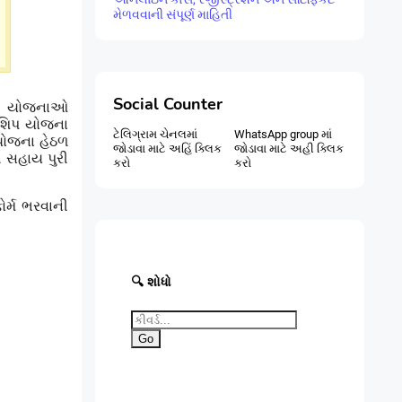
મેળવવાની સંપૂર્ણ માહિતી
Social Counter
ારી યોજનાઓ
રશિપ યોજના
ટેલિગ્રામ ચેનલમાં
WhatsApp group માં
યોજના હેઠળ
જોડાવા માટે અહિં ક્લિક
જોડાવા માટે અહી ક્લિક
ી સહાય પુરી
કરો
કરો
ોર્મ ભરવાની
🔍 શોધો
Go