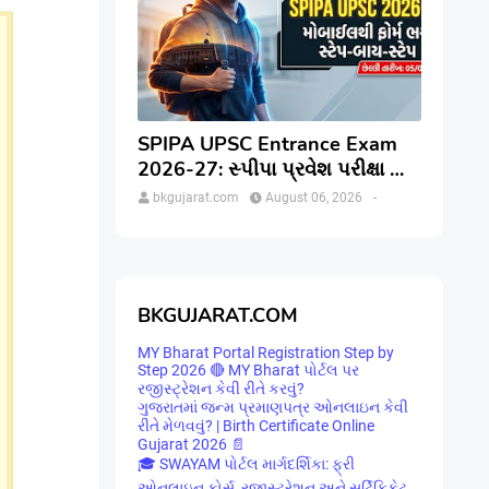
SPIPA UPSC Entrance Exam
2026-27: સ્પીપા પ્રવેશ પરીક્ષા માટે
ઓનલાઇન અરજી કેવી રીતે કરવી?
bkgujarat.com
August 06, 2026
-
જાણો સંપૂર્ણ પ્રક્રિયા
BKGUJARAT.COM
MY Bharat Portal Registration Step by
Step 2026 🔴 MY Bharat પોર્ટલ પર
રજીસ્ટ્રેશન કેવી રીતે કરવું?
ગુજરાતમાં જન્મ પ્રમાણપત્ર ઓનલાઇન કેવી
રીતે મેળવવું? | Birth Certificate Online
Gujarat 2026 📄
🎓 SWAYAM પોર્ટલ માર્ગદર્શિકા: ફ્રી
ઓનલાઇન કોર્સ, રજીસ્ટ્રેશન અને સર્ટિફિકેટ