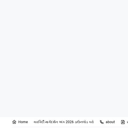
Home
કારકિર્દી માર્ગદર્શન અંક 2026 ડાઉનલોડ કરો
about