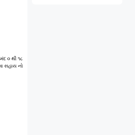
મંદ ૦ થી ૧૮
ે આ સહાય નો