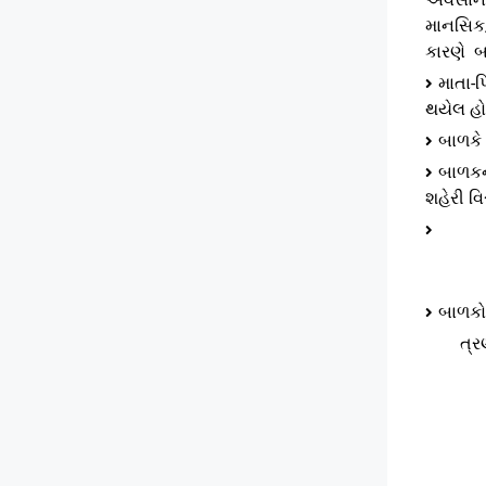
માનસિક/
કારણે બ
માતા-
થયેલ હો
બાળકે 
બાળકના
શહેરી વિ
બાળકોન
ત્રણ વર્