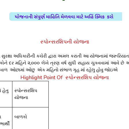
સ્પોન્સરશિપની યોજના
 સુરક્ષા અધિકારીની કચેરી દ્વારા અમલ કરાતી આ યોજનામાં જરૂરિયાત
ળકોને દર મહિને ૨,૦૦૦ લેખે ત્રણ વર્ષ સુધી સહાય ચુકવવામાં આવે છ
 બાળ ઓછામાં ઓછુ એક મહિનો સંભાળ ગૃહ માંં રહેલુ હોવુ જોઇએ
Highlight Point Of સ્પોન્સરશિપ યોજના
 હેતુ
સ્પોન્સરશિપ
યોજના
ા
બાળકો
ાર્થી