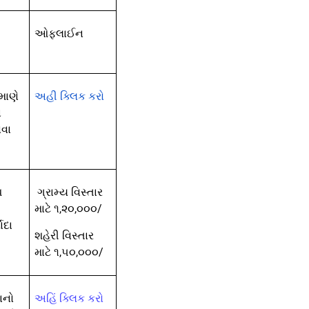
ઓફલાઈન
માણે
અહી ક્લિક કરો
ન
વા
પ
ગ્રામ્ય
વિસ્તાર
માટે ૧,૨૦
,
૦૦૦/
ાદા
શહેરી વિસ્તાર
માટે ૧,૫૦,૦૦૦/
ાનો
અહિં ક્લિક કરો