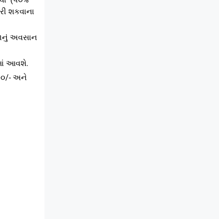
કરી શકવાના
જાનું અવસાન
ાં આવશે.
૦૦/- અને