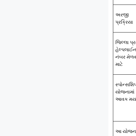
અરજી
પ્રક્રિયા
જિલ્લા પ્ર
હેલ્પલાઈ
નંબર
મેળવ
માટે
સ્પોન્સશિ
યોજનામાં
આવક મર્ય
આ યોજન