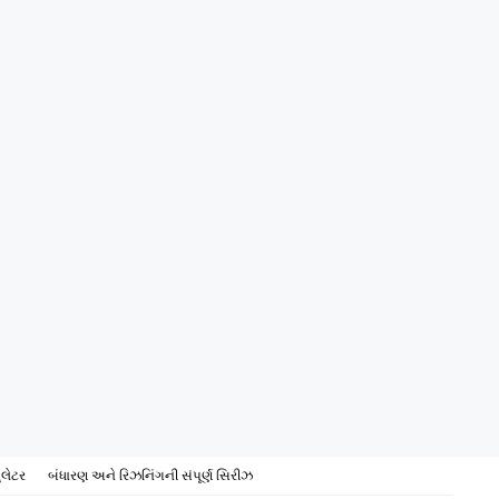
ુલેટર
બંધારણ અને રિઝનિંગની સંપૂર્ણ સિરીઝ