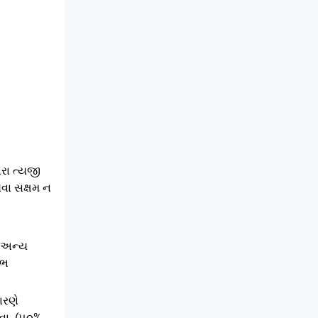
ારા ત્યજી
વા સક્ષમ ન
જ અન્ય
ાભ
ારણે
વા (૫૦%