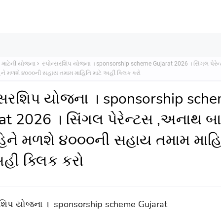
 માટેની યોજના
સ્પોન્સરશિપ યોજના । sponsorship scheme Gujarat 2026 । સિંગલ પેરે
ને મળશે ૪૦૦૦ની સહાય તમામ માહિતિ માટે અહી ક્લિક કરો
્સરશિપ યોજના । sponsorship sch
at 2026 । સિંગલ પેરેન્ટસ ,અનાથ બ
િને મળશે ૪૦૦૦ની સહાય તમામ માહિ
અહી ક્લિક કરો
રશિપ યોજના
।
sponsorship scheme Gujarat