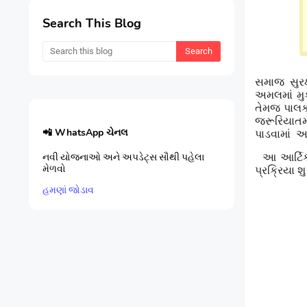
Search This Blog
સમાજ સુરક્ષ
અમલમાં મુક
તેમજ પાલક
જરૂરિયાતમં
📲 WhatsApp ચેનલ
પાડવામાં આ
આ આર્ટિક
નવી યોજનાઓ અને અપડેટ્સ સૌથી પહેલા
મેળવો
પ્રક્રિયા શ
હમણાં જોડાવ