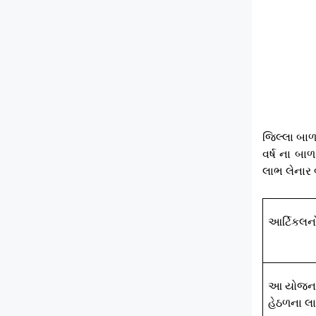
જિલ્લા બાળ
વર્ષ ના બા
લાભ લેનાર
આર્ટિકલનો
આ યોજન
હેઠળના લાભ