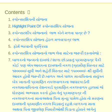
Contents
સ્પોન્સરશિપની યોજના
Highlight Point Of સ્પોન્સરશિપ યોજના
સ્પોન્સરશીપ યોજનાનો લાભ કોને મળવા પાત્ર છે ?
સ્પોન્સરશિપ યોજના હેઠળ મળવાપાત્ર લાભ
ફોર્મ ભરવાની પ્રક્રિયા
સ્પોન્સરશિપ યોજનાનો લાભ લેવા માટેના જરૂરી દસ્તાવેજો :
બાળકનો જન્મનો દાખલો / શાળા છોડયાનું પ્રમાણપત્ર પૈકી
કોઈ પણ એકઆવકના દાખલાની નકલ (ગ્રામીણ વિસ્તાર માટે
૧૨૦૦૦૦/-સુધી અને શહેરી વિસ્તાર માટે ૧૫૦૦૦૦/- થી સુધીની
આવક હોવી જરૂરી છે.બાળક અને પાલક માતાપિતાના સયુંક્ત
બેંક ખાતાની પ્રમાણિત નકલબાળકના આધારકાર્ડની
નકલમાતાપિતાના રેશનકાર્ડ પ્રમાણિત નકલબાળક હાલમાં જે
ધોરણમાં અભ્યાસ કરતો હોય તેનું પ્રમાણપત્ર ની
નકલબાળકના માતાઅથવા પિતા મૃત્યુ પામેલ હોય તો મરણના
દાખલાની પ્રમાણીત નકલ બિડવાનું રહશે.બાળકના માતા
અથવા પિતા જીવલેણ બિમારીઓથી પિડાતા હોયતે અંગેનું