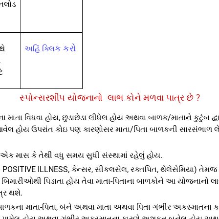
નલોડ
ક કરો
થે
અહિં ક્લિ
ી
ે
સ્પોન્સરશીપ યોજનાનો
લાભ કોને મળવા પાત્ર છે
?
 માતા વિધવા હોય, છુડાછેડા લીધેલ હોય અથવા બાળક/માતાને કુટુંબ દ્વ
 આવેલ હોય ઉપરાંત કોઇ પણ કારણોસર માતા/પિતા બાળકની સારસંભાળ લે
ક માસ કે તેથી વધુ સમય સુધી સંસ્થામાં રહેલું હોય.
 POSITIVE ILLNESS
,
કેન્સર, સીકલસેલ, રક્તપિત, થેલેસેમિયા) તેમ
બિમારીઓથી પિડાતા હોય તેવા માતા-પિતાના બાળકોને આ યોજનાનો લ
્ર થશે.
 બાળકના માતા-પિતા, બંને અથવા માતા અથવા પિતા ગંભીર અકસ્માતના ક
પામેલ હોય અથવા ગંભીર અકસ્માતના કારણે અશકત બનેલ હોય અથ