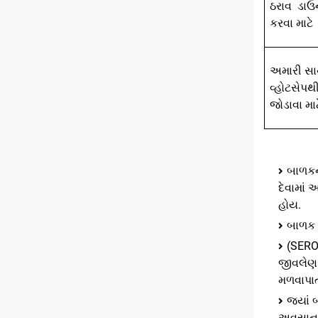
ઠરાવ
ડાઉ
કરવા માટે
અમારી સા
વ્હોટસેપથ
જોડાવા માટ
બાળકના
દેવામાં
હોય.
બાળક એ
(SERO
જીવલેણ 
મળવાપાત
જ્યાં
અવસાન 