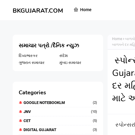
BKGUJARAT.COM
Home
Home
બાળકો
સમાચાર પત્રો /દૈનિક ન્યુઝ
બાળકને દર મહિ
દિવ્યભાસ્કર
સંદેશ
સ્પોન
ગુજરાત સમાચાર
મુંબઇ સમાચાર
Gujar
દર મહ
Categories
માટે 
GOOGLE NOTEBOOKLM
(2)
JNV
(10)
CET
(5)
સ્પોન્સ
DIGITAL GUJARAT
(3)