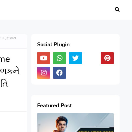
ન્ટસ ,અનાથ
Social Plugin
eme
ાળકને
તિ
Featured Post