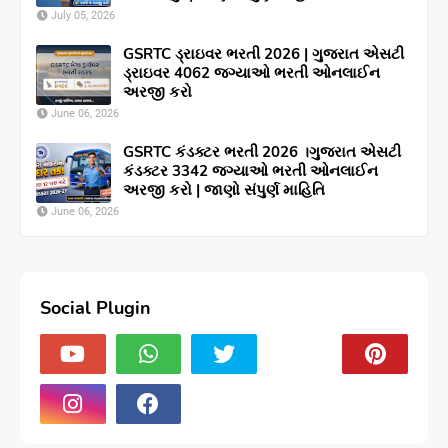
July 05, 2026
GSRTC ડ્રાઇવર ભરતી 2026 | ગુજરાત એસટી
ડ્રાઇવર 4062 જગ્યાઓ ભરતી ઓનલાઈન
અરજી કરો
June 06, 2026
GSRTC કંડક્ટર ભરતી 2026 ।ગુજરાત એસટી
કંડક્ટર 3342 જગ્યાઓ ભરતી ઓનલાઈન
અરજી કરો | જાણો સંપુર્ણ માહિતિ
June 06, 2026
Social Plugin