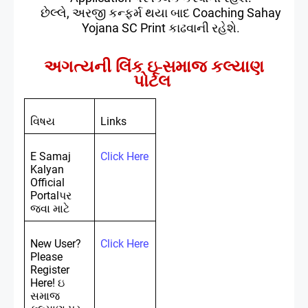
છેલ્લે, અરજી કન્ફર્મ થયા બાદ Coaching Sahay
Yojana SC Print કાઢવાની રહેશે
.
અગત્યની લિંક ઇ-સમાજ કલ્યાણ
પોર્ટલ
વિષય
Links
E Samaj
Click Here
Kalyan
Official
Portal
પર
જવા માટે
New User?
Click Here
Please
Register
Here!
ઇ
સમાજ