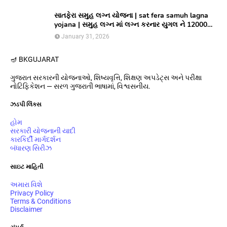
સાતફેરા સમુહ લગ્ન યોજના | sat fera samuh lagna
yojana | સમુહ લગ્ન માં લગ્ન કરનાર યુગલ ને 12000
અને આયોજક સંસ્થાને યુગલ દિઠ ૩૦૦૦૦/ ની સહાય
January 31, 2026
આપતી યોજના
🪔 BK
GUJARAT
ગુજરાત સરકારની યોજનાઓ, શિષ્યવૃત્તિ, શિક્ષણ અપડેટ્સ અને પરીક્ષા
નોટિફિકેશન — સરળ ગુજરાતી ભાષામાં, વિશ્વસનીય.
ઝડપી લિંક્સ
હોમ
સરકારી યોજનાની યાદી
કારકિર્દી માર્ગદર્શન
બંધારણ સિરીઝ
સાઇટ માહિતી
અમારા વિશે
Privacy Policy
Terms & Conditions
Disclaimer