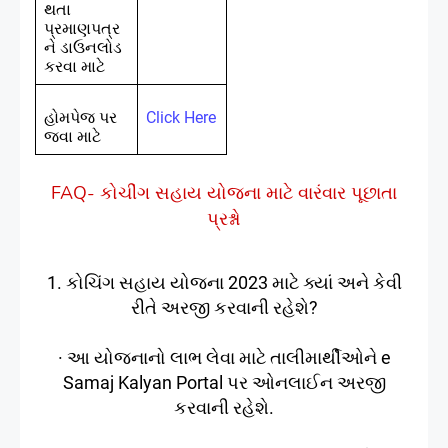
થતા
પ્રમાણપત્ર
ને ડાઉનલોડ
કરવા માટે
હોમપેજ પર
Click Here
જવા માટે
FAQ- કોચીંગ સહાય યોજના માટે વારંવાર પૂછાતા
પ્રશ્નો
1. કોચિંગ સહાય યોજના 2023 માટે ક્યાં અને કેવી
રીતે અરજી કરવાની રહેશે?
· આ યોજનાનો લાભ લેવા માટે તાલીમાર્થીઓને e
Samaj Kalyan Portal પર ઓનલાઈન અરજી
કરવાની રહેશે.