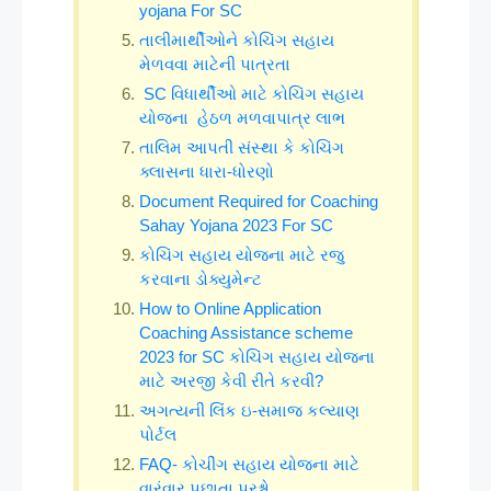
yojana For SC
તાલીમાર્થીઓને કોચિંગ સહાય
મેળવવા માટેની પાત્રતા
SC વિધાર્થીઓ માટે કોચિંગ સહાય
યોજના હેઠળ મળવાપાત્ર લાભ
તાલિમ આપતી સંસ્થા કે કોચિંગ
ક્લાસના ધારા-ધોરણો
Document Required for Coaching
Sahay Yojana 2023 For SC
કોચિંગ સહાય યોજના માટે રજુ
કરવાના ડોક્યુમેન્‍ટ
How to Online Application
Coaching Assistance scheme
2023 for SC કોચિંગ સહાય યોજના
માટે અરજી કેવી રીતે કરવી?
અગત્યની લિંક ઇ-સમાજ કલ્યાણ
પોર્ટલ
FAQ- કોચીંગ સહાય યોજના માટે
વારંવાર પૂછાતા પ્રશ્નો