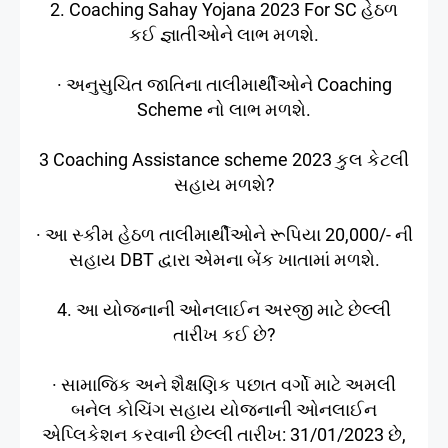
2. Coaching Sahay Yojana 2023 For SC હેઠળ
કઈ જ્ઞાતીઓને લાભ મળશે.
· અનુસુચિત જાતિના તાલીમાર્થીઓને Coaching
Scheme નો લાભ મળશે.
3 Coaching Assistance scheme 2023 કુલ કેટલી
સહાય મળશે?
· આ સ્કીમ હેઠળ તાલીમાર્થીઓને રૂપિયા 20,000/- ની
સહાય DBT દ્વારા એમના બેંક ખાતામાં મળશે.
4. આ યોજનાની ઓનલાઈન અરજી માટે છેલ્લી
તારીખ કઈ છે?
· સામાજિક અને શૈક્ષણિક પછાત વર્ગો માટે અમલી
બનેલ કોચિંગ સહાય યોજનાની ઓનલાઈન
એપ્લિકેશન કરવાની છેલ્લી તારીખ: 31/01/2023 છે,