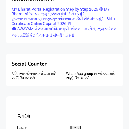
MY Bharat Portal Registration Step by Step 2026 🔴 MY
Bharat પોર્ટલ પર રજીસ્ટ્રેશન કેવી રીતે કરવું?
ગુજરાતમાં જન્મ પ્રમાણપત્ર ઓનલાઇન કેવી રીતે મેળવવું? | Birth
Certificate Online Gujarat 2026 📄
🎓 SWAYAM પોર્ટલ માર્ગદર્શિકા: ફ્રી ઓનલાઇન કોર્સ, રજીસ્ટ્રેશન
અને સર્ટિફિકેટ મેળવવાની સંપૂર્ણ માહિતી
Social Counter
ટેલિગ્રામ ચેનલમાં જોડાવા માટે
WhatsApp group માં જોડાવા માટે
અહિં ક્લિક કરો
અહી ક્લિક કરો
🔍 શોધો
Go