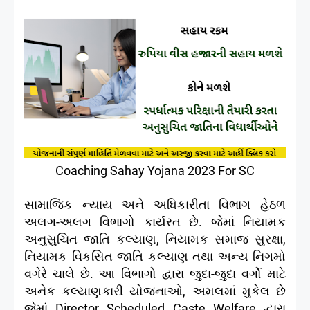
Coaching Sahay Yojana 2023 For SC
સામાજિક ન્યાય અને અધિકારીતા વિભાગ હેઠળ
અલગ-અલગ વિભાગો કાર્યરત છે. જેમાં નિયામક
અનુસુચિત જાતિ કલ્યાણ, નિયામક સમાજ સુરક્ષા,
નિયામક વિકસિત જાતિ કલ્યાણ તથા અન્ય નિગમો
વગેરે ચાલે છે. આ વિભાગો દ્વારા જુદા-જુદા વર્ગો માટે
અનેક કલ્યાણકારી યોજનાઓ, અમલમાં મુકેલ છે
જેમાં Director Scheduled Caste Welfare દ્વારા