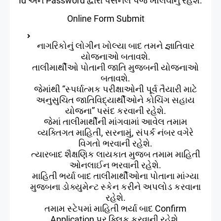
Id અને Password દ્વારા પર્સનલ પેજ ખોલવાનું રહેશે.
Online Form Submit
નાગરિકોનું લોગીન ખોલ્યા બાદ તમને જ્ઞાતિવાર
યોજનાઓ બતાવશે.
તાલીમાર્થીઓ પોતાની જાતિ મુજબની યોજનાઓ
બતાવશે.
જેમાંથી “સ્પર્ધાત્મક પરીક્ષાઓની પૂર્વ તૈયારી માટે
અનુસુચિત જાતિવિદ્યાર્થીઓને કોચિંગ સહાય
યોજના” પસંદ કરવાની રહેશે.
જેમાં તાલીમાર્થીની માંગવામાં આવેલ તમામ
વ્યક્તિગત માહિતી, સરનામું, સંપર્ક નંબર વગેરે
વિગતો ભરવાની રહેશે.
ત્યારબાદ શૈક્ષણિક લાયકાત મુજબ તમામ માહિતી
ઓનલાઈન ભરવાની રહેશે.
માહિતી ભર્યા બાદ તાલીમાર્થીઓના પોતાના માંગ્યા
મુજબના ડોક્યુમેન્‍ટ સ્કેન કરીને અપલોડ કરવાના
રહેશે.
તમામ સ્ટેપમાં માહિતી ભર્યા બાદ Confirm
Application પર ક્લિક કરવાની રહેશે.