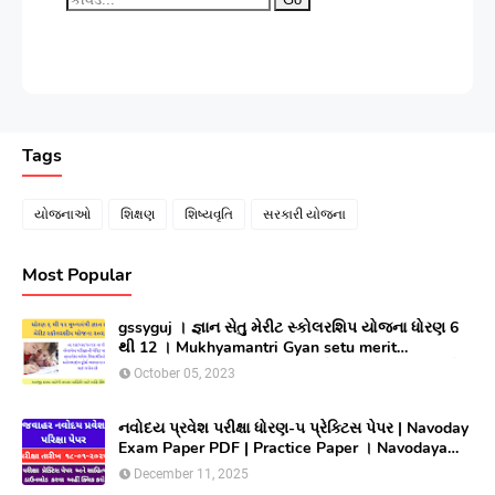
Tags
યોજનાઓ
શિક્ષણ
શિષ્યવૃતિ
સરકારી યોજના
Most Popular
gssyguj । જ્ઞાન સેતુ મેરીટ સ્કોલરશિપ યોજના ધોરણ 6
થી 12 । Mukhyamantri Gyan setu merit
Scholarship yojana 2023 ।સીલેક્ટ થયેલ વિધાર્થીઓ
October 05, 2023
લાભ મેળવવા માટે ઓનલાઇન અરજી કરો
નવોદય પ્રવેશ પરીક્ષા ધોરણ-૫ પ્રેક્ટિસ પેપર | Navoday
Exam Paper PDF | Practice Paper । Navodaya
Old paper NMMS OLD PAPER
December 11, 2025