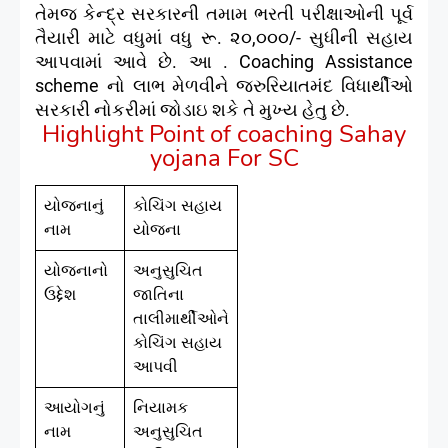
તેમજ કેન્‍દ્ર સરકારની તમામ ભરતી પરીક્ષાઓની પૂર્વ
તૈયારી માટે વધુમાં વધુ રૂ. ૨૦,૦૦૦/- સુધીની સહાય
આપવામાં આવે છે. આ . Coaching Assistance
scheme નો લાભ મેળવીને જરુરિયાતમંદ વિધાર્થીઓ
સરકારી નોકરીમાં જોડાઇ શકે તે મુખ્ય હેતુ છે.
Highlight Point of coaching Sahay
yojana For SC
યોજનાનું
કોચિંગ સહાય
નામ
યોજના
યોજનાનો
અનુસુચિત
ઉદ્દેશ
જાતિના
તાલીમાર્થીઓને
કોચિંગ સહાય
આપવી
આયોગનું
નિયામક
નામ
અનુસુચિત