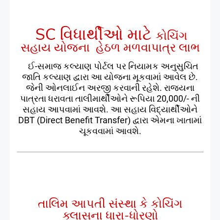
SC વિધાર્થીઓ માટે
કોચિંગ
સહાય યોજના હેઠળ મળવાપાત્ર લાભ
ઈ-સમાજ કલ્યાણ પોર્ટલ પર નિયામક અનુસુચિત
જાતિ કલ્યાણ દ્વારા આ યોજના મૂકવામાં આવેલ છે.
જેની ઓનલાઈન અરજી કરવાની રહેશે. રાજ્યના
પાત્રતા ધરાવતા તાલીમાર્થીઓને રૂપિયા 20,000/- ની
સહાય આપવામાં આવશે. આ સહાય વિદ્યાર્થીઓને
DBT (Direct Benefit Transfer) દ્વારા એમના ખાતામાં
ચૂકવવામાં આવશે.
તાલિમ આપતી સંસ્થા કે કોચિંગ
ક્લાસના ધારા-ધોરણો