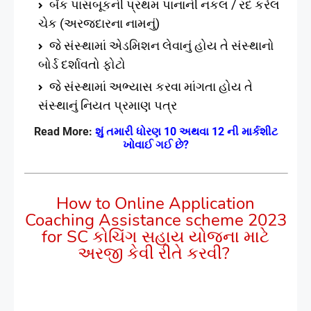
બેંક પાસબૂકની પ્રથમ પાનાની નકલ / રદ કરેલ
ચેક (અરજદારના નામનું)
જે સંસ્થામાં એડમિશન લેવાનું હોય તે સંસ્થાનો
બોર્ડ દર્શાવતો ફોટો
જે સંસ્થામાં અભ્યાસ કરવા માંગતા હોય તે
સંસ્થાનું નિયત પ્રમાણ પત્ર
Read More:
10
12
શું
તમારી
ધોરણ
અથવા
ની
માર્કશીટ
?
ખોવાઈ
ગઈ
છે
How to Online Application
Coaching Assistance scheme 2023
for SC કોચિંગ સહાય યોજના માટે
અરજી કેવી રીતે કરવી?