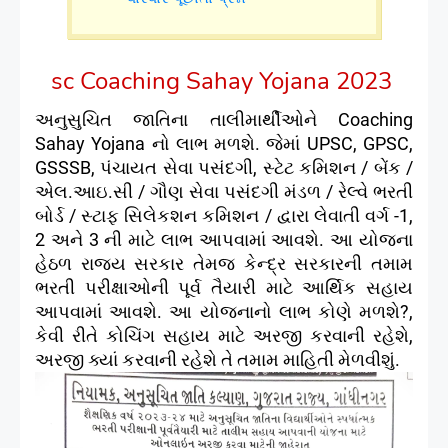
sc Coaching Sahay Yojana 2023
અનુસુચિત જાતિના તાલીમાર્થીઓને Coaching
Sahay Yojana નો લાભ મળશે. જેમાં UPSC, GPSC,
GSSSB, પંચાયત સેવા પસંદગી, સ્ટેટ કમિશન / બેંક /
એલ.આઇ.સી / ગૌણ સેવા પસંદગી મંડળ / રેલ્વે ભરતી
બોર્ડ / સ્ટાફ સિલેકશન કમિશન / દ્વારા લેવાતી વર્ગ -1,
2 અને 3 ની માટે લાભ આપવામાં આવશે. આ યોજના
હેઠળ રાજય સરકાર તેમજ કેન્‍દ્ર સરકારની તમામ
ભરતી પરીક્ષાઓની પૂર્વ તૈયારી માટે આર્થિક સહાય
આપવામાં આવશે. આ યોજનાનો લાભ કોણે મળશે?,
કેવી રીતે કોચિંગ સહાય માટે અરજી કરવાની રહેશે,
અરજી ક્યાં કરવાની રહેશે તે તમામ માહિતી મેળવીશું.