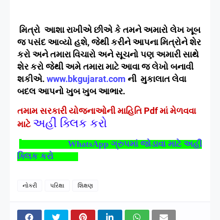
મિત્રો આશા રાખીએ છીએ કે તમને અમારો લેખ ખૂબ
જ પસંદ આવ્યો હશે, જેથી કરીને આપના મિત્રોને શેર
કરો અને તમારા વિચારો અને સૂચનો પણ અમારી સાથે
શેર કરો જેથી અમે તમારા માટે આવા જ લેખો બનાવી
શકીએ.
www.bkgujarat.com
ની મુકાલાત લેવા
બદલ આપનો ખુબ ખુબ આભાર.
તમામ સરકારી યોજનાઓની માહિતિ Pdf માં મેળવવા
અહીં ક્લિક કરો
માટે
WhatsApp
ગ્રુપમાં જોડાવા માટે અહીં
ક્લિક કરો
નોકરી
પરિક્ષા
શિક્ષણ