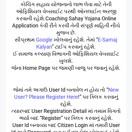
કોચિંગ સહાય યોજનાનો લાભ લેવા માટે તેની
ઓફિશિયલ વેબસાઈટ પરથી ઓનલાઈન અરજી
કરવાની રહેશે.Coaching Sahay Yojana Online
Application કેવી રીતે કરવી તેની સંપૂર્ણ માહિતી નીચે
મુજબ છે.
સૌપ્રથમ
Google
ખોલવાનું રહેશે. તેમાં “
E-Samaj
Kalyan
” ટાઈપ કરવાનું રહેશે.
ઈ સમાજ કલ્યાણ વિભાગની ઓફિશિયલ વેબસાઈટ
ખુલશે.
જેના Home Page પર જમણી બાજુ પર જવાનું રહેશે.
જેમાં તમે અગાઉ User Id બનાવેલ ન હોય તો “
New
User? Please Register Here
!” પર ક્લિક કરવાનું
રહેશે.
ત્યારબાદ User Registration Detail માં તમામ વિગતો
ભર્યા બાદ “Register” પર ક્લિક કરવાનું રહેશે.
User Id બનાવ્યા બાદ Citizen Login માં તમારી User