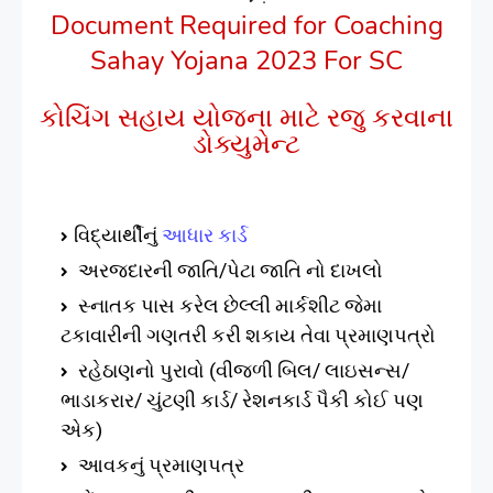
Document Required for Coaching
Sahay Yojana 2023 For SC
કોચિંગ સહાય યોજના માટે રજુ કરવાના
ડોક્યુમેન્‍ટ
વિદ્યાર્થીનું
આધાર કાર્ડ
અરજદારની જાતિ/પેટા જાતિ નો દાખલો
સ્નાતક પાસ કરેલ છેલ્લી માર્કશીટ જેમા
ટકાવારીની ગણતરી કરી શકાય તેવા પ્રમાણપત્રો
રહેઠાણનો પુરાવો (વીજળી બિલ/ લાઇસન્સ/
ભાડાકરાર/ ચુંટણી કાર્ડ/ રેશનકાર્ડ પૈકી કોઈ પણ
એક)
આવકનું પ્રમાણપત્ર