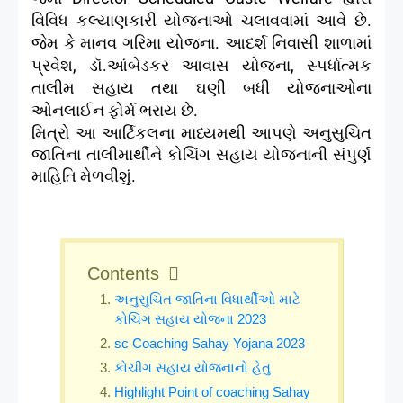
વિવિધ કલ્યાણકારી યોજનાઓ ચલાવવામાં આવે છે.
જેમ કે માનવ ગરિમા યોજના. આદર્શ નિવાસી શાળામાં
પ્રવેશ, ડૉ.આંબેડકર આવાસ યોજના, સ્પર્ધાત્મક
તાલીમ સહાય તથા ઘણી બધી યોજનાઓના
ઓનલાઈન ફોર્મ ભરાય છે.
મિત્રો આ આર્ટિકલના માધ્યમથી આપણે અનુસુચિત
જાતિના તાલીમાર્થીને કોચિંગ સહાય યોજનાની સંપુર્ણ
માહિતિ મેળવીશું.
Contents
અનુસુચિત જાતિના વિધાર્થીઓ માટે
કોચિંગ સહાય યોજના 2023
sc Coaching Sahay Yojana 2023
કોચીંગ સહાય યોજનાનો હેતુ
Highlight Point of coaching Sahay