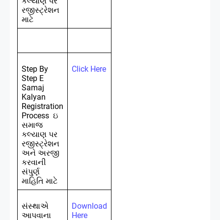
કલ્યાણ પર
રજીસ્ટ્રેશન
માટે
Step By
Click Here
Step E
Samaj
Kalyan
Registration
Process
ઇ
સમાજ
કલ્યાણ પર
રજીસ્ટ્રેશન
અને અરજી
કરવાની
સંપુર્ણ
માહિતિ માટે
સંસ્થાએ
Download
આપવાના
Here