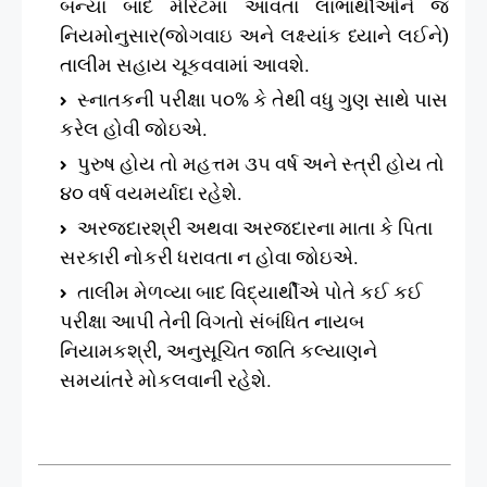
બન્યા બાદ મેરિટમાં આવતા લાભાર્થીઓને જ
નિયમોનુસાર(જોગવાઇ અને લક્ષ્યાંક ધ્યાને લઈને)
તાલીમ સહાય ચૂકવવામાં આવશે.
સ્નાતકની પરીક્ષા ૫૦% કે તેથી વધુ ગુણ સાથે પાસ
કરેલ હોવી જોઇએ.
પુરુષ હોય તો મહત્તમ ૩૫ વર્ષ અને સ્ત્રી હોય તો
૪૦ વર્ષ વયમર્યાદા રહેશે.
અરજદારશ્રી અથવા અરજદારના માતા કે પિતા
સરકારી નોકરી ધરાવતા ન હોવા જોઇએ.
તાલીમ મેળવ્યા બાદ વિદ્યાર્થીએ પોતે કઈ કઈ
પરીક્ષા આપી તેની વિગતો સંબંધિત નાયબ
નિયામકશ્રી, અનુસૂચિત જાતિ કલ્યાણને
સમયાંતરે મોકલવાની રહેશે
.
·