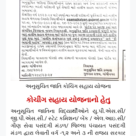
અનુસુચિત જાતિ કોચિંગ સહાય યોજના
કોચીંગ સહાય યોજનાનો
હેતુ
અનુસૂચિત જાતિના વિદ્યાર્થીઓને યુ.પી.એસ.સી/
જી.પી.એસ.સી./ સ્ટેટ કમિશન/ બેંક / એલ.આઇ.સી/
ગૌણ સેવા પસંદગી મંડળ/ જિલ્લા પંચાયત પસંદગી
મંડળ દ્વારા લેવાતી વર્ગ -૧,૨ અને ૩ ની રાજ્ય સરકાર