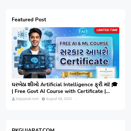
Featured Post
ઘરબેઠા શીખો Artificial Intelligence ફ્રી માં! 🎓
| Free Govt AI Course with Certificate |
Step-by-Step
bkgujarat.com
August 08, 2026
-
BKGUJARAT.COM