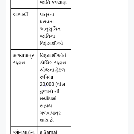
જાતિ કલ્યાણ
લાભાર્થી
પાત્રતા
ધરાવતા
અનુસુચિત
જાતિના
વિદ્યાર્થીઓ
મળવાપાત્ર
વિદ્યાર્થીઓને
સહાય
કોચિંગ સહાય
યોજના હેઠળ
રૂપિયા
20
,
000 (વીસ
હજાર) ની
મર્યાદામાં
સહાય
મળવાપાત્ર
થાય છે.
ઓનલાઈન
e Samaj