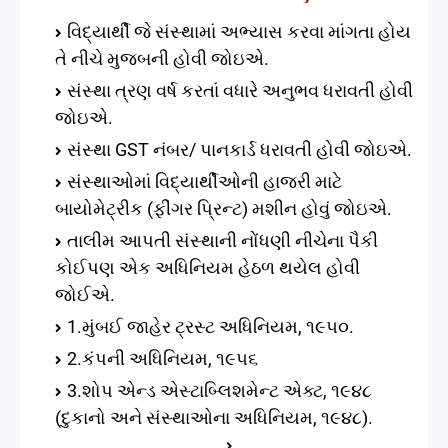
વિદ્યાર્થી જે સંસ્થામાં અભ્યાસ કરવા માંગતા હોય
તે નીચે મુજબની હોવી જોઇએ.
સંસ્થા ત્રણ વર્ષ કરતાં વધારે અનુભવ ધરાવતી હોવી
જોઇએ.
સંસ્થા GST નંબર/ પાનકાર્ડ ધરાવતી હોવી જોઇએ.
સંસ્થાઓમાં વિદ્યાર્થીઓની હાજરી માટે
બાયોમેટ્રીક (ફીંગર પ્રિન્ટ) મશીન હોવું જોઇએ.
તાલીમ આપતી સંસ્થાની નોંધણી નીચેના પૈકી
કોઈપણ એક અધિનિયમ હેઠળ થયેલ હોવી
જોઈએ.
1.મુંબઈ જાહેર ટ્રસ્ટ અધિનિયમ, ૧૯૫૦.
2.કંપની અધિનિયમ, ૧૯૫૬
3.શોપ એન્‍ડ એસ્ટાબ્લિશમેન્‍ટ એક્ટ, ૧૯૪૮
(દુકાનો અને સંસ્થાઓના અધિનિયમ, ૧૯૪૮).
.