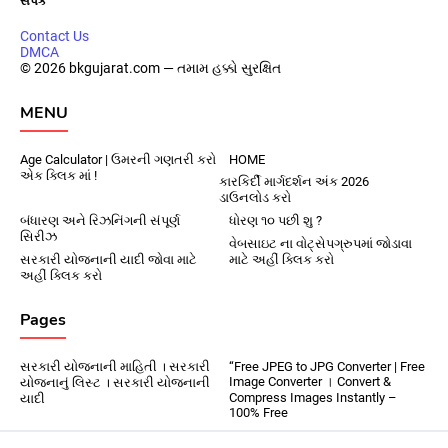
સંપર્ક
Contact Us
DMCA
© 2026 bkgujarat.com — તમામ હક્કો સુરક્ષિત
MENU
Age Calculator | ઉમરની ગણતરી કરો
HOME
એક ક્લિક માં !
કારકિર્દી માર્ગદર્શન અંક 2026
ડાઉનલોડ કરો
બંધારણ અને રિઝનિંગની સંપૂર્ણ
ધોરણ ૧૦ પછી શુ ?
સિરીઝ
વેબસાઇટ ના વોટ્સેપગ્રુપમાં જોડાવા
સરકારી યોજનાની યાદી જોવા માટે
માટે અહીં ક્લિક કરો
અહીં ક્લિક કરો
Pages
સરકારી યોજનાની માહિતી । સરકારી
“Free JPEG to JPG Converter | Free
Image Converter । Convert &
યોજનાનું લિસ્ટ । સરકારી યોજનાની
Compress Images Instantly –
યાદી
100% Free