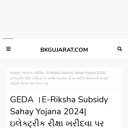
BKGUJARAT.COM
Home
જનરલ
GEDA ।E-Riksha Subsidy Sahay Yojana 2024|
ઇલેક્ટ્રીક રીક્ષા ખરીદવા પર મળશે ૫૦,૦૦૦ ની સબસીડી યોજનાની સંપુર્ણ
માહિતિ મેળવો એક ક્લિક માં
GEDA ।E-Riksha Subsidy
Sahay Yojana 2024|
ઇલેક્ટ્રીક રીક્ષા ખરીદવા પર