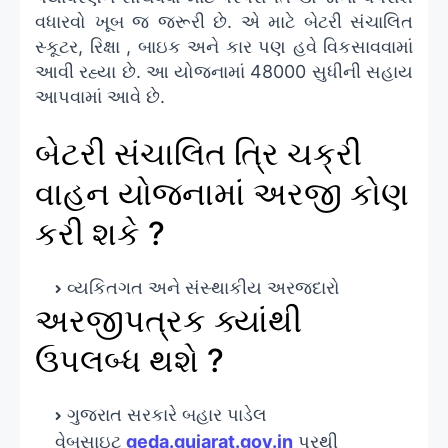
વધારવો ખૂબ જ જરૂરી છે. એ માટે બેટરી સંચાલિત
સ્કૂટર, રિક્ષા , બાઇક અને કાર પણ હવે વિકસાવવામાં
આવી રહ્યા છે. આ યોજનામાં 48000 સુધીની સહાય
આપવામાં આવે છે.
બેટરી સંચાલિત ત્રિ ચક્રી
વાહન યોજનામાં અરજી કોણ
કરી શકે ?
વ્યકિતગત અને સંસ્થાકીય અરજદારો
અરજીપત્રક ક્યાંથી
ઉપલબ્ધ થશે ?
ગુજરાત સરકારે બહાર પાડેલ
વેબસાઇટ
geda.gujarat.gov.in
પરથી