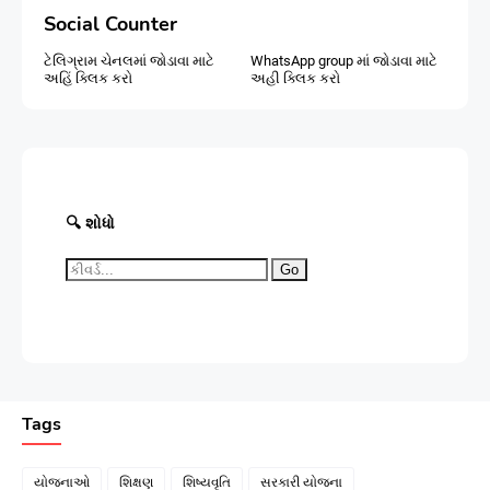
Social Counter
ટેલિગ્રામ ચેનલમાં જોડાવા માટે
WhatsApp group માં જોડાવા માટે
અહિં ક્લિક કરો
અહી ક્લિક કરો
🔍 શોધો
Go
Tags
યોજનાઓ
શિક્ષણ
શિષ્યવૃતિ
સરકારી યોજના