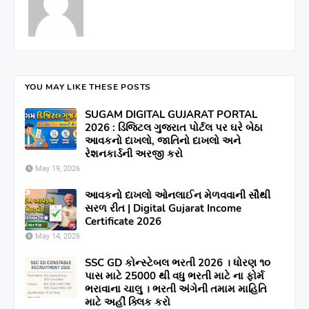
YOU MAY LIKE THESE POSTS
SUGAM DIGITAL GUJARAT PORTAL
2026 : ડિજિટલ ગુજરાત પોર્ટલ પર ઘરે બેઠા
આવકનો દાખલો, જાતિનો દાખલો અને
રેશનકાર્ડની અરજી કરો
May 19, 2026
આવકનો દાખલો ઓનલાઈન મેળવવાની સૌથી
સરળ રીત | Digital Gujarat Income
Certificate 2026
May 14, 2026
SSC GD કોન્સ્ટેબલ ભરતી 2026 । ધોરણ ૧૦
પાસ માટે 25000 થી વધુ ભરતી માટે ના ફોર્મ
ભરાવાના ચાલુ । ભરતી અંગેની તમામ માહિતિ
માટે અહીંં ક્લિક કરો