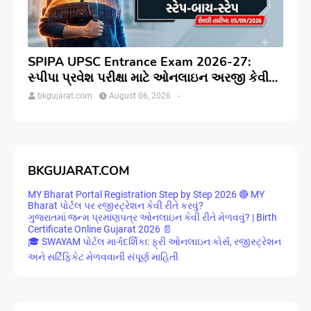
SPIPA UPSC Entrance Exam 2026-27:
સ્પીપા પ્રવેશ પરીક્ષા માટે ઓનલાઇન અરજી કેવી
રીતે કરવી? જાણો સંપૂર્ણ પ્રક્રિયા
bkgujarat.com
August 06, 2026
-
BKGUJARAT.COM
MY Bharat Portal Registration Step by Step 2026 🔴 MY
Bharat પોર્ટલ પર રજીસ્ટ્રેશન કેવી રીતે કરવું?
ગુજરાતમાં જન્મ પ્રમાણપત્ર ઓનલાઇન કેવી રીતે મેળવવું? | Birth
Certificate Online Gujarat 2026 📄
🎓 SWAYAM પોર્ટલ માર્ગદર્શિકા: ફ્રી ઓનલાઇન કોર્સ, રજીસ્ટ્રેશન
અને સર્ટિફિકેટ મેળવવાની સંપૂર્ણ માહિતી