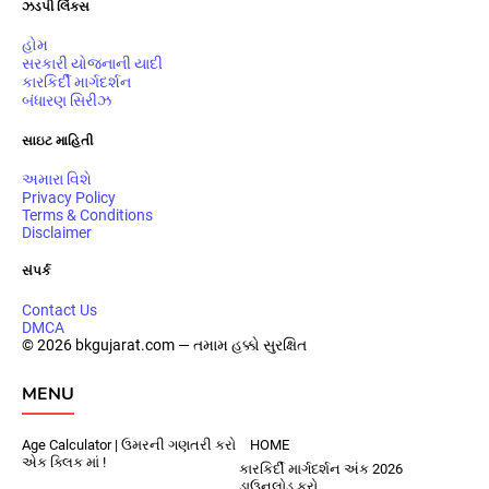
ઝડપી લિંક્સ
હોમ
સરકારી યોજનાની યાદી
કારકિર્દી માર્ગદર્શન
બંધારણ સિરીઝ
સાઇટ માહિતી
અમારા વિશે
Privacy Policy
Terms & Conditions
Disclaimer
સંપર્ક
Contact Us
DMCA
© 2026 bkgujarat.com — તમામ હક્કો સુરક્ષિત
MENU
Age Calculator | ઉમરની ગણતરી કરો
HOME
એક ક્લિક માં !
કારકિર્દી માર્ગદર્શન અંક 2026
ડાઉનલોડ કરો