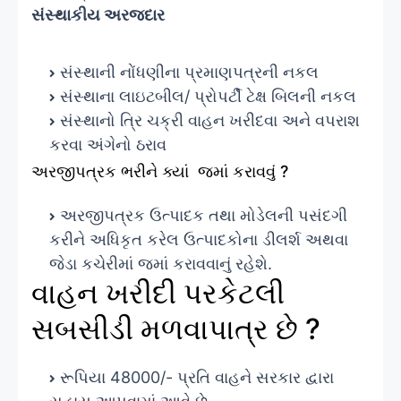
સંસ્થાકીય અરજદાર
સંસ્થાની નોંધણીના પ્રમાણપત્રની નકલ
સંસ્થાના લાઇટબીલ/ પ્રોપર્ટી ટેક્ષ બિલની નકલ
સંસ્થાનો ત્રિ ચક્રી વાહન ખરીદવા અને વપરાશ
કરવા અંગેનો ઠરાવ
અરજીપત્રક ભરીને ક્યાં જમાં કરાવવું ?
અરજીપત્રક ઉત્પાદક તથા મોડેલની પસંદગી
કરીને અધિકૃત કરેલ ઉત્પાદકોના ડીલર્શ અથવા
જેડા કચેરીમાં જમાં કરાવવાનું રહેશે.
વાહન ખરીદી પરકેટલી
સબસીડી મળવાપાત્ર છે ?
રૂપિયા 48000/- પ્રતિ વાહને સરકાર દ્વારા