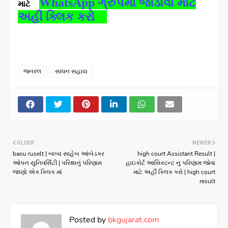
WhatsApp
ગ્રુપમાં જોડાવા માટે
માટે
અહીં ક્લિક કરો
જનરલ
સાધન સહાય
OLDER
NEWER
baou ruselt | બાબા સાહેબ આંબેડકર
high court Assistant Result |
ઓપન યુનિવર્સિટી | પરિક્ષાનું પરિણામ
હાઇકોર્ટ આસિસ્ટન્ટ નુ પરિણામ જોવા
જાણો એક ક્લિક માં
માટે અહીં ક્લિક કરો | high court
result
Posted by
bkgujarat.com