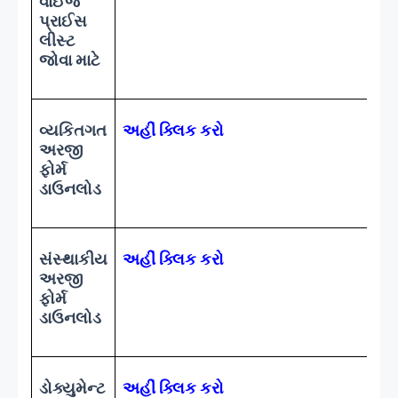
વાઈજ
પ્રાઈસ
લીસ્ટ
જોવા માટે
વ્યકિતગત
અહીં ક્લિક કરો
અરજી
ફોર્મ
ડાઉનલોડ
સંસ્થાકીય
અહીં ક્લિક કરો
અરજી
ફોર્મ
ડાઉનલોડ
ડોક્યુમેન્ટ
અહીં ક્લિક કરો