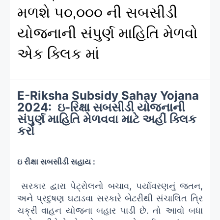
મળશે ૫૦,૦૦૦ ની સબસીડી
યોજનાની સંપુર્ણ માહિતિ મેળવો
એક ક્લિક માં
E-Riksha Subsidy Sahay Yojana
2024: ઇ-રિક્ષા સબસીડી યોજનાની
સંપુર્ણ માહિતિ મેળવવા માટે અહીં ક્લિક
કરો
ઇ રીક્ષા સબસીડી સહાય :
સરકાર દ્વારા પેટ્રોલનો બચાવ, પર્યાવરણનું જતન,
અને પ્રદુષણ ઘટાડવા સરકારે બેટરીથી સંચાલિત ત્રિ
ચક્રી વાહન યોજના બહાર પાડી છે. તો આવો બધા