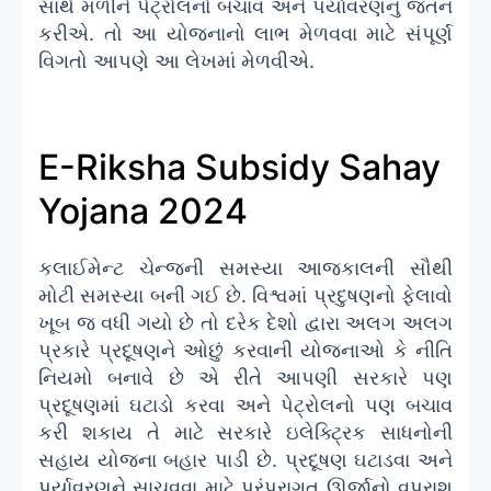
સાથે મળીને પેટ્રોલનો બચાવ અને પર્યાવરણનું જતન
કરીએ. તો આ યોજનાનો લાભ મેળવવા માટે સંપૂર્ણ
વિગતો આપણે આ લેખમાં મેળવીએ.
E-Riksha Subsidy Sahay
Yojana 2024
કલાઈમેન્ટ ચેન્જની સમસ્યા આજકાલની સૌથી
મોટી સમસ્યા બની ગઈ છે. વિશ્વમાં પ્રદુષણનો ફેલાવો
ખૂબ જ વધી ગયો છે તો દરેક દેશો દ્વારા અલગ અલગ
પ્રકારે પ્રદૂષણને ઓછું કરવાની યોજનાઓ કે નીતિ
નિયમો બનાવે છે એ રીતે આપણી સરકારે પણ
પ્રદૂષણમાં ઘટાડો કરવા અને પેટ્રોલનો પણ બચાવ
કરી શકાય તે માટે સરકારે ઇલેક્ટ્રિક સાધનોની
સહાય યોજના બહાર પાડી છે. પ્રદૂષણ ઘટાડવા અને
પર્યાવરણને સાચવવા માટે પરંપરાગત ઊર્જાનો વપરાશ