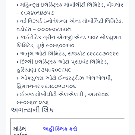
મહિન્દ્રા ઇલેક્ટ્રિક મોબીલીટી લિમિટેડ, બેંગલોર
– ૯૬૨૪૦૧૪૭૫૭
વર્ડ વિઝાર્ડ ઇનોવેશન્સ એન્ડ મોબીલિટી લિમિટેડ,
વડોદરા – ૭૭૭૯૦૪૩૨૪૧
કાઈનેટિક ગ્રીન એનર્જી એન્ડ પાવર સોલ્યુશન
લિમિટેડ, પુણે ૯૦૯૬૦૦૧૧૦
અતુલ ઓટો લિમિટેડ, રાજકોટ ૮૯૮૮૮૭૦૯૯૯
દિલ્લી ઇલેક્ટ્રિક ઓટો પ્રાઇવેટ લિમિટેડ,
હરિયાણા ૯૩૫૦૨૦૯૬૫૯
ઓક્યુલસ ઓટો ઈન્ડસ્ટ્રીઝ એલએલપી,
હિંમતનગર ૯૬૩૮૭૨૭૫૭૬
ઈબજ મોબીલીટી એલએલપી , અમદાવાદ
૯૯૦૯૬૦૧૨૩૬
અગત્યની લિંક
મોડેલ
અહી ક્લિક કરો