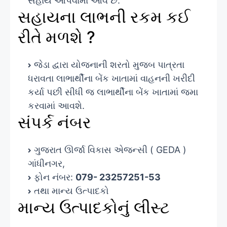
સહાય આપવામાં આવે છે.
સહાયના લાભની રકમ કઈ
રીતે મળશે ?
જેડા દ્વારા યોજનાની શરતો મુજબ પાત્રતા
ધરાવતા લાભાર્થીના બેંક ખાતામાં વાહનની ખરીદી
કર્યા પછી સીધી જ લાભાર્થીના બેંક ખાતામાં જમા
કરવામાં આવશે.
સંપર્ક નંબર
ગુજરાત ઊર્જા વિકાસ એજન્સી ( GEDA )
ગાંધીનગર,
ફોન નંબર:
079- 23257251-53
તથા માન્ય ઉત્પાદકો
માન્ય ઉત્પાદકોનું લીસ્ટ