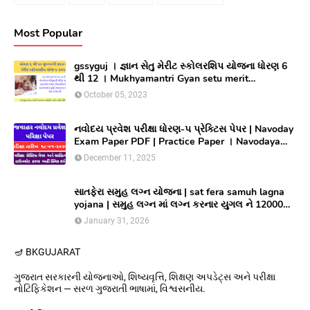
Most Popular
gssyguj । જ્ઞાન સેતુ મેરીટ સ્કોલરશિપ યોજના ધોરણ 6
થી 12 । Mukhyamantri Gyan setu merit
Scholarship yojana 2023 ।સીલેક્ટ થયેલ વિધાર્થીઓ
October 05, 2023
લાભ મેળવવા માટે ઓનલાઇન અરજી કરો
નવોદય પ્રવેશ પરીક્ષા ધોરણ-૫ પ્રેક્ટિસ પેપર | Navoday
Exam Paper PDF | Practice Paper । Navodaya
Old paper NMMS OLD PAPER
December 11, 2025
સાતફેરા સમુહ લગ્ન યોજના | sat fera samuh lagna
yojana | સમુહ લગ્ન માં લગ્ન કરનાર યુગલ ને 12000
અને આયોજક સંસ્થાને યુગલ દિઠ ૩૦૦૦૦/ ની સહાય
January 31, 2026
આપતી યોજના
🪔 BK
GUJARAT
ગુજરાત સરકારની યોજનાઓ, શિષ્યવૃત્તિ, શિક્ષણ અપડેટ્સ અને પરીક્ષા
નોટિફિકેશન — સરળ ગુજરાતી ભાષામાં, વિશ્વસનીય.