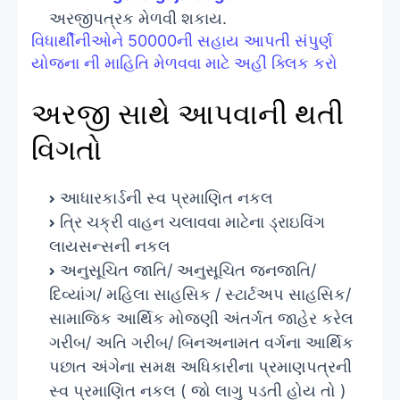
અરજીપત્રક મેળવી શકાય.
વિધાર્થીનીઓને 50000ની સહાય આપતી સંપુર્ણ
યોજના ની માહિતિ મેળવવા માટે અહીં ક્લિક કરો
અરજી સાથે આપવાની થતી
વિગતો
આધારકાર્ડની સ્વ પ્રમાણિત નકલ
ત્રિ ચક્રી વાહન ચલાવવા માટેના ડ્રાઇવિંગ
લાયસન્સની નકલ
અનુસૂચિત જાતિ/ અનુસૂચિત જનજાતિ/
દિવ્યાંગ/ મહિલા સાહસિક / સ્ટાર્ટઅપ સાહસિક/
સામાજિક આર્થિક મોજણી અંતર્ગત જાહેર કરેલ
ગરીબ/ અતિ ગરીબ/ બિનઅનામત વર્ગના આર્થિક
પછાત અંગેના સમક્ષ અધિકારીના પ્રમાણપત્રની
સ્વ પ્રમાણિત નકલ ( જો લાગુ પડતી હોય તો )