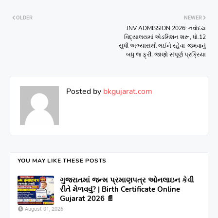
OLDER
NEWER
JNV ADMISSION 2026: નવોદય
વિદ્યાલયમાં એડમિશન શરૂ, ધો.12
સુધી અભ્યાસથી લઈને રહેવા-જમવાનું
બધુ જ ફ્રી; જાણો સંપૂર્ણ પ્રક્રિયા
Posted by
bkgujarat.com
YOU MAY LIKE THESE POSTS
ગુજરાતમાં જન્મ પ્રમાણપત્ર ઓનલાઇન કેવી
રીતે મેળવવું? | Birth Certificate Online
Gujarat 2026 📄
August 01, 2026