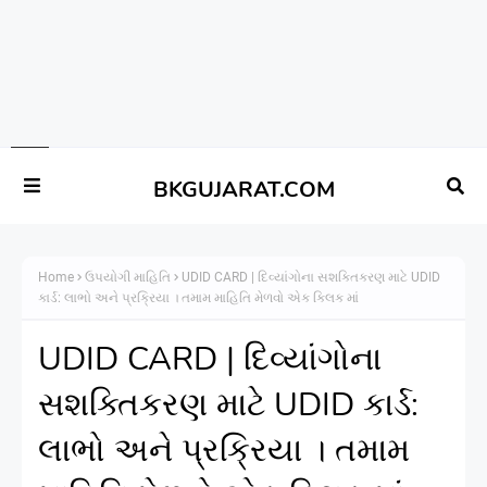
BKGUJARAT.COM
Home
ઉપયોગી માહિતિ
UDID CARD | દિવ્યાંગોના સશક્તિકરણ માટે UDID
કાર્ડ: લાભો અને પ્રક્રિયા । તમામ માહિતિ મેળવો એક ક્લિક માં
UDID CARD | દિવ્યાંગોના
સશક્તિકરણ માટે UDID કાર્ડ:
લાભો અને પ્રક્રિયા । તમામ