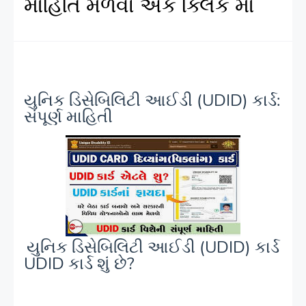
માહિતિ મેળવો એક ક્લિક માં
યુનિક ડિસેબિલિટી આઈડી (UDID) કાર્ડ:
સંપૂર્ણ માહિતી
યુનિક ડિસેબિલિટી આઈડી (UDID) કાર્ડ
UDID કાર્ડ શું છે?