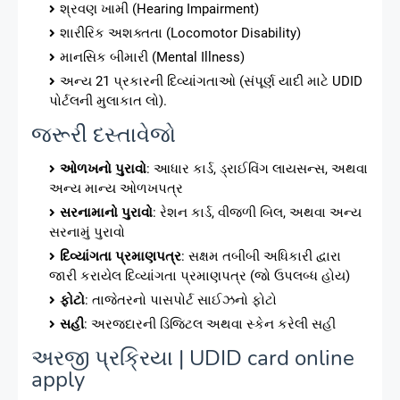
શ્રવણ ખામી (Hearing Impairment)
શારીરિક અશક્તતા (Locomotor Disability)
માનસિક બીમારી (Mental Illness)
અન્ય 21 પ્રકારની દિવ્યાંગતાઓ (સંપૂર્ણ યાદી માટે UDID
પોર્ટલની મુલાકાત લો).
જરૂરી દસ્તાવેજો
ઓળખનો પુરાવો
: આધાર કાર્ડ, ડ્રાઈવિંગ લાયસન્સ, અથવા
અન્ય માન્ય ઓળખપત્ર
સરનામાનો પુરાવો
: રેશન કાર્ડ, વીજળી બિલ, અથવા અન્ય
સરનામું પુરાવો
દિવ્યાંગતા પ્રમાણપત્ર
: સક્ષમ તબીબી અધિકારી દ્વારા
જારી કરાયેલ દિવ્યાંગતા પ્રમાણપત્ર (જો ઉપલબ્ધ હોય)
ફોટો
: તાજેતરનો પાસપોર્ટ સાઈઝનો ફોટો
સહી
: અરજદારની ડિજિટલ અથવા સ્કેન કરેલી સહી
અરજી પ્રક્રિયા | UDID card online
apply