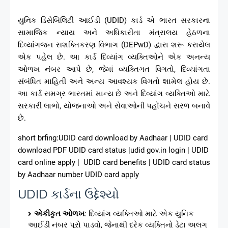
યુનિક ડિસેબિલિટી આઈડી (UDID) કાર્ડ એ ભારત સરકારના
સામાજિક ન્યાય અને અધિકારીતા મંત્રાલય હેઠળના
દિવ્યાંગજન સશક્તિકરણ વિભાગ (DEPwD) દ્વારા શરૂ કરાયેલ
એક પહેલ છે. આ કાર્ડ દિવ્યાંગ વ્યક્તિઓને એક અનન્ય
ઓળખ નંબર આપે છે, જેમાં વ્યક્તિગત વિગતો, દિવ્યાંગતા
સંબંધિત માહિતી અને અન્ય આવશ્યક વિગતો શામેલ હોય છે.
આ કાર્ડ સમગ્ર ભારતમાં માન્ય છે અને દિવ્યાંગ વ્યક્તિઓ માટે
સરકારી લાભો, યોજનાઓ અને સેવાઓની પહોંચને સરળ બનાવે
છે.
short brfing:UDID card download by Aadhaar | UDID card
download PDF UDID card status |udid gov.in login | UDID
card online apply | UDID card benefits | UDID card status
by Aadhaar number UDID card apply
UDID કાર્ડના ઉદ્દેશ્યો
એકીકૃત ઓળખ
: દિવ્યાંગ વ્યક્તિઓ માટે એક યુનિક
આઈડી નંબર પૂરો પાડવો, જેનાથી દરેક વ્યક્તિનો ડેટા અલગ