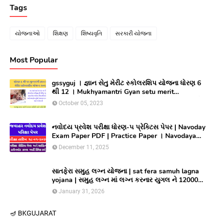
Tags
યોજનાઓ
શિક્ષણ
શિષ્યવૃતિ
સરકારી યોજના
Most Popular
gssyguj । જ્ઞાન સેતુ મેરીટ સ્કોલરશિપ યોજના ધોરણ 6
થી 12 । Mukhyamantri Gyan setu merit
Scholarship yojana 2023 ।સીલેક્ટ થયેલ વિધાર્થીઓ
October 05, 2023
લાભ મેળવવા માટે ઓનલાઇન અરજી કરો
નવોદય પ્રવેશ પરીક્ષા ધોરણ-૫ પ્રેક્ટિસ પેપર | Navoday
Exam Paper PDF | Practice Paper । Navodaya
Old paper NMMS OLD PAPER
December 11, 2025
સાતફેરા સમુહ લગ્ન યોજના | sat fera samuh lagna
yojana | સમુહ લગ્ન માં લગ્ન કરનાર યુગલ ને 12000
અને આયોજક સંસ્થાને યુગલ દિઠ ૩૦૦૦૦/ ની સહાય
January 31, 2026
આપતી યોજના
🪔 BK
GUJARAT