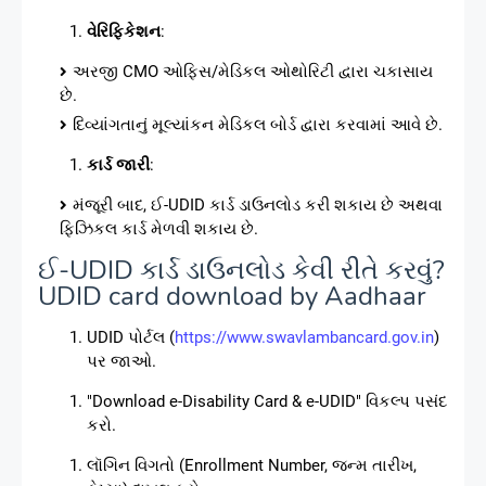
વેરિફિકેશન
:
અરજી CMO ઓફિસ/મેડિકલ ઓથોરિટી દ્વારા ચકાસાય
છે.
દિવ્યાંગતાનું મૂલ્યાંકન મેડિકલ બોર્ડ દ્વારા કરવામાં આવે છે.
કાર્ડ જારી
:
મંજૂરી બાદ, ઈ-UDID કાર્ડ ડાઉનલોડ કરી શકાય છે અથવા
ફિઝિકલ કાર્ડ મેળવી શકાય છે.
ઈ-UDID કાર્ડ ડાઉનલોડ કેવી રીતે કરવું?
UDID card download by Aadhaar
UDID પોર્ટલ (
https://www.swavlambancard.gov.in
)
પર જાઓ.
"Download e-Disability Card & e-UDID" વિકલ્પ પસંદ
કરો.
લૉગિન વિગતો (Enrollment Number, જન્મ તારીખ,