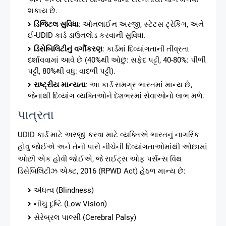
શકાય છે.
ડિજિટલ સુવિધા
: ઓનલાઈન અરજી, સ્ટેટસ ટ્રેકિંગ, અને
ઈ-UDID કાર્ડ ડાઉનલોડ કરવાની સુવિધા.
ડિસેબિલિટીનું વર્ગીકરણ
: કાર્ડમાં દિવ્યાંગતાની તીવ્રતા
દર્શાવવામાં આવે છે (40%થી ઓછું: સફેદ પટ્ટી, 40-80%: પીળી
પટ્ટી, 80%થી વધુ: વાદળી પટ્ટી).
રાષ્ટ્રીય માન્યતા
: આ કાર્ડ સમગ્ર ભારતમાં માન્ય છે,
જેનાથી દિવ્યાંગ વ્યક્તિઓને દેશભરમાં સેવાઓનો લાભ મળે.
પાત્રતા
UDID કાર્ડ માટે અરજી કરવા માટે વ્યક્તિએ ભારતનું નાગરિક
હોવું જોઈએ અને તેની પાસે નીચેની દિવ્યાંગતાઓમાંથી ઓછામાં
ઓછી એક હોવી જોઈએ, જે રાઈટ્સ ઓફ પર્સન્સ વિથ
ડિસેબિલિટીઝ એક્ટ, 2016 (RPWD Act) હેઠળ માન્ય છે:
અંધત્વ (Blindness)
નીચું દૃષ્ટિ (Low Vision)
સેરેબ્રલ પાલ્સી (Cerebral Palsy)