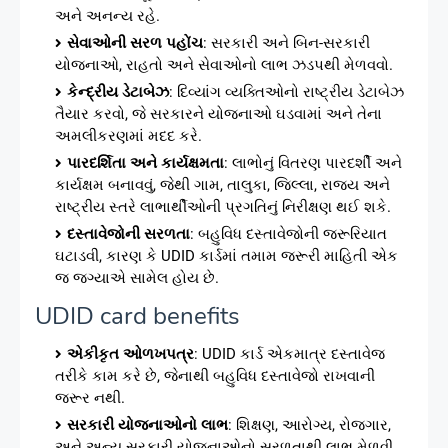
અને અનન્ય રહે.
સેવાઓની સરળ પહોંચ
: સરકારી અને બિન-સરકારી
યોજનાઓ, રાહતો અને સેવાઓનો લાભ ઝડપથી મેળવવો.
કેન્દ્રીય ડેટાબેઝ
: દિવ્યાંગ વ્યક્તિઓનો રાષ્ટ્રીય ડેટાબેઝ
તૈયાર કરવો, જે સરકારને યોજનાઓ ઘડવામાં અને તેના
અમલીકરણમાં મદદ કરે.
પારદર્શિતા અને કાર્યક્ષમતા
: લાભોનું વિતરણ પારદર્શી અને
કાર્યક્ષમ બનાવવું, જેથી ગામ, તાલુકા, જિલ્લા, રાજ્ય અને
રાષ્ટ્રીય સ્તરે લાભાર્થીઓની પ્રગતિનું નિરીક્ષણ થઈ શકે.
દસ્તાવેજોની સરળતા
: બહુવિધ દસ્તાવેજોની જરૂરિયાત
ઘટાડવી, કારણ કે UDID કાર્ડમાં તમામ જરૂરી માહિતી એક
જ જગ્યાએ સામેલ હોય છે.
UDID card benefits
એકીકૃત ઓળખપત્ર
: UDID કાર્ડ એકમાત્ર દસ્તાવેજ
તરીકે કામ કરે છે, જેનાથી બહુવિધ દસ્તાવેજો રાખવાની
જરૂર નથી.
સરકારી યોજનાઓનો લાભ
: શિક્ષણ, આરોગ્ય, રોજગાર,
અને અન્ય સરકારી યોજનાઓનો સરળતાથી લાભ મેળવી