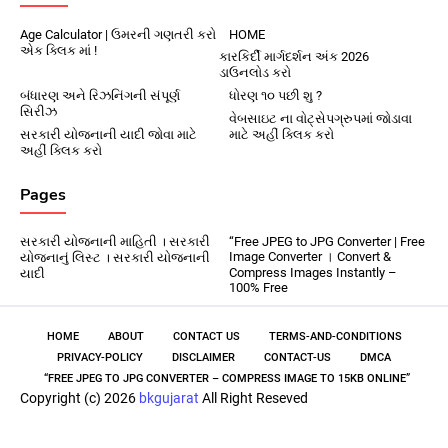
Age Calculator | ઉમરની ગણતરી કરો
HOME
એક ક્લિક માં !
કારકિર્દી માર્ગદર્શન અંક 2026
ડાઉનલોડ કરો
બંધારણ અને રિઝનિંગની સંપૂર્ણ
ધોરણ ૧૦ પછી શુ ?
સિરીઝ
વેબસાઇટ ના વોટ્સેપગ્રુપમાં જોડાવા
સરકારી યોજનાની યાદી જોવા માટે
માટે અહીં ક્લિક કરો
અહીં ક્લિક કરો
Pages
સરકારી યોજનાની માહિતી । સરકારી
“Free JPEG to JPG Converter | Free
Image Converter । Convert &
યોજનાનું લિસ્ટ । સરકારી યોજનાની
Compress Images Instantly –
યાદી
100% Free
HOME
ABOUT
CONTACT US
TERMS-AND-CONDITIONS
PRIVACY-POLICY
DISCLAIMER
CONTACT-US
DMCA
“FREE JPEG TO JPG CONVERTER – COMPRESS IMAGE TO 15KB ONLINE”
Copyright (c) 2026
bkgujarat
All Right Reseved