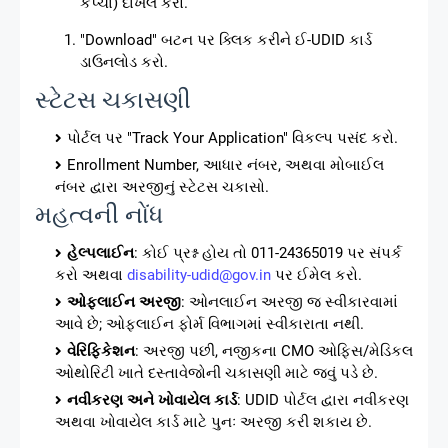
કેપ્ચા) દાખલ કરો.
"Download" બટન પર ક્લિક કરીને ઈ-UDID કાર્ડ
ડાઉનલોડ કરો.
સ્ટેટસ ચકાસણી
પોર્ટલ પર "Track Your Application" વિકલ્પ પસંદ કરો.
Enrollment Number, આધાર નંબર, અથવા મોબાઈલ
નંબર દ્વારા અરજીનું સ્ટેટસ ચકાસો.
મહત્વની નોંધ
હેલ્પલાઈન
: કોઈ પ્રશ્ન હોય તો 011-24365019 પર સંપર્ક
કરો અથવા
disability-udid@gov.in
પર ઈમેલ કરો.
ઓફલાઈન અરજી
: ઓનલાઈન અરજી જ સ્વીકારવામાં
આવે છે; ઓફલાઈન ફોર્મ વિભાગમાં સ્વીકારાતા નથી.
વેરિફિકેશન
: અરજી પછી, નજીકના CMO ઓફિસ/મેડિકલ
ઓથોરિટી ખાતે દસ્તાવેજોની ચકાસણી માટે જવું પડે છે.
નવીકરણ અને ખોવાયેલ કાર્ડ
: UDID પોર્ટલ દ્વારા નવીકરણ
અથવા ખોવાયેલ કાર્ડ માટે પુનઃ અરજી કરી શકાય છે.