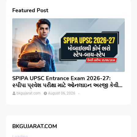
Featured Post
SPIPA UPSC Entrance Exam 2026-27:
સ્પીપા પ્રવેશ પરીક્ષા માટે ઓનલાઇન અરજી કેવી
રીતે કરવી? જાણો સંપૂર્ણ પ્રક્રિયા
bkgujarat.com
August 06, 2026
-
BKGUJARAT.COM
Loading...