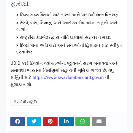
ફાયદા
દિવ્યાંગ વ્યક્તિઓ માટે સરળ અને પારદર્શી લાભ વિતરણ.
રેલવે, બસ, શિક્ષણ, અને આરોગ્ય સેવાઓમાં રાહતો અને
લાભો.
રાષ્ટ્રીય ડેટાબેઝ દ્વારા નીતિ ઘડવામાં સરકારને મદદ.
દિવ્યાંગોના અધિકારો અને સેવાઓની હિમાયત માટે સ્વીકૃત
દસ્તાવેજ.
UDID કાર્ડ દિવ્યાંગ વ્યક્તિઓના જીવનને સરળ બનાવવા અને
સમાવેશી ભારતના નિર્માણમાં મહત્વની ભૂમિકા ભજવે છે. વધુ
માહિતી માટે
https://www.swavlambancard.gov.in
ની
મુલાકાત લો.
ઉપયોગી માહિતિ