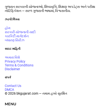
ગુજરાત સરકારની યોજનાઓ, શિષ્યવૃત્તિ, શિક્ષણ અપડેટ્સ અને પરીક્ષા
નોટિફિકેશન — સરળ ગુજરાતી ભાષામાં, વિશ્વસનીય.
ઝડપી લિંક્સ
હોમ
સરકારી યોજનાની યાદી
કારકિર્દી માર્ગદર્શન
બંધારણ સિરીઝ
સાઇટ માહિતી
અમારા વિશે
Privacy Policy
Terms & Conditions
Disclaimer
સંપર્ક
Contact Us
DMCA
© 2026 bkgujarat.com — તમામ હક્કો સુરક્ષિત
MENU