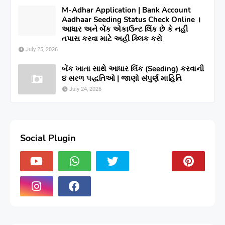
M-Adhar Application | Bank Account
Aadhaar Seeding Status Check Online ।
આધાર અને બેંક એકાઉન્ટ લિંક છે કે નહી
તપાસ કરવા માટે અહીં ક્લિક કરો
July 25, 2026
બેંક ખાતા સાથે આધાર લિંક (Seeding) કરવાની
૪ સરળ પદ્ધતિઓ | જાણો સંપુર્ણ માહિતિ
July 24, 2026
Social Plugin