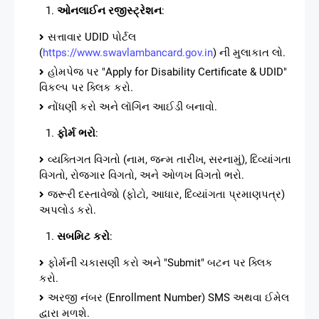
ઓનલાઈન રજીસ્ટ્રેશન
:
સત્તાવાર UDID પોર્ટલ
(
https://www.swavlambancard.gov.in
) ની મુલાકાત લો.
હોમપેજ પર "Apply for Disability Certificate & UDID"
વિકલ્પ પર ક્લિક કરો.
નોંધણી કરો અને લૉગિન આઈડી બનાવો.
ફોર્મ ભરો
:
વ્યક્તિગત વિગતો (નામ, જન્મ તારીખ, સરનામું), દિવ્યાંગતા
વિગતો, રોજગાર વિગતો, અને ઓળખ વિગતો ભરો.
જરૂરી દસ્તાવેજો (ફોટો, આધાર, દિવ્યાંગતા પ્રમાણપત્ર)
અપલોડ કરો.
સબમિટ કરો
:
ફોર્મની ચકાસણી કરો અને "Submit" બટન પર ક્લિક
કરો.
અરજી નંબર (Enrollment Number) SMS અથવા ઈમેલ
દ્વારા મળશે.