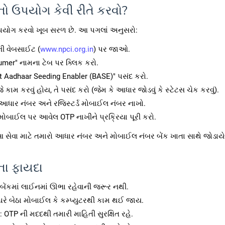
ો ઉપયોગ કેવી રીતે કરવો?
પયોગ કરવો ખૂબ સરળ છે. આ પગલાં અનુસરો:
ી વેબસાઈટ (
www.npci.org.in
) પર જાઓ.
mer" નામના ટેબ પર ક્લિક કરો.
t Aadhaar Seeding Enabler (BASE)" પસંદ કરો.
ે કામ કરવું હોય, તે પસંદ કરો (જેમ કે આધાર જોડવું કે સ્ટેટસ ચેક કરવું).
આધાર નંબર અને રજિસ્ટર્ડ મોબાઈલ નંબર નાખો.
મોબાઈલ પર આવેલ OTP નાખીને પ્રક્રિયા પૂરી કરો.
આ સેવા માટે તમારો આધાર નંબર અને મોબાઈલ નંબર બેંક ખાતા સાથે જોડાય
ા ફાયદા
 બેંકમાં લાઈનમાં ઊભા રહેવાની જરૂર નથી.
 ઘરે બેઠા મોબાઈલ કે કમ્પ્યુટરથી કામ થઈ જાય.
: OTP ની મદદથી તમારી માહિતી સુરક્ષિત રહે.