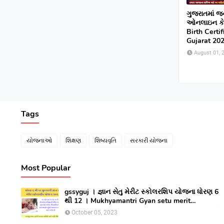
ગુજરાતમાં જ
ઓનલાઇન કેવી
Birth Certi
Gujarat 202
August 01, 
Tags
યોજનાઓ
શિક્ષણ
શિષ્યવૃતિ
સરકારી યોજના
Most Popular
gssyguj । જ્ઞાન સેતુ મેરીટ સ્કોલરશિપ યોજના ધોરણ 6
થી 12 । Mukhyamantri Gyan setu merit
Scholarship yojana 2023 ।સીલેક્ટ થયેલ વિધાર્થીઓ
October 05, 2023
લાભ મેળવવા માટે ઓનલાઇન અરજી કરો