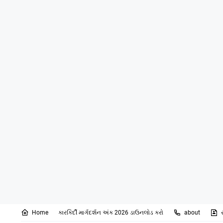
Home
કારકિર્દી માર્ગદર્શન અંક 2026 ડાઉનલોડ કરો
about