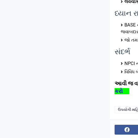
લવચી
ધ્યાન 
BASE ન
જવાબદાર
જો તમા
સંદર્ભ
NPCI ન
વિવિધ 
આવી જ વધુ
કરો
ઉપયોગી માહ