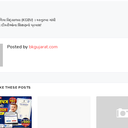
ાલિકા વિદ્યાલય (KGBV) । કસ્તુરબા ગાંધી
 દીકરીઓના શિક્ષણનો પ્રકાશ!
Posted by
bkgujarat.com
IKE THESE POSTS