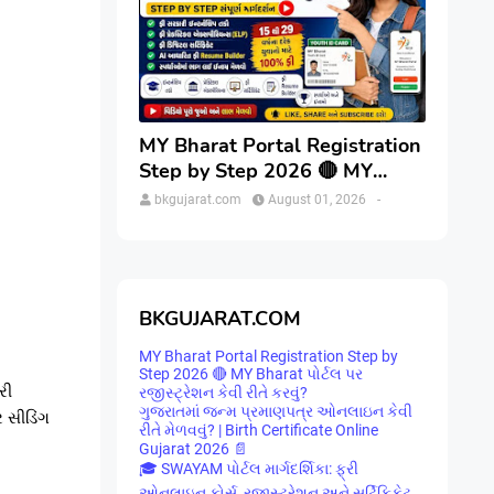
MY Bharat Portal Registration
Step by Step 2026 🔴 MY
Bharat પોર્ટલ પર રજીસ્ટ્રેશન કેવી
bkgujarat.com
August 01, 2026
-
રીતે કરવું?
BKGUJARAT.COM
MY Bharat Portal Registration Step by
Step 2026 🔴 MY Bharat પોર્ટલ પર
રી
રજીસ્ટ્રેશન કેવી રીતે કરવું?
ગુજરાતમાં જન્મ પ્રમાણપત્ર ઓનલાઇન કેવી
 સીડિંગ
રીતે મેળવવું? | Birth Certificate Online
Gujarat 2026 📄
🎓 SWAYAM પોર્ટલ માર્ગદર્શિકા: ફ્રી
ઓનલાઇન કોર્સ, રજીસ્ટ્રેશન અને સર્ટિફિકેટ