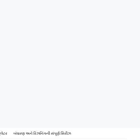
ુલેટર
બંધારણ અને રિઝનિંગની સંપૂર્ણ સિરીઝ