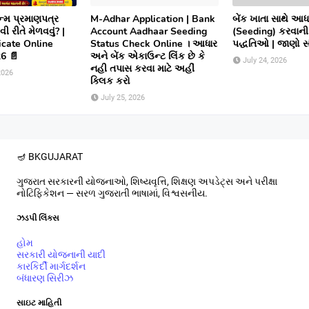
ન્મ પ્રમાણપત્ર
M-Adhar Application | Bank
બેંક ખાતા સાથે આધ
 રીતે મેળવવું? |
Account Aadhaar Seeding
(Seeding) કરવાન
ficate Online
Status Check Online । આધાર
પદ્ધતિઓ | જાણો સંપ
6 📄
અને બેંક એકાઉન્ટ લિંક છે કે
July 24, 2026
નહી તપાસ કરવા માટે અહીં
2026
ક્લિક કરો
July 25, 2026
🪔 BK
GUJARAT
ગુજરાત સરકારની યોજનાઓ, શિષ્યવૃત્તિ, શિક્ષણ અપડેટ્સ અને પરીક્ષા
નોટિફિકેશન — સરળ ગુજરાતી ભાષામાં, વિશ્વસનીય.
ઝડપી લિંક્સ
હોમ
સરકારી યોજનાની યાદી
કારકિર્દી માર્ગદર્શન
બંધારણ સિરીઝ
સાઇટ માહિતી