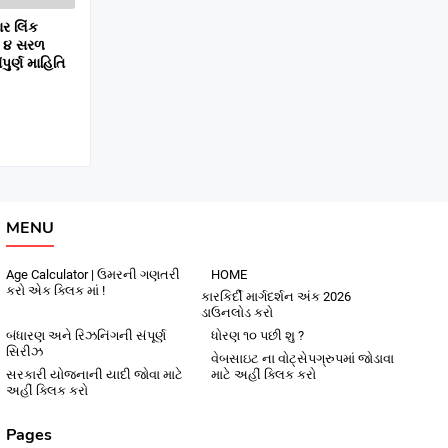
ાર લિંક
ી ૪ સરળ
ુર્ણ માહિતિ
MENU
Age Calculator | ઉમરની ગણતરી
HOME
કરો એક ક્લિક માં !
કારકિર્દી માર્ગદર્શન અંક 2026
ડાઉનલોડ કરો
બંધારણ અને રિઝનિંગની સંપૂર્ણ
ધોરણ ૧૦ પછી શુ ?
સિરીઝ
વેબસાઇટ ના વોટ્સેપગ્રુપમાં જોડાવા
સરકારી યોજનાની યાદી જોવા માટે
માટે અહીં ક્લિક કરો
અહીં ક્લિક કરો
Pages