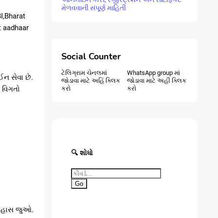
મેળવવાની સંપૂર્ણ માહિતી
I,Bharat
t aadhaar
Social Counter
ટેલિગ્રામ ચેનલમાં
WhatsApp group માં
ન સેવા છે.
જોડાવા માટે અહિં ક્લિક
જોડાવા માટે અહી ક્લિક
ી વિગતો
કરો
કરો
🔍 શોધો
Go
તિહાસ જુઓ.