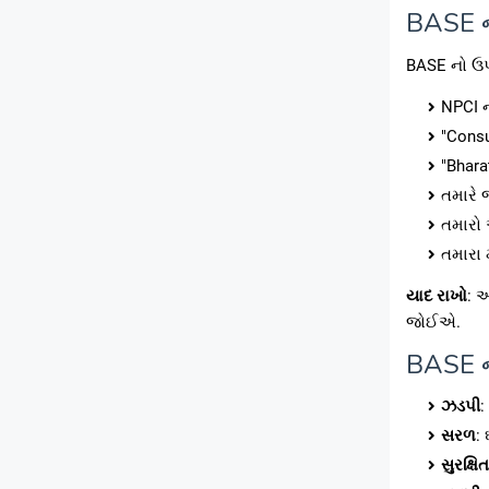
BASE ન
BASE નો ઉ
NPCI ન
"Consu
"Bhara
તમારે જ
તમારો 
તમારા 
યાદ રાખો
: 
જોઈએ.
BASE ન
ઝડપી
:
સરળ
:
સુરક્ષિત