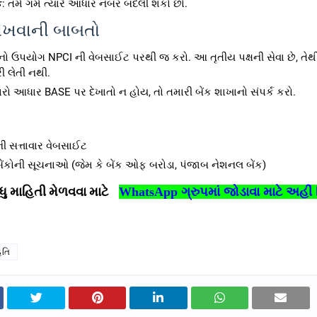
ક
: તમે ગમે ત્યારે આધાર નંબર બદલી શકો છો.
રાખવાની બાબતો
ો ઉપયોગ NPCI ની વેબસાઈટ પરથી જ કરો. આ તૃતીય પક્ષની સેવા છે, તેથી 
ી લેતી નથી.
રો આધાર BASE પર દેખાતો ન હોય, તો તમારી બેંક શાખાનો સંપર્ક કરો.
ી સત્તાવાર વેબસાઈટ
બેંકોની સૂચનાઓ (જેમ કે બેંક ઓફ બરોડા, પંજાબ નેશનલ બેંક)
 માહિતી મેળવવા માટે
WhatsApp
ગ્રુપમાં જોડાવા માટે અહીં
િતિ