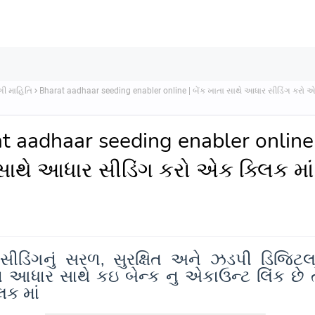
ી માહિતિ
Bharat aadhaar seeding enabler online | બેંક ખાતા સાથે આધાર સીડિંગ કરો એક
t aadhaar seeding enabler online |
સાથે આધાર સીડિંગ કરો એક ક્લિક માં
ીડિંગનું સરળ, સુરક્ષિત અને ઝડપી ડિજિટલ 
ધાર સાથે કઇ બેન્ક નુ એકાઉન્ટ લિંક છે 
િક માં