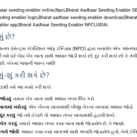
aar seeding enabler online,Npci,Bharat Aadhaar Seeding Enabler SB
eding enabler login,Bharat aadhaar seeding enabler download,Bhara
abler app,Bharat Aadhaar Seeding Enabler NPCI,UIDAI
ં છે?
નલ પેમેન્ટ્સ કોર્પોરેશન ઓફ ઈન્ડિયા (NPCI) દ્વારા બનાવેલ એક ઓનલાઈ
મે ઘરે બેઠા બેંક ખાતા સાથે આધાર જોડી શકો છો, દૂર કરી શકો છો કે તેન
છો. બેંકમાં જવાની જરૂર નથી!
ં-શું કરી શકે છે?
દથી તમે આ કામો કરી શકો
ોડવું
: તમારા બેંક ખાતા સાથે આધાર નંબર લિંક કરો.
ાતામાં ખસેડવું
: એક બેંકના ખાતામાંથી બીજી બેંકના ખાતામાં આધાર જોડો.
ૂર કરવું
: જો તમે ઈચ્છો તો આધાર નંબર ખાતામાંથી હટાવી શકો.
ચેક કરવું
: તમારો આધાર નંબર કયા ખાતા સાથે જોડાયેલ છે, તે જાણો.
િગતો જોવી
: આધાર કયા-કયા ખાતાઓ સાથે અગાઉ જોડાયેલ હતો, તેનો ઈ