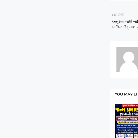
OLDER
કસ્તુરબા ગાંધી બ
બાલિકા વિદ્યાલય
YOU MAY L