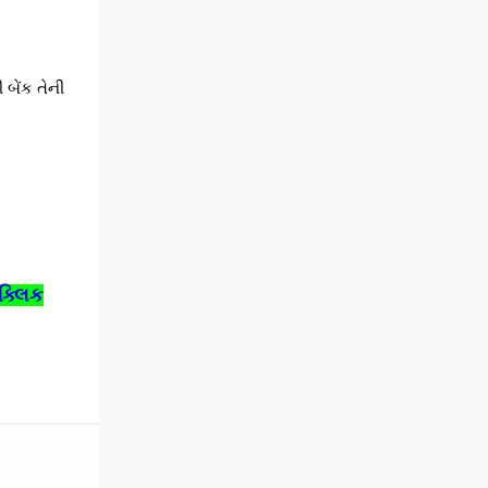
બેંક તેની
 ક્લિક