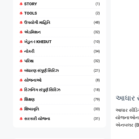
STORY
(1)
TOOLS
(2)
ઉપયોગી માહિતિ
(48)
એડમિશન
(32)
ખેડુત-I KHEDUT
(10)
નોકરી
(34)
પરિક્ષા
(32)
બંધારણ સંપુર્ણ સિરિઝ
(21)
યોજનાઓ
(8)
રિઝનિંગ સંપુર્ણ સિરિઝ
(18)
આધાર સી
શિક્ષણ
(79)
શિષ્યવૃતિ
(33)
આધાર સીડિં
યોજનાઓના પ
સરકારી યોજના
(31)
એનબલર (BAS