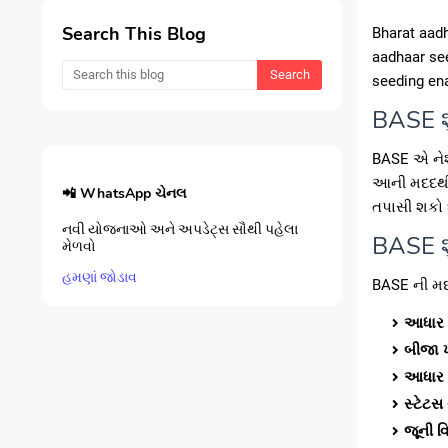
Search This Blog
Bharat aadh
aadhaar se
seeding en
BASE શુ
BASE એ નેશ
આની મદદથી ત
📲 WhatsApp ચેનલ
તપાસી શકો 
નવી યોજનાઓ અને અપડેટ્સ સૌથી પહેલા
BASE શુ
મેળવો
હમણાં જોડાવ
BASE ની મદ
આધાર જ
બીજા ખ
આધાર દ
સ્ટેટસ 
જૂની વ