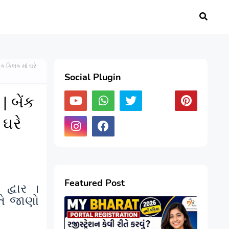
 ક્લિક માં ઘરે
Social Plugin
 બેંક
 ઘરે
Featured Post
દ્વાર ।
તે જાણો