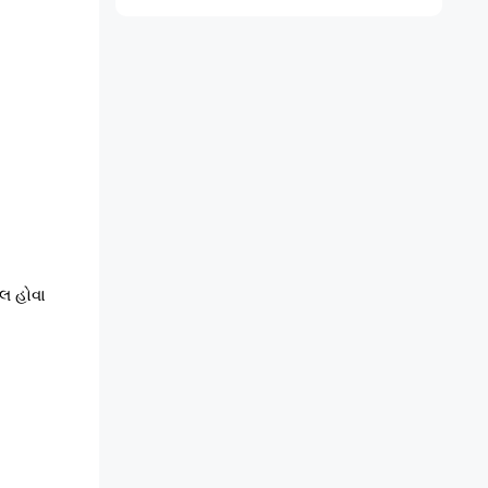
ેલ હોવા