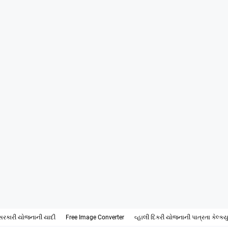
સરકારી યોજનાની યાદી
Free Image Converter
વ્હાલી દિકરી યોજનાની પાત્રતા કેલ્ક્ય