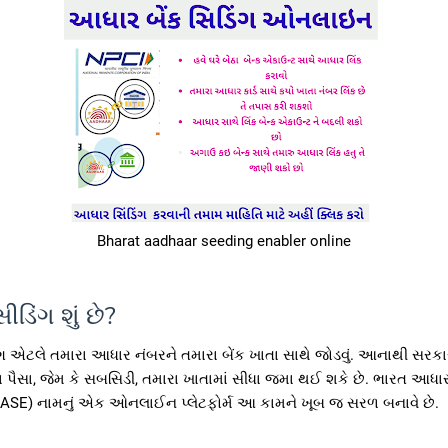
Bharat aadhaar seeding enabler online
ડિંગ શું છે?
ગ એટલે તમારા આધાર નંબરને તમારા બેંક ખાતા સાથે જોડવું. આનાથી સરકા
ૈસા, જેમ કે સબસિડી, તમારા ખાતામાં સીધા જમા થઈ શકે છે. ભારત આધાર
E) નામનું એક ઓનલાઈન પ્લેટફોર્મ આ કામને ખૂબ જ સરળ બનાવે છે.