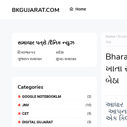
BKGUJARAT.COM
Home
Home
ઉપયોગ
સમાચાર પત્રો /દૈનિક ન્યુઝ
બેઠા
દિવ્યભાસ્કર
સંદેશ
Bhara
ગુજરાત સમાચાર
મુંબઇ સમાચાર
ખાતા 
બેઠા
Categories
GOOGLE NOTEBOOKLM
(2)
આધાર સ
JNV
(10)
આપના આ
CET
(5)
એક ક્લ
DIGITAL GUJARAT
(3)