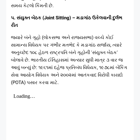
સમય કેટલો કિંમતી છે.
૫. સંયુક્ત બેઠક (Joint Sitting) – મડાગાંઠ ઉકેલવાની દુર્લભ
રીત
જ્યારે બંને ગૃહો (લોકસભા અને રાજ્યસભા) વચ્ચે કોઈ
સામાન્ય વિધેયક પર ગંભીર મતભેદ કે મડાગાંઠ સર્જાય, ત્યારે
અનુચ્છેદ ૧૦૮ હેઠળ રાષ્ટ્રપતિ બંને ગૃહોની 'સંયુક્ત બેઠક'
બોલાવે છે. ભારતીય ઈતિહાસમાં અત્યાર સુધી માત્ર ૩ વાર જ
આવું બન્યું છે: ૧૯૬૧માં દહેજ પ્રતિબંધ વિધેયક, ૧૯૭૮માં બેંકિંગ
સેવા આયોગ વિધેયક અને ૨૦૦૨માં આતંકવાદ વિરોધી કાયદો
(POTA) પસાર કરવા માટે.