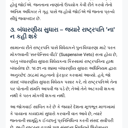
હોવું જોઈએ. જનતાના નાણાંનો ઉપયોગ કેવી રીતે કરવો તેનો
અંતિમ અધિકાર તે ગૃહ પાસે જ હોવો જોઈએ જે જનતા પ્રત્યે
સીધું જવાબદાર છે.
૩. બંધારણીય સુધારા – જ્યારે રાષ્ટ્રપતિ 'ના'
ન કહી શકે
સામાન્ય રીતે રાષ્ટ્રપતિ પાસે વિધેયકને પુનઃવિચારણા માટે પરત
મોકલવાની 'સસ્પેન્સિવ વીટો' (Suspensive Veto) સત્તા હોય છે,
પરંતુ બંધારણીય સુધારા વિધેયકના કિસ્સામાં રાષ્ટ્રપતિના હાથ
બંધાયેલા છે. ૧૯૭૧ ના ૨૪મા બંધારણીય સુધારા અધિનિયમ દ્વારા
અનુચ્છેદ ૩૬૮માં મહત્વનો ફેરફાર કરવામાં આવ્યો. હવે, જો
સંસદ બંધારણીય સુધારા વિધેયક પસાર કરે, તો રાષ્ટ્રપતિએ તેના
પર પોતાની સંમતિ આપવી જ પડે છે; તેઓ તેને અટકાવી શકતા
નથી કે પરત મોકલી શકતા નથી.
આ જોગવાઈ સાબિત કરે છે કે જ્યારે દેશના મૂળભૂત માળખામાં
કે પાયાના કાયદામાં સુધારો કરવાની વાત આવે છે, ત્યારે
જનતાની સામૂહિક ઈચ્છાનું પ્રતિનિધિત્વ કરતી સંસદ સર્વોપરી
છે. અહીં રાષ્ટ્રના વડાએ પણ સંસદના નિર્ણયને શિરોમાન્ય