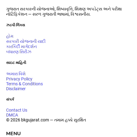
ગુજરાત સરકારની યોજનાઓ, શિષ્યવૃત્તિ, શિક્ષણ અપડેટ્સ અને પરીક્ષા
નોટિફિકેશન — સરળ ગુજરાતી ભાષામાં, વિશ્વસનીય.
ઝડપી લિંક્સ
હોમ
સરકારી યોજનાની યાદી
કારકિર્દી માર્ગદર્શન
બંધારણ સિરીઝ
સાઇટ માહિતી
અમારા વિશે
Privacy Policy
Terms & Conditions
Disclaimer
સંપર્ક
Contact Us
DMCA
© 2026 bkgujarat.com — તમામ હક્કો સુરક્ષિત
MENU