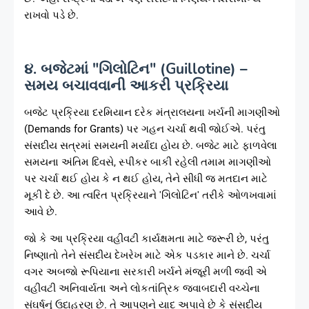
રાખવો પડે છે.
૪. બજેટમાં "ગિલોટિન" (Guillotine) –
સમય બચાવવાની આકરી પ્રક્રિયા
બજેટ પ્રક્રિયા દરમિયાન દરેક મંત્રાલયના ખર્ચની માગણીઓ
(Demands for Grants) પર ગહન ચર્ચા થવી જોઈએ. પરંતુ
સંસદીય સત્રમાં સમયની મર્યાદા હોય છે. બજેટ માટે ફાળવેલા
સમયના અંતિમ દિવસે, સ્પીકર બાકી રહેલી તમામ માગણીઓ
પર ચર્ચા થઈ હોય કે ન થઈ હોય, તેને સીધી જ મતદાન માટે
મૂકી દે છે. આ ત્વરિત પ્રક્રિયાને 'ગિલોટિન' તરીકે ઓળખવામાં
આવે છે.
જો કે આ પ્રક્રિયા વહીવટી કાર્યક્ષમતા માટે જરૂરી છે, પરંતુ
નિષ્ણાતો તેને સંસદીય દેખરેખ માટે એક પડકાર માને છે. ચર્ચા
વગર અબજો રૂપિયાના સરકારી ખર્ચને મંજૂરી મળી જવી એ
વહીવટી અનિવાર્યતા અને લોકતાંત્રિક જવાબદારી વચ્ચેના
સંઘર્ષનું ઉદાહરણ છે. તે આપણને યાદ અપાવે છે કે સંસદીય