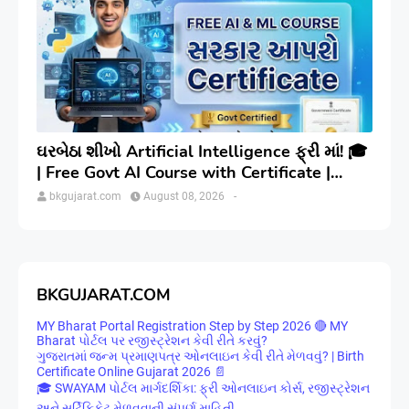
ઘરબેઠા શીખો Artificial Intelligence ફ્રી માં! 🎓
| Free Govt AI Course with Certificate |
Step-by-Step
bkgujarat.com
August 08, 2026
-
BKGUJARAT.COM
MY Bharat Portal Registration Step by Step 2026 🔴 MY
Bharat પોર્ટલ પર રજીસ્ટ્રેશન કેવી રીતે કરવું?
ગુજરાતમાં જન્મ પ્રમાણપત્ર ઓનલાઇન કેવી રીતે મેળવવું? | Birth
Certificate Online Gujarat 2026 📄
🎓 SWAYAM પોર્ટલ માર્ગદર્શિકા: ફ્રી ઓનલાઇન કોર્સ, રજીસ્ટ્રેશન
અને સર્ટિફિકેટ મેળવવાની સંપૂર્ણ માહિતી