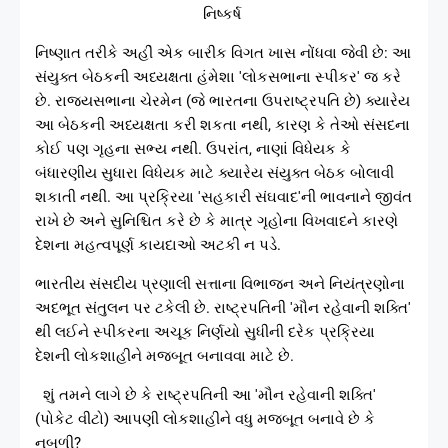
નિષ્કર્ષ
નિષ્ણાત તરીકે અહીં એક બારીક વિગત ખાસ નોંધવા જેવી છે: આ
સંયુક્ત બેઠકની અધ્યક્ષતા હંમેશા 'લોકસભાના સ્પીકર' જ કરે
છે. રાજ્યસભાના ચેરમેન (જે ભારતના ઉપરાષ્ટ્રપતિ છે) ક્યારેય
આ બેઠકની અધ્યક્ષતા કરી શકતા નથી, કારણ કે તેઓ સંસદના
કોઈ પણ ગૃહના સભ્ય નથી. ઉપરાંત, નાણાં વિધેયક કે
બંધારણીય સુધારા વિધેયક માટે ક્યારેય સંયુક્ત બેઠક બોલાવી
શકાતી નથી. આ પ્રક્રિયા 'સહકારી સંઘવાદ'ની ભાવનાને જીવંત
રાખે છે અને સુનિશ્ચિત કરે છે કે માત્ર ગૃહોના વિખવાદને કારણે
દેશના મહત્વપૂર્ણ કાયદાઓ અટકી ન પડે.
ભારતીય સંસદીય પ્રણાલી સત્તાના વિભાજન અને નિયંત્રણોના
અદભૂત સંતુલન પર ટકેલી છે. રાષ્ટ્રપતિની 'મૌન રહેવાની શક્તિ'
થી લઈને સ્પીકરના અચૂક નિર્ણયો સુધીની દરેક પ્રક્રિયા
દેશની લોકશાહીને મજબૂત બનાવવા માટે છે.
શું તમને લાગે છે કે રાષ્ટ્રપતિની આ 'મૌન રહેવાની શક્તિ'
(પોકેટ વીટો) આપણી લોકશાહીને વધુ મજબૂત બનાવે છે કે
નબળી?