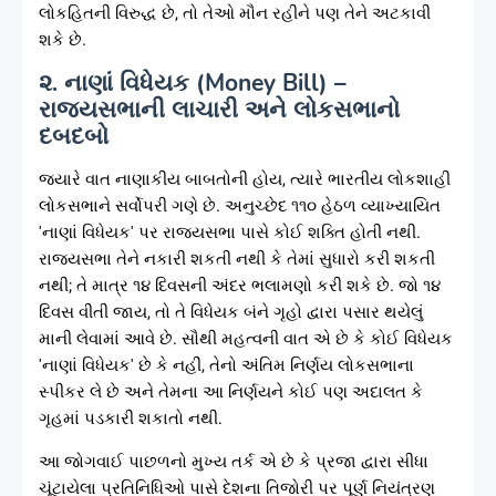
લોકહિતની વિરુદ્ધ છે, તો તેઓ મૌન રહીને પણ તેને અટકાવી
શકે છે.
૨. નાણાં વિધેયક (Money Bill) –
રાજ્યસભાની લાચારી અને લોકસભાનો
દબદબો
જ્યારે વાત નાણાકીય બાબતોની હોય, ત્યારે ભારતીય લોકશાહી
લોકસભાને સર્વોપરી ગણે છે. અનુચ્છેદ ૧૧૦ હેઠળ વ્યાખ્યાયિત
'નાણાં વિધેયક' પર રાજ્યસભા પાસે કોઈ શક્તિ હોતી નથી.
રાજ્યસભા તેને નકારી શકતી નથી કે તેમાં સુધારો કરી શકતી
નથી; તે માત્ર ૧૪ દિવસની અંદર ભલામણો કરી શકે છે. જો ૧૪
દિવસ વીતી જાય, તો તે વિધેયક બંને ગૃહો દ્વારા પસાર થયેલું
માની લેવામાં આવે છે. સૌથી મહત્વની વાત એ છે કે કોઈ વિધેયક
'નાણાં વિધેયક' છે કે નહીં, તેનો અંતિમ નિર્ણય લોકસભાના
સ્પીકર લે છે અને તેમના આ નિર્ણયને કોઈ પણ અદાલત કે
ગૃહમાં પડકારી શકાતો નથી.
આ જોગવાઈ પાછળનો મુખ્ય તર્ક એ છે કે પ્રજા દ્વારા સીધા
ચૂંટાયેલા પ્રતિનિધિઓ પાસે દેશના તિજોરી પર પૂર્ણ નિયંત્રણ