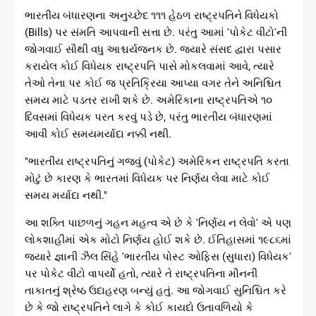
ભારતીય બંધારણના અનુચ્છેદ ૧૧૧ હેઠળ રાષ્ટ્રપતિને વિધેયકો
(Bills) પર સંમતિ આપવાની સત્તા છે. પરંતુ આમાં 'પોકેટ વીટો'ની
જોગવાઈ સૌથી વધુ આશ્ચર્યજનક છે. જ્યારે સંસદ દ્વારા પસાર
કરાયેલ કોઈ વિધેયક રાષ્ટ્રપતિ પાસે મોકલવામાં આવે, ત્યારે
તેઓ તેના પર કોઈ જ પ્રતિક્રિયા આપ્યા વગર તેને અનિશ્ચિત
સમય માટે પડતર રાખી શકે છે. અમેરિકાના રાષ્ટ્રપતિએ ૧૦
દિવસમાં વિધેયક પરત કરવું પડે છે, પરંતુ ભારતીય બંધારણમાં
આવી કોઈ સમયમર્યાદા નક્કી નથી.
"ભારતીય રાષ્ટ્રપતિનું ગજવું (પોકેટ) અમેરિકન રાષ્ટ્રપતિ કરતા
મોટું છે કારણ કે ભારતમાં વિધેયક પર નિર્ણય લેવા માટે કોઈ
સમય મર્યાદા નથી."
આ શક્તિ પાછળનું ગહન મહત્વ એ છે કે 'નિર્ણય ન લેવો' એ પણ
લોકશાહીમાં એક મોટો નિર્ણય હોઈ શકે છે. ઈતિહાસમાં ૧૯૮૬માં
જ્યારે જ્ઞાની ઝૈલ સિંહે 'ભારતીય પોસ્ટ ઓફિસ (સુધારા) વિધેયક'
પર પોકેટ વીટો વાપર્યો હતો, ત્યારે તે રાષ્ટ્રપતિના મૌનની
તાકાતનું શ્રેષ્ઠ ઉદાહરણ બન્યું હતું. આ જોગવાઈ સુનિશ્ચિત કરે
છે કે જો રાષ્ટ્રપતિને લાગે કે કોઈ કાયદો ઉતાવળિયો કે