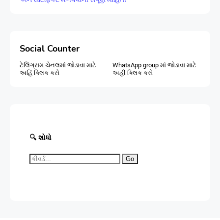
Social Counter
ટેલિગ્રામ ચેનલમાં જોડાવા માટે
WhatsApp group માં જોડાવા માટે
અહિં ક્લિક કરો
અહી ક્લિક કરો
🔍 શોધો
Go