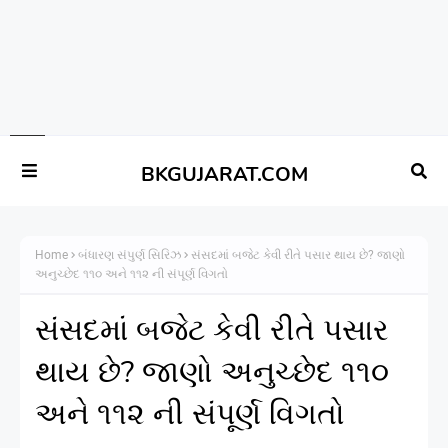
BKGUJARAT.COM
Home
બંધારણ સંપુર્ણ સિરિઝ
સંસદમાં બજેટ કેવી રીતે પસાર થાય છે? જાણો
અનુચ્છેદ ૧૧૦ અને ૧૧૨ ની સંપૂર્ણ વિગતો
સંસદમાં બજેટ કેવી રીતે પસાર
થાય છે? જાણો અનુચ્છેદ ૧૧૦
અને ૧૧૨ ની સંપૂર્ણ વિગતો