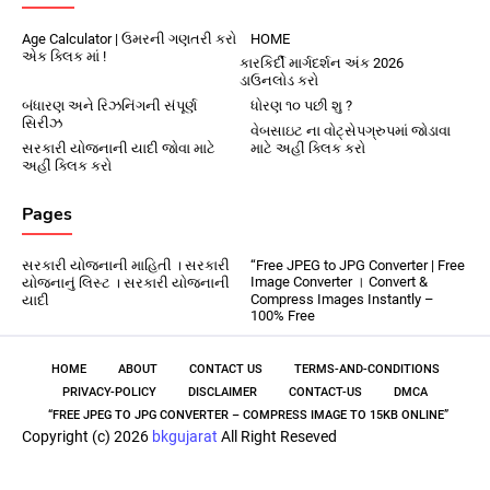
Age Calculator | ઉમરની ગણતરી કરો
HOME
એક ક્લિક માં !
કારકિર્દી માર્ગદર્શન અંક 2026
ડાઉનલોડ કરો
બંધારણ અને રિઝનિંગની સંપૂર્ણ
ધોરણ ૧૦ પછી શુ ?
સિરીઝ
વેબસાઇટ ના વોટ્સેપગ્રુપમાં જોડાવા
સરકારી યોજનાની યાદી જોવા માટે
માટે અહીં ક્લિક કરો
અહીં ક્લિક કરો
Pages
સરકારી યોજનાની માહિતી । સરકારી
“Free JPEG to JPG Converter | Free
Image Converter । Convert &
યોજનાનું લિસ્ટ । સરકારી યોજનાની
Compress Images Instantly –
યાદી
100% Free
HOME
ABOUT
CONTACT US
TERMS-AND-CONDITIONS
PRIVACY-POLICY
DISCLAIMER
CONTACT-US
DMCA
“FREE JPEG TO JPG CONVERTER – COMPRESS IMAGE TO 15KB ONLINE”
Copyright (c) 2026
bkgujarat
All Right Reseved