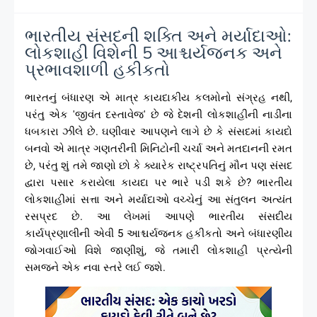
ભારતીય સંસદની શક્તિ અને મર્યાદાઓ:
લોકશાહી વિશેની 5 આશ્ચર્યજનક અને
પ્રભાવશાળી હકીકતો
ભારતનું બંધારણ એ માત્ર કાયદાકીય કલમોનો સંગ્રહ નથી,
પરંતુ એક 'જીવંત દસ્તાવેજ' છે જે દેશની લોકશાહીની નાડીના
ધબકારા ઝીલે છે. ઘણીવાર આપણને લાગે છે કે સંસદમાં કાયદો
બનવો એ માત્ર ગણતરીની મિનિટોની ચર્ચા અને મતદાનની રમત
છે, પરંતુ શું તમે જાણો છો કે ક્યારેક રાષ્ટ્રપતિનું મૌન પણ સંસદ
દ્વારા પસાર કરાયેલા કાયદા પર ભારે પડી શકે છે? ભારતીય
લોકશાહીમાં સત્તા અને મર્યાદાઓ વચ્ચેનું આ સંતુલન અત્યંત
રસપ્રદ છે. આ લેખમાં આપણે ભારતીય સંસદીય
કાર્યપ્રણાલીની એવી 5 આશ્ચર્યજનક હકીકતો અને બંધારણીય
જોગવાઈઓ વિશે જાણીશું, જે તમારી લોકશાહી પ્રત્યેની
સમજને એક નવા સ્તરે લઈ જશે.