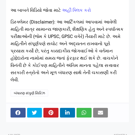
આ બાબતે વિડિયો જોવા માટે
અહીં ક્લિક કરો
ડિસ્ક્લેમર (Disclaimer): આ આર્ટિકલમાં આપવામાં આવેલી
માહિતી માત્ર સામાન્ય જાણકારી, શૈક્ષણિક હેતુ અને સ્પર્ધાત્મક
પરીક્ષાઓની (જેમ કે UPSC, GPSC વગેરે) તૈયારી માટે છે. અમે
માહિતીને સંપૂર્ણપણે સચોટ અને અદ્યતન રાખવાનો પૂરો
પ્રયાસ કર્યો છે, પરંતુ કાયદાકીય જોગવાઈઓ કે વર્તમાન
હોદ્દેદારોના નામોમાં સમય જતાં ફેરફાર થઈ શકે છે. વાચકોને
વિનંતી છે કે કોઈપણ માહિતીને અંતિમ માનતા પહેલા સત્તાવાર
સરકારી સ્ત્રોતો અને મૂળ બંધારણ સાથે તેની ચકાસણી કરી
લેવી.
બંધારણ સંપુર્ણ સિરિઝ