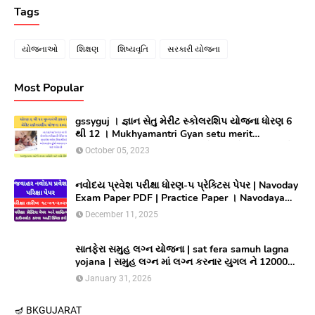
Tags
યોજનાઓ
શિક્ષણ
શિષ્યવૃતિ
સરકારી યોજના
Most Popular
gssyguj । જ્ઞાન સેતુ મેરીટ સ્કોલરશિપ યોજના ધોરણ 6
થી 12 । Mukhyamantri Gyan setu merit
Scholarship yojana 2023 ।સીલેક્ટ થયેલ વિધાર્થીઓ
October 05, 2023
લાભ મેળવવા માટે ઓનલાઇન અરજી કરો
નવોદય પ્રવેશ પરીક્ષા ધોરણ-૫ પ્રેક્ટિસ પેપર | Navoday
Exam Paper PDF | Practice Paper । Navodaya
Old paper NMMS OLD PAPER
December 11, 2025
સાતફેરા સમુહ લગ્ન યોજના | sat fera samuh lagna
yojana | સમુહ લગ્ન માં લગ્ન કરનાર યુગલ ને 12000
અને આયોજક સંસ્થાને યુગલ દિઠ ૩૦૦૦૦/ ની સહાય
January 31, 2026
આપતી યોજના
🪔 BK
GUJARAT