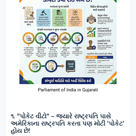
Parliament of India in Gujarati
૧. "પોકેટ વીટો" – જ્યારે રાષ્ટ્રપતિ પાસે
અમેરિકાના રાષ્ટ્રપતિ કરતા પણ મોટી 'પોકેટ'
હોય છે!