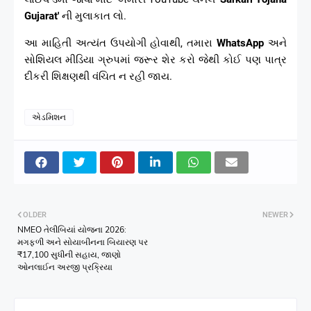
Gujarat'
ની મુલાકાત લો.
આ માહિતી અત્યંત ઉપયોગી હોવાથી, તમારા
WhatsApp
અને
સોશિયલ મીડિયા ગ્રુપમાં જરૂર શેર કરો જેથી કોઈ પણ પાત્ર
દીકરી શિક્ષણથી વંચિત ન રહી જાય.
એડમિશન
OLDER
NEWER
NMEO તેલીબિયાં યોજના 2026:
મગફળી અને સોયાબીનના બિયારણ પર
₹17,100 સુધીની સહાય, જાણો
ઓનલાઈન અરજી પ્રક્રિયા