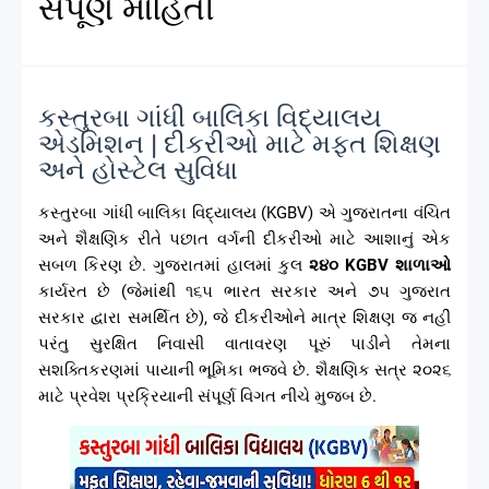
સંપૂર્ણ માહિતી
કસ્તુરબા ગાંધી બાલિકા વિદ્યાલય
એડમિશન | દીકરીઓ માટે મફત શિક્ષણ
અને હોસ્ટેલ સુવિધા
કસ્તુરબા ગાંધી બાલિકા વિદ્યાલય (KGBV) એ ગુજરાતના વંચિત
અને શૈક્ષણિક રીતે પછાત વર્ગની દીકરીઓ માટે આશાનું એક
સબળ કિરણ છે. ગુજરાતમાં હાલમાં કુલ
૨૪૦ KGBV શાળાઓ
કાર્યરત છે (જેમાંથી ૧૬૫ ભારત સરકાર અને ૭૫ ગુજરાત
સરકાર દ્વારા સમર્થિત છે), જે દીકરીઓને માત્ર શિક્ષણ જ નહીં
પરંતુ સુરક્ષિત નિવાસી વાતાવરણ પૂરું પાડીને તેમના
સશક્તિકરણમાં પાયાની ભૂમિકા ભજવે છે. શૈક્ષણિક સત્ર ૨૦૨૬
માટે પ્રવેશ પ્રક્રિયાની સંપૂર્ણ વિગત નીચે મુજબ છે.