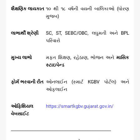
શૈક્ષણિક લાયકાત
૧૦ થી ૧૮ વર્ષની વયની બાલિકાઓ (ધોરણ
મુજબ)
લાભાર્થી શ્રેણી
SC, ST, SEBC/OBC, લઘુમતી અને BPL
પરિવારો
મુખ્ય લાભો
મફત શિક્ષણ, રહેઠાણ, ભોજન અને
માસિક
સ્ટાઇપેન્ડ
ફોર્મ ભરવાની રીત
ઓનલાઈન (સ્માર્ટ KGBV પોર્ટલ) અને
ઓફલાઈન
ઓફિશિયલ
https://smartkgbv.gujarat.gov.in/
વેબસાઈટ
--------------------------------------------------------------------------------