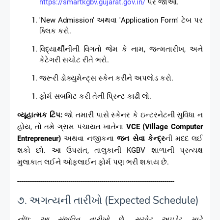
https://smartkgbv.gujarat.gov.in/
પર જાઓ.
'New Admission' અથવા 'Application Form' ટેબ પર
ક્લિક કરો.
વિદ્યાર્થીનીની વિગતો જેમ કે નામ, જન્મતારીખ, અને
કેટેગરી સચોટ રીતે ભરો.
જરૂરી ડોક્યુમેન્ટ્સ સ્કેન કરીને અપલોડ કરો.
ફોર્મ સબમિટ કરી તેની પ્રિન્ટ કાઢી લો.
વ્યૂહાત્મક ટિપ:
જો તમારી પાસે સ્કેનર કે ઇન્ટરનેટની સુવિધા ન
હોય, તો તમે ગ્રામ પંચાયત ખાતેના
VCE (Village Computer
Entrepreneur)
અથવા નજીકના
જન સેવા કેન્દ્ર
ની મદદ લઈ
શકો છો. આ ઉપરાંત, તાલુકાની KGBV શાળાની પ્રત્યક્ષ
મુલાકાત લઈને ઓફલાઈન ફોર્મ પણ ભરી શકાય છે.
--------------------------------------------------------------------------------
૭. અગત્યની તારીખો (Expected Schedule)
નોંધ: આ સંભવિત તારીખો છે. સચોટ અપડેટ માટે