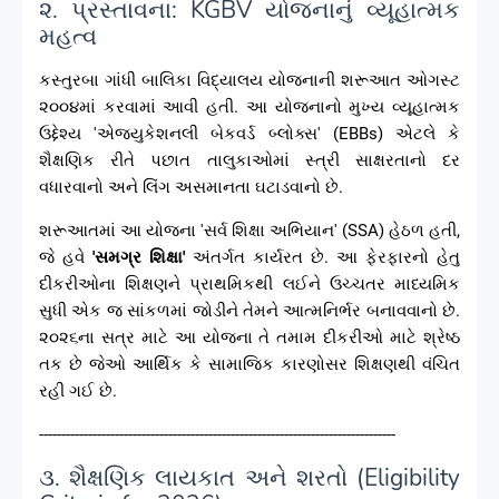
૨. પ્રસ્તાવના: KGBV યોજનાનું વ્યૂહાત્મક
મહત્વ
કસ્તુરબા ગાંધી બાલિકા વિદ્યાલય યોજનાની શરૂઆત ઓગસ્ટ
૨૦૦૪માં કરવામાં આવી હતી. આ યોજનાનો મુખ્ય વ્યૂહાત્મક
ઉદ્દેશ્ય 'એજ્યુકેશનલી બેકવર્ડ બ્લોક્સ' (EBBs) એટલે કે
શૈક્ષણિક રીતે પછાત તાલુકાઓમાં સ્ત્રી સાક્ષરતાનો દર
વધારવાનો અને લિંગ અસમાનતા ઘટાડવાનો છે.
શરૂઆતમાં આ યોજના 'સર્વ શિક્ષા અભિયાન' (SSA) હેઠળ હતી,
જે હવે
'સમગ્ર શિક્ષા'
અંતર્ગત કાર્યરત છે. આ ફેરફારનો હેતુ
દીકરીઓના શિક્ષણને પ્રાથમિકથી લઈને ઉચ્ચતર માધ્યમિક
સુધી એક જ સાંકળમાં જોડીને તેમને આત્મનિર્ભર બનાવવાનો છે.
૨૦૨૬ના સત્ર માટે આ યોજના તે તમામ દીકરીઓ માટે શ્રેષ્ઠ
તક છે જેઓ આર્થિક કે સામાજિક કારણોસર શિક્ષણથી વંચિત
રહી ગઈ છે.
--------------------------------------------------------------------------------
૩. શૈક્ષણિક લાયકાત અને શરતો (Eligibility