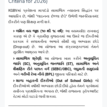
Criteria for 2026)
KGBVમાં પ્રવેશના માપદંડો સામાજિક ન્યાયના સિદ્ધાંત પર
આધારિત છે, જેથી "લાઇનના છેલ્લા છેડે" ઉભેલી જરૂરિયાતમંદ
દીકરીને પણ શિક્ષણ મળી શકે.
લક્ષિત વય જૂથ (૧૦ થી ૧૮ વર્ષ):
આ વયમર્યાદા રાખવાનું
કારણ એ છે કે ગ્રામીણ ગુજરાતમાં આ ઉંમરે જ દીકરીઓ
ઘરકામ કે સલામતીના અભાવે સૌથી વધુ અભ્યાસ છોડે
(Drop-out) છે. આ યોજના આ સંક્રમણકાળમાં તેમને
સુરક્ષિત આશ્રય આપે છે.
સામાજિક શ્રેણી:
આ યોજના ખાસ કરીને
અનુસૂચિત
જાતિ (SC), અનુસૂચિત જનજાતિ (ST), સામાજિક અને
શૈક્ષણિક રીતે પછાત વર્ગ (SEBC/OBC), લઘુમતી સમુદાયો
અને
ગરીબી રેખા નીચે (BPL)
જીવતા પરિવારો માટે છે.
શાળા બહારની દીકરીઓ (Out of School Girls):
જે
દીકરીઓએ વર્ષોથી અભ્યાસ છોડી દીધો હોય તેમને પ્રવેશમાં
સર્વોચ્ચ પ્રાથમિકતા અપાય છે, જેથી રાજ્યના ડ્રોપઆઉટ
રેટમાં મોટો ઘટાડો લાવી શકાય.
--------------------------------------------------------------------------------