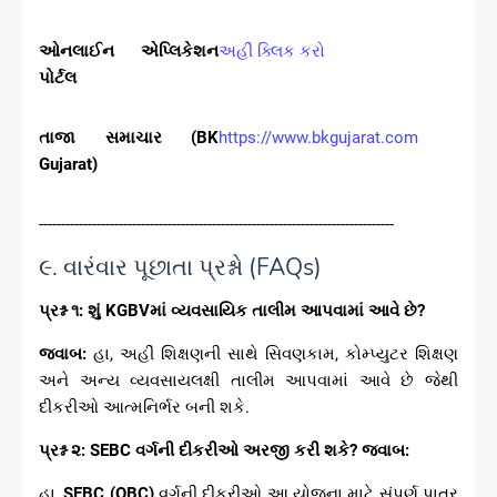
ઓનલાઈન એપ્લિકેશન
અહીં ક્લિક કરો
પોર્ટલ
તાજા સમાચાર (BK
https://www.bkgujarat.com
Gujarat)
--------------------------------------------------------------------------------
૯. વારંવાર પૂછાતા પ્રશ્નો (FAQs)
પ્રશ્ન ૧: શું KGBVમાં વ્યવસાયિક તાલીમ આપવામાં આવે છે?
જવાબ:
હા, અહીં શિક્ષણની સાથે સિવણકામ, કોમ્પ્યુટર શિક્ષણ
અને અન્ય વ્યવસાયલક્ષી તાલીમ આપવામાં આવે છે જેથી
દીકરીઓ આત્મનિર્ભર બની શકે.
પ્રશ્ન ૨: SEBC વર્ગની દીકરીઓ અરજી કરી શકે?
જવાબ:
હા,
SEBC (OBC)
વર્ગની દીકરીઓ આ યોજના માટે સંપૂર્ણ પાત્ર