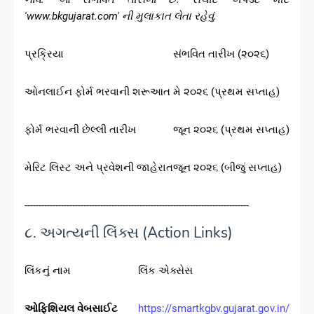
'www.bkgujarat.com' ની મુલાકાત લેતા રહેવું.
પ્રક્રિયા
સંભવિત તારીખ (૨૦૨૬)
ઓનલાઈન ફોર્મ ભરવાની શરૂઆત
મે ૨૦૨૬ (પ્રથમ સપ્તાહ)
ફોર્મ ભરવાની છેલ્લી તારીખ
જૂન ૨૦૨૬ (પ્રથમ સપ્તાહ)
મેરિટ લિસ્ટ અને પ્રવેશની જાહેરાત
જૂન ૨૦૨૬ (બીજું સપ્તાહ)
--------------------------------------------------------------------------------
૮. અગત્યની લિંક્સ (Action Links)
લિંકનું નામ
લિંક એક્સેસ
ઓફિશિયલ વેબસાઈટ
https://smartkgbv.gujarat.gov.in/