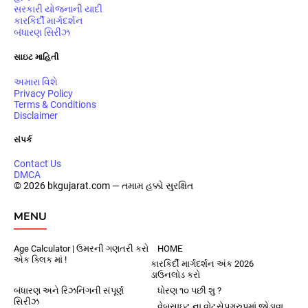
સરકારી યોજનાની યાદી
કારકિર્દી માર્ગદર્શન
બંધારણ સિરીઝ
સાઇટ માહિતી
અમારા વિશે
Privacy Policy
Terms & Conditions
Disclaimer
સંપર્ક
Contact Us
DMCA
© 2026 bkgujarat.com — તમામ હક્કો સુરક્ષિત
MENU
Age Calculator | ઉમરની ગણતરી કરો
HOME
એક ક્લિક માં !
કારકિર્દી માર્ગદર્શન અંક 2026
ડાઉનલોડ કરો
બંધારણ અને રિઝનિંગની સંપૂર્ણ
ધોરણ ૧૦ પછી શુ ?
સિરીઝ
વેબસાઇટ ના વોટ્સેપગ્રુપમાં જોડાવા