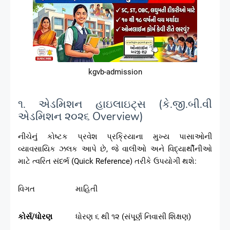
kgvb-admission
૧. એડમિશન હાઇલાઇટ્સ (કે.જી.બી.વી
એડમિશન ૨૦૨૬ Overview)
નીચેનું કોષ્ટક પ્રવેશ પ્રક્રિયાના મુખ્ય પાસાઓની
વ્યાવસાયિક ઝલક આપે છે, જે વાલીઓ અને વિદ્યાર્થીનીઓ
માટે ત્વરિત સંદર્ભ (Quick Reference) તરીકે ઉપયોગી થશે:
વિગત
માહિતી
કોર્સ/ધોરણ
ધોરણ ૬ થી ૧૨ (સંપૂર્ણ નિવાસી શિક્ષણ)