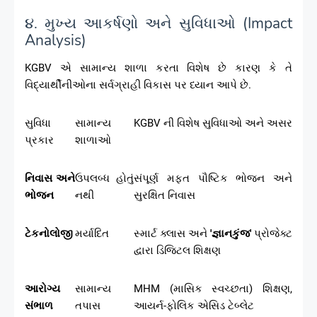
૪. મુખ્ય આકર્ષણો અને સુવિધાઓ (Impact
Analysis)
KGBV એ સામાન્ય શાળા કરતા વિશેષ છે કારણ કે તે
વિદ્યાર્થીનીઓના સર્વગ્રાહી વિકાસ પર ધ્યાન આપે છે.
સુવિધા
સામાન્ય
KGBV ની વિશેષ સુવિધાઓ અને અસર
પ્રકાર
શાળાઓ
નિવાસ અને
ઉપલબ્ધ હોતું
સંપૂર્ણ મફત પૌષ્ટિક ભોજન અને
ભોજન
નથી
સુરક્ષિત નિવાસ
ટેકનોલોજી
મર્યાદિત
સ્માર્ટ ક્લાસ અને
'જ્ઞાનકુંજ'
પ્રોજેક્ટ
દ્વારા ડિજિટલ શિક્ષણ
આરોગ્ય
સામાન્ય
MHM (માસિક સ્વચ્છતા) શિક્ષણ,
સંભાળ
તપાસ
આયર્ન-ફોલિક એસિડ ટેબ્લેટ