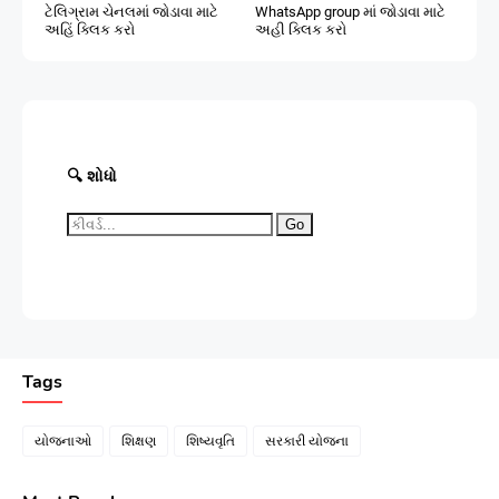
ટેલિગ્રામ ચેનલમાં જોડાવા માટે
WhatsApp group માં જોડાવા માટે
અહિં ક્લિક કરો
અહી ક્લિક કરો
🔍 શોધો
Go
Tags
યોજનાઓ
શિક્ષણ
શિષ્યવૃતિ
સરકારી યોજના