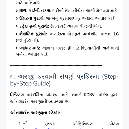
માટે અનિવાર્ય.
BPL કાર્ડની નકલ:
ગરીબી રેખા નીચેના લાભો મેળવવા માટે.
ઉંમરનો પુરાવો:
જન્મનું પ્રમાણપત્ર અથવા આધાર કાર્ડ.
રહેઠાણનો પુરાવો:
રેશનકાર્ડ અથવા વીજળી બિલ.
શૈક્ષણિક પુરાવો:
અગાઉના ધોરણની માર્કશીટ અથવા LC
(જો હોય તો).
આધાર કાર્ડ:
ઓળખ ચકાસણી માટે વિદ્યાર્થીની અને વાલી
બંનેના આધાર કાર્ડ.
--------------------------------------------------------------------------------
૬. અરજી કરવાની સંપૂર્ણ પ્રક્રિયા (Step-
by-Step Guide)
ડિજિટલ પારદર્શિતા વધારવા માટે 'સ્માર્ટ KGBV' પોર્ટલ દ્વારા
ઓનલાઈન અરજીની વ્યવસ્થા છે.
ઓનલાઈન અરજીના સ્ટેપ્સ:
સૌ પ્રથમ ઓફિશિયલ પોર્ટલ