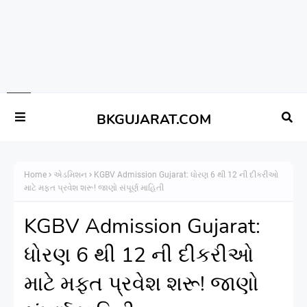
BKGUJARAT.COM
Home
એડમિશન
KGBV Admission Gujarat: ધોરણ 6 થી 12 ની દીકરીઓ
માટે મફત પ્રવેશ શરૂ! જાણો સંપૂર્ણ માહિતી
KGBV Admission Gujarat:
ધોરણ 6 થી 12 ની દીકરીઓ
માટે મફત પ્રવેશ શરૂ! જાણો