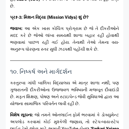
છે.
પ્રશ્ન ૩: મિશન વિદ્યા (Mission Vidya) શું છે?
જવાબ:
આ એક ખાસ કોચિંગ પ્રોગ્રામ છે જે તે દીકરીઓને
મદદ કરે છે જેઓ લાંબા સમયથી શાળા બહાર રહી હોવાથી
ભણવામાં પાછળ રહી ગઈ હોય. તેનાથી તેઓ તેમના વય-
અનુરૂપ ધોરણના સ્તર સુધી ઝડપથી પહોંચી શકે છે.
--------------------------------------------------------------------------------
૧૦. નિષ્કર્ષ અને માર્ગદર્શન
કસ્તુરબા ગાંધી બાલિકા વિદ્યાલય એ માત્ર શાળા નથી, પણ
ગુજરાતની દીકરીઓના ઉજ્જવળ ભવિષ્યની મજબૂત દીવાદાંડી
છે. મફત શિક્ષણ, પોષણ અને સ્ટાઇપેન્ડ જેવી સુવિધાઓ દ્વારા આ
યોજના સામાજિક પરિવર્તન લાવી રહી છે.
વિશેષ સૂચના:
જો તમને ઓનલાઈન ફોર્મ ભરવામાં કે ડોક્યુમેન્ટ
અપલોડ કરવામાં કોઈ મુશ્કેલી જણાય, તો સ્ટેપ-બાય-સ્ટેપ
લાઈવ ડેમો જોવા માટે અમારી YouTube ચેનલ
'Sarkari Yojana