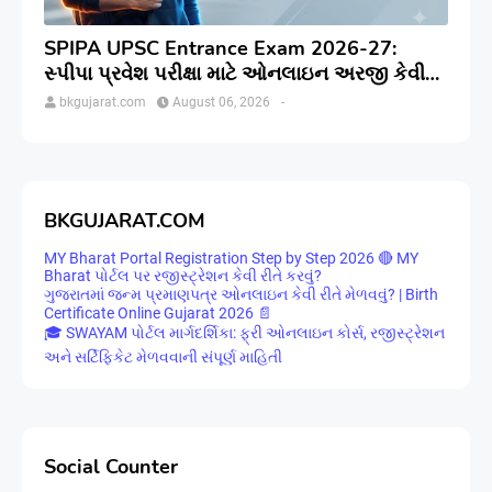
SPIPA UPSC Entrance Exam 2026-27:
સ્પીપા પ્રવેશ પરીક્ષા માટે ઓનલાઇન અરજી કેવી
રીતે કરવી? જાણો સંપૂર્ણ પ્રક્રિયા
bkgujarat.com
August 06, 2026
-
BKGUJARAT.COM
MY Bharat Portal Registration Step by Step 2026 🔴 MY
Bharat પોર્ટલ પર રજીસ્ટ્રેશન કેવી રીતે કરવું?
ગુજરાતમાં જન્મ પ્રમાણપત્ર ઓનલાઇન કેવી રીતે મેળવવું? | Birth
Certificate Online Gujarat 2026 📄
🎓 SWAYAM પોર્ટલ માર્ગદર્શિકા: ફ્રી ઓનલાઇન કોર્સ, રજીસ્ટ્રેશન
અને સર્ટિફિકેટ મેળવવાની સંપૂર્ણ માહિતી
Social Counter