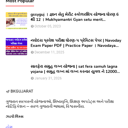
Most Popular
gssyguj । જ્ઞાન સેતુ મેરીટ સ્કોલરશિપ યોજના ધોરણ 6
થી 12 । Mukhyamantri Gyan setu merit
Scholarship yojana 2023 ।સીલેક્ટ થયેલ વિધાર્થીઓ
October 05, 2023
લાભ મેળવવા માટે ઓનલાઇન અરજી કરો
નવોદય પ્રવેશ પરીક્ષા ધોરણ-૫ પ્રેક્ટિસ પેપર | Navoday
Exam Paper PDF | Practice Paper । Navodaya
Old paper NMMS OLD PAPER
December 11, 2025
સાતફેરા સમુહ લગ્ન યોજના | sat fera samuh lagna
yojana | સમુહ લગ્ન માં લગ્ન કરનાર યુગલ ને 12000
અને આયોજક સંસ્થાને યુગલ દિઠ ૩૦૦૦૦/ ની સહાય
January 31, 2026
આપતી યોજના
🪔 BK
GUJARAT
ગુજરાત સરકારની યોજનાઓ, શિષ્યવૃત્તિ, શિક્ષણ અપડેટ્સ અને પરીક્ષા
નોટિફિકેશન — સરળ ગુજરાતી ભાષામાં, વિશ્વસનીય.
ઝડપી લિંક્સ
હોમ