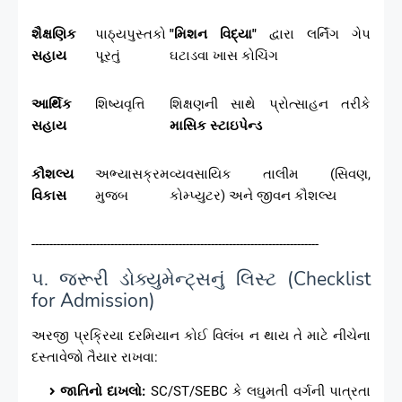
શૈક્ષણિક
પાઠ્યપુસ્તકો
"મિશન વિદ્યા"
દ્વારા લર્નિંગ ગેપ
સહાય
પૂરતું
ઘટાડવા ખાસ કોચિંગ
આર્થિક
શિષ્યવૃત્તિ
શિક્ષણની સાથે પ્રોત્સાહન તરીકે
સહાય
માસિક સ્ટાઇપેન્ડ
કૌશલ્ય
અભ્યાસક્રમ
વ્યવસાયિક તાલીમ (સિવણ,
વિકાસ
મુજબ
કોમ્પ્યુટર) અને જીવન કૌશલ્ય
--------------------------------------------------------------------------------
૫. જરૂરી ડોક્યુમેન્ટ્સનું લિસ્ટ (Checklist
for Admission)
અરજી પ્રક્રિયા દરમિયાન કોઈ વિલંબ ન થાય તે માટે નીચેના
દસ્તાવેજો તૈયાર રાખવા:
જાતિનો દાખલો:
SC/ST/SEBC કે લઘુમતી વર્ગની પાત્રતા