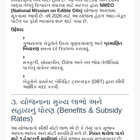
ખાદ્ય તેલનું ઉત્પાદન વધારવા માટે સરકાર દ્વારા
NMEO
(National Mission on Edible Oils)
યોજના અમલમાં
મૂકવામાં આવી છે. વર્ષ 2026 માટે આ યોજના હેઠળ આઇ-ખેડૂત
પોર્ટલ પર ફોર્મ ભરવાના શરૂ થઈ ગયા છે.
ઉદ્દેશ્ય:
ગુજરાતના ખેડૂતોને ઉચ્ચ ગુણવત્તાવાળું અને
પ્રમાણિત
બિયારણ
સસ્તા દરે ઉપલબ્ધ કરાવવું.
મગફળી, સોયાબીન, દીવેલા અને તલ જેવા તેલીબિયાં
પાકોનું વાવેતર વધારવું.
ખેડૂતોને ડાયરેક્ટ બેનિફિટ ટ્રાન્સફર (DBT) દ્વારા સીધી
આર્થિક મદદ કરવી.
૩. યોજનાના મુખ્ય લાભો અને
સહાયનું ધોરણ (Benefits & Subsidy
Rates)
આ યોજનાનો સૌથી મોટો લાભ એ છે કે તેમાં પાક મુજબ
અલગ-અલગ અને મોટી સબસિડી મળે છે.
નિયત થયેલા પાકો
માટે ૧ હેક્ટરની મર્યાદામાં
નીચે મુજબ સહાય મળવાપાત્ર છે: