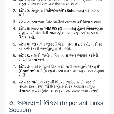
ખેડૂત પોર્ટલ ની સત્તાવાર વેબસાઈટ ખોલો.
સ્ટેપ ૨:
મેનુમાંથી
'યોજનાઓ' (Schemes)
પર ક્લિક
કરો.
સ્ટેપ ૩:
ત્યારબાદ 'ખેતીવાડીની યોજનાઓ' વિભાગ ખોલો.
સ્ટેપ ૪:
લિસ્ટમાં
'NMEO (Oilseeds) હેઠળ બિયારણમાં
સહાય'
શોધીને તેની સામે રહેલા 'અરજી કરો' બટન પર
ક્લિક કરો.
સ્ટેપ ૫:
જો તમે રજીસ્ટર્ડ ખેડૂત હોવ તો હા કરો, નહીંતર
ના કરીને નવી અરજીનું ફોર્મ ખોલો.
સ્ટેપ ૬:
તમારી જમીન, બેંક ખાતા અને આધાર કાર્ડની
સાચી વિગતો ભરો.
સ્ટેપ ૭:
બધી માહિતી ચેક કર્યા પછી અરજીને
'કન્ફર્મ'
(Confirm)
કરો (કન્ફર્મ કર્યા વગર અરજી માન્ય ગણાશે
નહીં).
સ્ટેપ ૮:
અંતે, અરજીની પ્રિન્ટ આઉટ કાઢી, જરૂરી
તમામ દસ્તાવેજો જોડીને ગ્રામસેવક અથવા તાલુકા
પંચાયત કચેરી (ખેતી શાખા) માં સમયસર જમા કરાવો.
૭. અગત્યની લિંક્સ (Important Links
Section)