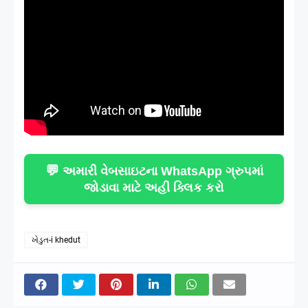
💬
અમારી વેબસાઇટના WhatsApp ગ્રુપમાં
જોડાવા માટે અહીં ક્લિક કરો
ખેડુત-i khedut