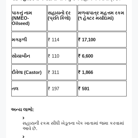
પાકનું નામ
સહાયનો દર
મળવાપાત્ર મહત્તમ રકમ
(NMEO-
(પ્રતિ કિલો)
(૧ હેક્ટર મર્યાદામાં)
Oilseed)
મગફળી
₹ 114
₹ 17,100
સોયાબીન
₹ 110
₹ 6,600
દીવેલા (Castor)
₹ 311
₹ 1,866
તલ
₹ 197
₹ 591
અન્ય લાભો:
સહાયની રકમ સીધી ખેડૂતના બેંક ખાતામાં જમા કરવામાં
આવે છે.