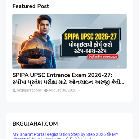
Featured Post
SPIPA UPSC Entrance Exam 2026-27:
સ્પીપા પ્રવેશ પરીક્ષા માટે ઓનલાઇન અરજી કેવી
રીતે કરવી? જાણો સંપૂર્ણ પ્રક્રિયા
bkgujarat.com
August 06, 2026
-
BKGUJARAT.COM
MY Bharat Portal Registration Step by Step 2026 🔴 MY