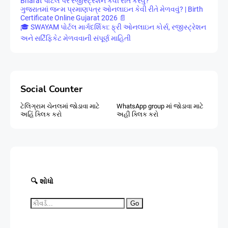
Bharat પોર્ટલ પર રજીસ્ટ્રેશન કેવી રીતે કરવું?
ગુજરાતમાં જન્મ પ્રમાણપત્ર ઓનલાઇન કેવી રીતે મેળવવું? | Birth
Certificate Online Gujarat 2026 📄
🎓 SWAYAM પોર્ટલ માર્ગદર્શિકા: ફ્રી ઓનલાઇન કોર્સ, રજીસ્ટ્રેશન
અને સર્ટિફિકેટ મેળવવાની સંપૂર્ણ માહિતી
Social Counter
ટેલિગ્રામ ચેનલમાં જોડાવા માટે
WhatsApp group માં જોડાવા માટે
અહિં ક્લિક કરો
અહી ક્લિક કરો
🔍 શોધો
Go