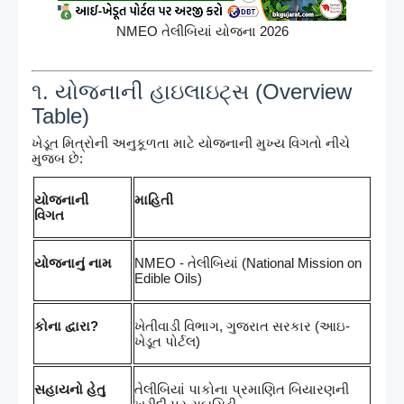
NMEO તેલીબિયાં યોજના 2026
૧. યોજનાની હાઇલાઇટ્સ (Overview
Table)
ખેડૂત મિત્રોની અનુકૂળતા માટે યોજનાની મુખ્ય વિગતો નીચે
મુજબ છે:
યોજનાની
માહિતી
વિગત
યોજનાનું નામ
NMEO - તેલીબિયાં (National Mission on
Edible Oils)
કોના દ્વારા?
ખેતીવાડી વિભાગ, ગુજરાત સરકાર (આઇ-
ખેડૂત પોર્ટલ)
સહાયનો હેતુ
તેલીબિયાં પાકોના પ્રમાણિત બિયારણની