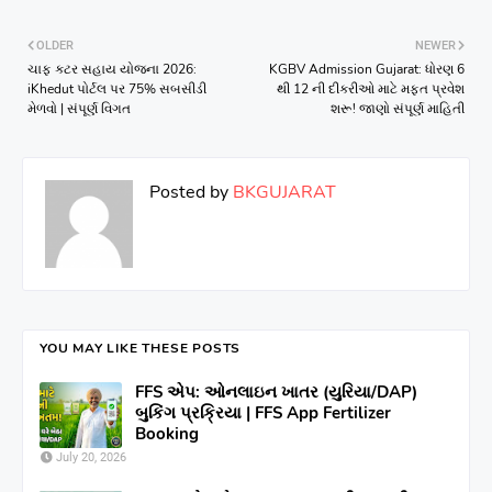
OLDER
NEWER
ચાફ કટર સહાય યોજના 2026:
KGBV Admission Gujarat: ધોરણ 6
iKhedut પોર્ટલ પર 75% સબસીડી
થી 12 ની દીકરીઓ માટે મફત પ્રવેશ
મેળવો | સંપૂર્ણ વિગત
શરૂ! જાણો સંપૂર્ણ માહિતી
Posted by
BKGUJARAT
YOU MAY LIKE THESE POSTS
FFS એપ: ઓનલાઇન ખાતર (યુરિયા/DAP)
બુકિંગ પ્રક્રિયા | FFS App Fertilizer
Booking
July 20, 2026