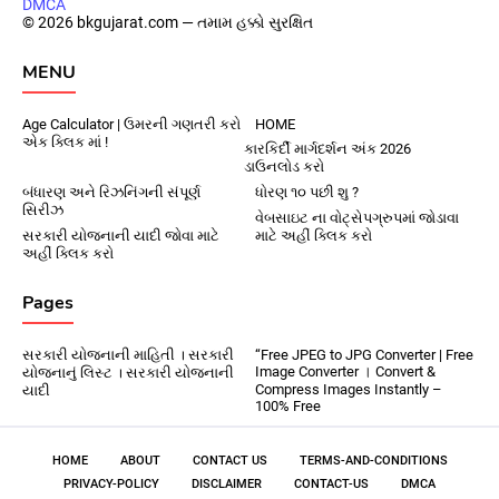
DMCA
© 2026 bkgujarat.com — તમામ હક્કો સુરક્ષિત
MENU
Age Calculator | ઉમરની ગણતરી કરો
HOME
એક ક્લિક માં !
કારકિર્દી માર્ગદર્શન અંક 2026
ડાઉનલોડ કરો
બંધારણ અને રિઝનિંગની સંપૂર્ણ
ધોરણ ૧૦ પછી શુ ?
સિરીઝ
વેબસાઇટ ના વોટ્સેપગ્રુપમાં જોડાવા
સરકારી યોજનાની યાદી જોવા માટે
માટે અહીં ક્લિક કરો
અહીં ક્લિક કરો
Pages
સરકારી યોજનાની માહિતી । સરકારી
“Free JPEG to JPG Converter | Free
Image Converter । Convert &
યોજનાનું લિસ્ટ । સરકારી યોજનાની
Compress Images Instantly –
યાદી
100% Free
HOME
ABOUT
CONTACT US
TERMS-AND-CONDITIONS
PRIVACY-POLICY
DISCLAIMER
CONTACT-US
DMCA