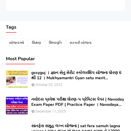
Tags
યોજનાઓ
શિક્ષણ
શિષ્યવૃતિ
સરકારી યોજના
Most Popular
gssyguj । જ્ઞાન સેતુ મેરીટ સ્કોલરશિપ યોજના ધોરણ 6
થી 12 । Mukhyamantri Gyan setu merit
Scholarship yojana 2023 ।સીલેક્ટ થયેલ વિધાર્થીઓ
October 05, 2023
લાભ મેળવવા માટે ઓનલાઇન અરજી કરો
નવોદય પ્રવેશ પરીક્ષા ધોરણ-૫ પ્રેક્ટિસ પેપર | Navoday
Exam Paper PDF | Practice Paper । Navodaya
Old paper NMMS OLD PAPER
December 11, 2025
સાતફેરા સમુહ લગ્ન યોજના | sat fera samuh lagna