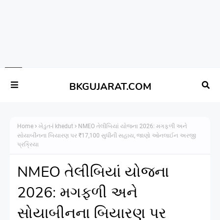
BKGUJARAT.COM
Home
ખેડુત-i khedut
NMEO તેલીબિયાં યોજના 2026: મગફળી અને
સોયાબીનના બિયારણ પર ₹17,100 સુધીની સહાય, જાણો ઓનલાઈન અરજી
પ્રક્રિયા
NMEO તેલીબિયાં યોજના
2026: મગફળી અને
સોયાબીનના બિયારણ પર