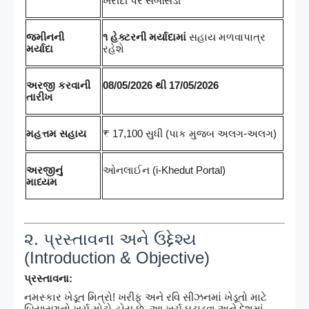
ખરીદી પર સબસિડી
જમીનની
૧ હેક્ટરની મર્યાદામાં
સહાય મળવાપાત્ર
મર્યાદા
રહેશે
અરજી કરવાની
08/05/2026 થી 17/05/2026
તારીખ
મહત્તમ સહાય
₹ 17,100 સુધી (પાક મુજબ અલગ-અલગ)
અરજીનું
ઓનલાઈન (i-Khedut Portal)
માધ્યમ
૨. પ્રસ્તાવના અને ઉદ્દેશ્ય
(Introduction & Objective)
પ્રસ્તાવના:
નમસ્કાર ખેડૂત મિત્રો! ખરીફ અને રવિ સીઝનમાં ખેડૂતો માટે
બિયારણનો ખર્ચ મોટો હોય છે. આ ખર્ચ ઘટાડવા અને દેશમાં