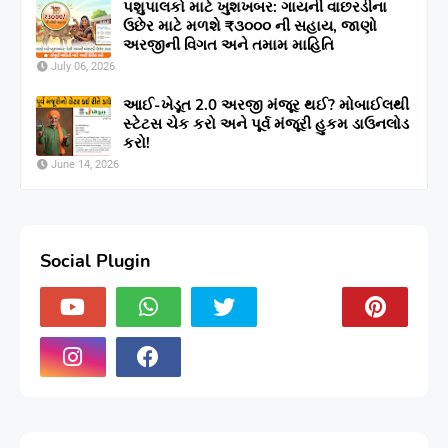
પશુપાલકો માટે ખુશખબર: ગાયની વાછરડીના
ઉછેર માટે મળશે ₹૩૦૦૦ ની સહાય, જાણો
અરજીની વિગત અને તમામ માહિતિ
July 06, 2026
આઈ-ખેડૂત 2.0 અરજી મંજૂર થઈ? મોબાઈલથી
સ્ટેટસ ચેક કરો અને પૂર્વ મંજૂરી હુકમ ડાઉનલોડ
કરો!
June 14, 2026
Social Plugin