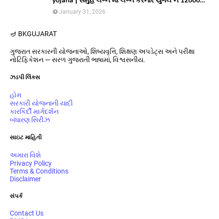
yojana | સમુહ લગ્ન માં લગ્ન કરનાર યુગલ ને 12000
અને આયોજક સંસ્થાને યુગલ દિઠ ૩૦૦૦૦/ ની સહાય
January 31, 2026
આપતી યોજના
🪔 BK
GUJARAT
ગુજરાત સરકારની યોજનાઓ, શિષ્યવૃત્તિ, શિક્ષણ અપડેટ્સ અને પરીક્ષા
નોટિફિકેશન — સરળ ગુજરાતી ભાષામાં, વિશ્વસનીય.
ઝડપી લિંક્સ
હોમ
સરકારી યોજનાની યાદી
કારકિર્દી માર્ગદર્શન
બંધારણ સિરીઝ
સાઇટ માહિતી
અમારા વિશે
Privacy Policy
Terms & Conditions
Disclaimer
સંપર્ક
Contact Us