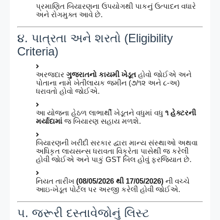
પ્રમાણિત બિયારણના ઉપયોગથી પાકનું ઉત્પાદન વધારે
અને રોગમુક્ત આવે છે.
૪. પાત્રતા અને શરતો (Eligibility
Criteria)
અરજદાર
ગુજરાતનો કાયમી ખેડૂત
હોવો જોઈએ અને
પોતાના નામે ખેતીલાયક જમીન (૭/૧૨ અને ૮-અ)
ધરાવતો હોવો જોઈએ.
આ યોજના હેઠળ લાભાર્થી ખેડૂતને વધુમાં વધુ
૧ હેક્ટરની
મર્યાદામાં
જ બિયારણ સહાય મળશે.
બિયારણની ખરીદી સરકાર દ્વારા માન્ય સંસ્થાઓ અથવા
અધિકૃત લાયસન્સ ધરાવતા વિક્રેતા પાસેથી જ કરેલી
હોવી જોઈએ અને પાકું GST બિલ હોવું ફરજિયાત છે.
નિયત તારીખ
(08/05/2026 થી 17/05/2026)
ની વચ્ચે
આઇ-ખેડૂત પોર્ટલ પર અરજી કરેલી હોવી જોઈએ.
૫. જરૂરી દસ્તાવેજોનું લિસ્ટ