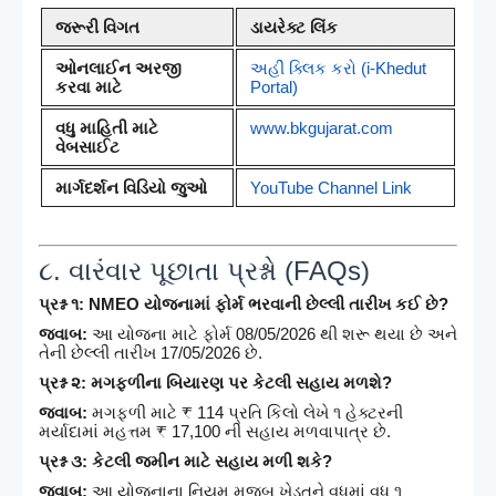
જરૂરી વિગત
ડાયરેક્ટ લિંક
ઓનલાઈન અરજી
અહીં ક્લિક કરો (i-Khedut
કરવા માટે
Portal)
વધુ માહિતી માટે
www.bkgujarat.com
વેબસાઈટ
માર્ગદર્શન વિડિયો જુઓ
YouTube Channel Link
૮. વારંવાર પૂછાતા પ્રશ્નો (FAQs)
પ્રશ્ન ૧: NMEO યોજનામાં ફોર્મ ભરવાની છેલ્લી તારીખ કઈ છે?
જવાબ:
આ યોજના માટે ફોર્મ 08/05/2026 થી શરૂ થયા છે અને
તેની છેલ્લી તારીખ 17/05/2026 છે.
પ્રશ્ન ૨: મગફળીના બિયારણ પર કેટલી સહાય મળશે?
જવાબ:
મગફળી માટે ₹ 114 પ્રતિ કિલો લેખે ૧ હેક્ટરની
મર્યાદામાં મહત્તમ ₹ 17,100 ની સહાય મળવાપાત્ર છે.
પ્રશ્ન ૩: કેટલી જમીન માટે સહાય મળી શકે?
જવાબ:
આ યોજનાના નિયમ મુજબ ખેડૂતને વધુમાં વધુ ૧