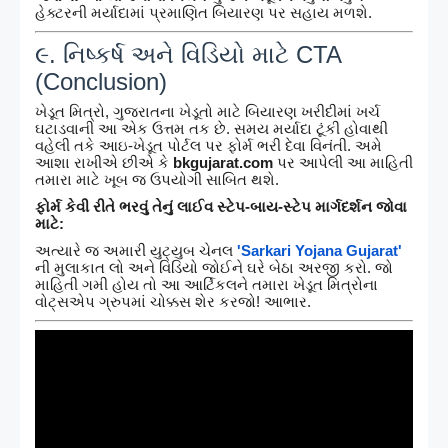
હેક્ટરની મર્યાદામાં પ્રમાણિત બિયારણ પર સહાય મળશે.
૯. નિષ્કર્ષ અને વિડિયો માટે CTA
(Conclusion)
ખેડૂત મિત્રો, ગુજરાતના ખેડૂતો માટે બિયારણ ખરીદીમાં ખર્ચ
ઘટાડવાની આ એક ઉત્તમ તક છે. સમય મર્યાદા ટૂંકી હોવાથી
વહેલી તકે આઇ-ખેડૂત પોર્ટલ પર ફોર્મ ભરી દેવા વિનંતી. અમે
આશા રાખીએ છીએ કે
bkgujarat.com
પર આપેલી આ માહિતી
તમારા માટે ખૂબ જ ઉપયોગી સાબિત થશે.
ફોર્મ કેવી રીતે ભરવું તેનું લાઈવ સ્ટેપ-બાય-સ્ટેપ માર્ગદર્શન જોવા
માટે:
અત્યારે જ અમારી યુટ્યુબ ચેનલ
'Sarkari Yojana Gujarat'
ની મુલાકાત લો અને વિડિયો જોઈને ઘરે બેઠા અરજી કરો. જો
માહિતી ગમી હોય તો આ આર્ટિકલને તમારા ખેડૂત મિત્રોના
વોટ્સએપ ગ્રુપમાં ચોક્કસ શેર કરજો! આભાર.