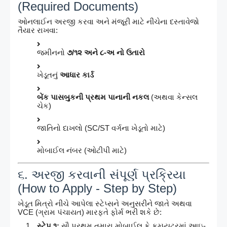
(Required Documents)
ઓનલાઈન અરજી કરવા અને મંજૂરી માટે નીચેના દસ્તાવેજો
તૈયાર રાખવા:
જમીનનો
૭/૧૨ અને ૮-અ નો ઉતારો
ખેડૂતનું
આધાર કાર્ડ
બેંક પાસબુકની પ્રથમ પાનાની નકલ
(અથવા કેન્સલ
ચેક)
જાતિનો દાખલો (SC/ST વર્ગના ખેડૂતો માટે)
મોબાઈલ નંબર (ઓટીપી માટે)
૬. અરજી કરવાની સંપૂર્ણ પ્રક્રિયા
(How to Apply - Step by Step)
ખેડૂત મિત્રો નીચે આપેલા સ્ટેપ્સને અનુસરીને જાતે અથવા
VCE (ગ્રામ પંચાયત) મારફતે ફોર્મ ભરી શકે છે:
સ્ટેપ ૧:
સૌ પ્રથમ તમારા મોબાઈલ કે કમ્પ્યુટરમાં આઇ-