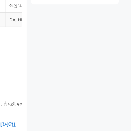
લાગુ પડતા નથી (ફિક્સ પે)
DA, HRA, મેડિકલ, બોનસ વગેરે
. તે પછી ૨૦
દાખલા