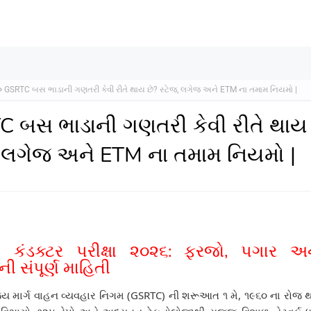
GSRTC બસ ભાડાની ગણતરી કેવી રીતે થાય છે? સ્ટેજ, લગેજ અને ETM ના તમામ નિયમો |
 બસ ભાડાની ગણતરી કેવી રીતે થાય 
, લગેજ અને ETM ના તમામ નિયમો |
 કંડક્ટર પરીક્ષા ૨૦૨૬: ફરજો, પગાર અન
 સંપૂર્ણ માહિતી
્ય માર્ગ વાહન વ્યવહાર નિગમ (GSRTC) ની શરૂઆત ૧ મે, ૧૯૬૦ ના રોજ