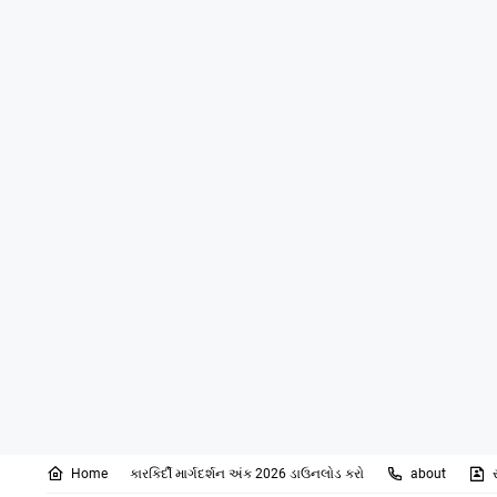
Home
કારકિર્દી માર્ગદર્શન અંક 2026 ડાઉનલોડ કરો
about