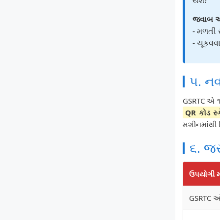
થશે?
જવાબ અ
- મળતી 
- ચૂકવવ
૫. નવ
GSRTC એ ૧૦,
QR કોડ સ્ક
મશીનમાંથી ર
૬. જર
ઉપયોગી મ
GSRTC ઓ