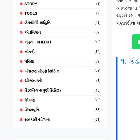
આજે તે ૧૬ 
STORY
(1)
વ્યવસ્થામાં
TOOLS
(2)
ચહેરો છે .
ગણતરીના 
ઉપયોગી માહિતિ
(48)
એડમિશન
(32)

ખેડુત-I KHEDUT
(10)
નોકરી
(34)
૧. ક
પરિક્ષા
(32)
બંધારણ સંપુર્ણ સિરિઝ
(21)
યોજનાઓ
(8)
રિઝનિંગ સંપુર્ણ સિરિઝ
(18)
શિક્ષણ
(79)
શિષ્યવૃતિ
(33)
સરકારી યોજના
(31)