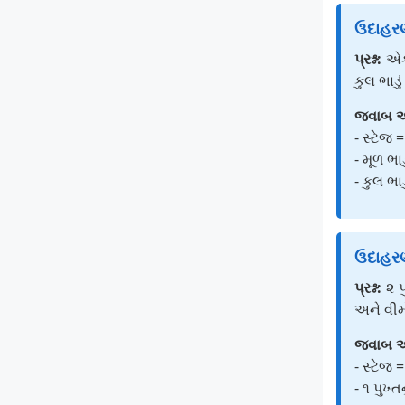
ઉદાહર
પ્રશ્ન:
એક 
કુલ ભાડુ
જવાબ અ
- સ્ટેજ 
- મૂળ ભા
- કુલ ભા
ઉદાહરણ 
પ્રશ્ન:
૨ પ
અને વીમો
જવાબ અ
- સ્ટેજ 
- ૧ પુખ્