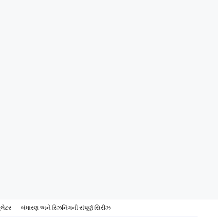
ુલેટર
બંધારણ અને રિઝનિંગની સંપૂર્ણ સિરીઝ