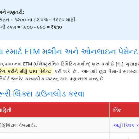
ને ગણતરી:
રાહત = ૧૨૦૦ ના ૮૨.૫% = ₹૯૯૦ માફી
ાની રકમ = ૧૨૦૦ - ૯૯૦ =
₹૨૧૦
ા સ્માર્ટ ETM મશીન અને ઓનલાઇન પેમેન્ટ
૫૦૦ નવા ETM (ઈલેક્ટ્રોનિક ટિકિટિંગ મશીન) શરૂ કર્યા છે [૧૬]. મુસાફ
ેન કરીને સીધું UPI પેમેન્ટ
કરી શકે છે . આનાથી છૂટા પૈસાની સમસ્ય
િપોર્ટ જનરેટ કરવાથી કંડક્ટરનું કામ પણ સરળ બન્યું છે
ૂરી લિંક્સ ડાઉનલોડ કરવા
ાહિતી
લિંક
ફિશિયલ વેબસાઈટ
અહીં ક્લિક ક