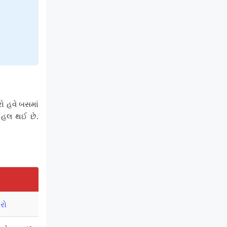
રો હવે બસમાં
ા હલ થઈ છે.
રો