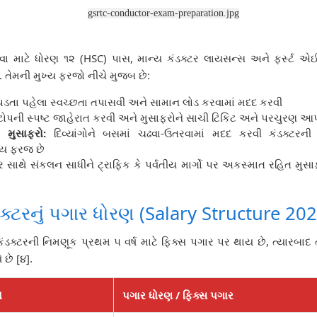
gsrtc-conductor-exam-preparation.jpg
વા માટે ધોરણ ૧૨ (HSC) પાસ, માન્ય કંડક્ટર લાયસન્સ અને ફર્સ્ટ એઈડ
 . તેમની મુખ્ય ફરજો નીચે મુજબ છે:
તા પહેલા સ્વચ્છતા તપાસવી અને સામાન લોડ કરવામાં મદદ કરવી
્ટોપની સ્પષ્ટ જાહેરાત કરવી અને મુસાફરોને સાચી ટિકિટ અને પરચુરણ આપ
ંગ મુસાફરો:
દિવ્યાંગોને બસમાં ચઢવા-ઉતરવામાં મદદ કરવી કંડક્ટરની
ીય ફરજ છે
ર સાથે સંકલન સાધીને ટ્રાફિક કે પર્વતીય માર્ગો પર અકસ્માત રહિત મુસાફ
ડક્ટરનું પગાર ધોરણ (Salary Structure 20
ંડક્ટરની નિમણૂક પ્રથમ ૫ વર્ષ માટે ફિક્સ પગાર પર થાય છે, ત્યારબાદ
 છે [૪].
ો
પગાર ધોરણ / ફિક્સ પગાર