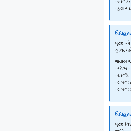
- બાળકનુ
- કુલ ભા
ઉદાહરણ
પ્રશ્ન:
એક 
યુનિટ/સ્
જવાબ અ
- સ્ટેજ 
- ચાર્જપ
- લગેજ 
- લગેજ ભ
ઉદાહરણ
પ્રશ્ન:
વિદ