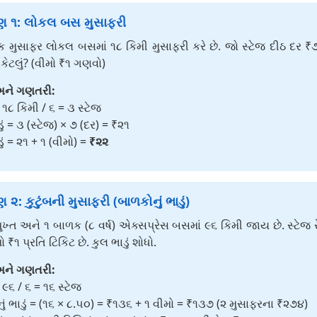
ણ ૧: લોકલ બસ મુસાફરી
મુસાફર લોકલ બસમાં ૧૮ કિમી મુસાફરી કરે છે. જો સ્ટેજ દીઠ દર ₹
ં કેટલું? (વીમો ₹૧ ગણવો)
ને ગણતરી:
= ૧૮ કિમી / ૬ = ૩ સ્ટેજ
ડું = ૩ (સ્ટેજ) × ૭ (દર) = ₹૨૧
ડું = ૨૧ + ૧ (વીમો) =
₹૨૨
૨: કુટુંબની મુસાફરી (બાળકોનું ભાડું)
ુખ્ત અને ૧ બાળક (૮ વર્ષ) એક્સપ્રેસ બસમાં ૯૬ કિમી જાય છે. સ્ટેજ 
 ₹૧ પ્રતિ ટિકિટ છે. કુલ ભાડું શોધો.
ને ગણતરી:
= ૯૬ / ૬ = ૧૬ સ્ટેજ
તનું ભાડું = (૧૬ × ૮.૫૦) = ₹૧૩૬ + ૧ વીમો = ₹૧૩૭ (૨ મુસાફરના ₹૨૭૪)