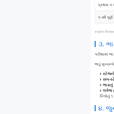
પ્રથમ ૫ વ
૫ વર્ષ પૂર
સ્ત્રોત: નિગ
૩. ભા
પરીક્ષામાં ભ
ભાડું મુખ્યત
સ્ટેજની
સબ-સ્ટ
ભાડાનું 
લગેજ 
કિલોનું ૧
૪. જ