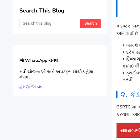
Search This Blog
કંડક્ટર બન
અનિવાર્ય છે
બસ ઉપડ
દરેક સ
દિવ્યા
📲 WhatsApp ચેનલ
કાયદાક
નવી યોજનાઓ અને અપડેટ્સ સૌથી પહેલા
ડ્રાઈવ
મેળવો
કરવી
હમણાં જોડાવ
૨. કં
GSRTC માં ક
કરવામાં આવે
સમયગાળ