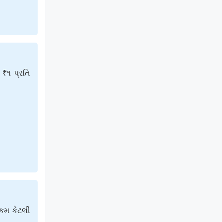
₹૧ પ્રતિ
રકમ કેટલી