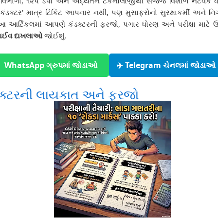
વિભાગો, ૧૨૫ ડેપો અને અદ્યતન ટેકનોલોજીથી સજ્જ વિશાળ નેટવર્ક ધ
 'કંડક્ટર' માત્ર ટિકિટ આપનાર નથી, પણ મુસાફરોનો સુરક્ષાકર્મી અને 
 આ આર્ટિકલમાં આપણે કંડક્ટરની ફરજો, પગાર ધોરણ અને પરીક્ષા માટે
લાઈવ દાખલાઓ
જોઈશું.
 WhatsApp ગ્રુપમાં જોડાઓ
✈️ Telegram ચેનલમાં જોડાઓ
ંડક્ટરની લાયકાત અને ફરજો