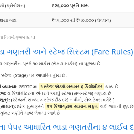
ર્ષ (પ્રોબેશન)
₹૨૬,૦૦૦ પ્રતિ માસ
્ણ થયા બાદ
₹૧૫,૭૦૦ થી ₹૫૦,૦૦૦ (લેવલ-૧)
મના નિયમો મુજબ [૪, ૫]
ડા ગણતરી અને સ્ટેજ સિસ્ટમ (Fare Rules)
ાડા ગણતરીના પ્રશ્નો ૧૦ માર્કસ (રોકડા માર્કસ) ના પૂછાય છે
્વે 'સ્ટેજ' (Stage) પર આધારિત હોય છે.
 વ્યાખ્યા:
GSRTC માં
૧ સ્ટેજ એટલે બરાબર ૬ કિલોમીટર
થાય છે
ેજ:
૩ કિલોમીટરના અંતરને અડધું સ્ટેજ (સબ-સ્ટેજ) ગણાય છે
સૂત્ર:
(સ્ટેજની સંખ્યા × સ્ટેજ દીઠ દર) + વીમો, ટોલ ટેક્સ વગેરે [
(સામાન):
દરેક મુસાફરને
૨૫ કિલોગ્રામ સામાન મફત
લઈ જવાની છૂટ છે 
 યુનિટ ગણીને ચાર્જ લેવામાં આવે છે
ુના પેપર આધારિત ભાડા ગણતરીના ૪ લાઈવ 