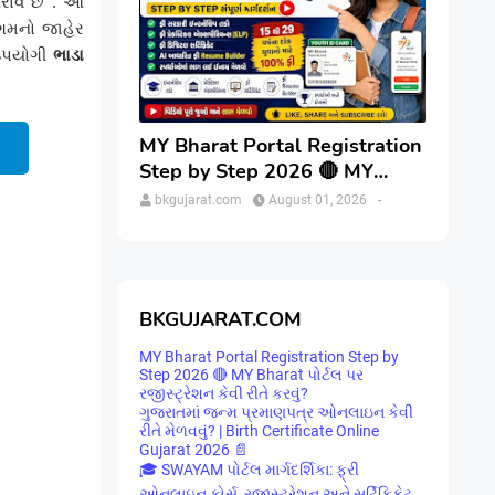
રાવે છે . આ
નિગમનો જાહેર
 ઉપયોગી
ભાડા
MY Bharat Portal Registration
Step by Step 2026 🔴 MY
Bharat પોર્ટલ પર રજીસ્ટ્રેશન કેવી
bkgujarat.com
August 01, 2026
-
રીતે કરવું?
BKGUJARAT.COM
MY Bharat Portal Registration Step by
Step 2026 🔴 MY Bharat પોર્ટલ પર
રજીસ્ટ્રેશન કેવી રીતે કરવું?
ગુજરાતમાં જન્મ પ્રમાણપત્ર ઓનલાઇન કેવી
રીતે મેળવવું? | Birth Certificate Online
Gujarat 2026 📄
🎓 SWAYAM પોર્ટલ માર્ગદર્શિકા: ફ્રી
ઓનલાઇન કોર્સ, રજીસ્ટ્રેશન અને સર્ટિફિકેટ