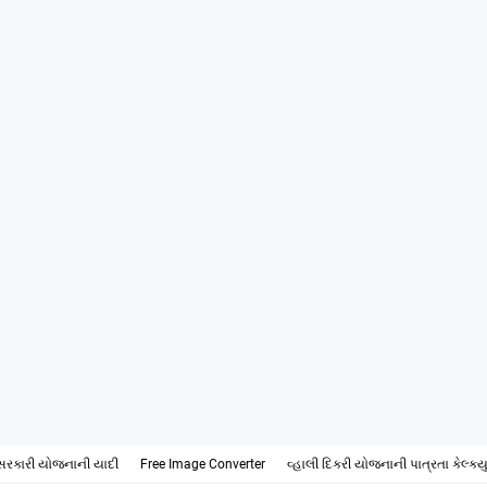
સરકારી યોજનાની યાદી
Free Image Converter
વ્હાલી દિકરી યોજનાની પાત્રતા કેલ્ક્ય