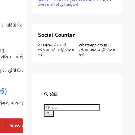
મેળવવાની સંપૂર્ણ માહિતી
 સર્ટિફિકેટ
Social Counter
ટેલિગ્રામ ચેનલમાં
WhatsApp group માં
વું
જોડાવા માટે અહિં ક્લિક
જોડાવા માટે અહી ક્લિક
કરો
કરો
 નૈતિક અને
રી સુનિશ્ચિત
26)
🔍 શોધો
 તેમને કાયમી
Go
અન્ય ભથ્થા / સુવિધાઓ