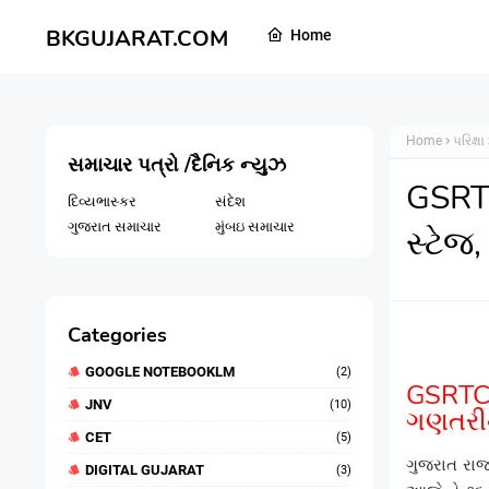
BKGUJARAT.COM
Home
Home
પરિક્ષા
સમાચાર પત્રો /દૈનિક ન્યુઝ
GSRTC
દિવ્યભાસ્કર
સંદેશ
ગુજરાત સમાચાર
મુંબઇ સમાચાર
સ્ટેજ
Categories
GOOGLE NOTEBOOKLM
(2)
GSRTC
JNV
(10)
ગણતરીની
CET
(5)
ગુજરાત રાજ
DIGITAL GUJARAT
(3)