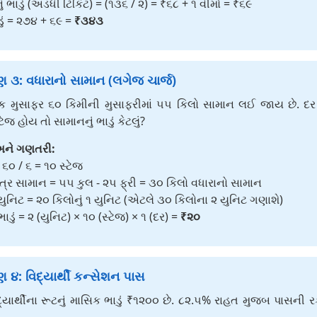
ં ભાડું (અડધી ટિકિટ) = (૧૩૬ / ૨) = ₹૬૮ + ૧ વીમો = ₹૬૯
ડું = ૨૭૪ + ૬૯ =
₹૩૪૩
 ૩: વધારાનો સામાન (લગેજ ચાર્જ)
મુસાફર ૬૦ કિમીની મુસાફરીમાં ૫૫ કિલો સામાન લઈ જાય છે. દર 
ટેજ હોય તો સામાનનું ભાડું કેટલું?
ને ગણતરી:
= ૬૦ / ૬ = ૧૦ સ્ટેજ
ાત્ર સામાન = ૫૫ કુલ - ૨૫ ફ્રી = ૩૦ કિલો વધારાનો સામાન
યુનિટ = ૨૦ કિલોનું ૧ યુનિટ (એટલે ૩૦ કિલોના ૨ યુનિટ ગણાશે)
ાડું = ૨ (યુનિટ) × ૧૦ (સ્ટેજ) × ૧ (દર) =
₹૨૦
 ૪: વિદ્યાર્થી કન્સેશન પાસ
્યાર્થીના રૂટનું માસિક ભાડું ₹૧૨૦૦ છે. ૮૨.૫% રાહત મુજબ પાસની 