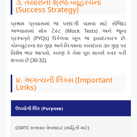
૩. તૈયારીની શ્રેષ્ઠ વ્યૂહરચના
(Success Strategy)
પ્રથમ પ્રયાસમાં જ પસંદગી પામવા માટે રોજિંદા
અભ્યાસમાં મોક ટેસ્ટ (Mock Tests) અને જૂના
પ્રશ્નપત્રો (PYQs) ઉકેલવા ખૂબ જ ફાયદાકારક છે.
કોમ્પ્યુટરના ૨૦ ગુણ અને નિગમના કાયદાના ૩૦ ગુણ પર
વિશેષ ભાર આપવો, કારણ કે તેમાં પૂરા માર્ક્સ કવર કરી
શકાય છે [30-32].
૪. અગત્યની લિંક્સ (Important
Links)
ઉપયોગી લિંક (Purpose)
GSRTC સત્તાવાર વેબસાઇટ (માહિતી માટે)