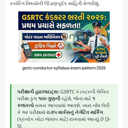
સ્કોરિંગ વિષયોની ઊંડાણપૂર્વક માહિતી મેળવીશું.
gsrtc-conductor-syllabus-exam-pattern-2026
પરીક્ષાની હાઇલાઇટ્સ:
GSRTC કંડક્ટરની લેખિત
પરીક્ષા કુલ
૧૦૦ ગુણની
રહેશે, જેના માટે
૧
કલાકનો
સમય આપવામાં આવશે. ખાસ નોંધ લેવી
કે આ પરીક્ષામાં
૦.૨૫ માર્કસનું નેગેટિવ માર્કિંગ
(પ્રત્યેક ખોટા જવાબ માટે) રાખવામાં આવ્યું છે [3-
5].