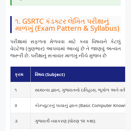
૧. GSRTC કંડક્ટર લેખિત પરીક્ષાનું
માળખું (Exam Pattern & Syllabus)
પરીક્ષામાં સફળતા મેળવવા માટે કયા વિષયને કેટલું
વેઇટેજ (ગુણભાર) આપવામાં આવ્યું છે તે જાણવું અત્યંત
જરૂરી છે. પરીક્ષાનું સત્તાવાર માળખું નીચે મુજબ છે
ક્રમ
વિષય (Subject)
૧
સામાન્ય જ્ઞાન, ગુજરાતનો ઇતિહાસ, ભૂગોળ અને વર્તમાન
૨
કોમ્પ્યુટરનું પાયાનું જ્ઞાન (Basic Computer Knowle
૩
ગુજરાતી વ્યાકરણ (ધોરણ ૧૨ કક્ષા)