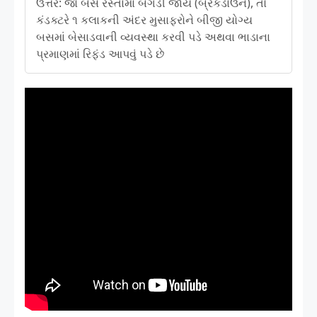
ઉત્તર: જો બસ રસ્તામાં બગડી જાય (બ્રેકડાઉન), તો
કંડક્ટરે ૧ કલાકની અંદર મુસાફરોને બીજી યોગ્ય
બસમાં બેસાડવાની વ્યવસ્થા કરવી પડે અથવા ભાડાના
પ્રમાણમાં રિફંડ આપવું પડે છે