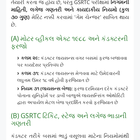
તૈયારી કરતા જ હોય છે, પરંતુ GSRTC પરીક્ષામાં
નિગમની
માહિતી, લગેજ ગણતરી અને કાયદાકીય નિયમો (કુલ
૩૦ ગુણ)
મેરિટ નક્કી કરવામાં 'ગેમ ચેન્જર' સાબિત થાય
છે.
(A) મોટર વ્હીકલ એક્ટ ૧૯૮૮ અને કંડક્ટરની
ફરજો
કલમ ૨૯:
કંડક્ટર લાયસન્સ વગર બસમાં ફરજ બજાવવા
પર કાયદેસર પ્રતિબંધ છે
કલમ ૩૧:
કંડક્ટર લાયસન્સ મેળવવા માટે ઉમેદવારની
લઘુત્તમ ઉંમર ૧૮ વર્ષ હોવી ફરજિયાત છે
નિયમ ૩૧ (લાયસન્સ બેજ):
ફરજ દરમિયાન દરેક કંડક્ટરે
પોતાના યુનિફોર્મ પર ડાબી બાજુએ લાયસન્સિંગ ઓથોરિટી
દ્વારા અપાયેલ મેટલ બેજ પ્રદર્શિત કરવો ફરજિયાત છે
(B) GSRTC ટિકિટ, સ્ટેજ અને લગેજ ભાડાની
ગણતરી
કંડક્ટર તરીકે બસમાં ભાડું વસૂલવા માટેના નિયમોમાંથી