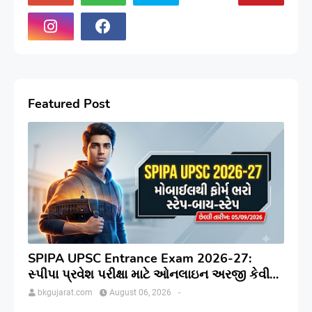
Featured Post
SPIPA UPSC Entrance Exam 2026-27:
સ્પીપા પ્રવેશ પરીક્ષા માટે ઓનલાઇન અરજી કેવી
રીતે કરવી? જાણો સંપૂર્ણ પ્રક્રિયા
bkgujarat.com
August 06, 2026
-