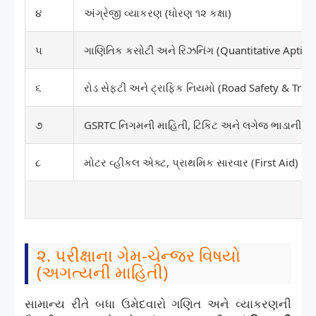
૪
અંગ્રેજી વ્યાકરણ (ધોરણ ૧૨ કક્ષા)
૫
ગાણિતિક કસોટી અને રિઝનિંગ (Quantitative Aptit
૬
રોડ સેફ્ટી અને ટ્રાફિક નિયમો (Road Safety & Traff
૭
GSRTC નિગમની માહિતી, ટિકિટ અને લગેજ ભાડાની ગ
૮
મોટર વ્હીકલ એક્ટ, પ્રાથમિક સારવાર (First Aid) અ
૨. પરીક્ષાના ગેમ-ચેન્જર વિષયો
(અગત્યની માહિતી)
સામાન્ય રીતે બધા ઉમેદવારો ગણિત અને વ્યાકરણની