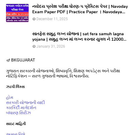
નવોદય પ્રવેશ પરીક્ષા ધોરણ-૫ પ્રેક્ટિસ પેપર | Navoday
Exam Paper PDF | Practice Paper । Navodaya
Old paper NMMS OLD PAPER
December 11, 2025
સાતફેરા સમુહ લગ્ન યોજના | sat fera samuh lagna
yojana | સમુહ લગ્ન માં લગ્ન કરનાર યુગલ ને 12000
અને આયોજક સંસ્થાને યુગલ દિઠ ૩૦૦૦૦/ ની સહાય
January 31, 2026
આપતી યોજના
🪔 BK
GUJARAT
ગુજરાત સરકારની યોજનાઓ, શિષ્યવૃત્તિ, શિક્ષણ અપડેટ્સ અને પરીક્ષા
નોટિફિકેશન — સરળ ગુજરાતી ભાષામાં, વિશ્વસનીય.
ઝડપી લિંક્સ
હોમ
સરકારી યોજનાની યાદી
કારકિર્દી માર્ગદર્શન
બંધારણ સિરીઝ
સાઇટ માહિતી
અમારા વિશે