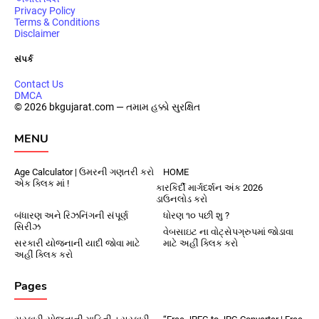
Privacy Policy
Terms & Conditions
Disclaimer
સંપર્ક
Contact Us
DMCA
© 2026 bkgujarat.com — તમામ હક્કો સુરક્ષિત
MENU
Age Calculator | ઉમરની ગણતરી કરો
HOME
એક ક્લિક માં !
કારકિર્દી માર્ગદર્શન અંક 2026
ડાઉનલોડ કરો
બંધારણ અને રિઝનિંગની સંપૂર્ણ
ધોરણ ૧૦ પછી શુ ?
સિરીઝ
વેબસાઇટ ના વોટ્સેપગ્રુપમાં જોડાવા
સરકારી યોજનાની યાદી જોવા માટે
માટે અહીં ક્લિક કરો
અહીં ક્લિક કરો
Pages