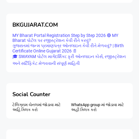
BKGUJARAT.COM
MY Bharat Portal Registration Step by Step 2026 🔴 MY
Bharat પોર્ટલ પર રજીસ્ટ્રેશન કેવી રીતે કરવું?
ગુજરાતમાં જન્મ પ્રમાણપત્ર ઓનલાઇન કેવી રીતે મેળવવું? | Birth
Certificate Online Gujarat 2026 📄
🎓 SWAYAM પોર્ટલ માર્ગદર્શિકા: ફ્રી ઓનલાઇન કોર્સ, રજીસ્ટ્રેશન
અને સર્ટિફિકેટ મેળવવાની સંપૂર્ણ માહિતી
Social Counter
ટેલિગ્રામ ચેનલમાં જોડાવા માટે
WhatsApp group માં જોડાવા માટે
અહિં ક્લિક કરો
અહી ક્લિક કરો