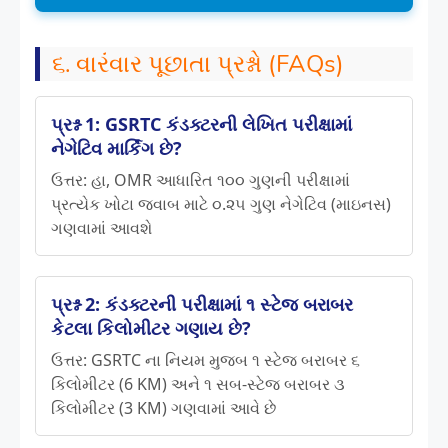
૬. વારંવાર પૂછાતા પ્રશ્નો (FAQs)
પ્રશ્ન 1: GSRTC કંડક્ટરની લેખિત પરીક્ષામાં
નેગેટિવ માર્કિંગ છે?
ઉત્તર: હા, OMR આધારિત ૧૦૦ ગુણની પરીક્ષામાં
પ્રત્યેક ખોટા જવાબ માટે ૦.૨૫ ગુણ નેગેટિવ (માઇનસ)
ગણવામાં આવશે
પ્રશ્ન 2: કંડક્ટરની પરીક્ષામાં ૧ સ્ટેજ બરાબર
કેટલા કિલોમીટર ગણાય છે?
ઉત્તર: GSRTC ના નિયમ મુજબ ૧ સ્ટેજ બરાબર ૬
કિલોમીટર (6 KM) અને ૧ સબ-સ્ટેજ બરાબર ૩
કિલોમીટર (3 KM) ગણવામાં આવે છે