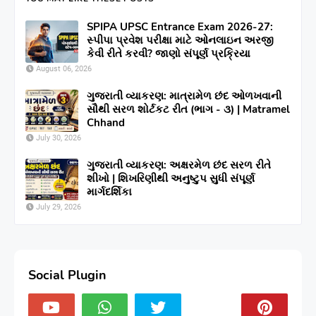
SPIPA UPSC Entrance Exam 2026-27:
સ્પીપા પ્રવેશ પરીક્ષા માટે ઓનલાઇન અરજી
કેવી રીતે કરવી? જાણો સંપૂર્ણ પ્રક્રિયા
August 06, 2026
ગુજરાતી વ્યાકરણ: માત્રામેળ છંદ ઓળખવાની
સૌથી સરળ શોર્ટકટ રીત (ભાગ - ૩) | Matramel
Chhand
July 30, 2026
ગુજરાતી વ્યાકરણ: અક્ષરમેળ છંદ સરળ રીતે
શીખો | શિખરિણીથી અનુષ્ટુપ સુધી સંપૂર્ણ
માર્ગદર્શિકા
July 29, 2026
Social Plugin