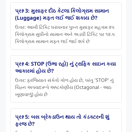
પ્રશ્ન 3: મુસાફર દીઠ કેટલા કિલોગ્રામ સામાન
(Luggage) મફત લઈ જઈ શકાય છે?
ઉત્તર: આખી ટિકિટ ધરાવનાર પુખ્ત મુસાફર મહત્તમ ૨૫
કિલોગ્રામ સુધીનો સામાન અને અડધી ટિકિટ પર ૧૨.૫
કિલોગ્રામ સામાન મફત લઈ જઈ શકે છે
પ્રશ્ન 4: STOP (ઉભા રહો) નું ટ્રાફિક સાઇન કયા
આકારમાં હોય છે?
ઉત્તર: ફરજિયાત સંકેતો ગોળ હોય છે, પરંતુ 'STOP' નું
ચિહ્ન અપવાદરૂપે અષ્ટકોણીય (Octagonal - આઠ
ખૂણાવાળું) હોય છે
પ્રશ્ન 5: બસ બ્રેકડાઉન થાય તો કંડક્ટરની શું
ફરજ છે?