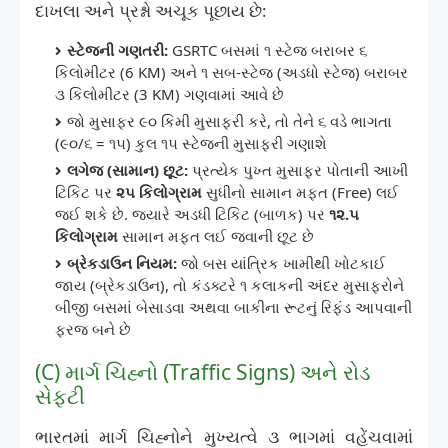
દાખલા અને પ્રશ્નો અચૂક પૂછાય છે:
સ્ટેજની ગણતરી:
GSRTC બસમાં ૧ સ્ટેજ બરાબર ૬
કિલોમીટર (6 KM) અને ૧ સબ-સ્ટેજ (અડધો સ્ટેજ) બરાબર
૩ કિલોમીટર (3 KM) ગણવામાં આવે છે
જો મુસાફર ૯૦ કિમી મુસાફરી કરે, તો તેને ૬ વડે ભાગતા
(૯૦/૬ = ૧૫) કુલ ૧૫ સ્ટેજની મુસાફરી ગણાશે
લગેજ (સામાન) છૂટ:
પ્રત્યેક પુખ્ત મુસાફર પોતાની આખી
ટિકિટ પર
૨૫ કિલોગ્રામ
સુધીનો સામાન મફત (Free) લઈ
જઈ શકે છે. જ્યારે અડધી ટિકિટ (બાળક) પર
૧૨.૫
કિલોગ્રામ
સામાન મફત લઈ જવાની છૂટ છે
બ્રેકડાઉન નિયમ:
જો બસ યાંત્રિક ખામીથી ખોટકાઈ
જાય (બ્રેકડાઉન), તો કંડક્ટરે ૧ કલાકની અંદર મુસાફરોને
બીજી બસમાં બેસાડવા અથવા બાકીના રૂટનું રિફંડ આપવાની
ફરજ બને છે
(C) માર્ગ ચિહ્નો (Traffic Signs) અને રોડ
સેફ્ટી
ભારતમાં માર્ગ ચિહ્નોને મુખ્યત્વે ૩ ભાગમાં વહેંચવામાં