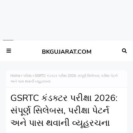
BKGUJARAT.COM
Home
પરિક્ષા
GSRTC કંડક્ટર પરીક્ષા 2026: સંપૂર્ણ સિલેબસ, પરીક્ષા પેટર્ન
અને પાસ થવાની વ્યૂહરચના
GSRTC કંડક્ટર પરીક્ષા 2026:
સંપૂર્ણ સિલેબસ, પરીક્ષા પેટર્ન
અને પાસ થવાની વ્યૂહરચના