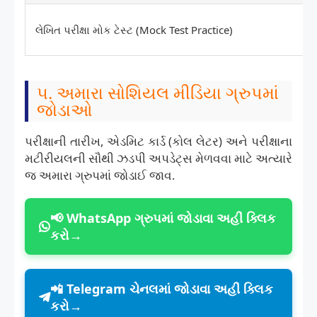
લેખિત પરીક્ષા મોક ટેસ્ટ (Mock Test Practice)
૫. અમારા સોશિયલ મીડિયા ગ્રુપમાં
જોડાઓ
પરીક્ષાની તારીખ, એડમિટ કાર્ડ (કોલ લેટર) અને પરીક્ષાના
મટીરીયલની સૌથી ઝડપી અપડેટ્સ મેળવવા માટે અત્યારે
જ અમારા ગ્રુપમાં જોડાઈ જાવ.
📢 WhatsApp ગ્રુપમાં જોડાવા અહીં ક્લિક
કરો→
📲 Telegram ચેનલમાં જોડાવા અહીં ક્લિક
કરો→