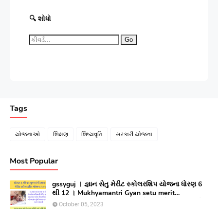
🔍 શોધો
Go
Tags
યોજનાઓ
શિક્ષણ
શિષ્યવૃતિ
સરકારી યોજના
Most Popular
gssyguj । જ્ઞાન સેતુ મેરીટ સ્કોલરશિપ યોજના ધોરણ 6
થી 12 । Mukhyamantri Gyan setu merit
Scholarship yojana 2023 ।સીલેક્ટ થયેલ વિધાર્થીઓ
October 05, 2023
લાભ મેળવવા માટે ઓનલાઇન અરજી કરો