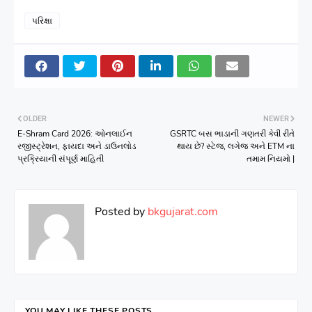
પરિક્ષા
OLDER
NEWER
E-Shram Card 2026: ઓનલાઈન
GSRTC બસ ભાડાની ગણતરી કેવી રીતે
રજીસ્ટ્રેશન, ફાયદા અને ડાઉનલોડ
થાય છે? સ્ટેજ, લગેજ અને ETM ના
પ્રક્રિયાની સંપૂર્ણ માહિતી
તમામ નિયમો |
Posted by
bkgujarat.com
YOU MAY LIKE THESE POSTS