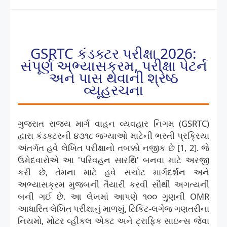
GSRTC કંડક્ટર પરીક્ષા 2026:
સંપૂર્ણ અભ્યાસક્રમ, પરીક્ષા પેટર્ન
અને પાસ થવાની શ્રેષ્ઠ
વ્યૂહરચના
ગુજરાત રાજ્ય માર્ગ વાહન વ્યવહાર નિગમ (GSRTC)
દ્વારા કંડક્ટરની ૪૩૧૮ જગ્યાઓ માટેની ભરતી પ્રક્રિયા
અંતર્ગત હવે લેખિત પરીક્ષાનો તબક્કો નજીક છે [1, 2]. જે
ઉમેદવારોએ આ 'પરિવહન સારથિ' બનવા માટે અરજી
કરી છે, તેમના માટે હવે સચોટ માર્ગદર્શન અને
અભ્યાસક્રમ મુજબની તૈયારી કરવી સૌથી અગત્યની
બની ગઈ છે. આ લેખમાં આપણે ૧૦૦ ગુણની OMR
આધારિત લેખિત પરીક્ષાનું માળખું, ટિકિટ-લગેજ ગણતરીના
નિયમો, મોટર વ્હીકલ એક્ટ અને ટ્રાફિક સાઇન્સ જેવા