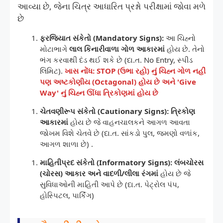
આવ્યા છે, જેના ચિત્ર આધારિત પ્રશ્નો પરીક્ષામાં જોવા મળે
છે
ફરજિયાત સંકેતો (Mandatory Signs):
આ ચિહ્નો
મોટાભાગે
લાલ કિનારીવાળા ગોળ આકારમાં
હોય છે. તેનો
ભંગ કરવાથી દંડ થઈ શકે છે (દા.ત. No Entry, સ્પીડ
લિમિટ).
ખાસ નોંધ: STOP (ઉભા રહો) નું ચિહ્ન ગોળ નહીં
પણ અષ્ટકોણીય (Octagonal) હોય છે અને 'Give
Way' નું ચિહ્ન ઊંધા ત્રિકોણમાં હોય છે
ચેતવણીરૂપ સંકેતો (Cautionary Signs):
ત્રિકોણ
આકારમાં
હોય છે જે વાહનચાલકને આગળ આવતા
જોખમ વિશે ચેતવે છે (દા.ત. સાંકડો પુલ, જમણો વળાંક,
આગળ શાળા છે) .
માહિતીપ્રદ સંકેતો (Informatory Signs):
લંબચોરસ
(ચોરસ) આકાર અને વાદળી/લીલા રંગમાં
હોય છે જે
સુવિધાઓની માહિતી આપે છે (દા.ત. પેટ્રોલ પંપ,
હોસ્પિટલ, પાર્કિંગ)