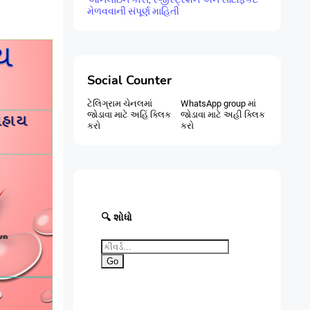
મેળવવાની સંપૂર્ણ માહિતી
Social Counter
ટેલિગ્રામ ચેનલમાં
WhatsApp group માં
જોડાવા માટે અહિં ક્લિક
જોડાવા માટે અહી ક્લિક
કરો
કરો
🔍 શોધો
Go