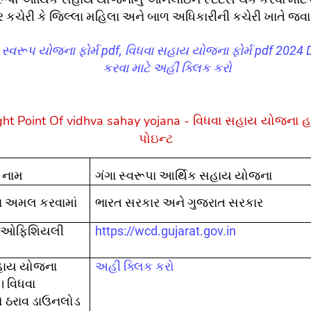
 કચેરી કે જિલ્લા મહિલા અને બાળ અધિકારીની કચેરી ખાતે જવા
 સ્વરૂપ યોજના ફોર્મ pdf, વિધવા સહાય યોજના ફોર્મ pdf 2024
કરવા માટે અહીંં ક્લિક કરો
ght Point Of vidhva sahay yojana - વિધવા સહાય યોજના 
પોઇન્ટ
નામ
ગંગા સ્વરૂપા આર્થિક સહાય યોજના
ારા અમલ કરવામાં
ભારત સરકાર અને ગુજરાત સરકાર
ી ઓફિશિયલી
https://wcd.gujarat.gov.in
હાય યોજના
અહીં ક્લિક કરો
। વિધવા
 ઠરાવ ડાઉનલોડ