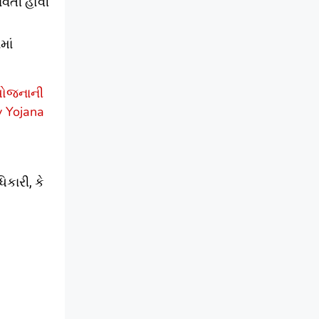
ાવતી હોવી
માં
ોજનાની
y Yojana
કારી, કે