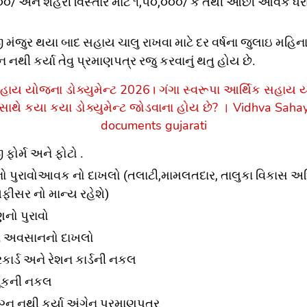
૦૦/ અને શહેરી વિસ્તાર માટે ૧,૫૦,૦૦૦/ કે તેથી ઓછી આવક ધર
મંજુર થયા બાદ સહાય ચાલુ રાખવા માટે દર વર્ષના જુલાઇ મહિના
ન નથી કર્યા તેવુ પ્રમાણપત્ર રજુ કરવાનું થતુ હોય છે.
હાય યોજના ડોક્યુમેન્ટ 2026। ગંગા
સ્વરૂપા
આર્થિક
સહાય
ય
સાથે કયા કયા ડોક્યુમેન્ટ જોડવાના હોય છે
? । Vidhva Saha
documents gujarati
ફોર્મ અને ફોટો .
 પુરાવોઆવક નો દાખલો (તલાટી,મામલતદાર, તાલુકા વિકાસ અધિ
ીસર નો માન્ય રહેશે)
ણનો પુરાવો
ા અવસાનનો દાખલો
ાર્ડ અને રેશન કાર્ડની નકલ
ૂકની નકલ
ગ્ન નથી કર્યા અંગેનુ પ્રમાણપત્ર