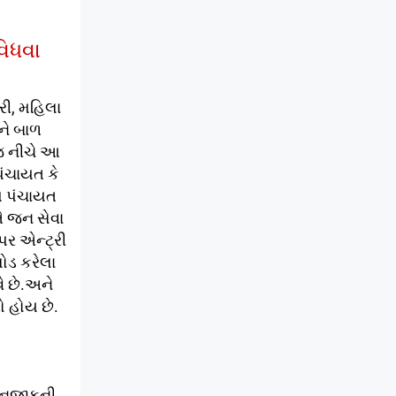
વિધવા
રી, મહિલા
ને બાળ
જ નીચે આ
પંચાયત કે
ામ પંચાયત
ે જન સેવા
પર એન્ટ્રી
ોડ કરેલા
ે છે.અને
ો હોય છે.
ે નજીકની