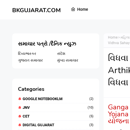
BKGUJARAT.COM
Home
Home
મહિલા
સમાચાર પત્રો /દૈનિક ન્યુઝ
Vidhva Sahay
દિવ્યભાસ્કર
સંદેશ
વિધવા
ગુજરાત સમાચાર
મુંબઇ સમાચાર
Arthi
વિધવ
Categories
GOOGLE NOTEBOOKLM
(2)
Ganga 
JNV
(10)
Yojana
CET
(5)
યોજના 
DIGITAL GUJARAT
(3)