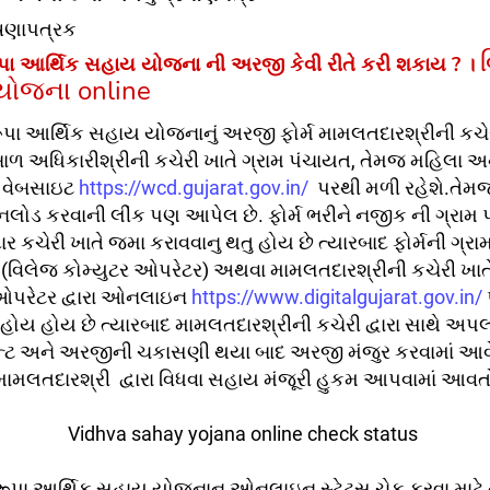
ષણાપત્રક
ૂપા આર્થિક સહાય યોજના ની અરજી કેવી રીતે કરી શકાય ? ।
ોજના online
રૂપા આર્થિક સહાય યોજનાનું અરજી ફોર્મ મામલતદારશ્રીની કચે
ાળ અધિકારીશ્રીની કચેરી ખાતે ગ્રામ પંચાયત, તેમજ મહિલા અ
 વેબસાઇટ
https://wcd.gujarat.gov.in/
પરથી મળી રહેશે.તેમ
ઉનલોડ કરવાની લીંક પણ આપેલ છે. ફોર્મ ભરીને નજીક ની ગ્રામ 
 કચેરી ખાતે જમા કરાવવાનુ થતુ હોય છે ત્યારબાદ ફોર્મની ગ્ર
 (વિલેજ કોમ્યુટર ઓપરેટર) અથવા મામલતદારશ્રીની કચેરી ખાત
ા ઓપરેટર દ્વારા ઓનલાઇન
https://www.digitalgujarat.gov.in/
હોય હોય છે ત્યારબાદ મામલતદારશ્રીની કચેરી દ્વારા સાથે અપલ
ેન્ટ અને અરજીની ચકાસણી થયા બાદ અરજી મંજુર કરવામાં આવ
 મામલતદારશ્રી દ્વારા વિધવા સહાય મંજૂરી હુકમ આપવામાં આવત
Vidhva sahay yojana online check status
વરૂપા આર્થિક સહાય યોજનાનુ ઓનલાઇન સ્ટેટસ ચેક કરવા માટ