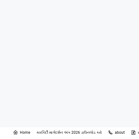
Home
કારકિર્દી માર્ગદર્શન અંક 2026 ડાઉનલોડ કરો
about