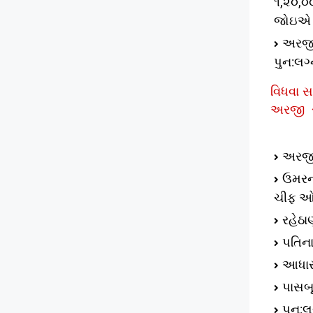
૧,૨૦,૦
જોઇએ
અરજી 
પુન:લગ્
વિધવા સ
અરજી
અરજી 
ઉમરનો
ચીફ ઓફ
રહેઠા
પતિન
આધારક
પાસબ
પુન:લ