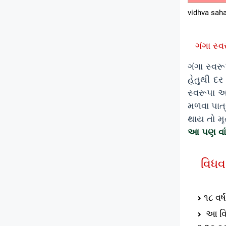
vidhva sah
ગંગા સ્
ગંગા સ્વર
હેતુથી દર
સ્વરૂપા 
મળવા પાત
થાય તો મૃ
આ પણ વા
વિધવ
૧
૮ વર
આ વિધ