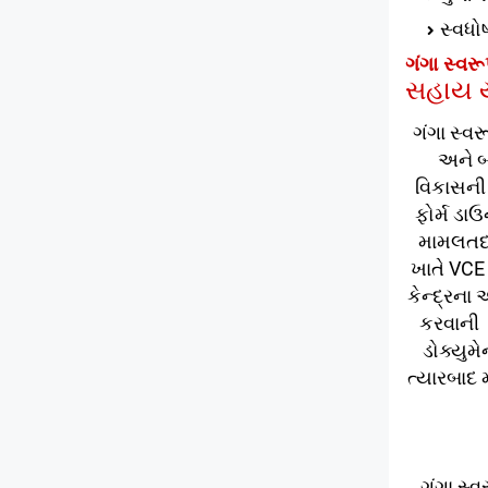
સ્વધો
ગંગા સ્વર
સહાય ય
ગંગા સ્વ
અને બ
વિકાસની
ફોર્મ ડા
મામલતદાર
ખાતે VCE
કેન્દ્રન
કરવાની 
ડોક્યુમ
ત્યારબાદ
ગંગા સ્