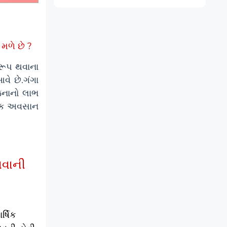
મળે છે ?
દરૂપ થવાના
વે છે.ગંગા
જનાનો લાભ
મિક અવસાન
વવાની
ર્ષિક