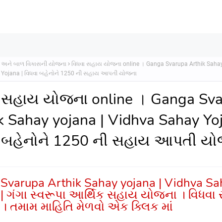
 અને બાળ વિકાસની યોજના
વિધવા સહાય યોજના online । Ganga Svarupa Arthik Sahay
 Yojana | વિધવા બહેનોને 1250 ની સહાય આપતી યોજના
 સહાય યોજના online । Ganga Sv
k Sahay yojana | Vidhva Sahay Yoj
ા બહેનોને 1250 ની સહાય આપતી ય
Svarupa Arthik Sahay yojana | Vidhva Sa
 | ગંગા સ્વરૂપા આર્થિક સહાય યોજના । વિધવા
। તમામ માહિતિ મેળવો એક ક્લિક માં