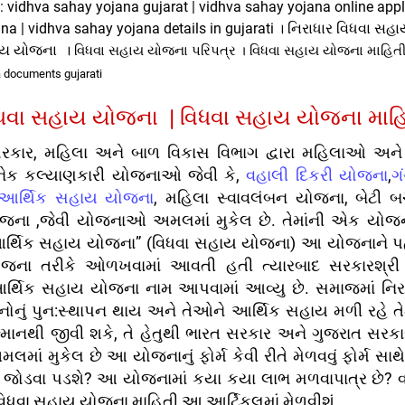
ગત: vidhva sahay yojana gujarat | vidhva sahay yojana online appl
na | vidhva sahay yojana details in gujarati । નિરાધાર વિધવા સ
ાય યોજના ।
વિધવા સહાય યોજના પરિપત્ર । વિધવા સહાય યોજના માહિતી
 documents gujarati
ધવા સહાય યોજના | વિધવા સહાય યોજના માહ
રકાર, મહિલા અને બાળ વિકાસ વિભાગ દ્વારા મહિલાઓ અને
ેક કલ્યાણકારી યોજનાઓ જેવી કે,
વહાલી દિકરી યોજના
,
ગ
 આર્થિક સહાય યોજના
, મહિલા સ્વાવલંબન યોજના, બેટી 
ના ,જેવી યોજનાઓ અમલમાં મુકેલ છે. તેમાંની એક યોજના
આર્થિક સહાય યોજના” (વિધવા સહાય યોજના) આ યોજનાને પહ
ના તરીકે ઓળખવામાં આવતી હતી ત્યારબાદ સરકારશ્રી દ્
આર્થિક સહાય યોજના નામ આપવામાં આવ્યુ છે. સમાજમાં નિર
ેનોનું પુન:સ્થાપન થાય અને તેઓને આર્થિક સહાય મળી રહે ત
્માનથી જીવી શકે, તે હેતુથી ભારત સરકાર અને ગુજરાત સરકાર
માં મુકેલ છે આ યોજનાનું ફોર્મ કેવી રીતે મેળવવું ફોર્મ સા
્ટ જોડવા પડશે? આ યોજનામાં કયા કયા લાભ મળવાપાત્ર છે? વ
જ વિધવા સહાય યોજના માહિતી આ
આર્ટિકલમાં મેળવીશું.