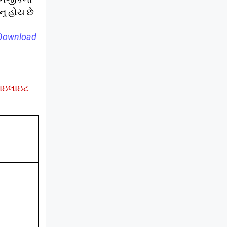
નુ હોય છે
Download
હાઇલાઇટ