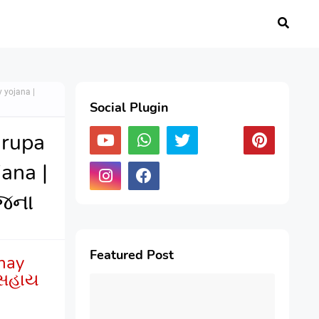
 yojana |
Social Plugin
arupa
ana |
ોજના
Featured Post
hay
 સહાય