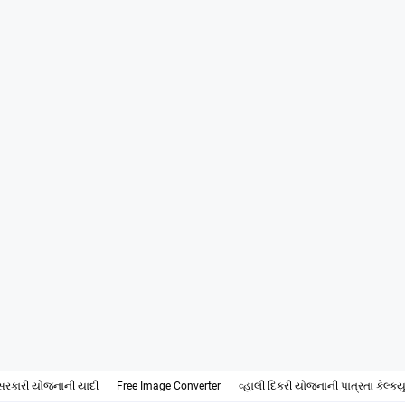
સરકારી યોજનાની યાદી
Free Image Converter
વ્હાલી દિકરી યોજનાની પાત્રતા કેલ્ક્ય