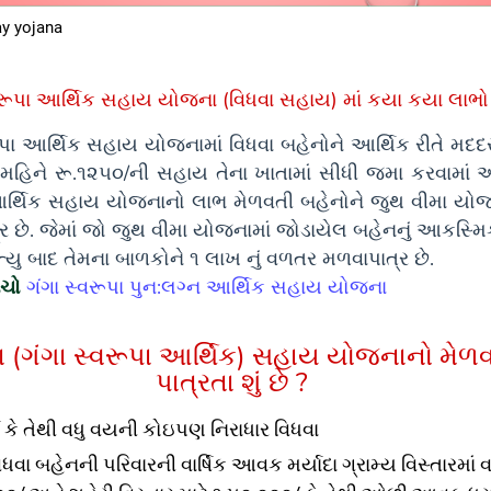
ay yojana
વરૂપા આર્થિક સહાય યોજના (વિધવા સહાય) માં કયા કયા લાભો 
ૂપા આર્થિક સહાય યોજનામાં વિધવા બહેનોને આર્થિક રીતે મદ
 મહિને રૂ.૧૨૫૦/ની સહાય તેના ખાતામાં સીધી જમા કરવામાં આ
આર્થિક સહાય યોજનાનો લાભ મેળવતી બહેનોને જુથ વીમા યો
્ર છે. જેમાં જો જુથ વીમા યોજનામાં જોડાયેલ બહેનનું આકસ્
ત્યુ બાદ તેમના બાળકોને ૧ લાખ નું વળતર મળવાપાત્ર છે.
ંચો
ગંગા સ્વરૂપા પુન:લગ્ન આર્થિક સહાય યોજના
ા (ગંગા સ્વરૂપા આર્થિક) સહાય યોજનાનો મેળ
પાત્રતા શું છે ?
્ષ કે તેથી વધુ વયની કોઇપણ નિરાધાર વિધવા
વા બહેનની પરિવારની વાર્ષિક આવક મર્યાદા ગ્રામ્ય વિસ્તારમાં વા