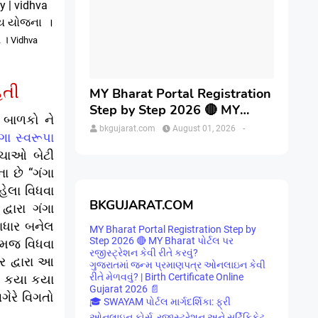
y | vidhva
હાય યોજના ।
 ।
Vidhva
િતી
MY Bharat Portal Registration
Step by Step 2026 🔴 MY
 બાળકો ને
Bharat પોર્ટલ પર રજીસ્ટ્રેશન કેવી
bkgujarat.com
August 01, 2026
-
ંગા સ્વરૂપા
રીતે કરવું?
બચાઓ બેટી
 છે “ગંગા
ેલા વિધવા
BKGUJARAT.COM
વારા ગંગા
ાધાર બનેલ
MY Bharat Portal Registration Step by
Step 2026 🔴 MY Bharat પોર્ટલ પર
ેમજ વિધવા
રજીસ્ટ્રેશન કેવી રીતે કરવું?
 દ્વારા આ
ગુજરાતમાં જન્મ પ્રમાણપત્ર ઓનલાઇન કેવી
રીતે મેળવવું? | Birth Certificate Online
થે કયા કયા
Gujarat 2026 📄
ગેરે વિગતો
🎓 SWAYAM પોર્ટલ માર્ગદર્શિકા: ફ્રી
ઓનલાઇન કોર્સ, રજીસ્ટ્રેશન અને સર્ટિફિકેટ