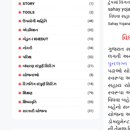
ટુંકમાં વિ
STORY
(1)
sahay yoja
TOOLS
(2)
વિધવા સહ
ઉપયોગી માહિતિ
(48)
Sahay Yojana
એડમિશન
(32)
વિ
ખેડુત-I KHEDUT
(10)
નોકરી
ગુજરાત સ
(34)
લગતી અન
પરિક્ષા
(32)
પુન:લગ્ન
બંધારણ સંપુર્ણ સિરિઝ
(21)
પઢાઓ યોજ
યોજનાઓ
(8)
સ્વરૂપા 
રિઝનિંગ સંપુર્ણ સિરિઝ
(18)
સહાય યોજ
સ્વરૂપા 
શિક્ષણ
(79)
વિધવા બહ
શિષ્યવૃતિ
(33)
બહેનો સન
સરકારી યોજના
(31)
યોજના અમલ
ડોક્યુમેન
ની તેેેમ