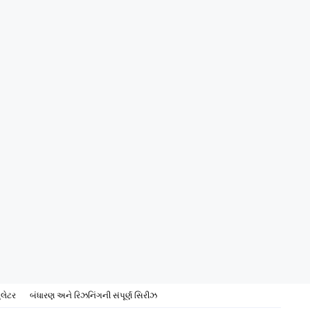
ુલેટર
બંધારણ અને રિઝનિંગની સંપૂર્ણ સિરીઝ