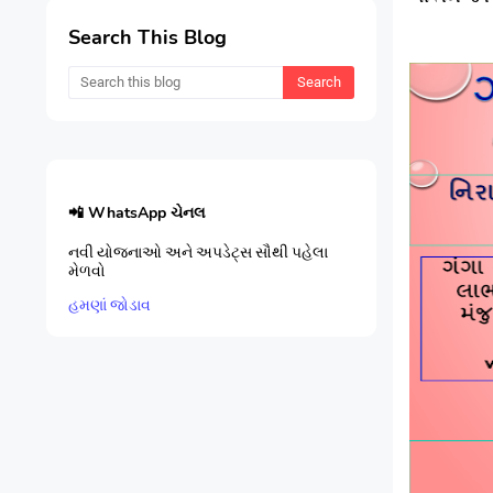
Search This Blog
📲 WhatsApp ચેનલ
નવી યોજનાઓ અને અપડેટ્સ સૌથી પહેલા
મેળવો
હમણાં જોડાવ