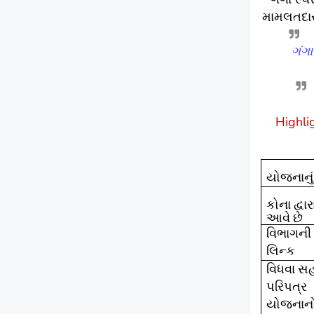
મામલતદાર
ગંગા
Highli
યોજનાનું
કોના દ્વ
આવે
છે
વિભાગન
લિન્ક
વિધવા સ
પરિપત્ર 
યોજનાનો