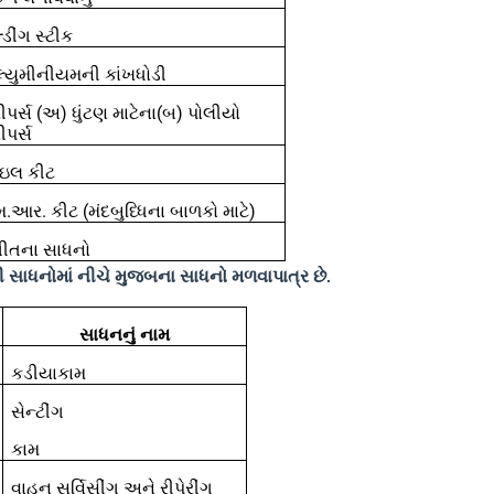
્‍ડીંગ સ્ટીક
્યુમીનીયમની કાંખધોડી
ીપર્સ (અ) ધુંટણ માટેના(બ) પોલીયો
ીપર્સ
ેઇલ કીટ
આર. કીટ (મંદબુધ્‍ધિના બાળકો માટે)
ગીતના સાધનો
ી સાધનોમાં નીચે મુજબના સાધનો મળવાપાત્ર છે.
સાધનનું નામ
કડીયાકામ
સેન્ટીંગ
કામ
વાહન સર્વિસીંગ અને રીપેરીંગ