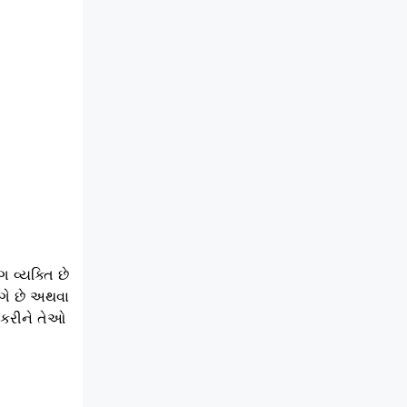
ંગ વ્યક્તિ છે
ંગે છે અથવા
ી કરીને તેઓ