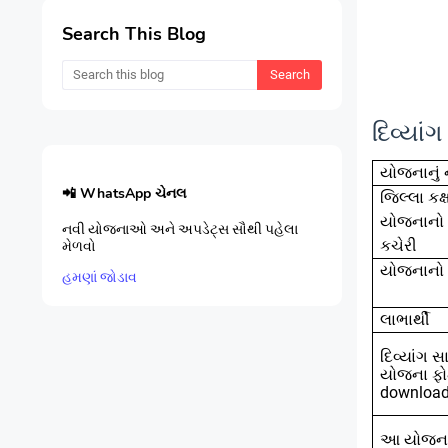
Search This Blog
દિવ્યા
યોજનાનું
📲 WhatsApp ચેનલ
જિલ્લા કક
યોજનાનો
નવી યોજનાઓ અને અપડેટ્સ સૌથી પહેલા
કચેરી
મેળવો
યોજનાનો હ
હમણાં જોડાવ
લાભાર્થી
દિવ્યાંગ
યોજના ફોર
download
આ યોજન