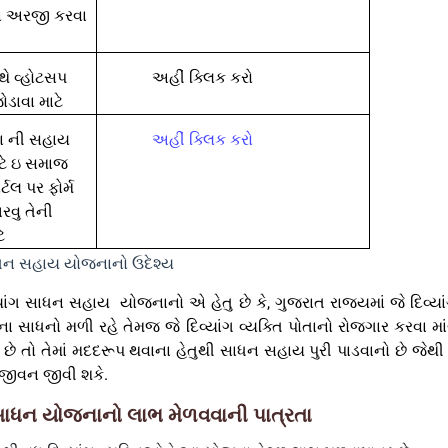
અરજી કરવા
ે વ્હોટસપ
અહીં ક્લિક કરો
જોડાવા માટે
 ની સહાય
અહીં ક્લિક કરો
ાટે ઇ સમાજ
્ટલ પર ફોર્મ
ભરવુ તેની
ે
સાધન સહાય યોજનાનો
ઉદેશ્ય
્યાંગ સાધન સહાય
યોજનાનો
એ હેતુ છે કે
,
ગુજરાત
રાજ્યમાં જે દિવ્યા
ના સાધનો મળી રહે તેમજ જે દિવ્યાંગ વ્યક્તિ પોતાનો રોજગાર કરવા મા
ુ છે તો તેમાં મદદરૂપ થવાના હેતુથી સાધન સહાય પુરી પાડવાનો છે જેથ
 જીવન જીવી શકે.
 સાધન યોજનાનો લાભ મેળવવાની પાત્રતા