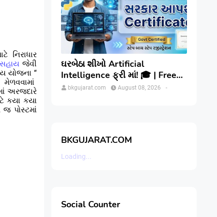
માટે
નિરાધાર
ઘરબેઠા શીખો Artificial
ંબ સહાય
જેવી
ાય યોજના “
Intelligence ફ્રી માં! 🎓 | Free
 મેળવવામાં
Govt AI Course with Certificate
bkgujarat.com
August 08, 2026
-
માં અરજદારે
| Step-by-Step
ટે કયા કયા
જ પોસ્ટમાં
BKGUJARAT.COM
Loading...
Social Counter