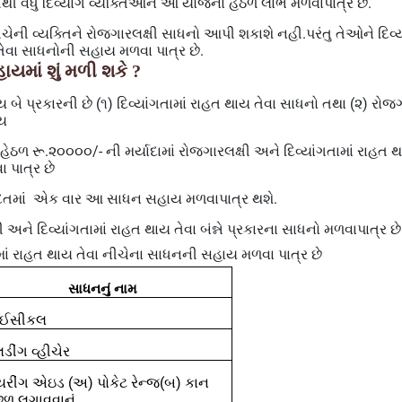
તેથી વધુ દિવ્યાંગ વ્યક્તિઓને આ યોજના હેઠળ લાભ મળવાપાત્ર છે.
ીચેની વ્યક્તિને રોજગારલક્ષી સાધનો આપી શકાશે નહી.પરંતુ તેઓને દિવ્ય
ેવા સાધનોની સહાય મળવા પાત્ર છે.
યમાં શું મળી શકે
?
બે પ્રકારની છે (૧) દિવ્યાંગતામાં રાહત થાય તેવા સાધનો તથા (૨) રોજગ
ય
ઠળ રૂ.૨૦૦૦૦/- ની મર્યાદામાં રોજગારલક્ષી અને દિવ્યાંગતામાં રાહત થ
 પાત્ર છે
દતમાં
એક વાર આ સાધન સહાય મળવાપાત્ર થશે.
 અને દિવ્યાંગતામાં રાહત થાય તેવા બંન્ને પ્રકારના સાધનો મળવાપાત્ર છે
 માં રાહત થાય તેવા નીચેના સાધનની સહાય મળવા પાત્ર છે
સાધનનું નામ
રાઈસીકલ
ડીંગ વ્હીચેર
યરીંગ એઇડ (અ) પોકેટ રેન્જ(બ) કાન
છળ લગાવવાનું