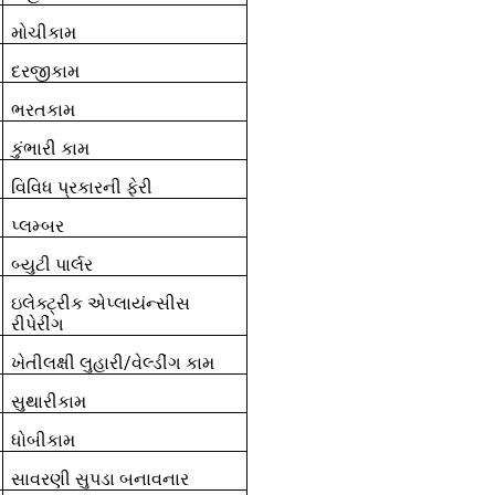
મોચીકામ
દરજીકામ
ભરતકામ
કુંભારી કામ
વિવિધ પ્રકારની ફેરી
પ્લમ્બર
બ્યુટી પાર્લર
ઇલેક્ટ્રીક એપ્લાયંન્સીસ
રીપેરીંગ
ખેતીલક્ષી લુહારી/વેલ્ડીંગ કામ
સુથારીકામ
ધોબીકામ
સાવરણી સુપડા બનાવનાર