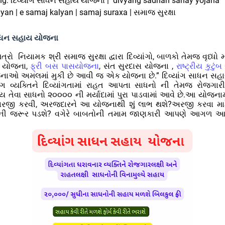
ing: દિવ્યાંગ સાધન સહાય યોજના | divyang sadhan sahay yojana
yan | e samaj kalyan | samaj suraxa | સમાજ સુરક્ષા
સાધન સહાય યોજના
િત્રો
નિયામક શ્રી સમાજ સુરક્ષા દ્વારા દિવ્યાંગો, બાળકો તેમજ વૃધ્ધો 
ય યોજના
,
ફ્રી બસ પાસયોજના
,
સંત સુરદાસ યોજના
,
રાષ્ટ્રીય કુટુ
ાઓ અમલમાં મુકી છે આવી જ એક યોજના છે.” દિવ્યાંગ સાધન સહ
યાંગ વ્યક્તિને દિવ્યાંગતામાં રાહત આપતા સાધનો ની તેમજ રોજગારી
 તેવા સાધનો ૨૦૦૦૦ ની મર્યાદામાં પુરા પાડવામાં આવે છે.આ યોજના
 અરજી કરવી
,
અરજદારને આ યોજનાથી શું લાભ થશે
?
અરજી કરવા મા
્ટ ની જરૂર પડશે? વગેરે બાબતોની તમામ જાણકારી આપણે આગળ આ 