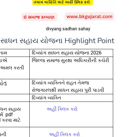
divyang sadhan sahay
ંગ સાધન સહાય યોજના
Highlight Point
 નામ
દિવ્યાંગ સાધન સહાય યોજના 2026
્ષાએ
જિલ્લા સમાજ સુરક્ષા અધિકારીની કચેરી
 અમલ કરતી
ેતુ
દિવ્યાંગ વ્યક્તિને રાહત તેમજ
રોજગારલક્ષી સાધન સહાય પુરી પાડવી
દિવ્યાંગ વ્યક્તિ
 સાધન સહાય
અહીં ક્લિક કરો
્મ pdf
 કરવા માટે
ાની
અહીં ક્લિક કરો