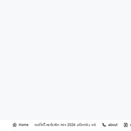
Home
કારકિર્દી માર્ગદર્શન અંક 2026 ડાઉનલોડ કરો
about