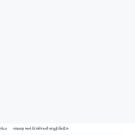
ુલેટર
બંધારણ અને રિઝનિંગની સંપૂર્ણ સિરીઝ