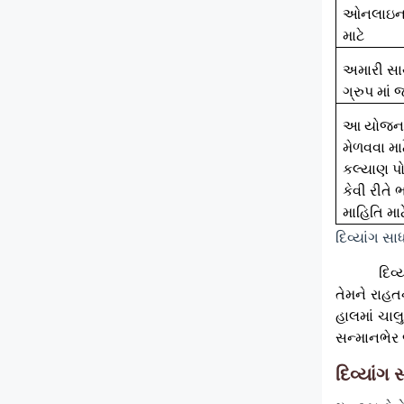
ઓનલાઇન 
માટે
અમારી સાથ
ગ્રુપ માં 
આ યોજના
મેળવવા મ
કલ્યાણ પોર
કેવી રીતે 
માહિતિ માટ
દિવ્યાંગ 
દિવ
તેમને રાહત
હાલમાં ચાલ
સન્માનભેર
દિવ્યાંગ