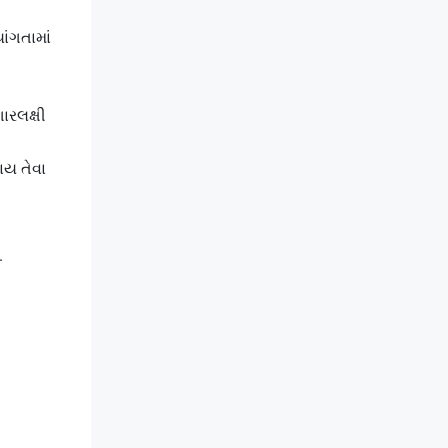
ાંગતામાં
ારલક્ષી
ાય તેવા
.