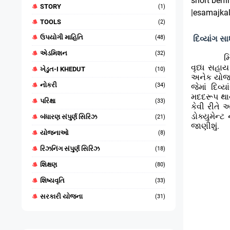
short berf
STORY
(1)
|esamajkal
TOOLS
(2)
ઉપયોગી માહિતિ
દિવ્યાંગ 
(48)
એડમિશન
(32)
મ
વૃધ્ધ સહા
ખેડુત-I KHEDUT
(10)
અનેક યોજન
નોકરી
(34)
જેમાં દિવ્
મદદરૂપ થાય
પરિક્ષા
(33)
કેવી રીતે
ડોક્યુમેન
બંધારણ સંપુર્ણ સિરિઝ
(21)
જાણીશું.
યોજનાઓ
(8)
રિઝનિંગ સંપુર્ણ સિરિઝ
(18)
શિક્ષણ
(80)
શિષ્યવૃતિ
(33)
સરકારી યોજના
(31)