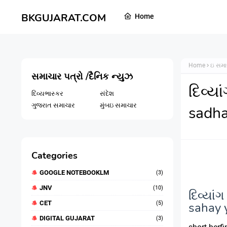
BKGUJARAT.COM
Home
Home
ઇ સમા
સમાચાર પત્રો /દૈનિક ન્યુઝ
દિવ્ય
દિવ્યભાસ્કર
સંદેશ
ગુજરાત સમાચાર
મુંબઇ સમાચાર
sadha
Categories
GOOGLE NOTEBOOKLM
(3)
JNV
(10)
દિવ્યા
CET
(5)
sahay 
DIGITAL GUJARAT
(3)