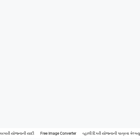
સરકારી યોજનાની યાદી
Free Image Converter
વ્હાલી દિકરી યોજનાની પાત્રતા કેલ્ક્ય