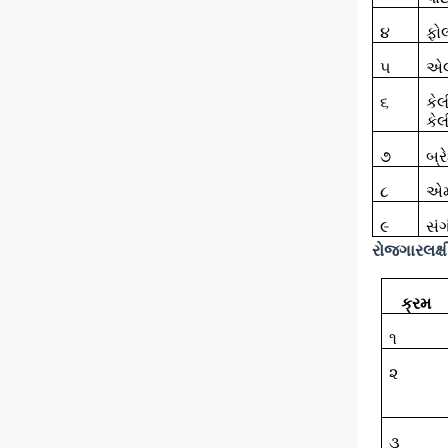
૪
ફોલ
૫
એલ
૬
કેલ
કેલ
૭
બ્ર
૮
એમ.
૯
સં
રોજગારલક્ષ
ક્રમ
૧
૨
૩