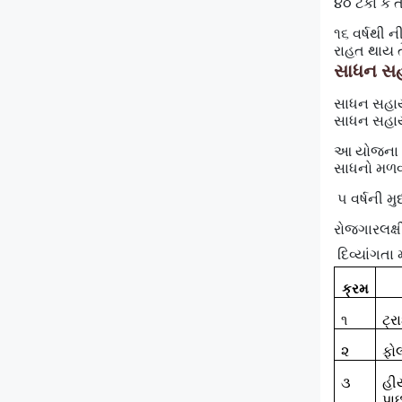
૪૦ ટકા કે 
૧૬ વર્ષથી ન
રાહત થાય ત
સાધન સહા
સાધન સહાય 
સાધન સહા
આ યોજના હે
સાધનો મળવા
૫ વર્ષની મુ
રોજગારલક્ષી
દિવ્યાંગતા
ક્રમ
ટ્
૧
૨
ફોલ
૩
હી
પા