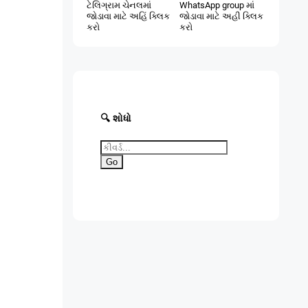
ટેલિગ્રામ ચેનલમાં
WhatsApp group માં
જોડાવા માટે અહિં ક્લિક
જોડાવા માટે અહી ક્લિક
કરો
કરો
🔍 શોધો
Go