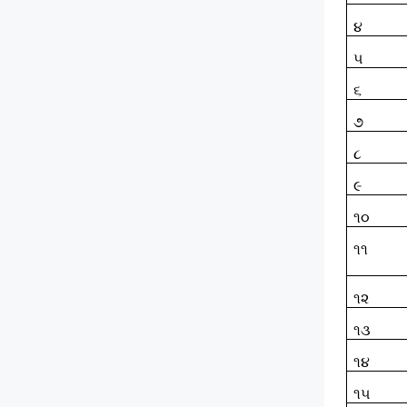
૪
૫
૬
૭
૮
૯
૧૦
૧૧
૧૨
૧૩
૧૪
૧૫