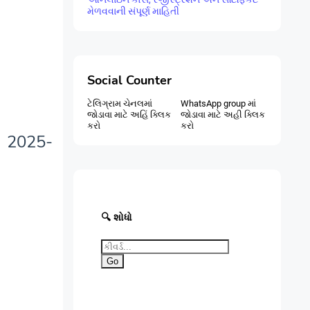
મેળવવાની સંપૂર્ણ માહિતી
Social Counter
ટેલિગ્રામ ચેનલમાં
WhatsApp group માં
જોડાવા માટે અહિં ક્લિક
જોડાવા માટે અહી ક્લિક
કરો
કરો
શ 2025-
🔍 શોધો
Go