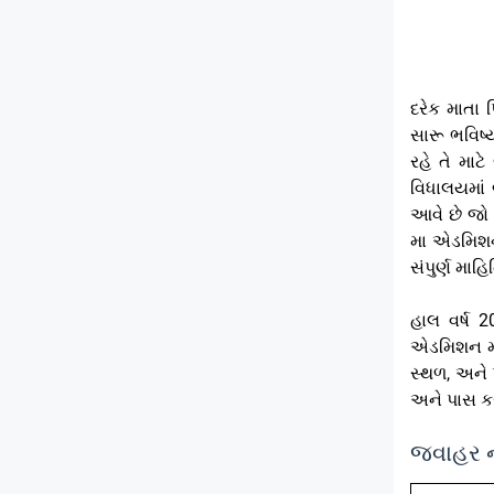
રેક માતા 
દ
સારૂ ભવિષ્
રહે તે મા
વિધાલયમાં 
આવે છે જો
મા એડમિશન 
સંપુર્ણ મા
હાલ વર્ષ 
એડમિશન માટ
સ્થળ, અને 
અને પાસ કર
જવાહર ન