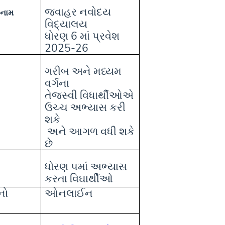
જવાહર નવોદય
 નામ
વિદ્યાલય
ધોરણ 6 માં પ્રવેશ
2025-26
ગરીબ અને મધ્યમ
વર્ગના
તેજસ્વી વિધાર્થીઓએ
ઉચ્ચ અભ્યાસ કરી
શકે
અને આગળ વધી શકે
છે
ધોરણ ૫માં અભ્યાસ
કરતા વિઘાર્થીઓ
નો
ઓનલાઈન