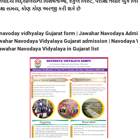
નવોદય વિદ્યાલયની વિશેષતાઓ
,
સ્કુલ લિસ્ટ
,
પરીક્ષા તૈયાર બુક લિ
ક્ષા સમય
,
કોણ કોણ અરજી કરી શકે છે
 navoday vidhyalay Gujarat form | Jawahar Navodaya Adm
wahar Navodaya Vidyalaya Gujarat admission | Navodaya 
Jawahar Navodaya Vidyalaya in Gujarat list