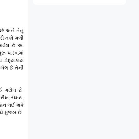
છે અને તેનુ
ારી તકો મળી
 આવેલ છે આ
રૂ પાડવામાં
ય વિદ્યાલય
યેલ છે તેની
ઈ ગયેલ છે.
તારીખ, સમય,
મિશન લઈ શકે
ચે મુજબ છે