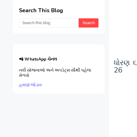
Search This Blog
📲 WhatsApp ચેનલ
ધોરણ ૬
26
નવી યોજનાઓ અને અપડેટ્સ સૌથી પહેલા
મેળવો
હમણાં જોડાવ