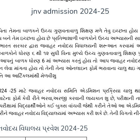
jnv admission 2024-25
પિતા તેમના બાળકને ઉચ્ચ ગુણવતાવાળુ શિક્ષણ મળે તેવુ ઇચ્છતા હોય 
ય બને તેમ ઇચ્છતા હોય છે પ્રતિભાશાળી બાળકોને ઉચ્ચ અભ્યાસની સ
ટે ભારત સરકાર દ્વારા જવાહર નવોદય વિધાલયની શરૂઆત કરવામાં
બાળકોને ધોરણ ૬ થી ૧૨ સુધી વિના મુલ્યે ઉચ્ચ ગુણવતાવાળુ શિક્ષણ પુ
 આપનું બાળક ધોરણ 6 માં અભ્યાસ કરતું હોય તો આપ જવાહર નવોદ
લેવા માંગતા હોય તો તેની તેના ઓનલાઇન ફોર્મ ભરાવાના ચાલુ થઇ ગ
હિતિ આ આર્ટિકલમાંથી મેળવીશુ
2024 -25 માટે જવાહર નવોદય સમિતિ એડમિશન પ્રક્રિયા ચાલુ થ
ેના ફોર્મ કેવી રીતે ભરવા,અરજી કરવાની લાયકાત શુ છે, પરીક્ષાની 
પરીક્ષામાં વિદ્યાર્થીઓને કઈ બુક્સ વાંચવી જેથી કરીને તેઓ આ એડ
ીને જવાહર નવોદય વિદ્યાલયમાં અભ્યાસ કરી શકે છે. તેની વિગતો ની
વોદય વિધાલય પ્રવેશ 2024-25