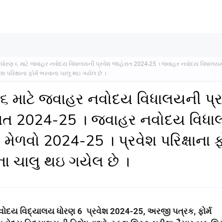
ધોરણ ૬ માટે જવાહર નવોદય વિધાલયની પ્રવેશ જાહેરાત 2024-25 । જવાહર નવોદય વિધાલયમાં
ેશ પરિક્ષાના ફોર્મ ભરવાના ચાલુ થઇ ગયેલ છે ।
૬ માટે જવાહર નવોદય વિધાલયની પ્ર
ાત 2024-25 । જવાહર નવોદય વિધા
 મેળવો 2024-25 । પ્રવેશ પરિક્ષાના ફો
ા ચાલુ થઇ ગયેલ છે ।
વોદય વિદ્યાલય ધોરણ
6
પ્રવેશ
202
4
-2
5
,
અરજી પત્રક
,
ફોર્મ