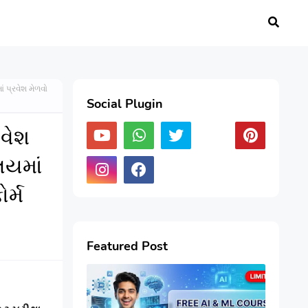
 પ્રવેશ મેળવો
Social Plugin
વેશ
લયમાં
ર્મ
Featured Post