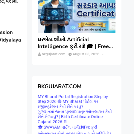
સ્ટ
,
પરીક્ષા
ission
ઘરબેઠા શીખો Artificial
Vidyalaya
Intelligence ફ્રી માં! 🎓 | Free
Govt AI Course with Certificate
bkgujarat.com
August 08, 2026
-
| Step-by-Step
BKGUJARAT.COM
MY Bharat Portal Registration Step by
Step 2026 🔴 MY Bharat પોર્ટલ પર
રજીસ્ટ્રેશન કેવી રીતે કરવું?
ગુજરાતમાં જન્મ પ્રમાણપત્ર ઓનલાઇન કેવી
રીતે મેળવવું? | Birth Certificate Online
Gujarat 2026 📄
🎓 SWAYAM પોર્ટલ માર્ગદર્શિકા: ફ્રી
ઓનલાઇન કોર્સ, રજીસ્ટ્રેશન અને સર્ટિફિકેટ