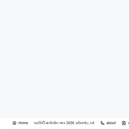
Home
કારકિર્દી માર્ગદર્શન અંક 2026 ડાઉનલોડ કરો
about