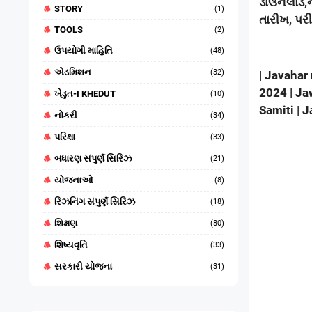
ડાઉનલોડ
,
STORY
(1)
તારીખ
,
પરી
TOOLS
(2)
ઉપયોગી માહિતિ
(48)
એડમિશન
(32)
| Javahar
202
4
| Ja
ખેડુત-I KHEDUT
(10)
Samiti | 
નોકરી
(34)
પરિક્ષા
(33)
બંધારણ સંપુર્ણ સિરિઝ
(21)
યોજનાઓ
(8)
રિઝનિંગ સંપુર્ણ સિરિઝ
(18)
શિક્ષણ
(80)
શિષ્યવૃતિ
(33)
સરકારી યોજના
(31)