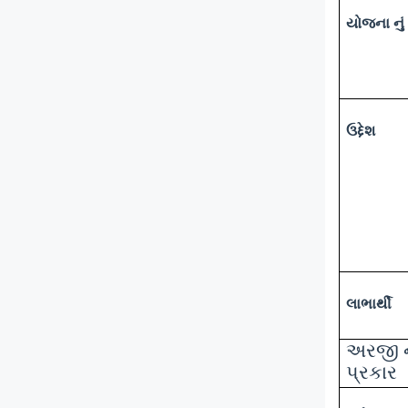
યોજના નું
ઉદ્દેશ
લાભાર્થી
અરજી 
પ્રકાર