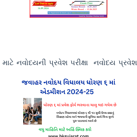
 માટે નવોદયની પ્રવેશ પરીક્ષા નવોદય પ્રવે