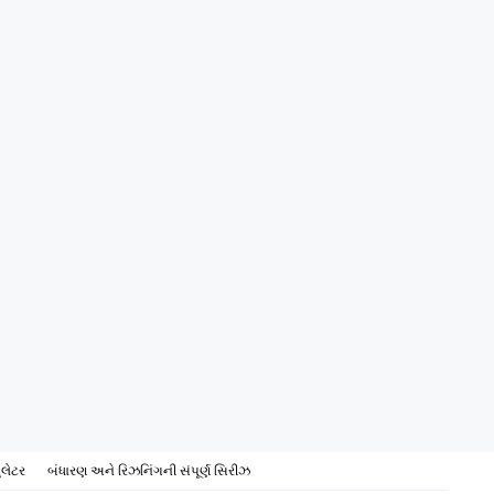
ુલેટર
બંધારણ અને રિઝનિંગની સંપૂર્ણ સિરીઝ