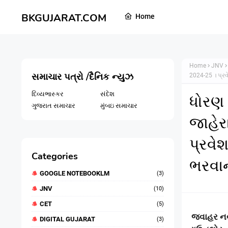
BKGUJARAT.COM
Home
Home
JNV
સમાચાર પત્રો /દૈનિક ન્યુઝ
2024-25 । પ્રવ
દિવ્યભાસ્કર
સંદેશ
ધોરણ 
ગુજરાત સમાચાર
મુંબઇ સમાચાર
જાહેર
પ્રવેશ
Categories
ભરવાન
GOOGLE NOTEBOOKLM
(3)
JNV
(10)
CET
(5)
જવાહર ન
DIGITAL GUJARAT
(3)