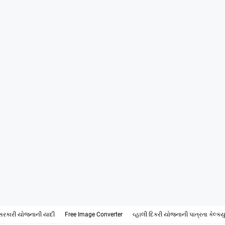
સરકારી યોજનાની યાદી
Free Image Converter
વ્હાલી દિકરી યોજનાની પાત્રતા કેલ્ક્ય