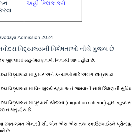
ઇન
અહીં ક્લિક કરો
કરવા
avodaya Admission 2024
વોદય વિદ્યાલયની વિશેષતાઓ નીચે મુજબ છે
રેક જીલ્લામાં સહ-શિક્ષણવાળી નિવાસી શાળા હોય છે.
દય વિદ્યાલય મા કુમાર અને કન્યાઓ માટે અલગ છાત્રાલય.
ય વિદ્યાલય મા વિનામુલ્યે રહેવા અને જમવાની સાથે શિક્ષણની સુવિધા
ય વિદ્યાલય મા પ્ર્રવાસી યોજના (migration scheme) દ્વારા બૃહદ સં
દાન થતુ હોય છે.
 મા રમત-ગમત,એન.સી.સી, એન.એસ.એસ તથા સ્કાઉટગાઈડને પ્રોત્સ
ે છે.