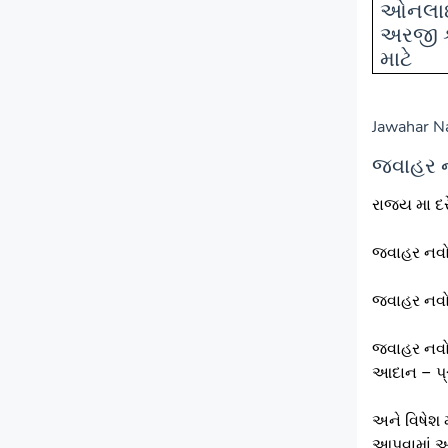
ઓનલા
અરજી 
માટે
Jawahar N
જવાહર ન
રાજ્ય મા દ
જવાહર નવો
જવાહર નવોદ
જવાહર નવોદ
આદાન – પ્ર
અને વિષેશ
આપવામાં આવ