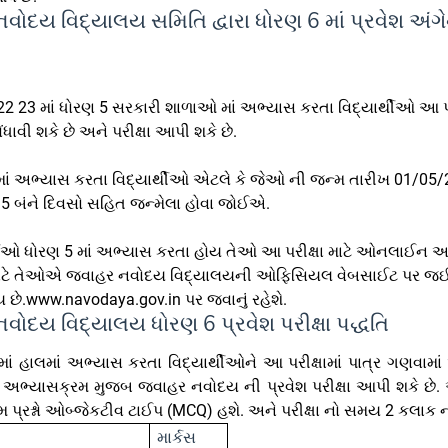
ોદય વિદ્યાલય સમિતિ દ્વારા ધોરણ 6 માં પ્રવેશ અંગ
022 23 માં ધોરણ 5 સરકારી શાળાઓ માં અભ્યાસ કરતા વિદ્યાર્થીઓ આ પરી
ંધાવી શકે છે અને પરીક્ષા આપી શકે છે.
માં અભ્યાસ કરતા વિદ્યાર્થીઓ એટલે કે જેઓ ની જન્મ તારીખ 01/05
5 બંને દિવસો સહિત જન્મેલા હોવા જોઈએ.
ર્થીઓ ધોરણ 5 માં અભ્યાસ કરતા હોય તેઓ આ પરીક્ષા માટે ઓનલાઈન 
માટે તેઓએ જવાહર નવોદય વિદ્યાલયની ઓફિસિયલ વેબસાઈટ પર જ
 છે.www.navodaya.gov.in પર જવાનું રહેશે.
ોદય વિદ્યાલય ધોરણ 6 પ્રવેશ પરીક્ષા પદ્ધતિ
માં હાલમાં અભ્યાસ કરતા વિદ્યાર્થીઓને આ પરીક્ષામાં પાત્ર ગણવામ
અભ્યાસક્રમ મુજબ જવાહર નવોદય ની પ્રવેશ પરીક્ષા આપી શકે છે. આ
 પ્રશ્નો ઓબ્જેકટીવ ટાઈપ (MCQ) હશે. અને પરીક્ષા નો સમય 2 કલાક ન
માર્કસ