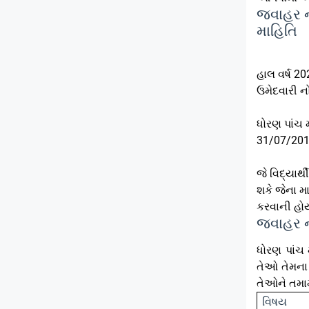
જવાહર નવ
માહિતિ
હાલ વર્ષ 2
ઉમેદવારી નો
ધોરણ પાંચ 
31/07/201
જે વિદ્યા
શકે જેના 
કરવાની હોય
જવાહર નવ
ધોરણ પાંચ 
તેઓ તેમના 
તેઓને તમામ
વિષય