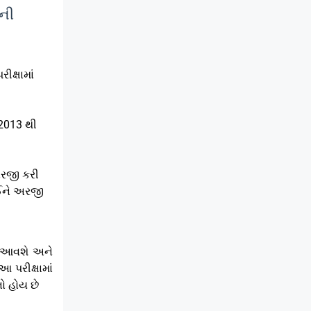
ેની
ક્ષામાં
/2013 થી
અરજી કરી
ઈને અરજી
ાં આવશે અને
 પરીક્ષામાં
ો હોય છે