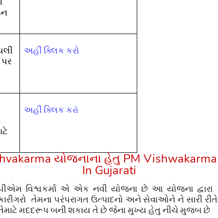
ી
ઇન
યલી
અહીં ક્લિક કરો
 પર
અહીં ક્લિક ક
રો
ં
ાટે
shvakarma
યોજનાના
હેતુ
PM Vishwakarma 
In Gujarati
પીએમ વિશ્વકર્મા એ એક નવી યોજના છે આ યોજના દ્વારા
કારીગરો તેમના પરંપરાગત ઉત્પાદનો અને સેવાઓને ને સારી રીતે
તેમાટે મદદરૂપ બની શકાય તે છે જેના મુખ્ય હેતુ નીચે મુજબ છે