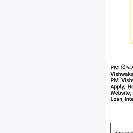
.
PM વિશ્વક
Vishwaka
PM Vishw
Apply, Re
Website,
Loan, Int