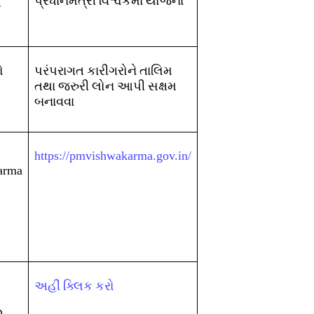
પ્રધાનમંત્રી વિશ્વકર્મા યોજના
ો
પરંપરાગત કારીગરોને તાલિમ
તથા જરુરી લોન આપી સક્ષમ
બનાવવા
https://pmvishwakarma.gov.in/
arma
અહીં ક્લિક કરો