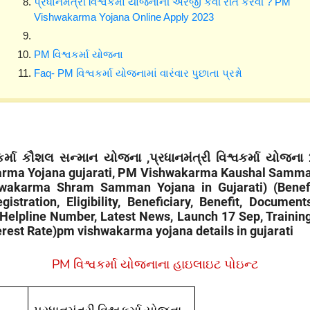
પ્રધાનમંત્રી વિશ્વકર્મા યોજનાની અરજી કેવી રીતે કરવી ? PM
Vishwakarma Yojana Online Apply 2023
PM વિશ્વકર્મા યોજના
Faq- PM વિશ્વકર્મા યોજનામાં વારંવાર પુછાતા પ્રશ્નો
ર્મા કૌશલ સન્માન યોજના ,પ્રધાનમંત્રી વિશ્વકર્મા યોજના
rma Yojana gujarati, PM Vishwakarma Kaushal Samma
akarma Shram Samman Yojana in Gujarati) (Benefi
gistration, Eligibility, Beneficiary, Benefit, Documents
 Helpline Number, Latest News, Launch 17 Sep, Trainin
erest Rate)pm vishwakarma yojana details in gujarati
PM
વિશ્વકર્મા યોજનાના હાઇલાઇટ પોઇન્ટ