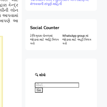
મેળવવાની સંપૂર્ણ માહિતી
ારા કેન્દ્ર
ુધીની લોન
ણ આપવામાં
ે આપણે આ
Social Counter
ટેલિગ્રામ ચેનલમાં
WhatsApp group માં
જોડાવા માટે અહિં ક્લિક
જોડાવા માટે અહી ક્લિક
કરો
કરો
🔍 શોધો
Go