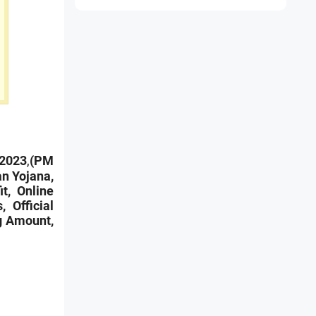
 2023
,
(PM
n Yojana,
t, Online
, Official
g Amount,