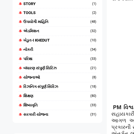
STORY
(1)
TOOLS
(2)
ઉપયોગી માહિતિ
(48)
એડમિશન
(32)
ખેડુત-I KHEDUT
(10)
નોકરી
(34)
પરિક્ષા
(33)
બંધારણ સંપુર્ણ સિરિઝ
(21)
યોજનાઓ
(8)
રિઝનિંગ સંપુર્ણ સિરિઝ
(18)
શિક્ષણ
(80)
શિષ્યવૃતિ
(33)
PM
વિશ્
સહાયકારી
સરકારી યોજના
(31)
આગળ આવે
પ્રકારની
અંતર્ગત 