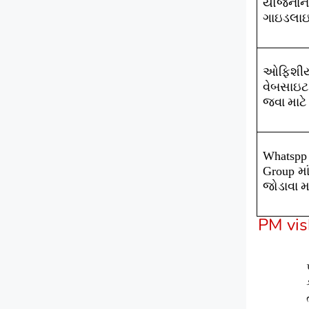
યોજનાન
ગાઇડલા
ઓફિશી
વેબસાઇટ
જવા માટે
Whatspp
મા
Group
જોડાવા મ
PM vi