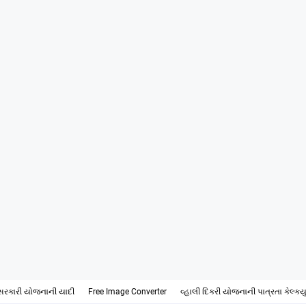
સરકારી યોજનાની યાદી
Free Image Converter
વ્હાલી દિકરી યોજનાની પાત્રતા કેલ્ક્ય