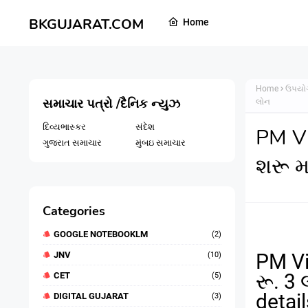
BKGUJARAT.COM
Home
Home
ઉપયોગ
સમાચાર પત્રો /દૈનિક ન્યુઝ
લોન
દિવ્યભાસ્કર
સંદેશ
PM V
ગુજરાત સમાચાર
મુંબઇ સમાચાર
શરૂ મ
Categories
GOOGLE NOTEBOOKLM
(2)
JNV
PM V
(10)
રૂ.
3
CET
(5)
detail
DIGITAL GUJARAT
(3)