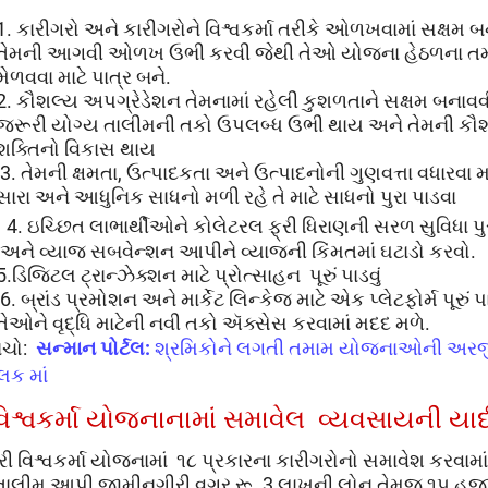
1.
કારીગરો અને કારીગરોને વિશ્વકર્મા તરીકે ઓળખવામાં સક્ષમ 
તેમની આગવી ઓળખ ઉભી કરવી
જેથી તેઓ યોજના હેઠળના ત
મેળવવા માટે પાત્ર બને.
2.
કૌશલ્ય અપગ્રેડેશન
તેમનામાં રહેલી કુશળતાને સક્ષમ બનાવવી
જરૂરી યોગ્ય તાલીમની તકો ઉપલબ્ધ ઉભી થાય અને તેમની કૌ
શક્તિનો વિકાસ થાય
3.
તેમની ક્ષમતા
,
ઉત્પાદકતા અને ઉત્પાદનોની ગુણવત્તા વધારવા મ
સારા અને આધુનિક સાધનો મળી રહે તે માટે સાધનો પુરા પાડવા
4.
ઇચ્છિત લાભાર્થીઓને
કોલેટરલ ફ્રી ધિરાણની સરળ સુવિધા પુ
અને વ્યાજ સબવેન્શન આપીને વ્યાજની કિંમતમાં ઘટાડો કરવો.
5.
ડિજિટલ ટ્રાન્ઝેક્શન માટે પ્રોત્સાહન
પૂરું પાડવું
6.
બ્રાંડ પ્રમોશન અને માર્કેટ લિન્કેજ માટે એક પ્લેટફોર્મ પૂરું પા
તેઓને વૃદ્ધિ માટેની નવી તકો ઍક્સેસ કરવામાં મદદ મળે.
ંચો:
સન્માન પોર્ટલ:
શ્રમિકોને લગતી તમામ યોજનાઓની અરજ
િક માં
િશ્વકર્મા
યોજના
નામાં
સમાવેલ
વ્યવસાયની
યા
દ
્રી વિશ્વકર્મા યોજનામાં ૧૮ પ્રકારના કારીગરોનો સમાવેશ કરવામ
 તાલીમ આપી જામીનગીરી વગર રૂ .
3
લાખની લોન તેમજ ૧૫ હજ