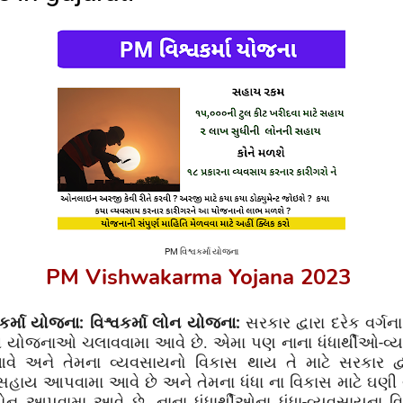
PM
વિશ્વકર્મા યોજના
PM Vishwakarma Yojana 2023
વકર્મા યોજના: વિશ્વકર્મા લોન યોજના:
સરકાર દ્વારા દરેક વર્ગન
 યોજનાઓ ચલાવવામા આવે છે. એમા પણ નાના ધંધાર્થીઓ-વ્
 અને તેમના વ્યવસાયનો વિકાસ થાય તે માટે સરકાર દ્વ
 સહાય આપવામા આવે છે અને તેમના ધંધા ના વિકાસ માટે ઘ
લોન આપવામા આવે છે. નાના ધંધાર્થીઓના ધંધા-વ્યવસાયના 