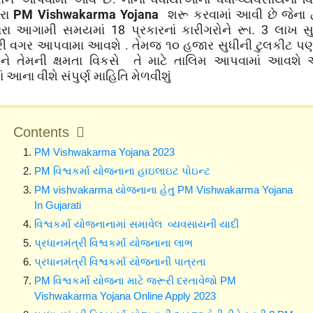
ારા
PM Vishwakarma Yojana
શરૂ કરવામાં આવી છે જેના દ્વ
વારા આગામી સમયમાં
18
પ્રકારનાં કારીગરોને રૂા.
3
લાખ સ
ી વગર આપવામા આવશે . તેમજ ૧૦ હજાર સુધીની ટુલકીટ પ
ે તેમની ક્ષમતા વિકસે
તે માટે તાલિમ આપવામાં આવશ
 આના વીશે સંપુર્ણ માહિતિ મેળવીશું
Contents
PM Vishwakarma Yojana 2023
PM વિશ્વકર્મા યોજનાના હાઇલાઇટ પોઇન્ટ
PM vishvakarma યોજનાના હેતુ PM Vishwakarma Yojana
In Gujarati
વિશ્વકર્મા યોજનાનામાં સમાવેલ વ્યવસાયની યાદી
પ્રધાનમંત્રી વિશ્વકર્મા યોજનાના લાભ
પ્રધાનમંત્રી વિશ્વકર્મા યોજનાની પાત્રતા
PM વિશ્વકર્મા યોજના માટે જરૂરી દસ્તાવેજો PM
Vishwakarma Yojana Online Apply 2023