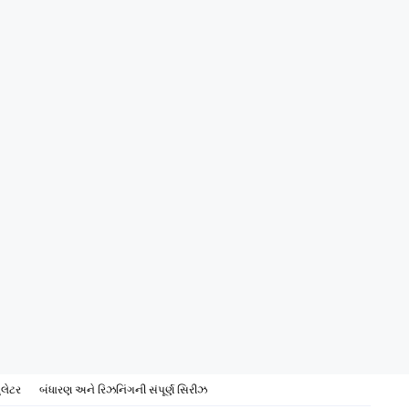
ુલેટર
બંધારણ અને રિઝનિંગની સંપૂર્ણ સિરીઝ