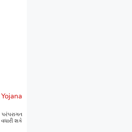
Yojana
 પરંપરાગત
 વધારી શકે