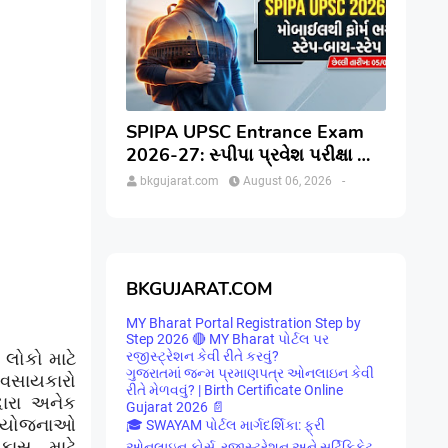
SPIPA UPSC Entrance Exam
2026-27: સ્પીપા પ્રવેશ પરીક્ષા માટે
ઓનલાઇન અરજી કેવી રીતે કરવી?
bkgujarat.com
August 06, 2026
-
જાણો સંપૂર્ણ પ્રક્રિયા
BKGUJARAT.COM
MY Bharat Portal Registration Step by
Step 2026 🔴 MY Bharat પોર્ટલ પર
ા લોકો માટે
રજીસ્ટ્રેશન કેવી રીતે કરવું?
ગુજરાતમાં જન્મ પ્રમાણપત્ર ઓનલાઇન કેવી
યવસાયકારો
રીતે મેળવવું? | Birth Certificate Online
ારા અનેક
Gujarat 2026 📄
ણી યોજનાઓ
🎓 SWAYAM પોર્ટલ માર્ગદર્શિકા: ફ્રી
વિકાસ
માટે
ઓનલાઇન કોર્સ, રજીસ્ટ્રેશન અને સર્ટિફિકેટ