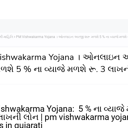
ી માહિતિ
PM Vishwakarma Yojana । ઓનલાઇન અરજી શરૂ મળશે 5 % ના વ્યાજે મળશે ર
ishwakarma Yojana । ઓનલાઇન 
ળશે 5 % ના વ્યાજે મળશે રૂ. 3 લાખ
ishwakarma Yojana:
5 %
ના વ્યાજે
લાખની લોન | pm vishwakarma yoja
s in gujarati