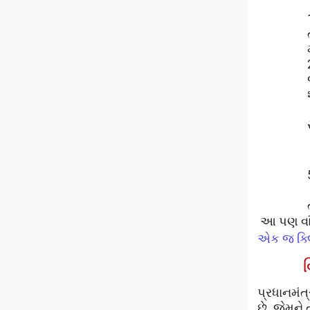
આ પણ વા
એક જ ક્લ
વ
પ્રધાનમંત
છે. જેમને