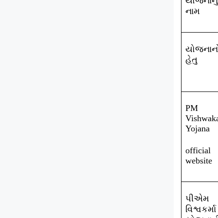
યોજનાનું
નામ
યોજનાન
હેતુ
PM
Vishwak
Yojana
official
website
પીએમ
વિશ્વકર્મા