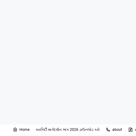
Home
કારકિર્દી માર્ગદર્શન અંક 2026 ડાઉનલોડ કરો
about