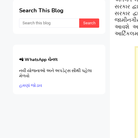
સરકાર દ્વ
Search This Blog
સરકાર દ્
જામીનગીર
આવશે અન
આર્ટિકલમાં
📲 WhatsApp ચેનલ
નવી યોજનાઓ અને અપડેટ્સ સૌથી પહેલા
મેળવો
હમણાં જોડાવ