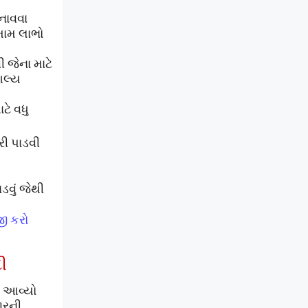
બનાવવા
મામ લાભો
 જેના માટે
શલ્ય
ાટે
વધુ
રી પાડવી
ડવું
જેથી
ી કરો
ી
ાં આવ્યો
ારની