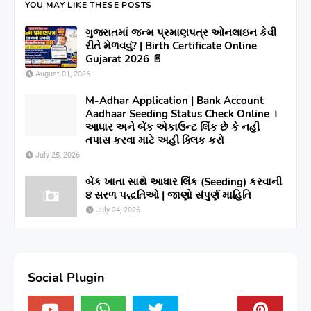
YOU MAY LIKE THESE POSTS
ગુજરાતમાં જન્મ પ્રમાણપત્ર ઓનલાઇન કેવી
રીતે મેળવવું? | Birth Certificate Online
Gujarat 2026 📄
August 01, 2026
M-Adhar Application | Bank Account
Aadhaar Seeding Status Check Online ।
આધાર અને બેંક એકાઉન્ટ લિંક છે કે નહી
તપાસ કરવા માટે અહીં ક્લિક કરો
July 25, 2026
બેંક ખાતા સાથે આધાર લિંક (Seeding) કરવાની
૪ સરળ પદ્ધતિઓ | જાણો સંપુર્ણ માહિતિ
July 24, 2026
Social Plugin