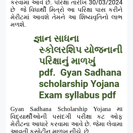
કરવામા આવે છે. પરિક્ષા તારીખ 30/03/2024
છે
જે વિધાર્થી મિત્રો આ પરિક્ષા પાસ કરીને
મેરીટમાં આવશે તેમને આ શિષ્યવૃતિનો લાભ
મળશે.
જ્ઞાન સાધના
સ્કોલરશિપ યોજનાની
પરિક્ષાનું માળખું
pdf.
Gyan Sadhana
scholarship Yojana
Exam syllabus pdf
મા
Gyan Sadhana Scholarship Yojana
વિદ્યાર્થીઓની પસંદગી પરીક્ષા કટ ઓફ
મેરીટના આધારે કરવામા આવે છે. જેમા લેવામા
આવતી કસોટીનુ માળખુ નીચે છે.