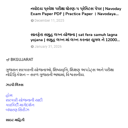
નવોદય પ્રવેશ પરીક્ષા ધોરણ-૫ પ્રેક્ટિસ પેપર | Navoday
Exam Paper PDF | Practice Paper । Navodaya
Old paper NMMS OLD PAPER
December 11, 2025
સાતફેરા સમુહ લગ્ન યોજના | sat fera samuh lagna
yojana | સમુહ લગ્ન માં લગ્ન કરનાર યુગલ ને 12000
અને આયોજક સંસ્થાને યુગલ દિઠ ૩૦૦૦૦/ ની સહાય
January 31, 2026
આપતી યોજના
🪔 BK
GUJARAT
ગુજરાત સરકારની યોજનાઓ, શિષ્યવૃત્તિ, શિક્ષણ અપડેટ્સ અને પરીક્ષા
નોટિફિકેશન — સરળ ગુજરાતી ભાષામાં, વિશ્વસનીય.
ઝડપી લિંક્સ
હોમ
સરકારી યોજનાની યાદી
કારકિર્દી માર્ગદર્શન
બંધારણ સિરીઝ
સાઇટ માહિતી