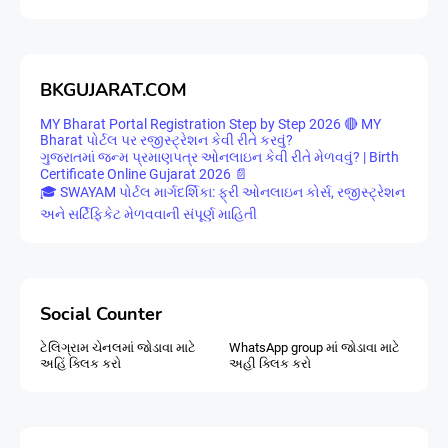
BKGUJARAT.COM
MY Bharat Portal Registration Step by Step 2026 🔴 MY
Bharat પોર્ટલ પર રજીસ્ટ્રેશન કેવી રીતે કરવું?
ગુજરાતમાં જન્મ પ્રમાણપત્ર ઓનલાઇન કેવી રીતે મેળવવું? | Birth
Certificate Online Gujarat 2026 📄
🎓 SWAYAM પોર્ટલ માર્ગદર્શિકા: ફ્રી ઓનલાઇન કોર્સ, રજીસ્ટ્રેશન
અને સર્ટિફિકેટ મેળવવાની સંપૂર્ણ માહિતી
Social Counter
ટેલિગ્રામ ચેનલમાં જોડાવા માટે
WhatsApp group માં જોડાવા માટે
અહિં ક્લિક કરો
અહી ક્લિક કરો