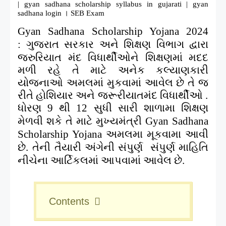
| gyan sadhana scholarship syllabus in gujarati | gyan
sadhana login । SEB Exam
Gyan Sadhana Scholarship Yojana 2024
ગુજરાત સરકાર અને શિક્ષણ વિભાગ દ્વારા
:
જરુરિયાત મંદ વિધાર્થીઓને શિક્ષણમાં મદદ
મળી રહે તે માટે અનેક કલ્યાણકારી
યોજનાઓ અમલમાં મુકવામાં આવેલ છે તે જ
રીતે હોશિયાર અને જરૂરીયાતમંદ વિધાર્થીઓ .
ધોરણ
થી
સુધી સારી શાળામા શિક્ષણ
9
12
મેળવી શકે તે માટે મુખ્યમંત્રી
Gyan Sadhana
અમલમા મૂકવામા આવી
Scholarship Yojana
છે.
સંપુર્ણ માહિતિ
તેની તૈયારી અંગેની સંપુર્ણ
નીચેના આર્ટિકલમાં આપવામાં આવેલ છે.
Contents