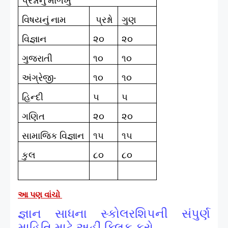
પ્રશ્નોનું માળખું
વિષયનું નામ
પ્રશ્નો
ગુણ
વિજ્ઞાન
૨૦
૨૦
ગુજરાતી
૧૦
૧૦
અંગ્રેજી-
૧૦
૧૦
હિન્દી
૫
૫
ગણિત
૨૦
૨૦
સામાજિક વિજ્ઞાન
૧૫
૧૫
કુલ
૮૦
૮૦
આ પણ વાંચો
જ્ઞાન સાધના સ્કોલરશિપની સંપુર્ણ
માહિતિ માટે અહીં ક્લિક કરો