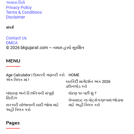
અમારા વિશે
Privacy Policy
Terms & Conditions
Disclaimer
સંપર્ક
Contact Us
DMCA
© 2026 bkgujarat.com — તમામ હક્કો સુરક્ષિત
MENU
Age Calculator | ઉમરની ગણતરી કરો
HOME
એક ક્લિક માં !
કારકિર્દી માર્ગદર્શન અંક 2026
ડાઉનલોડ કરો
બંધારણ અને રિઝનિંગની સંપૂર્ણ
ધોરણ ૧૦ પછી શુ ?
સિરીઝ
વેબસાઇટ ના વોટ્સેપગ્રુપમાં જોડાવા
સરકારી યોજનાની યાદી જોવા માટે
માટે અહીં ક્લિક કરો
અહીં ક્લિક કરો
Pages