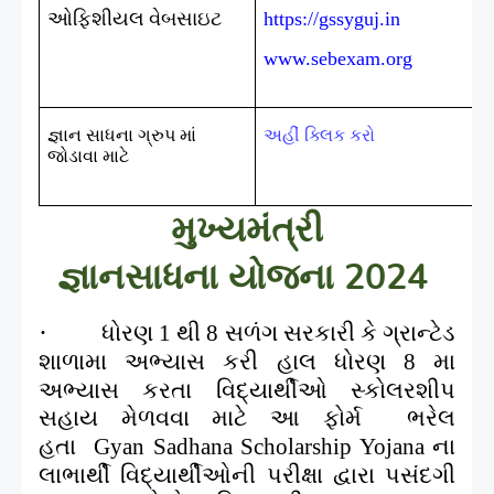
ઓફિશીયલ વેબસાઇટ
https://gssyguj.in
www.sebexam.org
જ્ઞાન સાધના ગ્રુપ માં
અહીં ક્લિક કરો
જોડાવા માટે
મુખ્યમંત્રી
જ્ઞાનસાધના
યોજના 2024
·
ધોરણ
થી
સળંગ સરકારી કે ગ્રાન્ટેડ
1
8
શાળામા અભ્યાસ કરી હાલ ધોરણ
મા
8
અભ્યાસ કરતા વિદ્યાર્થીઓ સ્કોલરશીપ
સહાય મેળવવા માટે આ ફોર્મ ભરેલ
હતા
ના
Gyan Sadhana Scholarship Yojana
લાભાર્થી વિદ્યાર્થીઓની પરીક્ષા દ્વારા પસંદગી