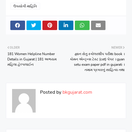
ઉપયોગી માહિતિ
OLDER
NEWER
181 Women Helpline Number
જ્ઞાન સેતુ સ્કોલરશીપ પરીક્ષા book ।
Details in Gujarat | 181 અભયમ
કોમન એન્ટ્ન્સ ટેસ્ટ (cet) પેપર । gyan
મહિલા હેલ્પલાઈન
setu exam paper pdf in gujarati ।
તમામ પ્રકારનું સાહિત્ય તથા
Posted by
bkgujarat.com