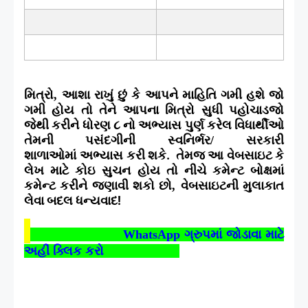
મિત્રો
આશા રાખું છું કે આપને માહિતિ ગમી હશે જો
,
ગમી હોય તો તેને આપના મિત્રો સુધી પહોચાડજો
જેથી કરીને ધોરણ ૮ નો અભ્યાસ પુર્ણ કરેલ વિધાર્થીઓ
તેમની પસંદગીની સ્વનિર્ભર
સરકારી
/
શાળાઓમાં
અભ્યાસ કરી શકે. તેમજ આ વેબસાઇટ કે
લેખ માટે કોઇ સુચન હોય તો નીચે કમેન્ટ બોક્ષમાં
કમેન્ટ કરીને જણાવી શકો છો
વેબસાઇટની મુલાકાત
,
લેવા બદલ ધન્યવાદ!
WhatsApp
ગ્રુપમાં જોડાવા માટે
અહીં ક્લિક કરો