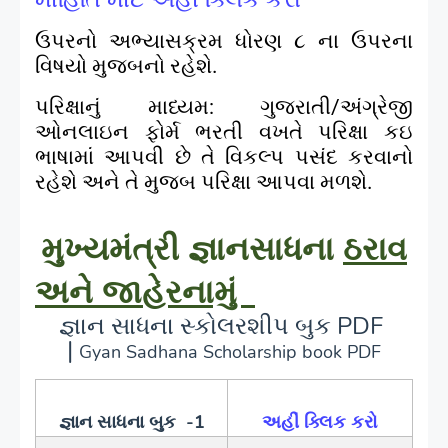
ઉપરનો અભ્યાસક્રમ ધોરણ ૮ ના ઉપરના
વિષયો મુજબનો રહેશે.
પરિક્ષાનું માધ્યમ: ગુજરાતી/અંગ્રેજી
ઓનલાઇન ફોર્મ ભરતી વખતે પરિક્ષા કઇ
ભાષામાં આપવી છે તે વિકલ્પ પસંદ કરવાનો
રહેશે અને તે મુજબ પરિક્ષા આપવા મળશે.
મુખ્યમંત્રી જ્ઞાનસાધના
ઠરાવ
અને જાહેરનામું
જ્ઞાન સાધના સ્કોલરશીપ બુક PDF
|
Gyan Sadhana Scholarship book PDF
જ્ઞાન સાધના બુક
‌ -1
અહીં ક્લિક કરો