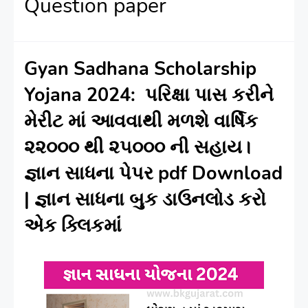
Question paper
Gyan Sadhana Scholarship
Yojana 2024: પરિક્ષા પાસ કરીને
મેરીટ માં આવવાથી મળશે વાર્ષિક
૨૨૦૦૦ થી ૨૫૦૦૦ ની સહાય।
જ્ઞાન સાધના પેપર pdf Download
| જ્ઞાન સાધના બુક ડાઉનલોડ કરો
એક ક્લિકમાંં