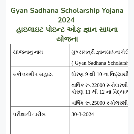
Gyan Sadhana Scholarship Yojana
2024
હાઇલાઇટ પોઇન્ટ ઓફ જ્ઞાન સાધના
યોજના
યોજનાનુ નામ
મુખ્યમંત્રી જ્ઞાનસાધના મેર
( Gyan Sadhana Scholarship
સ્કોલરશીપ સહાય
ધોરણ
થી
ના વિદ્યાર્થી
9
10
વાર્ષિક રૂ.
સ્કોલરશીપ
22000
ધોરણ
થી
ના વિદ્યાર્થ
11
12
વાર્ષિક રૂ.
સ્કોલરશીપ
25000
પરીક્ષાની તારીખ
30-3-2024