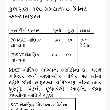
કુલ ગુણ:
૧૨૦ સમય:૧૫૦
મિનિટ
અભ્યાસક્રમ
કસોટીનો પ્રકાર
પ્રશ્નો
ગુણ
સમય
(૧)
બૌધ્ધિક
૪૦
૪૦
૧૫૦
MAT
યોગ્યતા
મિનિટ
શૈક્ષણિક
૮૦
૮૦
(2)SAT
યોગ્યતા
બૌધ્ધિક યોગ્યતા કસોટીના ૪૦ પ્રશ્નો
MAT
શાબ્દિક અને અશાબ્દીક તાર્કિક ગણતરીના
રહેછે જેમાં સાદ્રશ્ય
વર્ગિકરણ
સંખ્યાત્મક
,
,
શ્રેણી
પેટર્ન
છુપાયેલી આકૃતિ
જેવા
,
,
,
વિષયોના આધારે રહેશે
શૈક્ષણિક યોગ્યતા કસોટીના
SAT