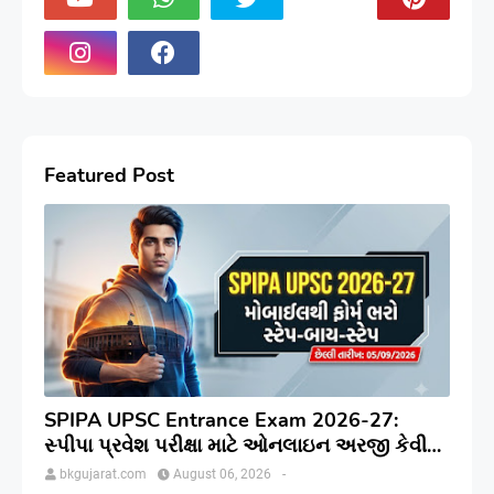
Featured Post
SPIPA UPSC Entrance Exam 2026-27:
સ્પીપા પ્રવેશ પરીક્ષા માટે ઓનલાઇન અરજી કેવી
રીતે કરવી? જાણો સંપૂર્ણ પ્રક્રિયા
bkgujarat.com
August 06, 2026
-