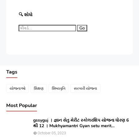
🔍 શોધો
Go
Tags
યોજનાઓ
શિક્ષણ
શિષ્યવૃતિ
સરકારી યોજના
Most Popular
gssyguj । જ્ઞાન સેતુ મેરીટ સ્કોલરશિપ યોજના ધોરણ 6
થી 12 । Mukhyamantri Gyan setu merit
Scholarship yojana 2023 ।સીલેક્ટ થયેલ વિધાર્થીઓ
October 05, 2023
લાભ મેળવવા માટે ઓનલાઇન અરજી કરો