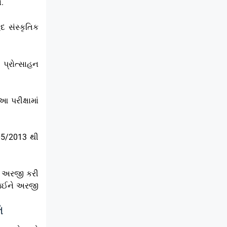
.
દ સંસ્કૃતિક
્રોત્સાહન
 પરીક્ષામાં
05/2013 થી
ન અરજી કરી
જઈને અરજી
િ