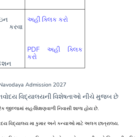
ઇન
અહીં ક્લિક કરો
 કરવા
PDF અહી ક્લિક
કરો
કેશન
Navodaya Admission 2027
વોદય વિદ્યાલયની વિશેષતાઓ નીચે મુજબ છે
રેક જીલ્લામાં સહ-શિક્ષણવાળી નિવાસી શાળા હોય છે.
દય વિદ્યાલય મા કુમાર અને કન્યાઓ માટે અલગ છાત્રાલય.