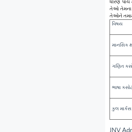
ધોરણ પાંચ 
તેઓ તેમના 
તેઓને તમામ
વિષય
માનસિક ક્
ગણિત કસો
ભાષા કસો
કુલ માર્કસ
JNV Adm