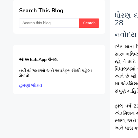
Search This Blog
ધોરણ ૬
28
નવોદય
રેક માતા 
દ
સારૂ ભવિષ્
📲 WhatsApp ચેનલ
રહે તે મા
વિધાલયમાં 
નવી યોજનાઓ અને અપડેટ્સ સૌથી પહેલા
આવે છે જો
મેળવો
મા એડમિશન 
હમણાં જોડાવ
સંપુર્ણ મા
હાલ વર્ષ 
એડમિશન માટ
સ્થળ, અને 
અને પાસ કર