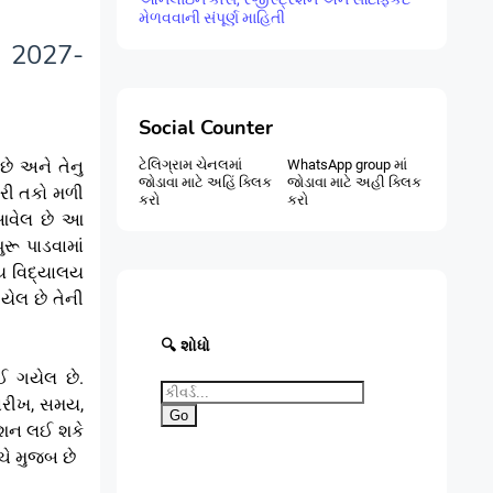
મેળવવાની સંપૂર્ણ માહિતી
શ 2027-
Social Counter
છે અને તેનુ
ટેલિગ્રામ ચેનલમાં
WhatsApp group માં
જોડાવા માટે અહિં ક્લિક
જોડાવા માટે અહી ક્લિક
ારી તકો મળી
કરો
કરો
 આવેલ છે આ
રૂ પાડવામાં
ય વિદ્યાલય
યેલ છે તેની
🔍 શોધો
ઈ ગયેલ છે.
તારીખ, સમય,
Go
મિશન લઈ શકે
ચે મુજબ છે