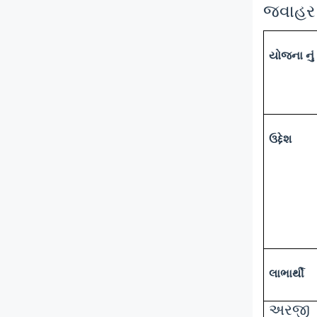
જવાહર 
યોજના નું
ઉદ્દેશ
લાભાર્થી
અરજ