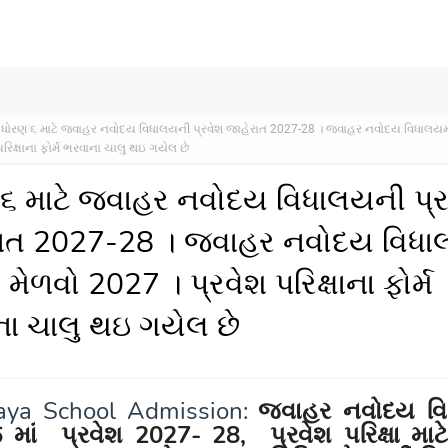
ધોરણ ૬ માટે જવાહર નવોદય વિધાલયની પ્રવેશ જાહેરાત 2027-28 । જવાહર નવોદય વિધાલયમાં
પરિક્ષાના ફોર્મ ભરવાના ચાલુ થઇ ગયેલ છે
૬ માટે જવાહર નવોદય વિધાલયની પ્ર
ાત 2027-28 । જવાહર નવોદય વિધા
 મેળવો 2027 । પ્રવેશ પરિક્ષાના ફોર્મ
ા ચાલુ થઇ ગયેલ છે
aya School Admission:
જવાહર નવોદય વિ
6 માં
પ્રવેશ
202
7
- 28
, પ્રવેશ પરિક્ષા માટે