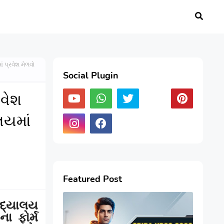
 પ્રવેશ મેળવો
Social Plugin
વેશ
લયમાં
Featured Post
દ્યાલય
ના ફોર્મ