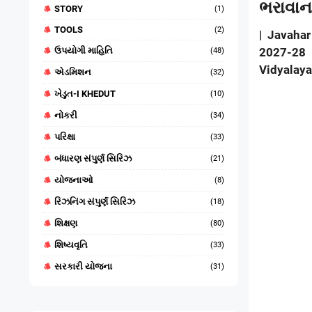
ભરાવાન
STORY
(1)
TOOLS
(2)
| Javaha
ઉપયોગી માહિતિ
202
7-2
(48)
Vidyalaya
એડમિશન
(32)
ખેડુત-I KHEDUT
(10)
નોકરી
(34)
પરિક્ષા
(33)
બંધારણ સંપુર્ણ સિરિઝ
(21)
યોજનાઓ
(8)
રિઝનિંગ સંપુર્ણ સિરિઝ
(18)
શિક્ષણ
(80)
શિષ્યવૃતિ
(33)
સરકારી યોજના
(31)