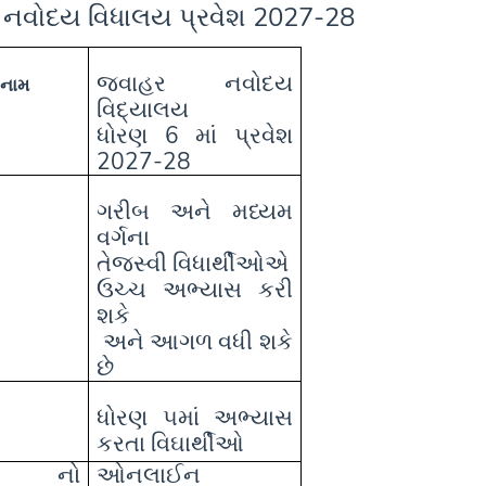
નવોદય વિધાલય પ્રવેશ 2027-28
જવાહર નવોદય
 નામ
વિદ્યાલય
ધોરણ 6 માં પ્રવેશ
2027-28
ગરીબ અને મધ્યમ
વર્ગના
તેજસ્વી વિધાર્થીઓએ
ઉચ્ચ અભ્યાસ કરી
શકે
અને આગળ વધી શકે
છે
ધોરણ ૫માં અભ્યાસ
કરતા વિઘાર્થીઓ
ી નો
ઓનલાઈન