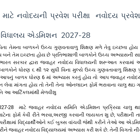
 માટે નવોદયની પ્રવેશ પરીક્ષા નવોદય પ્રવે
 વિધાલય એડમિશન 2027-28
પિતા તેમના બાળકને ઉચ્ચ ગુણવતાવાળુ શિક્ષણ મળે તેવુ ઇચ્છતા હોય 
ય બને તેમ ઇચ્છતા હોય છે પ્રતિભાશાળી બાળકોને ઉચ્ચ અભ્યાસની સ
ટે ભારત સરકાર દ્વારા જવાહર નવોદય વિધાલયની શરૂઆત કરવામાં
બાળકોને ધોરણ ૬ થી ૧૨ સુધી વિના મુલ્યે ઉચ્ચ ગુણવતાવાળુ શિક્ષણ પુ
 આપનું બાળક ધોરણ 6 માં અભ્યાસ કરતું હોય તો આપ જવાહર નવોદ
લેવા માંગતા હોય તો તેની તેના ઓનલાઇન ફોર્મ ભરાવાના ચાલુ થઇ ગ
હિતિ આ આર્ટિકલમાંથી મેળવીશુ
2027-28 માટે જવાહર નવોદય સમિતિ એડમિશન પ્રક્રિયા ચાલુ થ
ેના ફોર્મ કેવી રીતે ભરવા,અરજી કરવાની લાયકાત શુ છે, પરીક્ષાની 
પરીક્ષામાં વિદ્યાર્થીઓને કઈ બુક્સ વાંચવી જેથી કરીને તેઓ આ એડ
ીને જવાહર નવોદય વિદ્યાલયમાં અભ્યાસ કરી શકે છે. તેની વિગતો ની