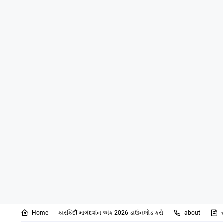
Home
કારકિર્દી માર્ગદર્શન અંક 2026 ડાઉનલોડ કરો
about