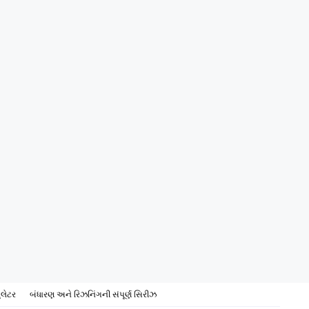
ુલેટર
બંધારણ અને રિઝનિંગની સંપૂર્ણ સિરીઝ