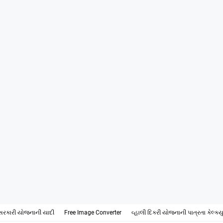
સરકારી યોજનાની યાદી
Free Image Converter
વ્હાલી દિકરી યોજનાની પાત્રતા કેલ્ક્ય