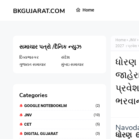
BKGUJARAT.COM
Home
Home
JNV
સમાચાર પત્રો /દૈનિક ન્યુઝ
2027 । પ્રવેશ 
દિવ્યભાસ્કર
સંદેશ
ધોરણ 
ગુજરાત સમાચાર
મુંબઇ સમાચાર
જાહેર
પ્રવેશ
Categories
ભરવાન
GOOGLE NOTEBOOKLM
(2)
JNV
(10)
CET
(5)
Navod
ધોરણ
DIGITAL GUJARAT
(3)