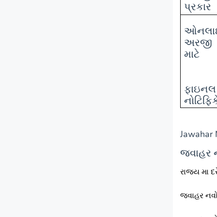
પ્રકાર
ઓનલા
અરજી
માટે
ફાઇનલ
નોટિફિ
Jawahar 
જવાહર ન
રાજ્ય મા દ
જવાહર નવો