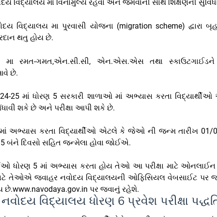
ય વિદ્યાલય મા વિનામુલ્યે રહેવા અને જમવાની સાથે શિક્ષણની સુવિધા
ય વિદ્યાલય મા પ્ર્રવાસી યોજના (migration scheme) દ્વારા બૃહ
દાન થતુ હોય છે.
શ મા રમત-ગમત,એન.સી.સી, એન.એસ.એસ તથા સ્કાઉટગાઈડને પ
ે છે.
024-25 માં ધોરણ 5 સરકારી શાળાઓ માં અભ્યાસ કરતા વિદ્યાર્થીઓ આ
ંધાવી શકે છે અને પરીક્ષા આપી શકે છે.
 માં અભ્યાસ કરતા વિદ્યાર્થીઓ એટલે કે જેઓ ની જન્મ તારીખ 01/
5 બંને દિવસો સહિત જન્મેલા હોવા જોઈએ.
ર્થીઓ ધોરણ 5 માં અભ્યાસ કરતા હોય તેઓ આ પરીક્ષા માટે ઓનલાઈ
 માટે તેઓએ જવાહર નવોદય વિદ્યાલયની ઓફિસિયલ વેબસાઈટ પર 
 છે.www.navodaya.gov.in પર જવાનું રહેશે.
વોદય વિદ્યાલય ધોરણ 6 પ્રવેશ પરીક્ષા પદ્ધત