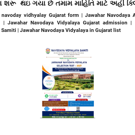
ા શરૂ થઇ ગયા છે તમામ માહિતિ માટે અહીં ક્
r navoday vidhyalay Gujarat form | Jawahar Navodaya 
8
| Jawahar Navodaya Vidyalaya Gujarat admission |
 Samiti | Jawahar Navodaya Vidyalaya in Gujarat list