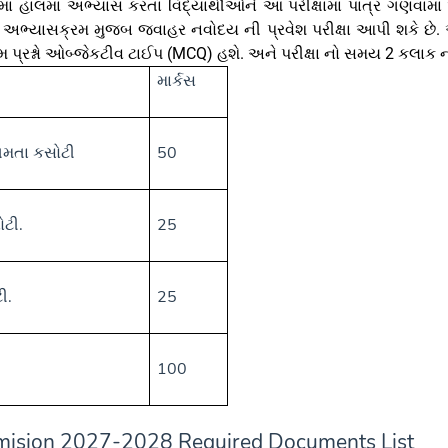
માં હાલમાં અભ્યાસ કરતા વિદ્યાર્થીઓને આ પરીક્ષામાં પાત્ર ગણવામ
અભ્યાસક્રમ મુજબ જવાહર નવોદય ની પ્રવેશ પરીક્ષા આપી શકે છે. આ
 પ્રશ્નો ઓબ્જેકટીવ ટાઈપ (MCQ) હશે. અને પરીક્ષા નો સમય 2 કલાક ન
માર્કસ
ષમતા કસોટી
50
ટી.
25
ટી.
25
100
ision 2027-2028 Required Documents List