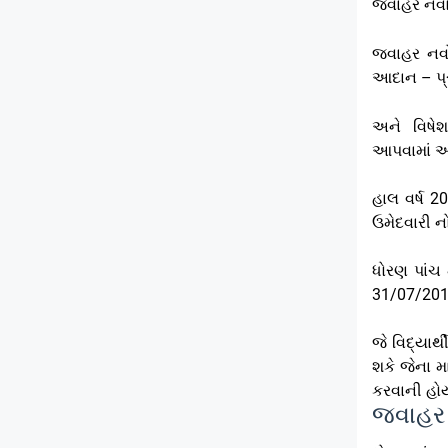
જવાહર નવોદ
જવાહર નવોદ
આદાન – પ્ર
અને વિષે
આપવામાં આવ
હાલ વર્ષ 2
ઉમેદવારી નો
ધોરણ પાંચ
31/07/201
જે વિદ્યા
શકે જેના
કરવાની હોય
જવાહર ન