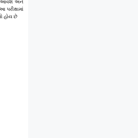
ાં આવશે અને
 પરીક્ષામાં
ો હોય છે