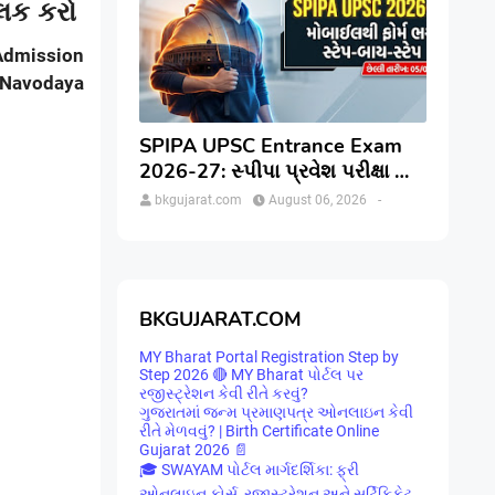
લિક કરો
Admission
 Navodaya
SPIPA UPSC Entrance Exam
2026-27: સ્પીપા પ્રવેશ પરીક્ષા માટે
ઓનલાઇન અરજી કેવી રીતે કરવી?
bkgujarat.com
August 06, 2026
-
જાણો સંપૂર્ણ પ્રક્રિયા
BKGUJARAT.COM
MY Bharat Portal Registration Step by
Step 2026 🔴 MY Bharat પોર્ટલ પર
રજીસ્ટ્રેશન કેવી રીતે કરવું?
ગુજરાતમાં જન્મ પ્રમાણપત્ર ઓનલાઇન કેવી
રીતે મેળવવું? | Birth Certificate Online
Gujarat 2026 📄
🎓 SWAYAM પોર્ટલ માર્ગદર્શિકા: ફ્રી
ઓનલાઇન કોર્સ, રજીસ્ટ્રેશન અને સર્ટિફિકેટ