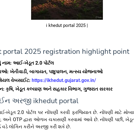
i khedut portal 2025 |
 portal 2025 registration highlight point
નું નામ: આઈ-ખેડૂત 2.0 પોર્ટલ
ઓ: ખેતીવાડી, બાગાયત, પશુપાલન, મત્સ્ય યોજનાઓ
િયલ વેબસાઈટ:
https://ikhedut.gujarat.gov.in/
ન: કૃષિ, ખેડૂત કલ્યાણ અને સહકાર વિભાગ, ગુજરાત સરકાર
ન અરજી ikhedut portal
-ખેડૂત 2.0 પોર્ટલ પર નોંધણી કરવી ફરજિયાત છે. નોંધણી માટે મો
ે, અને OTP દ્વારા ઓળખ ચકાસણી કરવામાં આવે છે. નોંધણી પછી, ખેડૂ
ડ વડે લોગિન કરીને અરજી કરી શકે છે.