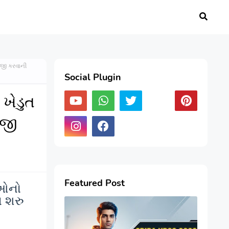
રજી કરવાની
Social Plugin
 ખેડુત
રજી
Featured Post
ાઓનો
ા શરુ