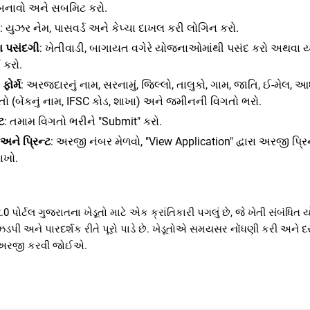
 બનાવો અને સબમિટ કરો.
: યુઝર નેમ, પાસવર્ડ અને કેપ્ચા દાખલ કરી લોગિન કરો.
 પસંદગી
: ખેતીવાડી, બાગાયત વગેરે યોજનાઓમાંથી પસંદ કરો અથવા ય
 કરો.
ફોર્મ
: અરજદારનું નામ, સરનામું, જિલ્લો, તાલુકો, ગામ, જાતિ, ઈ-મેલ, આ
તો (બેંકનું નામ, IFSC કોડ, શાખા) અને જમીનની વિગતો ભરો.
ટ
: તમામ વિગતો ભરીને "Submit" કરો.
 અને પ્રિન્ટ
: અરજી નંબર મેળવો, "View Application" દ્વારા અરજી પ્રિ
ાખો.
0 પોર્ટલ ગુજરાતના ખેડૂતો માટે એક ક્રાંતિકારી પગલું છે, જે ખેતી સંબંધ
પી અને પારદર્શક રીતે પૂરો પાડે છે. ખેડૂતોએ સમયસર નોંધણી કરી અને દસ
ી અરજી કરવી જોઈએ.