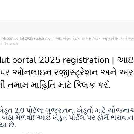
i khedut portal 2025 registration | આઇ ખેડુત પોર્ટલ પર ઓનલાઇન રજીસ્ટ્રેશન અને અ
ટે ક્લિક કરો
dut portal 2025 registration | આઇ
લ પર ઓનલાઇન રજીસ્ટ્રેશન અને અ
ી તમામ માહિતિ માટે ક્લિક કરો
ડૂત 2.0 પોર્ટલ: ગુજરાતના ખેડૂતો માટે યોજન
 બેઠા મેળવો!"આઇ ખેડુત પોર્ટલ પર ફોર્મ ભરાવાન
યા છે.