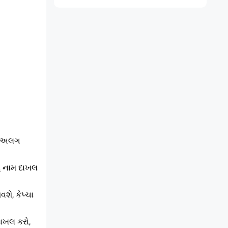
ટે અલગ
ું નામ દાખલ
શે, કેપ્ચા
દાખલ કરો,