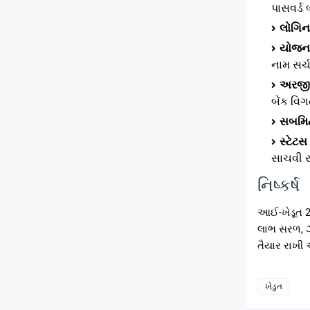
પાસવર્ડ
લોગિન
યોજના
નામ સર્ચ
અરજી 
બેંક વિગ
સબમિ
સ્ટેટસ
સાચવી ર
નિષ્કર્ષ
આઈ-ખેડૂત 2.
લાભ સરળ, ઝડ
તૈયાર રાખ
ખેડુત