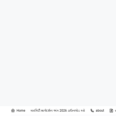
Home
કારકિર્દી માર્ગદર્શન અંક 2026 ડાઉનલોડ કરો
about