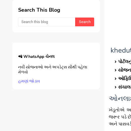
Search This Blog
khedut
📲 WhatsApp ચેનલ
પોર્ટલ
નવી યોજનાઓ અને અપડેટ્સ સૌથી પહેલા
યોજના
મેળવો
ઓફિશ
હમણાં જોડાવ
સંચાલ
ઓનલાઈ
ખેડૂતોએ આઈ
જરૂર પડે છ
અને પાસવર્