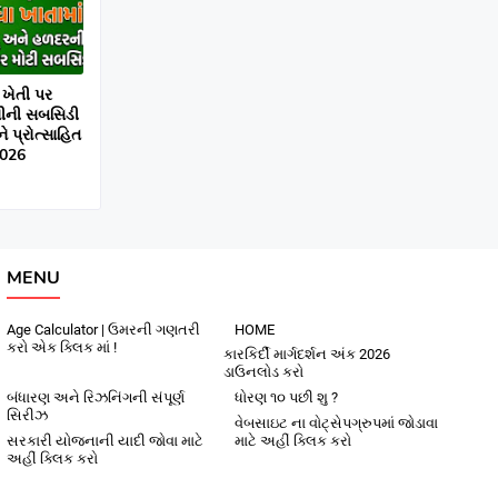
ખેતી પર
ધીની સબસિડી
ે પ્રોત્સાહિત
2026
MENU
Age Calculator | ઉમરની ગણતરી
HOME
કરો એક ક્લિક માં !
કારકિર્દી માર્ગદર્શન અંક 2026
ડાઉનલોડ કરો
બંધારણ અને રિઝનિંગની સંપૂર્ણ
ધોરણ ૧૦ પછી શુ ?
સિરીઝ
વેબસાઇટ ના વોટ્સેપગ્રુપમાં જોડાવા
સરકારી યોજનાની યાદી જોવા માટે
માટે અહીં ક્લિક કરો
અહીં ક્લિક કરો