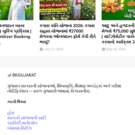
નલાઇન ખાતર
કપાસ કાંતિ યોજના 2026: કપાસ
આદુ અને હળદરની 
 બુકિંગ પ્રક્રિયા |
સહાય યોજનામાં ₹27000
મેળવો ₹75,000 સુ
tilizer Booking
મેળવવા ઓનલાઇન ફોર્મ કેવી રીતે
| રાઈઝોમેટીક પાકોન
ભરવું?
કરવાનો કાર્યક્રમ 
6
July 12, 2026
May 20, 2026
🪔 BK
GUJARAT
ગુજરાત સરકારની યોજનાઓ, શિષ્યવૃત્તિ, શિક્ષણ અપડેટ્સ અને પરીક્ષા
નોટિફિકેશન — સરળ ગુજરાતી ભાષામાં, વિશ્વસનીય.
ઝડપી લિંક્સ
હોમ
સરકારી યોજનાની યાદી
કારકિર્દી માર્ગદર્શન
બંધારણ સિરીઝ