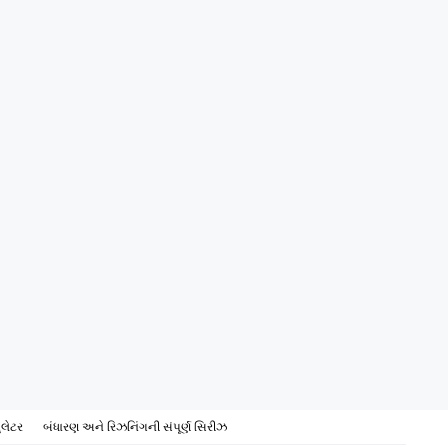
ુલેટર
બંધારણ અને રિઝનિંગની સંપૂર્ણ સિરીઝ