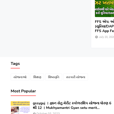
FFS એપ: ઓ
(યુરિયા/DAP)
FFS App Fer
July 20, 202
Tags
યોજનાઓ
શિક્ષણ
શિષ્યવૃતિ
સરકારી યોજના
Most Popular
gssyguj । જ્ઞાન સેતુ મેરીટ સ્કોલરશિપ યોજના ધોરણ 6
થી 12 । Mukhyamantri Gyan setu merit
Scholarship yojana 2023 ।સીલેક્ટ થયેલ વિધાર્થીઓ
October 05, 2023