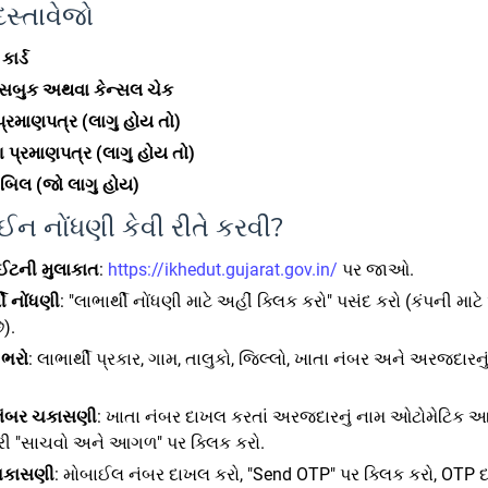
સ્તાવેજો
ાર્ડ
પાસબુક અથવા કેન્સલ ચેક
્રમાણપત્ર (લાગુ હોય તો)
ંગ પ્રમાણપત્ર (લાગુ હોય તો)
 બિલ (જો લાગુ હોય)
 નોંધણી કેવી રીતે કરવી?
ઈટની મુલાકાત
:
https://ikhedut.gujarat.gov.in/
પર જાઓ.
થી નોંધણી
: "લાભાર્થી નોંધણી માટે અહીં ક્લિક કરો" પસંદ કરો (કંપની મા
ે).
 ભરો
: લાભાર્થી પ્રકાર, ગામ, તાલુકો, જિલ્લો, ખાતા નંબર અને અરજદારન
નંબર ચકાસણી
: ખાતા નંબર દાખલ કરતાં અરજદારનું નામ ઓટોમેટિક આવ
ી "સાચવો અને આગળ" પર ક્લિક કરો.
ચકાસણી
: મોબાઈલ નંબર દાખલ કરો, "Send OTP" પર ક્લિક કરો, OTP 