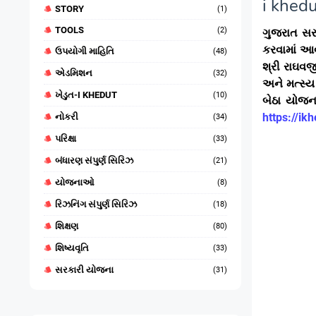
i khed
STORY
(1)
TOOLS
(2)
ગુજરાત સરક
કરવામાં આવ્
ઉપયોગી માહિતિ
(48)
શ્રી રાઘવજી
એડમિશન
(32)
અને મત્સ્ય
ખેડુત-I KHEDUT
(10)
બેઠા યોજન
https://ik
નોકરી
(34)
પરિક્ષા
(33)
બંધારણ સંપુર્ણ સિરિઝ
(21)
યોજનાઓ
(8)
રિઝનિંગ સંપુર્ણ સિરિઝ
(18)
શિક્ષણ
(80)
શિષ્યવૃતિ
(33)
સરકારી યોજના
(31)