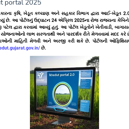
ut portal 2025
ારના કૃષિ, ખેડૂત કલ્યાણ અને સહકાર વિભાગ દ્વારા આઈ-ખેડૂત 2.0
યું છે. આ પોર્ટલનું ઉદ્ઘાટન 24 એપ્રિલ 2025ના રોજ રાજ્યના કેબિનેટ
 પટેલ દ્વારા કરવામાં આવ્યું હતું. આ પોર્ટલ ખેડૂતોને ખેતીવાડી, બાગ
 યોજનાઓનો લાભ સરળતાથી અને પારદર્શક રીતે મેળવવામાં મદદ કરે છે.
ાઓની માહિતી મેળવી અને અરજી કરી શકે છે. પોર્ટલની ઓફિશિ
hedut.gujarat.gov.in/
છે.