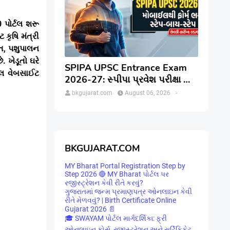
 પોર્ટલ શરૂ
 કૃષિ મંત્રી
ાયત, પશુપાલન
 ખેડૂતો ઘરે
SPIPA UPSC Entrance Exam
યલ વેબસાઈટ
2026-27: સ્પીપા પ્રવેશ પરીક્ષા માટે
ઓનલાઇન અરજી કેવી રીતે કરવી?
bkgujarat.com
August 06, 2026
-
જાણો સંપૂર્ણ પ્રક્રિયા
BKGUJARAT.COM
MY Bharat Portal Registration Step by
Step 2026 🔴 MY Bharat પોર્ટલ પર
રજીસ્ટ્રેશન કેવી રીતે કરવું?
ગુજરાતમાં જન્મ પ્રમાણપત્ર ઓનલાઇન કેવી
રીતે મેળવવું? | Birth Certificate Online
Gujarat 2026 📄
🎓 SWAYAM પોર્ટલ માર્ગદર્શિકા: ફ્રી
ઓનલાઇન કોર્સ, રજીસ્ટ્રેશન અને સર્ટિફિકેટ