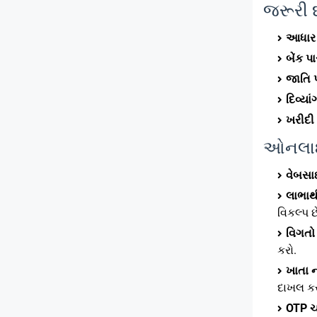
જરૂરી દ
આધાર ક
બેંક 
જાતિ પ
દિવ્યા
ખરીદી
ઓનલાઈન
વેબસા
લાભાર્
વિકલ્પ છ
વિગતો
કરો.
ખાતા 
દાખલ કર
OTP 