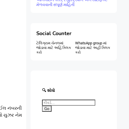
મેળવવાની સંપૂર્ણ માહિતી
Social Counter
ટેલિગ્રામ ચેનલમાં
WhatsApp group માં
જોડાવા માટે અહિં ક્લિક
જોડાવા માટે અહી ક્લિક
કરો
કરો
🔍 શોધો
બાઈલ નંબરની
Go
તો યુઝર નેમ