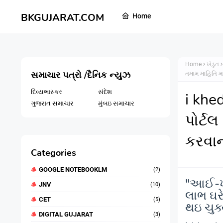
BKGUJARAT.COM
Home
Home
ખેડુત
સમાચાર પત્રો /દૈનિક ન્યુઝ
તમામ માહિતિ મા
દિવ્યભાસ્કર
સંદેશ
i khe
ગુજરાત સમાચાર
મુંબઇ સમાચાર
પોર્ટ
કરવાન
Categories
GOOGLE NOTEBOOKLM
(2)
"આઈ-ખે
JNV
(10)
લાભ ઘરે
CET
(5)
થઇ ચુક્
DIGITAL GUJARAT
(3)