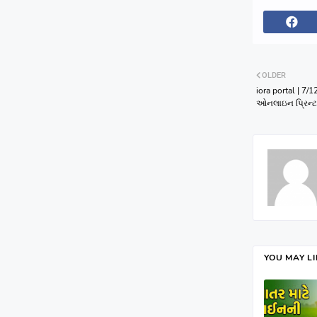
OLDER
iora portal | 7/1
ઓનલાઇન પ્રિન્ટ 
YOU MAY L