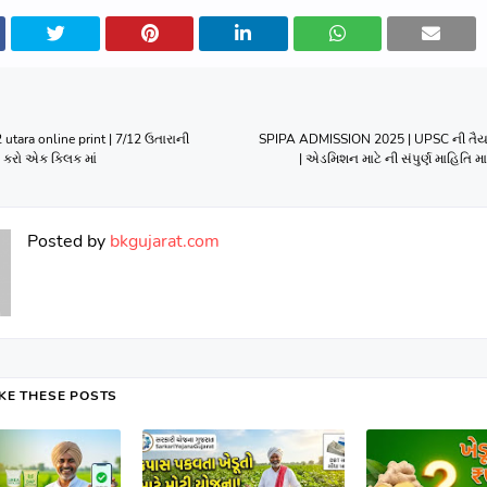
2 utara online print | 7/12 ઉતારાની
SPIPA ADMISSION 2025 | UPSC ની તૈયારી
કરો એક ક્લિક માં
| એડમિશન માટે ની સંપુર્ણ માહિતિ મા
Posted by
bkgujarat.com
IKE THESE POSTS