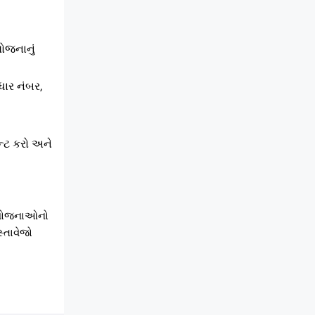
ોજનાનું
ધાર નંબર,
ન્ટ કરો અને
િત યોજનાઓનો
્તાવેજો