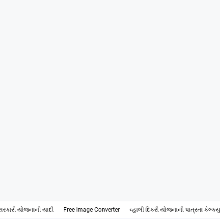
સરકારી યોજનાની યાદી
Free Image Converter
વ્હાલી દિકરી યોજનાની પાત્રતા કેલ્ક્ય