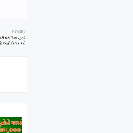
NEWER
 કરો વિના મુલ્યે
ટે અહીં ક્લિક કરો