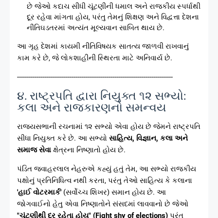
છે જેઓ કદાચ સીધી ચૂંટણીની ધમાલ અને રાજકીય સ્પર્ધાથી
દૂર રહેવા માંગતા હોય, પરંતુ તેમનું શિક્ષણ અને વિદ્વત્તા દેશના
નીતિઘડતરમાં અત્યંત મૂલ્યવાન સાબિત થાય છે.
આ ગૃહ દેશમાં કાયમી નીતિવિષયક સાતત્ય જાળવી રાખવાનું
કામ કરે છે, જે લોકશાહીની સ્થિરતા માટે અનિવાર્ય છે.
--------------------------------------------------------------------------------
૪. રાષ્ટ્રપતિ દ્વારા નિયુક્ત ૧૨ સભ્યો:
કલા અને રાજકારણનો સમન્વય
રાજ્યસભાની રચનામાં ૧૨ સભ્યો એવા હોય છે જેમને રાષ્ટ્રપતિ
સીધા નિયુક્ત કરે છે. આ સભ્યો
સાહિત્ય, વિજ્ઞાન, કલા અને
સમાજ સેવા
ક્ષેત્રના નિષ્ણાતો હોય છે.
પંડિત જવાહરલાલ નેહરુએ કહ્યું હતું તેમ, આ સભ્યો રાજકીય
પક્ષોનું પ્રતિનિધિત્વ નથી કરતા, પરંતુ તેઓ સાહિત્ય કે કલાના
'હાઈ વોટરમાર્ક'
(સર્વોચ્ચ શિખર) સમાન હોય છે. આ
જોગવાઈનો હેતુ એવા નિષ્ણાતોને સંસદમાં લાવવાનો છે જેઓ
"ચૂંટણીથી દૂર રહેતા હોય" (Fight shy of elections)
પરંતુ