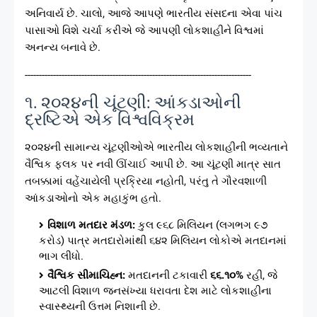
અનિવાર્ય છે. ચાલો, આજે આપણે ભારતીય સંસદના એવા પાંચ
પાસાઓ વિશે ચર્ચા કરીએ જે આપણી લોકશાહીને વિશ્વમાં
અનન્ય બનાવે છે.
--------------------------------------------------------------------------------
૧. ૨૦૨૪ની ચૂંટણી: આંકડાઓની
દ્રષ્ટિએ એક વિશ્વવિક્રમ
૨૦૨૪ની સામાન્ય ચૂંટણીઓએ ભારતીય લોકશાહીની ભવ્યતાને
વૈશ્વિક ફલક પર નવી ઊંચાઈ આપી છે. આ ચૂંટણી માત્ર સાત
તબક્કામાં વહેંચાયેલી પ્રક્રિયા નહોતી, પરંતુ તે ગૌરવશાળી
આંકડાઓનો એક મહાકુંભ હતો.
વિશાળ મતદાર મંડળ:
કુલ ૯૬૮ મિલિયન (લગભગ ૯૭
કરોડ) પાત્ર મતદારોમાંથી ૬૪૨ મિલિયન લોકોએ મતદાનમાં
ભાગ લીધો.
વૈશ્વિક સીમાચિહ્ન:
મતદાનની ટકાવારી
૬૬.૧૦%
રહી, જે
આટલી વિશાળ જનસંખ્યા ધરાવતા દેશ માટે લોકશાહીના
સ્વાસ્થ્યની ઉત્તમ નિશાની છે.