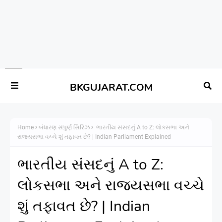
BKGUJARAT.COM
Home
બંધારણ સંપુર્ણ સિરિઝ
ભારતીય સંસદનું A to Z: લોકસભા અને
રાજ્યસભા વચ્ચે શું તફાવત છે? | Indian Parliament Explained
ભારતીય સંસદનું A to Z:
લોકસભા અને રાજ્યસભા વચ્ચે
શું તફાવત છે? | Indian