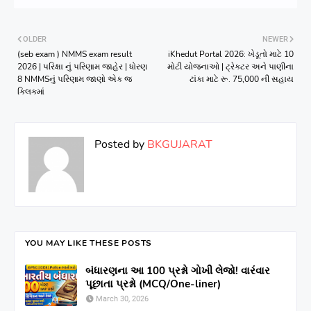
OLDER
NEWER
(seb exam ) NMMS exam result
iKhedut Portal 2026: ખેડૂતો માટે 10
2026 | પરિક્ષા નું પરિણામ જાહેર | ધોરણ
મોટી યોજનાઓ | ટ્રેક્ટર અને પાણીના
8 NMMSનું પરિણામ જાણો એક જ
ટાંકા માટે રૂ. 75,000 ની સહાય
ક્લિકમાં
Posted by
BKGUJARAT
YOU MAY LIKE THESE POSTS
બંધારણના આ 100 પ્રશ્નો ગોખી લેજો! વારંવાર
પૂછાતા પ્રશ્નો (MCQ/One-liner)
March 30, 2026