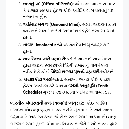
લાભનું પદ (Office of Profit):
જો સભ્ય ભારત સરકાર
કે રાજ્ય સરકાર હેઠળ કોઈ આર્થિક લાભ ધરાવતું પદ
સંભાળતા હોય.
અસ્થિર મગજ (Unsound Mind):
સક્ષમ અદાલત દ્વારા
વ્યક્તિને માનસિક રીતે અસ્વસ્થ જાહેર કરવામાં આવી
હોય.
નાદાર (Insolvent):
જો વ્યક્તિ દેવાળિયું જાહેર થઈ
હોય.
નાગરિકત્વ અને વફાદારી:
જો તે ભારતનો નાગરિક ન
હોય અથવા સ્વેચ્છાએ વિદેશી રાજ્યનું નાગરિકત્વ
સ્વીકારે કે કોઈ
વિદેશી રાજ્ય પ્રત્યે વફાદારી
સ્વીકારે.
કાયદાકીય અયોગ્યતા:
સંસદના અન્ય કોઈ કાયદા
હેઠળ અયોગ્ય ઠરે અથવા
દસમી અનુસૂચિ (Tenth
Schedule)
મુજબ પક્ષપલટાના આધારે અયોગ્ય ઠરે.
ભારતીય બંધારણની કલમ ૧૦૨(૧) અનુસાર:
"કોઈ વ્યક્તિ
સંસદના કોઈપણ ગૃહના સભ્ય તરીકે ચૂંટાવા માટે અને સભ્ય
રહેવા માટે અયોગ્ય ઠરશે જો તે ભારત સરકાર અથવા કોઈપણ
રાજ્ય સરકાર હેઠળ એવા પદ સિવાય કે જેને સંસદે કાયદા દ્વારા