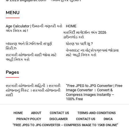
MENU
Age Calculator | ઉમરની ગણતરી કરો
HOME
એક ક્લિક માં !
કારકિર્દી માર્ગદર્શન અંક 2026
ડાઉનલોડ કરો
બંધારણ અને રિઝનિંગની સંપૂર્ણ
ધોરણ ૧૦ પછી શુ ?
સિરીઝ
વેબસાઇટ ના વોટ્સેપગ્રુપમાં જોડાવા
સરકારી યોજનાની યાદી જોવા માટે
માટે અહીં ક્લિક કરો
અહીં ક્લિક કરો
Pages
સરકારી યોજનાની માહિતી । સરકારી
“Free JPEG to JPG Converter | Free
Image Converter । Convert &
યોજનાનું લિસ્ટ । સરકારી યોજનાની
Compress Images Instantly –
યાદી
100% Free
HOME
ABOUT
CONTACT US
TERMS-AND-CONDITIONS
PRIVACY-POLICY
DISCLAIMER
CONTACT-US
DMCA
“FREE JPEG TO JPG CONVERTER – COMPRESS IMAGE TO 15KB ONLINE”