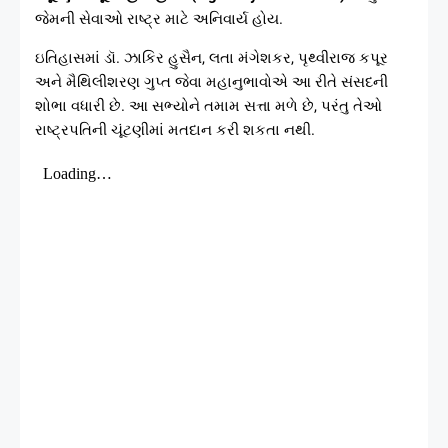
જેમની સેવાઓ રાષ્ટ્ર માટે અનિવાર્ય હોય.
ઇતિહાસમાં ડૉ. ઝાકિર હુસૈન, લતા મંગેશકર, પૃથ્વીરાજ કપૂર
અને મૈથિલીશરણ ગુપ્ત જેવા મહાનુભાવોએ આ રીતે સંસદની
શોભા વધારી છે. આ સભ્યોને તમામ સત્તા મળે છે, પરંતુ તેઓ
રાષ્ટ્રપતિની ચૂંટણીમાં મતદાન કરી શકતા નથી.