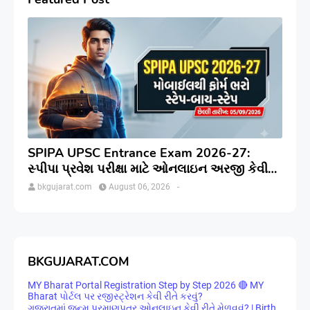
SPIPA UPSC Entrance Exam 2026-27:
સ્પીપા પ્રવેશ પરીક્ષા માટે ઓનલાઇન અરજી કેવી
રીતે કરવી? જાણો સંપૂર્ણ પ્રક્રિયા
bkgujarat.com
August 06, 2026
-
BKGUJARAT.COM
MY Bharat Portal Registration Step by Step 2026 🔴 MY
Bharat પોર્ટલ પર રજીસ્ટ્રેશન કેવી રીતે કરવું?
ગુજરાતમાં જન્મ પ્રમાણપત્ર ઓનલાઇન કેવી રીતે મેળવવું? | Birth