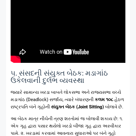
૫. સંસદની સંયુક્ત બેઠક: મડાગાંઠ
ઉકેલવાની દુર્લભ વ્યવસ્થા
જ્યારે સામાન્ય ખરડા બાબતે લોકસભા અને રાજ્યસભા વચ્ચે
મડાગાંઠ (Deadlock) સર્જાય, ત્યારે બંધારણની
કલમ ૧૦૮
હેઠળ
રાષ્ટ્રપતિ બંને ગૃહોની
સંયુક્ત બેઠક (Joint Sitting)
બોલાવે છે.
આ બેઠક માત્ર નીચેની ત્રણ શરતોમાં જ બોલાવી શકાય છે: ૧.
એક ગૃહ દ્વારા પસાર થયેલો ખરડો બીજા ગૃહ દ્વારા અસ્વીકાર
પામે. ૨. ખરડામાં કરવામાં આવનારા સુધારાઓ પર બંને ગૃહો