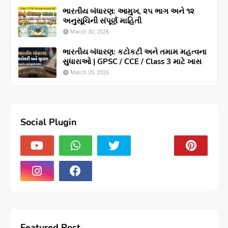
ભારતીય બંધારણ: આમુખ, ૨૫ ભાગ અને ૧૨
અનુસૂચિની સંપૂર્ણ માહિતી
March 30, 2026
ભારતીય બંધારણ: કટોકટી અને તમામ મહત્વના
સુધારાઓ | GPSC / CCE / Class 3 માટે ખાસ
March 25, 2026
Social Plugin
Featured Post