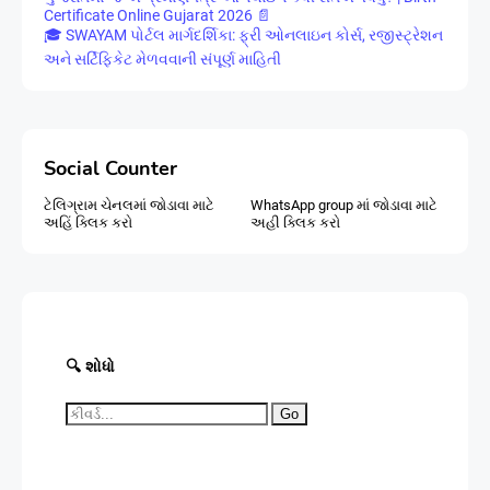
Certificate Online Gujarat 2026 📄
🎓 SWAYAM પોર્ટલ માર્ગદર્શિકા: ફ્રી ઓનલાઇન કોર્સ, રજીસ્ટ્રેશન
અને સર્ટિફિકેટ મેળવવાની સંપૂર્ણ માહિતી
Social Counter
ટેલિગ્રામ ચેનલમાં જોડાવા માટે
WhatsApp group માં જોડાવા માટે
અહિં ક્લિક કરો
અહી ક્લિક કરો
🔍 શોધો
Go