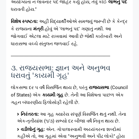
અયોગ્યતા ન લાવનાર પદ જાહેર કર્યું હોય, તેવું કોઈ
લાભનું પદ
ધરાવતી હોય."
વિશેષ સ્પષ્ટતા:
અહીં વિદ્યાર્થીઓએ સમજવું જરૂરી છે કે કેન્દ્ર
કે રાજ્યના
મંત્રી
હોવું એ 'લાભનું પદ' ગણાતું નથી. આ
જોગવાઈ એટલા માટે રાખવામાં આવી છે જેથી કારોબારી અને
ધારાસભા વચ્ચે સંતુલન જળવાઈ રહે.
--------------------------------------------------------------------------------
૩. રાજ્યસભા: જ્ઞાન અને અનુભવ
ધરાવતું 'કાયમી ગૃહ'
લોકસભા દર ૫ વર્ષે વિસર્જિત થાય છે, પરંતુ
રાજ્યસભા
(Council
of States) એક
કાયમી ગૃહ
છે. તેની આ વિશેષતા પાછળ એક
ગહન બંધારણીય ફિલોસોફી રહેલી છે.
નિરંતરતા:
આ ગૃહ ક્યારેય સંપૂર્ણ વિસર્જિત થતું નથી. તેના
એક-તૃતીયાંશ (૧/૩) સભ્યો દર બીજા વર્ષે નિવૃત્ત થાય છે.
વડીલોનું ગૃહ:
એન. ગોપાલાસ્વામી અય્યંગરના શબ્દોમાં
કહીએ તો, આ ગૃહમાં એવા "અનુભવી અને પીઢ લોકો" હોય