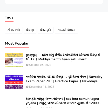
Tags
યોજનાઓ
શિક્ષણ
શિષ્યવૃતિ
સરકારી યોજના
Most Popular
gssyguj । જ્ઞાન સેતુ મેરીટ સ્કોલરશિપ યોજના ધોરણ 6
થી 12 । Mukhyamantri Gyan setu merit
Scholarship yojana 2023 ।સીલેક્ટ થયેલ વિધાર્થીઓ
October 05, 2023
લાભ મેળવવા માટે ઓનલાઇન અરજી કરો
નવોદય પ્રવેશ પરીક્ષા ધોરણ-૫ પ્રેક્ટિસ પેપર | Navoday
Exam Paper PDF | Practice Paper । Navodaya
Old paper NMMS OLD PAPER
December 11, 2025
સાતફેરા સમુહ લગ્ન યોજના | sat fera samuh lagna
yojana | સમુહ લગ્ન માં લગ્ન કરનાર યુગલ ને 12000
અને આયોજક સંસ્થાને યુગલ દિઠ ૩૦૦૦૦/ ની સહાય