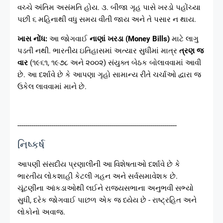
વચ્ચે અંતિમ અસંમતિ હોય. ૩. બીજા ગૃહ પાસે ખરડો પહોંચ્યા
પછી ૬ મહિનાથી વધુ સમય વીતી જાય અને તે પસાર ન થાય.
ખાસ નોંધ:
આ જોગવાઈ
નાણાં ખરડા (Money Bills)
માટે લાગુ
પડતી નથી. ભારતીય ઇતિહાસમાં અત્યાર સુધીમાં માત્ર
ત્રણ જ
વાર
(૧૯૬૧, ૧૯૭૮ અને ૨૦૦૨) સંયુક્ત બેઠક બોલાવવામાં આવી
છે. આ દર્શાવે છે કે આપણા ગૃહો સામાન્ય રીતે ચર્ચાઓ દ્વારા જ
ઉકેલ લાવવામાં માને છે.
--------------------------------------------------------------------------------
નિષ્કર્ષ
આપણી સંસદીય પ્રણાલીની આ વિશેષતાઓ દર્શાવે છે કે
ભારતીય લોકશાહી કેટલી ગહન અને સર્વસમાવેશક છે.
ચૂંટણીના આંકડાઓથી લઈને રાજ્યસભાના અનુભવી સભ્યો
સુધી, દરેક જોગવાઈ પાછળ એક જ ધ્યેય છે - રાષ્ટ્રહિત અને
લોકોનો અવાજ.