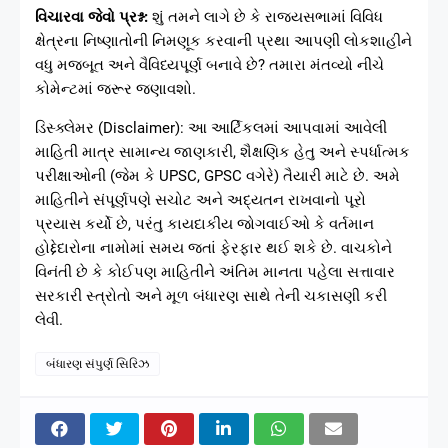
વિચારવા જેવો પ્રશ્ન:
શું તમને લાગે છે કે રાજ્યસભામાં વિવિધ
ક્ષેત્રના નિષ્ણાતોની નિમણૂક કરવાની પ્રથા આપણી લોકશાહીને
વધુ મજબૂત અને વૈવિધ્યપૂર્ણ બનાવે છે? તમારા મંતવ્યો નીચે
કોમેન્ટમાં જરૂર જણાવશો.
ડિસ્ક્લેમર (Disclaimer): આ આર્ટિકલમાં આપવામાં આવેલી
માહિતી માત્ર સામાન્ય જાણકારી, શૈક્ષણિક હેતુ અને સ્પર્ધાત્મક
પરીક્ષાઓની (જેમ કે UPSC, GPSC વગેરે) તૈયારી માટે છે. અમે
માહિતીને સંપૂર્ણપણે સચોટ અને અદ્યતન રાખવાનો પૂરો
પ્રયાસ કર્યો છે, પરંતુ કાયદાકીય જોગવાઈઓ કે વર્તમાન
હોદ્દેદારોના નામોમાં સમય જતાં ફેરફાર થઈ શકે છે. વાચકોને
વિનંતી છે કે કોઈપણ માહિતીને અંતિમ માનતા પહેલા સત્તાવાર
સરકારી સ્ત્રોતો અને મૂળ બંધારણ સાથે તેની ચકાસણી કરી
લેવી.
બંધારણ સંપુર્ણ સિરિઝ