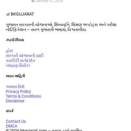
January 31, 2026
આપતી યોજના
🪔 BK
GUJARAT
ગુજરાત સરકારની યોજનાઓ, શિષ્યવૃત્તિ, શિક્ષણ અપડેટ્સ અને પરીક્ષા
નોટિફિકેશન — સરળ ગુજરાતી ભાષામાં, વિશ્વસનીય.
ઝડપી લિંક્સ
હોમ
સરકારી યોજનાની યાદી
કારકિર્દી માર્ગદર્શન
બંધારણ સિરીઝ
સાઇટ માહિતી
અમારા વિશે
Privacy Policy
Terms & Conditions
Disclaimer
સંપર્ક
Contact Us
DMCA
© 2026 bkgujarat.com — તમામ હક્કો સુરક્ષિત