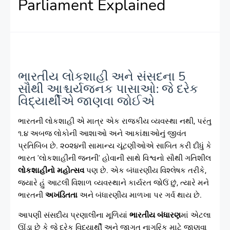
Parliament Explained
ભારતીય લોકશાહી અને સંસદના 5
સૌથી આશ્ચર્યજનક પાસાઓ: જે દરેક
વિદ્યાર્થીએ જાણવા જોઈએ
ભારતની લોકશાહી એ માત્ર એક રાજકીય વ્યવસ્થા નથી, પરંતુ
૧.૪ અબજ લોકોની આશાઓ અને આકાંક્ષાઓનું જીવંત
પ્રતિબિંબ છે. ૨૦૨૪ની સામાન્ય ચૂંટણીઓએ સાબિત કરી દીધું કે
ભારત 'લોકશાહીની જનની' હોવાની સાથે વિશ્વનો સૌથી ગતિશીલ
લોકશાહીનો મહોત્સવ
પણ છે. એક બંધારણીય વિશ્લેષક તરીકે,
જ્યારે હું આટલી વિશાળ વ્યવસ્થાને કાર્યરત જોઉં છું, ત્યારે મને
ભારતની
અખંડિતતા
અને બંધારણીય માળખા પર ગર્વ થાય છે.
આપણી સંસદીય પ્રણાલીના મૂળિયાં
ભારતીય બંધારણ
માં એટલા
ઊંડા છે કે જે દરેક વિદ્યાર્થી અને જાગૃત નાગરિક માટે જાણવા