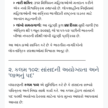
નારી શક્તિ:
૩૧૨ મિલિયન મહિલાઓએ મતદાન કરીને
એક નવો વિશ્વવિક્રમ સ્થાપ્યો છે. લોકશાહીના નિર્ણયમાં
મહિલાઓની આ સક્રિય ભાગીદારી રાષ્ટ્રના ઘડતર માટે
અત્યંત મહત્વની છે.
લાંબો સમયગાળો:
આ ચૂંટણી કુલ
૪૪ દિવસ
સુધી ચાલી (૧૯
એપ્રિલ થી ૧ જૂન ૨૦૨૪), જે ૧૯૫૧-૫૨ પછીની ભારતની
બીજા નંબરની સૌથી લાંબી ચૂંટણી પ્રક્રિયા છે.
આ આંકડાઓ સાબિત કરે છે કે ભારતીય નાગરિકોનો
લોકતાંત્રિક સંસ્થાઓમાં વિશ્વાસ અતૂટ છે.
--------------------------------------------------------------------------------
૨. કલમ ૧૦૨: સાંસદની અયોગ્યતા અને
'લાભનું પદ'
બંધારણની
કલમ ૧૦૨
એ સુનિશ્ચિત કરે છે કે સંસદના સભ્યો
પવિત્રતા અને નિષ્ઠા સાથે કાર્ય કરે. આ કલમ હેઠળ સાંસદને
પદ પરથી અયોગ્ય ઠેરવવા માટેના પાંચ મુખ્ય આધારો આપવામાં
આવ્યા છે: