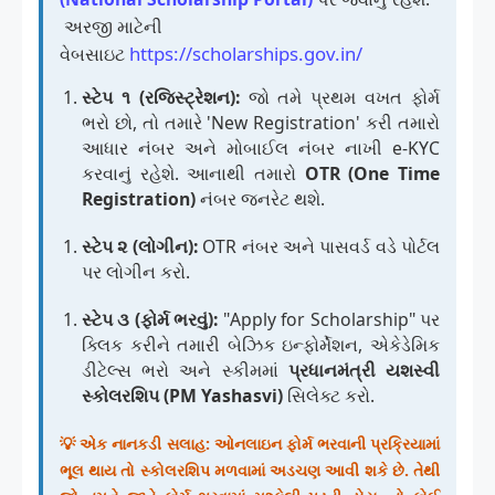
અરજી માટેની
https://scholarships.gov.in/
વેબસાઇટ
સ્ટેપ ૧ (રજિસ્ટ્રેશન):
જો તમે પ્રથમ વખત ફોર્મ
ભરો છો, તો તમારે 'New Registration' કરી તમારો
આધાર નંબર અને મોબાઈલ નંબર નાખી e-KYC
કરવાનું રહેશે. આનાથી તમારો
OTR (One Time
Registration)
નંબર જનરેટ થશે.
સ્ટેપ ૨ (લોગીન):
OTR નંબર અને પાસવર્ડ વડે પોર્ટલ
પર લોગીન કરો.
સ્ટેપ ૩ (ફોર્મ ભરવું):
"Apply for Scholarship" પર
ક્લિક કરીને તમારી બેઝિક ઇન્ફોર્મેશન, એકેડેમિક
ડીટેલ્સ ભરો અને સ્કીમમાં
પ્રધાનમંત્રી યશસ્વી
સ્કોલરશિપ (PM Yashasvi)
સિલેક્ટ કરો.
💡 એક નાનકડી સલાહ: ઓનલાઇન ફોર્મ ભરવાની પ્રક્રિયામાં
ભૂલ થાય તો સ્કોલરશિપ મળવામાં અડચણ આવી શકે છે. તેથી