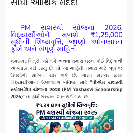
સીધી આર્થિક મદદ!
PM યશસ્વી યોજના 2026:
વિદ્યાર્થીઓને મળશે ₹1,25,000
સુધીની શિષ્યવૃત્તિ, જાણો ઓનલાઇન
ફોર્મ અને સંપૂર્ણ માહિતી
નમસ્કાર મિત્રો! જો તમે અથવા તમારા ઘરમાં કોઈ વિદ્યાર્થી
અભ્યાસ કરી રહ્યું છે, તો આ માહિતી તમારા માટે ખૂબ જ
ઉપયોગી સાબિત થઈ શકે છે. ભારત સરકાર દ્વારા
વિદ્યાર્થીઓના ઉજ્જવળ ભવિષ્ય માટે
"પીએમ યશસ્વી
સ્કોલરશિપ યોજના ૨૦૨૬ (PM Yashasvi Scholarship
2026)"
ના ફોર્મ ભરવાના શરૂ થઈ ગયા છે.