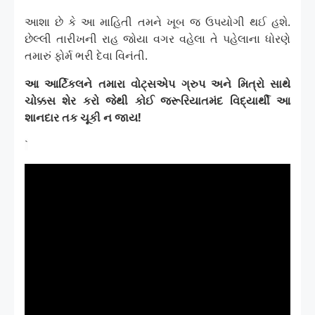
આશા છે કે આ માહિતી તમને ખૂબ જ ઉપયોગી થઈ હશે.
છેલ્લી તારીખની રાહ જોયા વગર વહેલા તે પહેલાના ધોરણે
તમારું ફોર્મ ભરી દેવા વિનંતી.
આ આર્ટિકલને તમારા વોટ્સએપ ગ્રુપ અને મિત્રો સાથે
ચોક્કસ શેર કરો જેથી કોઈ જરૂરિયાતમંદ વિદ્યાર્થી આ
શાનદાર તક ચૂકી ન જાય!
`