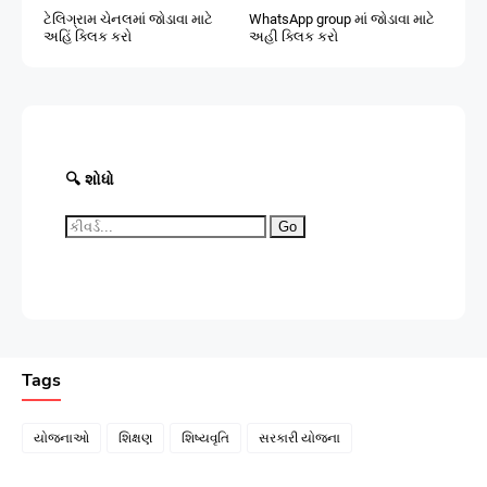
ટેલિગ્રામ ચેનલમાં જોડાવા માટે
WhatsApp group માં જોડાવા માટે
અહિં ક્લિક કરો
અહી ક્લિક કરો
🔍 શોધો
Go
Tags
યોજનાઓ
શિક્ષણ
શિષ્યવૃતિ
સરકારી યોજના