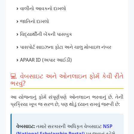
વાલીનો આવકનો દાખલો
જાતિનો દાખલો
વિદ્યાર્થીની બેંકની પાસબુક
પાસપોર્ટ સાઇઝના ફોટા અને ચાલુ મોબાઇલ નંબર
APAAR ID (અપાર આઈડી)
💻 વેબસાઇટ અને ઓનલાઇન ફોર્મ કેવી રીતે
ભરવું?
આ યોજનાનું ફોર્મ સંપૂર્ણપણે ઓનલાઇન ભરવાનું છે. તેની
પ્રક્રિયા ખૂબ જ સરળ છે, પણ થોડું ધ્યાન રાખવું જરૂરી છે:
વેબસાઇટ:
તમારે સરકારની અધિકૃત વેબસાઇટ
NSP
(National Scholarship Portal)
પર જવાનું રહેશે.