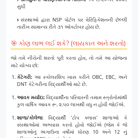
સુધી
સંસ્થાઓ દ્વારા NSP પોર્ટલ પર વેરિફિકેશનની છેલ્લી
તારીખ સામાન્ય રીતે ૩૧ ઓક્ટોબર હોય છે.
🎯 કોણ લાભ લઈ શકે? (લાયકાત અને શરતો)
જો તમે નીચેની શરતો પૂરી કરતા હોવ, તો તમે આ યોજના
માટે યોગ્ય છો:
કેટેગરી:
આ સ્કોલરશિપ ખાસ કરીને OBC, EBC, અને
DNT કેટેગરીના વિદ્યાર્થીઓ માટે છે.
આવક મર્યાદા:
વિદ્યાર્થીના પરિવારની તમામ સ્ત્રોતોમાંથી
કુલ વાર્ષિક આવક રૂ. ૨.૫૦ લાખથી વધુ ન હોવી જોઈએ.
શાળા/કોલેજ:
વિદ્યાર્થી 'ટોપ ક્લાસ' શાળાઓ કે
સંસ્થાઓમાં અભ્યાસ કરતો હોવો જોઈએ (જેમ કે જે
શાળાઓનું અગાઉના વર્ષોમાં ધોરણ 10 અને 12 નું