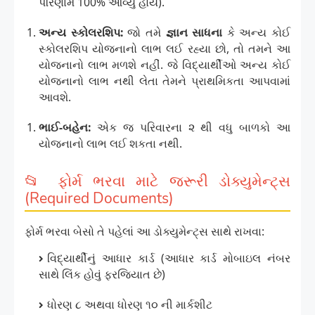
પરિણામ 100% આવ્યું હોય).
અન્ય સ્કોલરશિપ:
જો તમે
જ્ઞાન સાધના
કે અન્ય કોઈ
સ્કોલરશિપ યોજનાનો લાભ લઈ રહ્યા છો, તો તમને આ
યોજનાનો લાભ મળશે નહીં. જે વિદ્યાર્થીઓ અન્ય કોઈ
યોજનાનો લાભ નથી લેતા તેમને પ્રાથમિકતા આપવામાં
આવશે.
ભાઈ-બહેન:
એક જ પરિવારના ૨ થી વધુ બાળકો આ
યોજનાનો લાભ લઈ શકતા નથી.
📂 ફોર્મ ભરવા માટે જરૂરી ડોક્યુમેન્ટ્સ
(Required Documents)
ફોર્મ ભરવા બેસો તે પહેલાં આ ડોક્યુમેન્ટ્સ સાથે રાખવા:
વિદ્યાર્થીનું આધાર કાર્ડ (આધાર કાર્ડ મોબાઇલ નંબર
સાથે લિંક હોવું ફરજિયાત છે)
ધોરણ ૮ અથવા ધોરણ ૧૦ ની માર્કશીટ