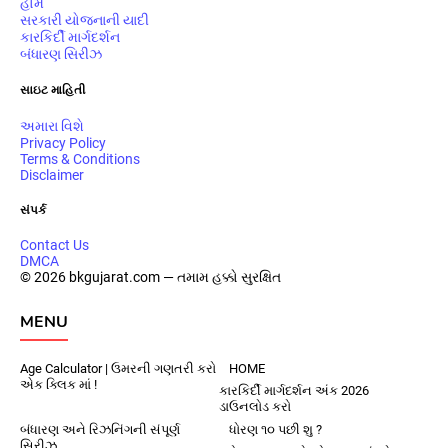
હોમ
સરકારી યોજનાની યાદી
કારકિર્દી માર્ગદર્શન
બંધારણ સિરીઝ
સાઇટ માહિતી
અમારા વિશે
Privacy Policy
Terms & Conditions
Disclaimer
સંપર્ક
Contact Us
DMCA
© 2026 bkgujarat.com — તમામ હક્કો સુરક્ષિત
MENU
Age Calculator | ઉમરની ગણતરી કરો
HOME
એક ક્લિક માં !
કારકિર્દી માર્ગદર્શન અંક 2026
ડાઉનલોડ કરો
બંધારણ અને રિઝનિંગની સંપૂર્ણ
ધોરણ ૧૦ પછી શુ ?
સિરીઝ