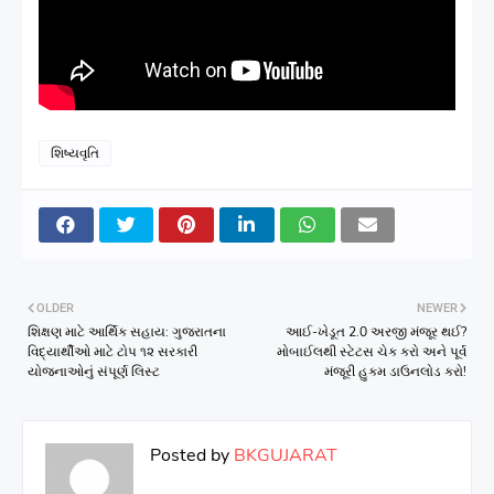
શિષ્યવૃતિ
OLDER
NEWER
શિક્ષણ માટે આર્થિક સહાય: ગુજરાતના
આઈ-ખેડૂત 2.0 અરજી મંજૂર થઈ?
વિદ્યાર્થીઓ માટે ટોપ ૧૨ સરકારી
મોબાઈલથી સ્ટેટસ ચેક કરો અને પૂર્વ
યોજનાઓનું સંપૂર્ણ લિસ્ટ
મંજૂરી હુકમ ડાઉનલોડ કરો!
Posted by
BKGUJARAT