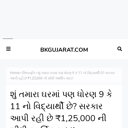
BKGUJARAT.COM
Home
શિષ્યવૃતિ
શું તમારા ઘરમાં પણ ધોરણ 9 કે 11 નો વિદ્યાર્થી છે? સરકાર
આપી રહી છે ₹1,25,000 ની સીધી આર્થિક મદદ!
શું તમારા ઘરમાં પણ ધોરણ 9 કે
11 નો વિદ્યાર્થી છે? સરકાર
આપી રહી છે ₹1,25,000 ની