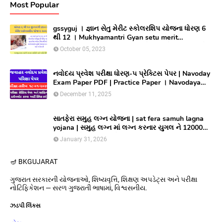
Most Popular
gssyguj । જ્ઞાન સેતુ મેરીટ સ્કોલરશિપ યોજના ધોરણ 6
થી 12 । Mukhyamantri Gyan setu merit
Scholarship yojana 2023 ।સીલેક્ટ થયેલ વિધાર્થીઓ
October 05, 2023
લાભ મેળવવા માટે ઓનલાઇન અરજી કરો
નવોદય પ્રવેશ પરીક્ષા ધોરણ-૫ પ્રેક્ટિસ પેપર | Navoday
Exam Paper PDF | Practice Paper । Navodaya
Old paper NMMS OLD PAPER
December 11, 2025
સાતફેરા સમુહ લગ્ન યોજના | sat fera samuh lagna
yojana | સમુહ લગ્ન માં લગ્ન કરનાર યુગલ ને 12000
અને આયોજક સંસ્થાને યુગલ દિઠ ૩૦૦૦૦/ ની સહાય
January 31, 2026
આપતી યોજના
🪔 BK
GUJARAT
ગુજરાત સરકારની યોજનાઓ, શિષ્યવૃત્તિ, શિક્ષણ અપડેટ્સ અને પરીક્ષા
નોટિફિકેશન — સરળ ગુજરાતી ભાષામાં, વિશ્વસનીય.
ઝડપી લિંક્સ