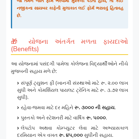
જો તમને જાતે ફોર્મ ભરવામાં મુશ્કેલી પડતી હોય, તો કોઈ
નજીકના સાયબર કાફેની મુલાકાત લઈ ફોર્મ ભરાવવું હિતાવહ
છે.
🎁 યોજના અંતર્ગત મળતા ફાયદાઓ
(Benefits)
આ યોજનામાં પસંદગી પામેલા કોલેજના વિદ્યાર્થીઓને નીચે
મુજબની સહાય મળે છે:
સંપૂર્ણ ટ્યુશન ફી (ખાનગી સંસ્થાઓ માટે રૂ. ૨.૦૦ લાખ
સુધી અને કોમર્શિયલ પાયલટ ટ્રેનિંગ માટે રૂ. ૩.૭૨ લાખ
સુધી).
રહેવા-જમવા માટે દર મહિને
રૂ. ૩૦૦૦ ની સહાય
.
પુસ્તકો અને સ્ટેશનરી માટે વાર્ષિક
રૂ. ૫૦૦૦
.
લેપટોપ અથવા કોમ્પ્યુટર લેવા માટે અભ્યાસકાળ
દરમિયાન એક વખત
રૂ. ૪૫,૦૦૦
સુધીની સહાય.