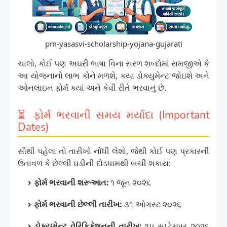
pm-yasasvi-scholarship-yojana-gujarati
ચાલો, કોઈ પણ અઘરી ભાષા વિના સરળ શબ્દોમાં સમજીએ કે
આ યોજનાનો લાભ કોને મળશે, કયા ડોક્યુમેન્ટ જોઇશે અને
ઓનલાઇન ફોર્મ ક્યાં અને કેવી રીતે ભરવાનું છે.
⏳ ફોર્મ ભરવાની સમય મર્યાદા (Important
Dates)
સૌથી પહેલા તો તારીખો નોંધી લેશો, જેથી કોઈ પણ પ્રકારની
ઉતાવળ કે છેલ્લી ઘડીની દોડધામથી બચી શકાય:
ફોર્મ ભરવાની શરૂઆત:
૧ જૂન ૨૦૨૬
ફોર્મ ભરવાની છેલ્લી તારીખ:
૩૧ ઓગસ્ટ ૨૦૨૬
ડોક્યુમેન્ટ વેરિફિકેશનની તારીખ:
૧૫ સપ્ટેમ્બર ૨૦૨૬