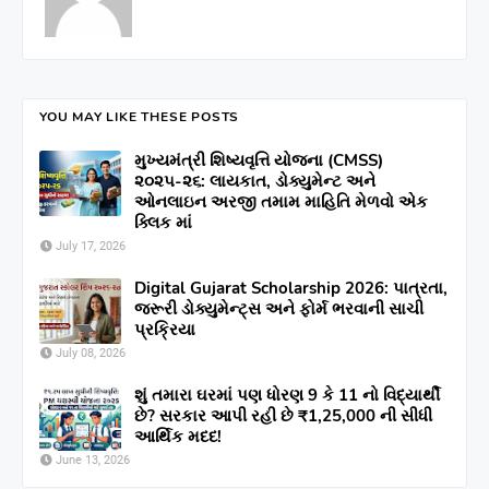
YOU MAY LIKE THESE POSTS
મુખ્યમંત્રી શિષ્યવૃત્તિ યોજના (CMSS)
૨૦૨૫-૨૬: લાયકાત, ડોક્યુમેન્ટ અને
ઓનલાઇન અરજી તમામ માહિતિ મેળવો એક
ક્લિક માં
July 17, 2026
Digital Gujarat Scholarship 2026: પાત્રતા,
જરૂરી ડોક્યુમેન્ટ્સ અને ફોર્મ ભરવાની સાચી
પ્રક્રિયા
July 08, 2026
શું તમારા ઘરમાં પણ ધોરણ 9 કે 11 નો વિદ્યાર્થી
છે? સરકાર આપી રહી છે ₹1,25,000 ની સીધી
આર્થિક મદદ!
June 13, 2026