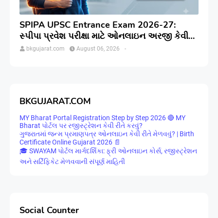
SPIPA UPSC Entrance Exam 2026-27:
સ્પીપા પ્રવેશ પરીક્ષા માટે ઓનલાઇન અરજી કેવી
રીતે કરવી? જાણો સંપૂર્ણ પ્રક્રિયા
bkgujarat.com
August 06, 2026
-
BKGUJARAT.COM
MY Bharat Portal Registration Step by Step 2026 🔴 MY
Bharat પોર્ટલ પર રજીસ્ટ્રેશન કેવી રીતે કરવું?
ગુજરાતમાં જન્મ પ્રમાણપત્ર ઓનલાઇન કેવી રીતે મેળવવું? | Birth
Certificate Online Gujarat 2026 📄
🎓 SWAYAM પોર્ટલ માર્ગદર્શિકા: ફ્રી ઓનલાઇન કોર્સ, રજીસ્ટ્રેશન
અને સર્ટિફિકેટ મેળવવાની સંપૂર્ણ માહિતી
Social Counter